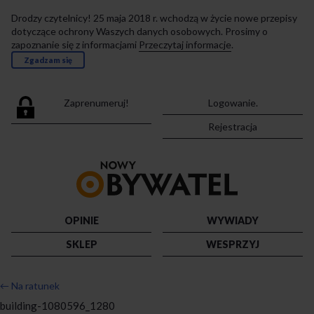
Drodzy czytelnicy! 25 maja 2018 r. wchodzą w życie nowe przepisy
dotyczące ochrony Waszych danych osobowych. Prosimy o
zapoznanie się z informacjami
Przeczytaj informacje
.
Zgadzam się
Zaprenumeruj!
Logowanie.
Rejestracja
Przejdź
do
strony
głównej
OPINIE
WYWIADY
SKLEP
WESPRZYJ
←
Na ratunek
building-1080596_1280