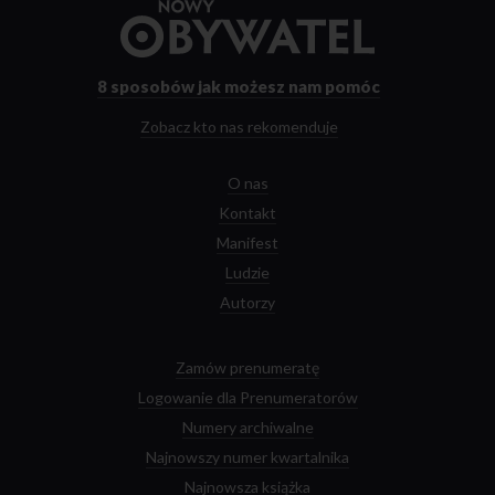
Przejdź
do
strony
głównej
8 sposobów
jak możesz nam pomóc
Zobacz kto nas rekomenduje
O nas
Kontakt
Manifest
Ludzie
Autorzy
Zamów prenumeratę
Logowanie dla Prenumeratorów
Numery archiwalne
Najnowszy numer kwartalnika
Najnowsza książka