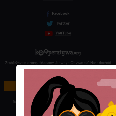
Facebook
Twitter
YouTube
Zrobiliśmy tę stronę, składamy „Nowego Obywatela”. Nasz dochód
przeznaczamy na jego wydawanie.
Zatrudnij nas do projektu!
Newsletter »
Regulamin sklepu
·
Polityka ciasteczek
·
Subskrypcja RSS