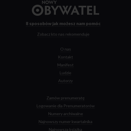
Przejdź
do
strony
głównej
8 sposobów
jak możesz nam pomóc
Zobacz kto nas rekomenduje
O nas
Kontakt
Manifest
Ludzie
Autorzy
Zamów prenumeratę
Logowanie dla Prenumeratorów
Numery archiwalne
Najnowszy numer kwartalnika
Najnowsza książka