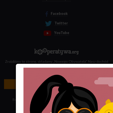
Facebook
Twitter
YouTube
Zrobiliśmy tę stronę, składamy „Nowego Obywatela”. Nasz dochód
przeznaczamy na jego wydawanie.
Zatrudnij nas do projektu!
Newsletter »
Regulamin sklepu
·
Polityka ciasteczek
·
Subskrypcja RSS