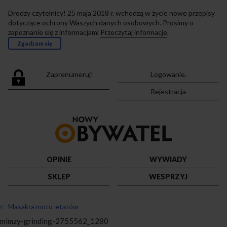
Drodzy czytelnicy! 25 maja 2018 r. wchodzą w życie nowe przepisy
dotyczące ochrony Waszych danych osobowych. Prosimy o
zapoznanie się z informacjami
Przeczytaj informacje
.
Zgadzam się
Zaprenumeruj!
Logowanie.
Rejestracja
Przejdź
do
strony
głównej
OPINIE
WYWIADY
SKLEP
WESPRZYJ
←
Masakra moto-etatów
mimzy-grinding-2755562_1280