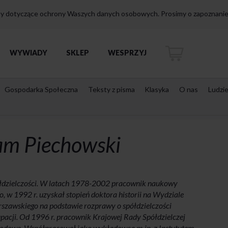
isy dotyczące ochrony Waszych danych osobowych. Prosimy o zapoznanie 
WYWIADY
SKLEP
WESPRZYJ
Gospodarka Społeczna
Teksty z pisma
Klasyka
O nas
Ludzi
am Piechowski
spółdzielczości. W latach 1978-2002 pracownik naukowy
, w 1992 r. uzyskał stopień doktora historii na Wydziale
zawskiego na podstawie rozprawy o spółdzielczości
upacji. Od 1996 r. pracownik Krajowej Rady Spółdzielczej
odowe. Współpracował jako wykładowca m.in. z Instytutem