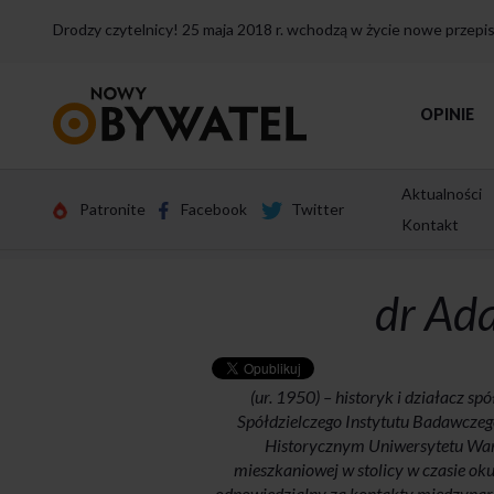
Drodzy czytelnicy! 25 maja 2018 r. wchodzą w życie nowe przep
Przejdź
OPINIE
do
strony
głównej
Aktualności
Patronite
Facebook
Twitter
Kontakt
dr Ad
(ur. 1950) – historyk i działacz 
Spółdzielczego Instytutu Badawczego
Historycznym Uniwersytetu Wars
mieszkaniowej w stolicy w czasie ok
odpowiedzialny za kontakty międzynar