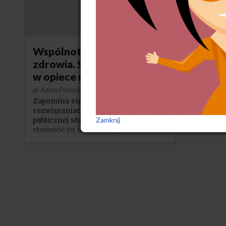
Wspólnoty (ochrony)
zdrowia. Spółdzielczość
w opiece medycznej
dr Adam Piechowski
·
15-4-2013
Zapomina się o innych możliwych
rozwiązaniach, które nie zastąpią
Zamknij
publicznej służby zdrowia, ale mogą
stanowić jej istotne uzupełnienie
i zarazem alternatywę wobec
prywatyzacji. Rozwiązaniem takim,
sprawdzonym w wielu krajach,
mogłyby być różnego typu
spółdzielnie zdrowia.