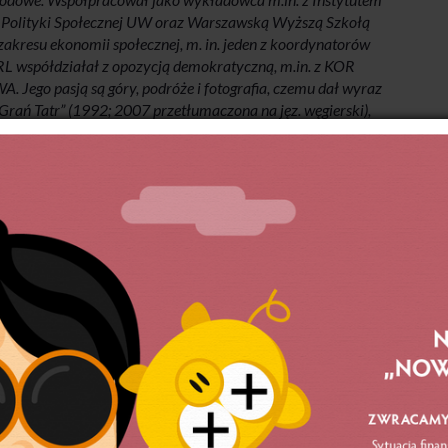
m Polityki Społecznej UW oraz Warszawską Wyższą Szkołą
akresu ekonomii społecznej, m. in. jeden z koordynatorów
 PRL współdziałał z opozycją demokratyczną, m.in. z KOR
 Jego pasją są góry, podróże i fotografia, czemu dał wyraz
 „Grań Tatr” (1992; 2007 przetłumaczona na jęz. węgierski),
mnic Dogonów” (1996), „Bedeker tatrzański” (współautor,
Bronisław Komorowski odznaczył go Krzyżem Oficerskim
eru Odrodzenia Polski.
nformacja w Wikipedii