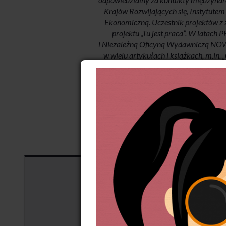
Krajów Rozwijających się, Instytute
Ekonomiczną. Uczestnik projektów z z
projektu „Tu jest praca”. W latach
i Niezależną Oficyną Wydawniczą NOWA.
w wielu artykułach i książkach, m.in.
„Lud Syriusza. W poszukiwaniu taje
Warszawa 2000). W 2011 prezydent 
Ord
I