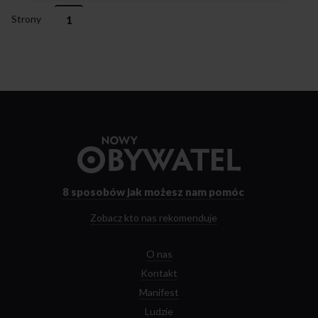
Strony
1
Przejdź
do
strony
głównej
8 sposobów
jak możesz nam pomóc
Zobacz kto nas rekomenduje
O nas
Kontakt
Manifest
Ludzie