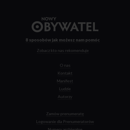
co dopuszczalne w życiu publicznym, zostają przesunięte,
a my osuwamy się w demonizację i dehumanizację naszych
współobywateli.
Przejdź
do
strony
głównej
8 sposobów
jak możesz nam pomóc
Zobacz kto nas rekomenduje
O nas
Kontakt
Manifest
Ludzie
Autorzy
Zamów prenumeratę
Logowanie dla Prenumeratorów
Numery archiwalne