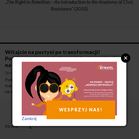
„The Right to Rebellion – An Introduction to the Anatomy of Civic
Resistance” (2010).
Witajcie na pustyni po transformacji!
Postkomunizm, Unia Europejska i nowa lewica
na Bałkanach
Igor Štiks
·
11-10-2012
Pomimo retoryki opartej na założeniu wciąż niedokończonej
transformacji widać wyraźnie, że model gospodarki opartej
na wolnym rynku zdominował kraje postsocjalistyczne i jego
pozycja wydaje się zupełnie niezagrożona. Kraje Europy
Wschodniej w pełni podporządkowały się regułom świata
kapitalistycznego, odgrywając w nim jednak rolę raczej peryferyjną.
WESPRZYJ NAS!
Zamknij
Strony
1