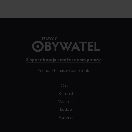
Przejdź
do
strony
głównej
8 sposobów
jak możesz nam pomóc
Zobacz kto nas rekomenduje
O nas
Kontakt
Manifest
Ludzie
Autorzy