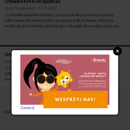
Urbanistyka i krajobraz
Jerzy Hryniewiecki
·
11-4-2012
„Człowiek uwielokrotniony” przez technikę i przemysł wtedy
tylko może żyć pełnią życia i szczęścia, jeśli technika, którą się
posiłkuje, jest zdrowa, jeśli jej sens nie gubi się w walce z naturą,
jeśli to, co daje technika, nie było zapłacone tym, co straciła
przyroda.
Urbanistyka i krajobraz
Jerzy Hryniewiecki
·
27-1-2011
„Człowiek uwielokrotniony” przez technikę i przemysł wtedy
tylko może żyć pełnią życia i szczęścia, jeśli technika, którą się
posiłkuje, jest zdrowa, jeśli jej sens nie gubi się w walce z naturą,
jeśli to, co daje technika, nie było zapłacone tym, co straciła
przyroda.
WESPRZYJ NAS!
Zamknij
Strony
1