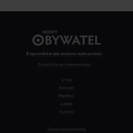
Przejdź
do
strony
głównej
8 sposobów
jak możesz nam pomóc
Zobacz kto nas rekomenduje
O nas
Kontakt
Manifest
Ludzie
Autorzy
Zamów prenumeratę