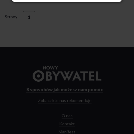
Strony
1
Przejdź
do
strony
głównej
8 sposobów
jak możesz nam pomóc
Zobacz kto nas rekomenduje
O nas
Kontakt
Manifest