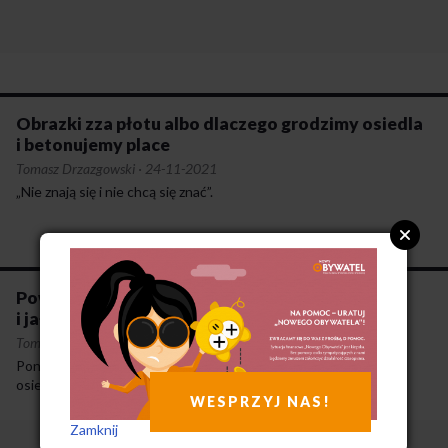
Obrazki zza płotu albo dlaczego grodzimy osiedla
i betonujemy place
Tomasz Drzazgowski
·
24-11-2021
„Nie znają się i nie chcą się znać”.
Powrót króla albo o szkodliwości betonozy
i jałowości prostej antybetonozy
Tomasz Drzazgowski
·
2-6-2021
Ponowne wzięcie odpowiedzialności za wieś, miasto, dzielnicę,
osiedle, sąsiedztwo przez suwerena.
WESPRZYJ NAS!
Zamknij