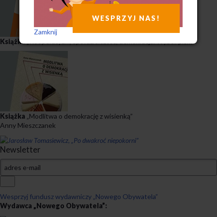
WESPRZYJ NAS!
Zamknij
Książka
„Kooperatyzm, spółdzielczość, demokracja. Wybór pism”
Książka
„Modlitwa o demokrację z wisienką”
Anny Mieszczanek
Newsletter
Wesprzyj fundusz wydawniczy „Nowego Obywatela”
Wydawca „Nowego Obywatela”: