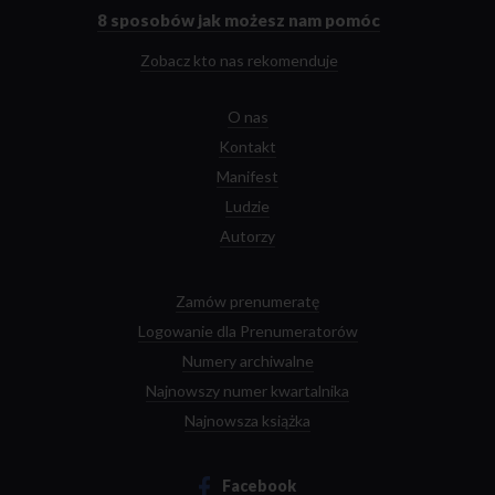
głównej
8 sposobów
jak możesz nam pomóc
Zobacz kto nas rekomenduje
O nas
Kontakt
Manifest
Ludzie
Autorzy
Zamów prenumeratę
Logowanie dla Prenumeratorów
Numery archiwalne
Najnowszy numer kwartalnika
Najnowsza książka
Facebook