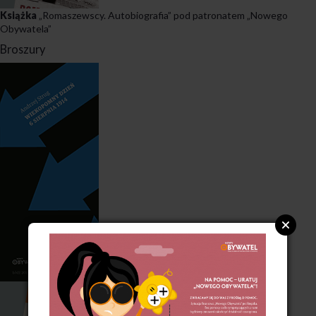
Książka
„Romaszewscy. Autobiografia” pod patronatem „Nowego
Obywatela”
Broszury