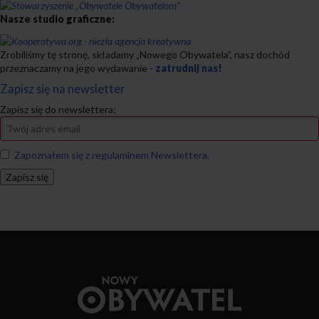
Nasze studio graficzne:
Zrobiliśmy tę stronę, składamy „Nowego Obywatela”, nasz dochód
przeznaczamy na jego wydawanie -
zatrudnij nas!
Zapisz się na newsletter
Zapisz się do newslettera:
Zapoznałem się z regulaminem Newslettera.
Przejdź
do
strony