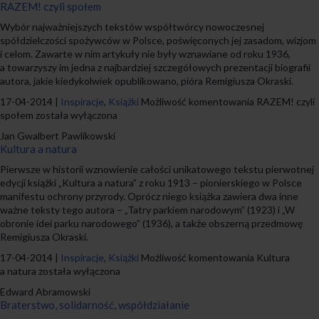
RAZEM! czyli społem
Wybór najważniejszych tekstów współtwórcy nowoczesnej
spółdzielczości spożywców w Polsce, poświęconych jej zasadom, wizjom
i celom. Zawarte w nim artykuły nie były wznawiane od roku 1936,
a towarzyszy im jedna z najbardziej szczegółowych prezentacji biografii
autora, jakie kiedykolwiek opublikowano, pióra Remigiusza Okraski.
17-04-2014 |
Inspiracje
,
Książki
Możliwość komentowania
RAZEM! czyli
społem
została wyłączona
Jan Gwalbert Pawlikowski
Kultura a natura
Pierwsze w historii wznowienie całości unikatowego tekstu pierwotnej
edycji książki „Kultura a natura” z roku 1913 – pionierskiego w Polsce
manifestu ochrony przyrody. Oprócz niego książka zawiera dwa inne
ważne teksty tego autora – „Tatry parkiem narodowym” (1923) i „W
obronie idei parku narodowego” (1936), a także obszerną przedmowę
Remigiusza Okraski.
17-04-2014 |
Inspiracje
,
Książki
Możliwość komentowania
Kultura
a natura
została wyłączona
Edward Abramowski
Braterstwo, solidarność, współdziałanie