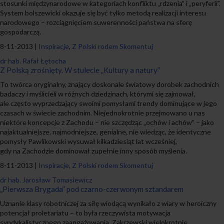
stosunki międzynarodowe w kategoriach konfliktu „rdzenia” i „peryferii”.
System bolszewicki okazuje się być tylko metodą realizacji interesu
narodowego – rozciągnięciem suwerenności państwa na sferę
gospodarczą.
8-11-2013 |
Inspiracje
,
Z Polski rodem
Skomentuj
dr hab. Rafał Łętocha
Z Polską zrośnięty. W stulecie „Kultury a natury”
To twórca oryginalny, znający doskonale światowy dorobek zachodnich
badaczy i myślicieli w różnych dziedzinach, którymi się zajmował,
ale często wyprzedzający swoimi pomysłami trendy dominujące w jego
czasach w świecie zachodnim. Niejednokrotnie przejmowano u nas
niektóre koncepcje z Zachodu – nie szczędząc „ochów i achów” – jako
najaktualniejsze, najmodniejsze, genialne, nie wiedząc, że identyczne
pomysły Pawlikowski wysuwał kilkadziesiąt lat wcześniej,
gdy na Zachodzie dominował zupełnie inny sposób myślenia.
8-11-2013 |
Inspiracje
,
Z Polski rodem
Skomentuj
dr hab. Jarosław Tomasiewicz
„Pierwsza Brygada” pod czarno-czerwonym sztandarem
Uznanie klasy robotniczej za siłę wiodącą wynikało z wiary w heroiczny
potencjał proletariatu – to była rzeczywista motywacja
syndykalistycznego zaangażowania. Zakrzewski wielokrotnie