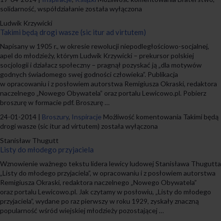
solidarność, współdziałanie
została wyłączona
Ludwik Krzywicki
Takimi będą drogi wasze (sic itur ad virtutem)
Napisany w 1905 r., w okresie rewolucji niepodległościowo-socjalnej,
apel do młodzieży, którym Ludwik Krzywicki – prekursor polskiej
socjologii i działacz społeczny – pragnął pozyskać ją „dla motywów
godnych świadomego swej godności człowieka”. Publikacja
w opracowaniu i z posłowiem autorstwa Remigiusza Okraski, redaktora
naczelnego „Nowego Obywatela” oraz portalu Lewicowo.pl. Pobierz
broszurę w formacie pdf. Broszurę …
24-01-2014 |
Broszury
,
Inspiracje
Możliwość komentowania
Takimi będą
drogi wasze (sic itur ad virtutem)
została wyłączona
Stanisław Thugutt
Listy do młodego przyjaciela
Wznowienie ważnego tekstu lidera lewicy ludowej Stanisława Thugutta
„Listy do młodego przyjaciela”, w opracowaniu i z posłowiem autorstwa
Remigiusza Okraski, redaktora naczelnego „Nowego Obywatela”
oraz portalu Lewicowo.pl. Jak czytamy w posłowiu, „Listy do młodego
przyjaciela”, wydane po raz pierwszy w roku 1929, zyskały znaczną
popularność wśród wiejskiej młodzieży pozostającej …