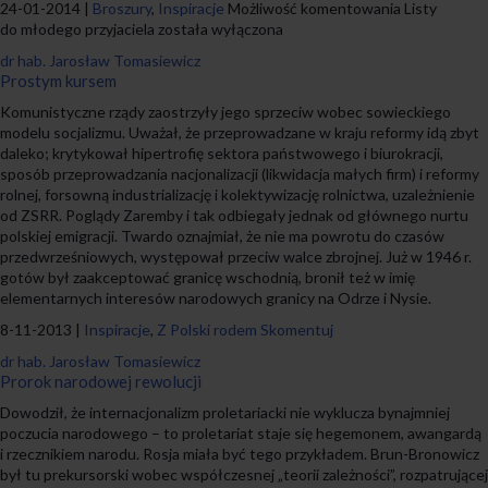
24-01-2014 |
Broszury
,
Inspiracje
Możliwość komentowania
Listy
do młodego przyjaciela
została wyłączona
dr hab. Jarosław Tomasiewicz
Prostym kursem
Komunistyczne rządy zaostrzyły jego sprzeciw wobec sowieckiego
modelu socjalizmu. Uważał, że przeprowadzane w kraju reformy idą zbyt
daleko; krytykował hipertrofię sektora państwowego i biurokracji,
sposób przeprowadzania nacjonalizacji (likwidacja małych firm) i reformy
rolnej, forsowną industrializację i kolektywizację rolnictwa, uzależnienie
od ZSRR. Poglądy Zaremby i tak odbiegały jednak od głównego nurtu
polskiej emigracji. Twardo oznajmiał, że nie ma powrotu do czasów
przedwrześniowych, występował przeciw walce zbrojnej. Już w 1946 r.
gotów był zaakceptować granicę wschodnią, bronił też w imię
elementarnych interesów narodowych granicy na Odrze i Nysie.
8-11-2013 |
Inspiracje
,
Z Polski rodem
Skomentuj
dr hab. Jarosław Tomasiewicz
Prorok narodowej rewolucji
Dowodził, że internacjonalizm proletariacki nie wyklucza bynajmniej
poczucia narodowego – to proletariat staje się hegemonem, awangardą
i rzecznikiem narodu. Rosja miała być tego przykładem. Brun-Bronowicz
był tu prekursorski wobec współczesnej „teorii zależności”, rozpatrującej