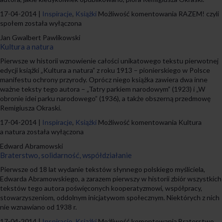
17-04-2014 |
Inspiracje
,
Książki
Możliwość komentowania
RAZEM! czyli
społem
została wyłączona
Jan Gwalbert Pawlikowski
Kultura a natura
Pierwsze w historii wznowienie całości unikatowego tekstu pierwotnej
edycji książki „Kultura a natura” z roku 1913 – pionierskiego w Polsce
manifestu ochrony przyrody. Oprócz niego książka zawiera dwa inne
ważne teksty tego autora – „Tatry parkiem narodowym” (1923) i „W
obronie idei parku narodowego” (1936), a także obszerną przedmowę
Remigiusza Okraski.
17-04-2014 |
Inspiracje
,
Książki
Możliwość komentowania
Kultura
a natura
została wyłączona
Edward Abramowski
Braterstwo, solidarność, współdziałanie
Pierwsze od 18 lat wydanie tekstów słynnego polskiego myśliciela,
Edwarda Abramowskiego, a zarazem pierwszy w historii zbiór wszystkich
tekstów tego autora poświęconych kooperatyzmowi, współpracy,
stowarzyszeniom, oddolnym inicjatywom społecznym. Niektórych z nich
nie wznawiano od 1938 r.
17-04-2014 |
Inspiracje
,
Książki
Możliwość komentowania
Braterstwo,