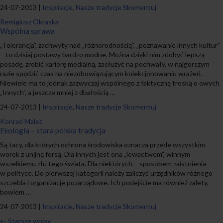
24-07-2013 |
Inspiracje
,
Nasze tradycje
Skomentuj
Remigiusz Okraska
Wspólna sprawa
„Tolerancja”, zachwyty nad „różnorodnością”, „poznawanie innych kultur”
– to dzisiaj postawy bardzo modne. Można dzięki nim zdobyć lepszą
posadę, zrobić karierę medialną, zasłużyć na pochwały, w najgorszym
razie spędzić czas na niezobowiązującym kolekcjonowaniu wrażeń.
Niewiele ma to jednak zazwyczaj wspólnego z faktyczną troską o owych
„Innych”, a jeszcze mniej z dbałością …
24-07-2013 |
Inspiracje
,
Nasze tradycje
Skomentuj
Konrad Malec
Ekologia – stara polska tradycja
Są tacy, dla których ochrona środowiska oznacza przede wszystkim
worek z unijną forsą. Dla innych jest ona „lewactwem”, winnym
wszelkiemu złu tego świata. Dla niektórych – sposobem zaistnienia
w polityce. Do pierwszej kategorii należy zaliczyć urzędników różnego
szczebla i organizacje pozarządowe. Ich podejście ma również zalety,
bowiem …
24-07-2013 |
Inspiracje
,
Nasze tradycje
Skomentuj
←
Starsze wpisy