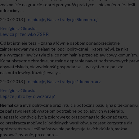
znakomicie na gruncie teoretycznym. W praktyce – niekoniecznie. Jeśli
odrzucimy …
24-07-2013 |
Inspiracje
,
Nasze tradycje
Skomentuj
Remigiusz Okraska
Lewica przeciwko ZSRR
Od lat istnieje teza – znana głównie osobom ponadprzeciętnie
zainteresowanym dziejami tej opcji politycznej – która mówi, że nikt
nie wyrządził lewicy tyle zła, co nominalnie przecież lewicowy komunizm.
Komunistyczne zbrodnie, brutalne deptanie nawet podstawowych praw
obywatelskich, niewydolność gospodarcza – wszystko to poszło
na konto lewicy. Każdej lewicy. …
24-07-2013 |
Inspiracje
,
Nasze tradycje
1 komentarz
Remigiusz Okraska
Lepsze jutro było wczoraj?
Niemal cała myśl polityczna oraz intuicja potoczna bazują na przekonaniu,
że państwo jest obywatelom potrzebne po to, aby ich wspierało,
ulepszało kondycję życia zbiorowego oraz pomagało dokonać tego,
co przekracza możliwości oddolnych wysiłków, a co jest korzystne dla
społeczeństwa. Jeśli państwo nie podejmuje takich działań, można
postawić pytanie, po co ono …