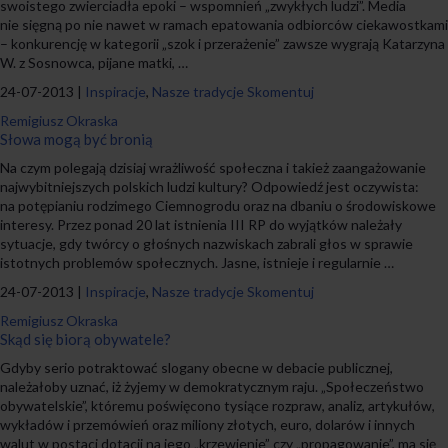
swoistego zwierciadła epoki – wspomnień „zwykłych ludzi”. Media
nie sięgną po nie nawet w ramach epatowania odbiorców ciekawostkami
– konkurencję w kategorii „szok i przerażenie” zawsze wygrają Katarzyna
W. z Sosnowca, pijane matki, …
24-07-2013 |
Inspiracje
,
Nasze tradycje
Skomentuj
Remigiusz Okraska
Słowa mogą być bronią
Na czym polegają dzisiaj wrażliwość społeczna i takież zaangażowanie
najwybitniejszych polskich ludzi kultury? Odpowiedź jest oczywista:
na potępianiu rodzimego Ciemnogrodu oraz na dbaniu o środowiskowe
interesy. Przez ponad 20 lat istnienia III RP do wyjątków należały
sytuacje, gdy twórcy o głośnych nazwiskach zabrali głos w sprawie
istotnych problemów społecznych. Jasne, istnieje i regularnie …
24-07-2013 |
Inspiracje
,
Nasze tradycje
Skomentuj
Remigiusz Okraska
Skąd się biorą obywatele?
Gdyby serio potraktować slogany obecne w debacie publicznej,
należałoby uznać, iż żyjemy w demokratycznym raju. „Społeczeństwo
obywatelskie”, któremu poświęcono tysiące rozpraw, analiz, artykułów,
wykładów i przemówień oraz miliony złotych, euro, dolarów i innych
walut w postaci dotacji na jego „krzewienie” czy „propagowanie”, ma się