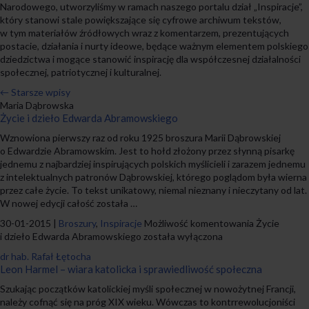
Narodowego, utworzyliśmy w ramach naszego portalu dział „Inspiracje”,
który stanowi stale powiększające się cyfrowe archiwum tekstów,
w tym materiałów źródłowych wraz z komentarzem, prezentujących
postacie, działania i nurty ideowe, będące ważnym elementem polskiego
dziedzictwa i mogące stanowić inspirację dla współczesnej działalności
społecznej, patriotycznej i kulturalnej.
←
Starsze wpisy
Maria Dąbrowska
Życie i dzieło Edwarda Abramowskiego
Wznowiona pierwszy raz od roku 1925 broszura Marii Dąbrowskiej
o Edwardzie Abramowskim. Jest to hołd złożony przez słynną pisarkę
jednemu z najbardziej inspirujących polskich myślicieli i zarazem jednemu
z intelektualnych patronów Dąbrowskiej, którego poglądom była wierna
przez całe życie. To tekst unikatowy, niemal nieznany i nieczytany od lat.
W nowej edycji całość została …
30-01-2015 |
Broszury
,
Inspiracje
Możliwość komentowania
Życie
i dzieło Edwarda Abramowskiego
została wyłączona
dr hab. Rafał Łętocha
Leon Harmel – wiara katolicka i sprawiedliwość społeczna
Szukając początków katolickiej myśli społecznej w nowożytnej Francji,
należy cofnąć się na próg XIX wieku. Wówczas to kontrrewolucjoniści