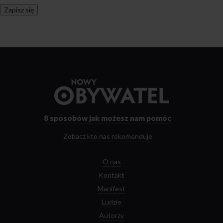
Przejdź
do
strony
głównej
8 sposobów
jak możesz nam pomóc
Zobacz kto nas rekomenduje
O nas
Kontakt
Manifest
Ludzie
Autorzy