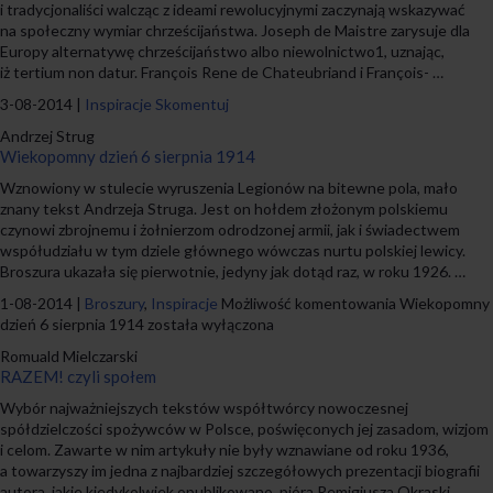
i tradycjonaliści walcząc z ideami rewolucyjnymi zaczynają wskazywać
na społeczny wymiar chrześcijaństwa. Joseph de Maistre zarysuje dla
Europy alternatywę chrześcijaństwo albo niewolnictwo1, uznając,
iż tertium non datur. François Rene de Chateubriand i François- …
3-08-2014 |
Inspiracje
Skomentuj
Andrzej Strug
Wiekopomny dzień 6 sierpnia 1914
Wznowiony w stulecie wyruszenia Legionów na bitewne pola, mało
znany tekst Andrzeja Struga. Jest on hołdem złożonym polskiemu
czynowi zbrojnemu i żołnierzom odrodzonej armii, jak i świadectwem
współudziału w tym dziele głównego wówczas nurtu polskiej lewicy.
Broszura ukazała się pierwotnie, jedyny jak dotąd raz, w roku 1926. …
1-08-2014 |
Broszury
,
Inspiracje
Możliwość komentowania
Wiekopomny
dzień 6 sierpnia 1914
została wyłączona
Romuald Mielczarski
RAZEM! czyli społem
Wybór najważniejszych tekstów współtwórcy nowoczesnej
spółdzielczości spożywców w Polsce, poświęconych jej zasadom, wizjom
i celom. Zawarte w nim artykuły nie były wznawiane od roku 1936,
a towarzyszy im jedna z najbardziej szczegółowych prezentacji biografii
autora, jakie kiedykolwiek opublikowano, pióra Remigiusza Okraski.