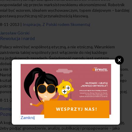
wypowiadał się przeciw marksistowskiemu ekonomizmowi. Robotnik
miał być wzorem, ideałem wychowawczym, typem dziejowym – bardziej
postawą psychiczną niż przynależnością klasową.
8-11-2013 |
Inspiracje
,
Z Polski rodem
Skomentuj
Jarosław Górski
Rewolucja i naród
Polacy winni być wspólnotą etyczną, a nie etniczną. Warunkiem
zaistnienia takiej wspólnoty jest włączenie do niej każdego
na jednakowych zasadach. Świadomość narodu jest syntezą
doświadczeń i przekonań wszystkich jego warstw,
a nie tylko doświadczeniem i światopoglądem elity narzuconym masom.
Naród winien szukać w historii raczej wiedzy o przyczynach swojego
kształtu i położenia niż potwierdzenia własnych wyobrażeń i łatwego
pokrzepienia. Wszyscy uczestnicy narodowej wspólnoty powinni
ponosić wyrzeczenia na jej rzecz, a największe ci, którzy mają najwięcej.
8-11-2013 |
Inspiracje
,
Z Polski rodem
Skomentuj
Remigiusz Okraska
WESPRZYJ NAS!
Poznaj swój kraj
Zamknij
A kogo to obchodzi? Taka odpowiedź padnie zapewne na propozycję,
żeby podjąć gromadzenie, analizę, publikację i propagowanie – jako