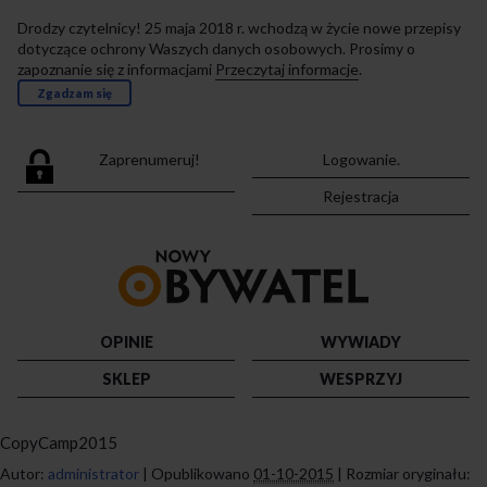
Drodzy czytelnicy! 25 maja 2018 r. wchodzą w życie nowe przepisy
dotyczące ochrony Waszych danych osobowych. Prosimy o
zapoznanie się z informacjami
Przeczytaj informacje
.
Zgadzam się
Zaprenumeruj!
Logowanie.
Rejestracja
Przejdź
do
strony
głównej
OPINIE
WYWIADY
SKLEP
WESPRZYJ
CopyCamp2015
Autor:
administrator
|
Opublikowano
01-10-2015
|
Rozmiar oryginału: