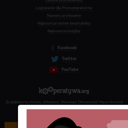
Logowanie dla Prenumeratorów
Numery archiwalne
Najnowszy numer kwartalnika
Najnowsza książka
Facebook
Twitter
YouTube
Zrobiliśmy tę stronę, składamy „Nowego Obywatela”. Nasz dochód
przeznaczamy na jego wydawanie.
Zatrudnij nas do projektu!
Newsletter »