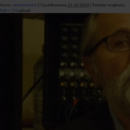
Autor:
administrator
|
Opublikowano
21-10-2014
|
Rozmiar oryginału:
960 × 720
pikseli