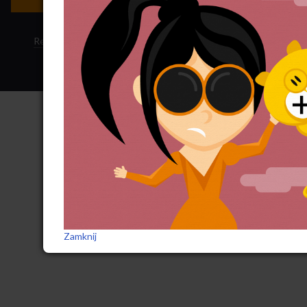
Regulamin sklepu
·
Polityka ciasteczek
·
Subskrypcja RSS
Zamknij