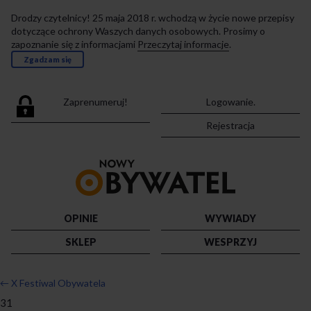
Drodzy czytelnicy! 25 maja 2018 r. wchodzą w życie nowe przepisy
dotyczące ochrony Waszych danych osobowych. Prosimy o
zapoznanie się z informacjami
Przeczytaj informacje
.
Zgadzam się
Zaprenumeruj!
Logowanie.
Rejestracja
Przejdź
do
strony
głównej
OPINIE
WYWIADY
SKLEP
WESPRZYJ
←
X Festiwal Obywatela
31