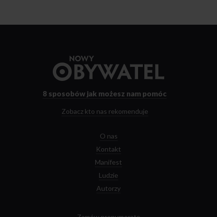
Przejdź
do
strony
głównej
8 sposobów
jak możesz nam pomóc
Zobacz kto nas rekomenduje
O nas
Kontakt
Manifest
Ludzie
Autorzy
Zamów prenumeratę