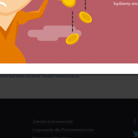
 przetwarzane są dane Twoich komentarzy.
Zamów prenumeratę
Logowanie dla Prenumeratorów
Numery archiwalne