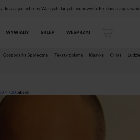
isy dotyczące ochrony Waszych danych osobowych. Prosimy o zapoznanie 
WYWIADY
SKLEP
WESPRZYJ
Gospodarka Społeczna
Teksty z pisma
Klasyka
O nas
Ludzi
60 × 720
pikseli