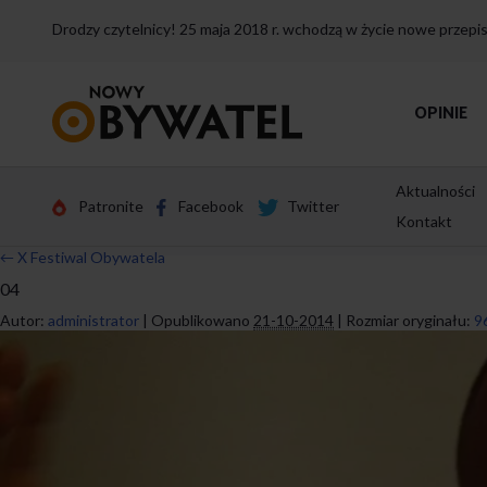
Drodzy czytelnicy! 25 maja 2018 r. wchodzą w życie nowe przep
Przejdź
OPINIE
do
strony
głównej
Aktualności
Patronite
Facebook
Twitter
Kontakt
←
X Festiwal Obywatela
04
Autor:
administrator
|
Opublikowano
21-10-2014
|
Rozmiar oryginału:
9