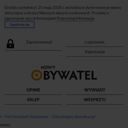
Drodzy czytelnicy! 25 maja 2018 r. wchodzą w życie nowe przepisy
dotyczące ochrony Waszych danych osobowych. Prosimy o
zapoznanie się z informacjami
Przeczytaj informacje
.
Zgadzam się
Zaprenumeruj!
Logowanie.
Rejestracja
Przejdź
do
strony
głównej
OPINIE
WYWIADY
SKLEP
WESPRZYJ
←
VIII Festiwal Obywatela – Odzyskajmy demokrację!
swiss