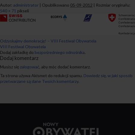
Autor:
administrator
|
Opublikowano
05-09-2012
|
Rozmiar oryginału:
540 × 71
pikseli
Odzyskajmy demokrację! – VIII Festiwal Obywatela
VIII Festiwal Obywatela
Dodaj zakładkę do
bezpośredniego odnośnika
.
Dodaj komentarz
Musisz się
zalogować
, aby móc dodać komentarz.
Ta strona używa Akismet do redukcji spamu.
Dowiedz się, w jaki sposób
przetwarzane są dane Twoich komentarzy.
Przejdź
do