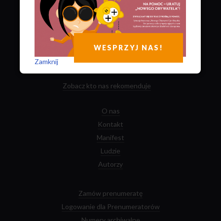
Przejdź
do
WESPRZYJ NAS!
strony
głównej
Zamknij
8 sposobów
jak możesz nam pomóc
Zobacz kto nas rekomenduje
O nas
Kontakt
Manifest
Ludzie
Autorzy
Zamów prenumeratę
Logowanie dla Prenumeratorów
Numery archiwalne