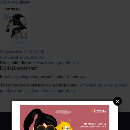
102 × 142
pikseli
Obywatel nr 1/2010 (48)
Obywatel nr 3/2010 (50)
Dodaj zakładkę do
bezpośredniego odnośnika
.
Dodaj komentarz
Musisz się
zalogować
, aby móc dodać komentarz.
Ta strona używa Akismet do redukcji spamu.
Dowiedz się, w jaki sposób
przetwarzane są dane Twoich komentarzy.