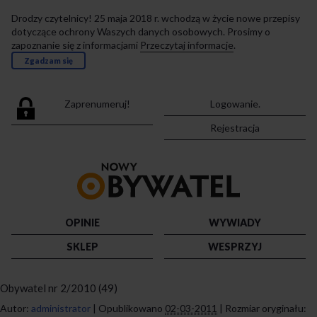
Drodzy czytelnicy! 25 maja 2018 r. wchodzą w życie nowe przepisy
dotyczące ochrony Waszych danych osobowych. Prosimy o
zapoznanie się z informacjami
Przeczytaj informacje
.
Zgadzam się
Zaprenumeruj!
Logowanie.
Rejestracja
Przejdź
do
strony
głównej
OPINIE
WYWIADY
SKLEP
WESPRZYJ
Obywatel nr 2/2010 (49)
Autor:
administrator
|
Opublikowano
02-03-2011
|
Rozmiar oryginału: