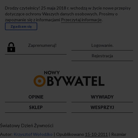
Drodzy czytelnicy! 25 maja 2018 r. wchodzą w życie nowe przepisy
dotyczące ochrony Waszych danych osobowych. Prosimy o
zapoznanie się z informacjami
Przeczytaj informacje
.
Zgadzam się
Zaprenumeruj!
Logowanie.
Rejestracja
Przejdź
do
strony
głównej
OPINIE
WYWIADY
SKLEP
WESPRZYJ
Światowy Dzień Żywności
Autor:
Krzysztof Wołodźko
|
Opublikowano
15-10-2011
|
Rozmiar