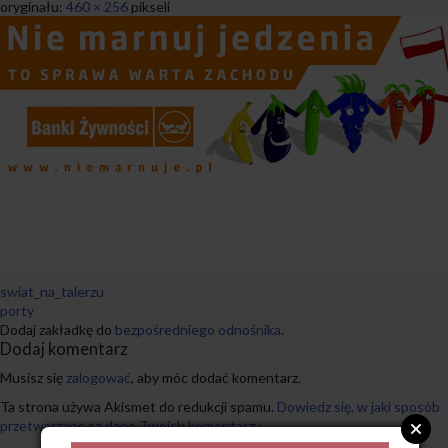
oryginału:
460 × 256
pikseli
swiat_na_talerzu
porty
Dodaj zakładkę do
bezpośredniego odnośnika
.
Dodaj komentarz
Musisz się
zalogować
, aby móc dodać komentarz.
Ta strona używa Akismet do redukcji spamu.
Dowiedz się, w jaki sposób
przetwarzane są dane Twoich komentarzy.