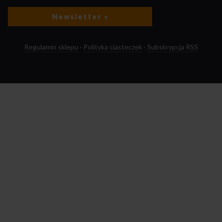
Newsletter »
Regulamin sklepu
·
Polityka ciasteczek
·
Subskrypcja RSS