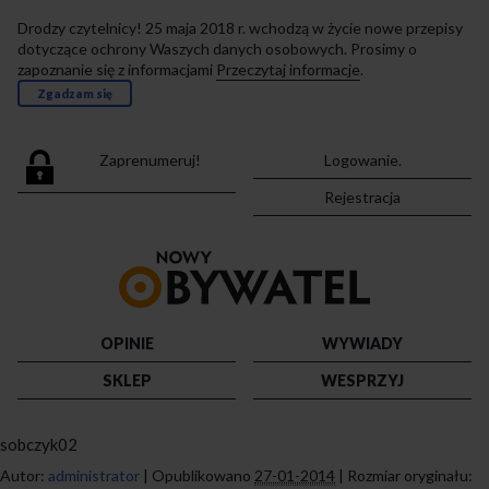
Drodzy czytelnicy! 25 maja 2018 r. wchodzą w życie nowe przepisy
dotyczące ochrony Waszych danych osobowych. Prosimy o
zapoznanie się z informacjami
Przeczytaj informacje
.
Zgadzam się
Zaprenumeruj!
Logowanie.
Rejestracja
Przejdź
do
strony
głównej
OPINIE
WYWIADY
SKLEP
WESPRZYJ
sobczyk02
Autor:
administrator
|
Opublikowano
27-01-2014
|
Rozmiar oryginału: