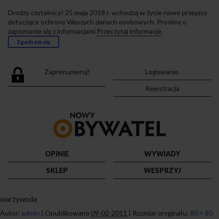
Drodzy czytelnicy! 25 maja 2018 r. wchodzą w życie nowe przepisy
dotyczące ochrony Waszych danych osobowych. Prosimy o
zapoznanie się z informacjami
Przeczytaj informacje
.
Zgadzam się
Zaprenumeruj!
Logowanie.
Rejestracja
Przejdź
do
strony
głównej
OPINIE
WYWIADY
SKLEP
WESPRZYJ
warzywoda
Autor:
admin
|
Opublikowano
09-02-2011
|
Rozmiar oryginału:
80 × 80