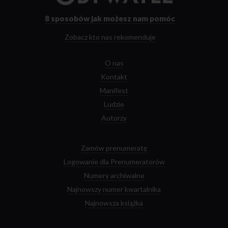
strony
głównej
8 sposobów
jak możesz nam pomóc
Zobacz kto nas rekomenduje
O nas
Kontakt
Manifest
Ludzie
Autorzy
Zamów prenumeratę
Logowanie dla Prenumeratorów
Numery archiwalne
Najnowszy numer kwartalnika
Najnowsza książka