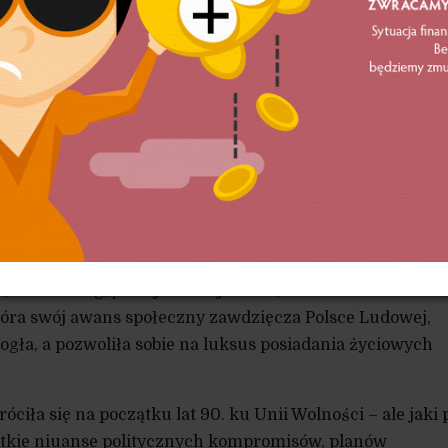
mi historii, z całym brzemieniem obiektywnie istniejąc
.
wzajem sobie potakując, ciesząc się poparciem i protekcją
nie ponoszą żadnej odpowiedzialności za ponoszone sło
czego z tego, co ongiś było udziałem wykształciuchów. D
enia i korzystając z tego przywileju wyciągają swoje
wykształciucha jako podmiotu zbiorowego. Nie budzi ic
ków, częstokroć oszukiwana w nie mniejszym stopniu, ni
 manipulacjom i praniu mózgu, ratująca się – często
owym, tożsamościowym kryzysem w grupach wzajemnej
ółczucia ani głębszej refleksji ta małomiasteczkowa
 która swój awans społeczny zawdzięcza Polsce Ludowej,
ogła, a pozwoliła sobie na luksus posiadania życiowych
óciła się na początku lat 90. ku Unii Wolności – ale jaki 
stkie niuanse politycznych kompromisów, planów