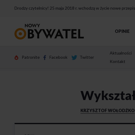
Drodzy czytelnicy! 25 maja 2018 r. wchodzą w życie nowe przep
Przejdź
OPINIE
do
strony
głównej
Aktualności
Patronite
Facebook
Twitter
Kontakt
Wykształc
KRZYSZTOF WOŁODŹKO