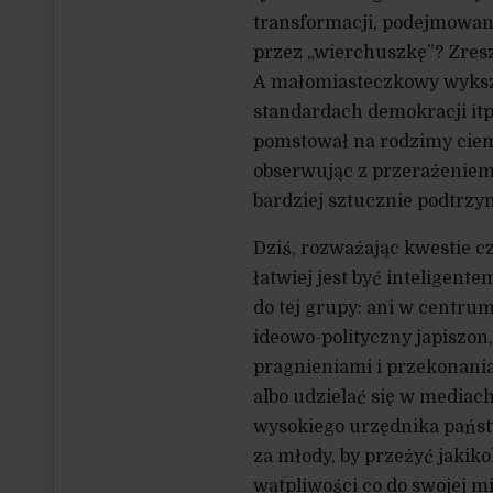
transformacji, podejmowan
przez „wierchuszkę”? Zreszt
A małomiasteczkowy wykszta
standardach demokracji itp
pomstował na rodzimy ciemn
obserwując z przerażeniem,
bardziej sztucznie podtrz
Dziś, rozważając kwestie c
łatwiej jest być inteligent
do tej grupy: ani w centrum,
ideowo-polityczny japiszon
pragnieniami i przekonania
albo udzielać się w media
wysokiego urzędnika państw
za młody, by przeżyć jakik
wątpliwości co do swojej mi