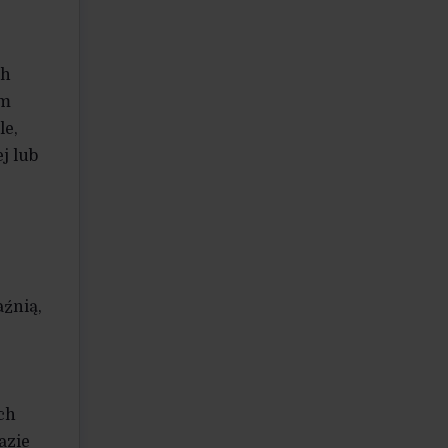
ch
ym
le,
j lub
aźnią,
ch
azie