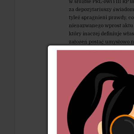
w służbie PRL-owi i III RP 
za depozytariuszy świadomo
tyleż spragnieni prawdy, c
nienazwanego wprost aktu „
który inaczej definiuje wła
założeń postać umysłowo ni
na śmietniku historii.
I gdzie tu prawda? Między
a jego całkowitym potępieni
problem polega na tym, że k
Ludowej albo współpracowni
nie zauważają, że byli/są o
beneficjentów transformacj
zwykli ludzie, za którymi c
iż środowiska inteligenck
złożoności swoich biografi