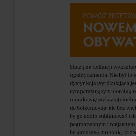
Skazą na definicji wykształ
upolitycznienia. Nie był to
dystynkcja wyróżniająca je
sympatyzujący z moralną re
unaukowić wykształciucha,
do Sołżenicyna, ale bez wię
by go nadto sublimować i do
pogmatwanym i niejasnym ży
by śmieszyć, tumanić, prze