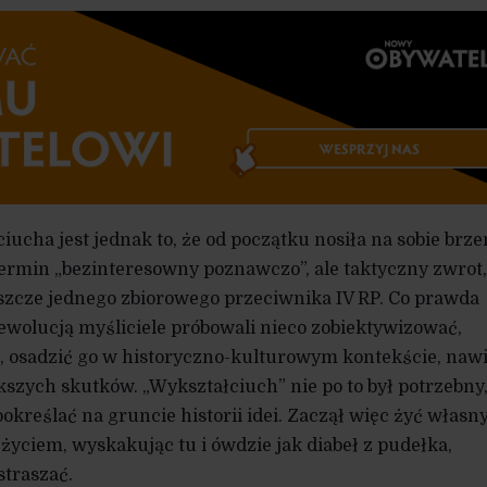
ciucha jest jednak to, że od początku nosiła na sobie brz
 termin „bezinteresowny poznawczo”, ale taktyczny zwrot,
szcze jednego zbiorowego przeciwnika IV RP. Co prawda
wolucją myśliciele próbowali nieco zobiektywizować,
 osadzić go w historyczno-kulturowym kontekście, naw
kszych skutków. „Wykształciuch” nie po to był potrzebny
określać na gruncie historii idei. Zaczął więc żyć własn
ciem, wyskakując tu i ówdzie jak diabeł z pudełka,
straszać.