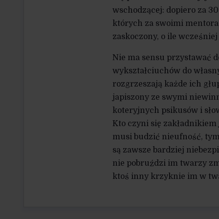
wschodzącej: dopiero za 30-
których za swoimi mentora
zaskoczony, o ile wcześniej
Nie ma sensu przystawać d
wykształciuchów do własny
rozgrzeszają każde ich głup
japiszony ze swymi niewin
koteryjnych psikusów i sło
Kto czyni się zakładnikiem 
musi budzić nieufność, tym
są zawsze bardziej niebezpi
nie pobruździ im twarzy zm
ktoś inny krzyknie im w tw