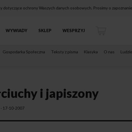
isy dotyczące ochrony Waszych danych osobowych. Prosimy o zapoznanie 
WYWIADY
SKLEP
WESPRZYJ
Gospodarka Społeczna
Teksty z pisma
Klasyka
O nas
Ludzi
iuchy i japiszony
·
17-10-2007