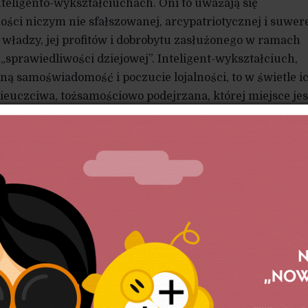
inteligento-wykształciuchach. Oni to uważają się
ści niczym nie sfałszowanej, arcypatriotycznej i suwer
o władzy, jej profitów i dobrobytu zasłużonego w ramach
sprawiedliwości dziejowej”. Inteligent-wykształciuch,
sną samoświadomość i poczucie lojalności, to w świetle i
euczciwa, tożsamościowo podejrzana, której miejsce jes
 bezkrytycznym samouwielbieniem i apoteozą wykształci
em leży szerokie pole dla interpretacji. Przede wszystki
rytycy wykształciuchów, definiując ich jako sieroty po P
ków i współuczestników elit zawłaszczających III RP,
ni (o ile nie należeli do wąskiej grupy pierwszoplanowych
i) takimi samymi ofiarami przemian ustrojowych, jak tzw
hętnie wstawiają się obecni prominenci. Nie widzą także,
ie, wychowywane/edukowane jeszcze w PRL-u, przy całej
i i różnorodności życiowych wyborów nie były w swej mas