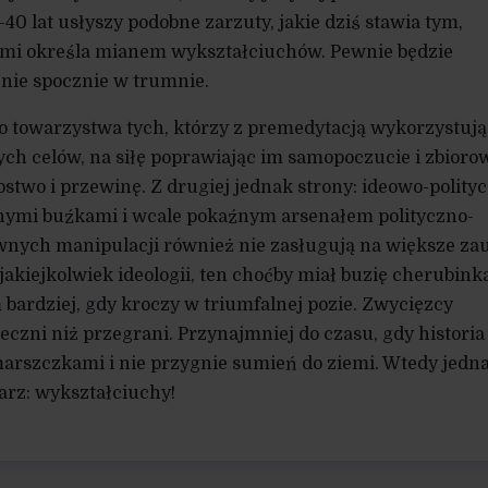
40 lat usłyszy podobne zarzuty, jakie dziś stawia tym,
mi określa mianem wykształciuchów. Pewnie będzie
 nie spocznie w trumnie.
o towarzystwa tych, którzy z premedytacją wykorzystują
ch celów, na siłę poprawiając im samopoczucie i zbioro
stwo i przewinę. Z drugiej jednak strony: ideowo-polity
nymi buźkami i wcale pokaźnym arsenałem polityczno-
wnych manipulacji również nie zasługują na większe zau
jakiejkolwiek ideologii, ten choćby miał buzię cherubink
 bardziej, gdy kroczy w triumfalnej pozie. Zwycięzcy
eczni niż przegrani. Przynajmniej do czasu, gdy historia
arszczkami i nie przygnie sumień do ziemi. Wtedy jedn
arz: wykształciuchy!