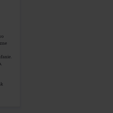
wo
czne
fanie.
a,
ak