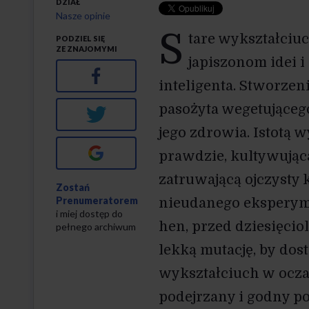
DZIAŁ
Nasze opinie
S
tare wykształciuc
PODZIEL SIĘ
ZE ZNAJOMYMI
japiszonom idei i
Facebook
inteligenta. Stworzen
pasożyta wegetujące
Twitter
jego zdrowia. Istotą
Google+
prawdzie, kultywującą 
zatruwającą ojczysty
Zostań
Prenumeratorem
nieudanego eksperyme
i miej dostęp do
hen, przed dziesięcio
pełnego archiwum
lekką mutację, by dost
wykształciuch w ocz
podejrzany i godny p