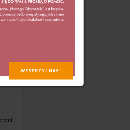
ych
wa
ana
h
źli
WESPRZYJ NAS!
promil