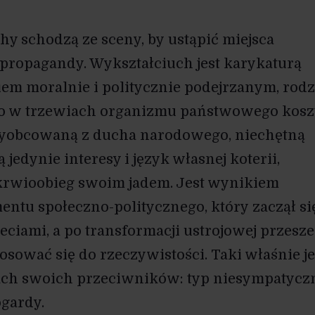
hy schodzą ze sceny, by ustąpić miejsca
 propagandy. Wykształciuch jest karykaturą
iem moralnie i politycznie podejrzanym, rod
go w trzewiach organizmu państwowego kos
 wyobcowaną z ducha narodowego, niechętną
jedynie interesy i język własnej koterii,
 krwioobieg swoim jadem. Jest wynikiem
ntu społeczno-politycznego, który zaczął si
leciami, a po transformacji ustrojowej przesze
osować się do rzeczywistości. Taki właśnie je
ach swoich przeciwników: typ niesympatycz
ogardy.