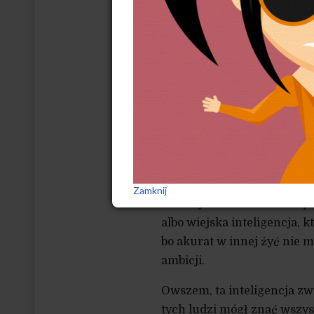
demiurgami, ale zakładnika
uwarunkowań i możliwości
Dziś polityczne japiszony, 
swoich starszych kolegów, 
i nie muszą obawiać się ni
im jest łaska późnego urodz
małoduszne wnioski wobec 
współczucia ta rzesza roda
„zwykli ludzie”, poddawana
bezwiednie – przed duch
Zamknij
adoracji. Nie budzi ich wsp
albo wiejska inteligencja,
bo akurat w innej żyć nie m
ambicji.
Owszem, ta inteligencja zwr
tych ludzi mógł znać wszy