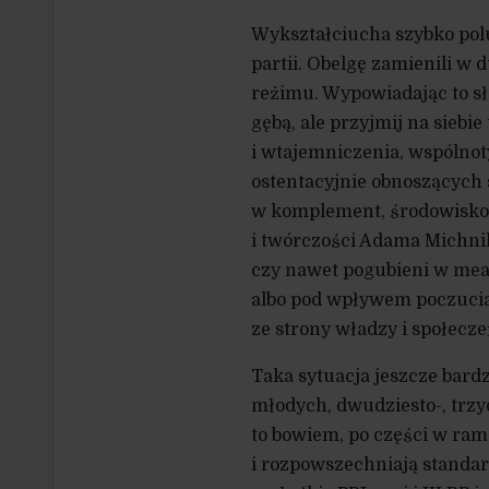
Wykształciucha szybko polu
partii. Obelgę zamienili 
reżimu. Wypowiadając to sł
gębą, ale przyjmij na sieb
i wtajemniczenia, wspólnot
ostentacyjnie obnoszących 
w komplement, środowiskow
i twórczości Adama Michnik
czy nawet pogubieni w mean
albo pod wpływem poczucia
ze strony władzy i społecze
Taka sytuacja jeszcze bard
młodych, dwudziesto-, trzy
to bowiem, po części w ra
i rozpowszechniają standar