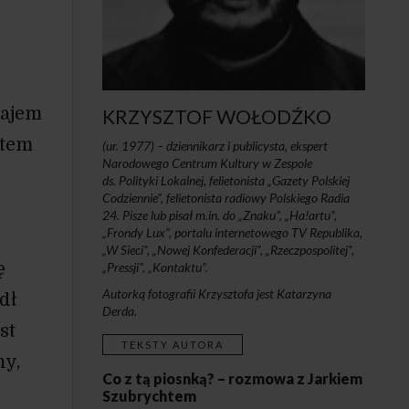
zajem
KRZYSZTOF WOŁODŹKO
ztem
(ur. 1977) –
dziennikarz i publicysta, ekspert
Narodowego Centrum Kultury w Zespole
ds. Polityki Lokalnej, felietonista „Gazety Polskiej
Codziennie”, felietonista radiowy Polskiego Radia
24. Pisze lub pisał m.in. do „Znaku”, „Ha!artu”,
„Frondy Lux”, portalu internetowego TV Republika,
„W Sieci”, „Nowej Konfederacji”, „Rzeczpospolitej”,
ę
„Pressji”, „Kontaktu”.
Autorką fotografii Krzysztofa jest Katarzyna
dł
Derda.
st
TEKSTY AUTORA
ny,
Co z tą piosnką? – rozmowa z Jarkiem
Szubrychtem