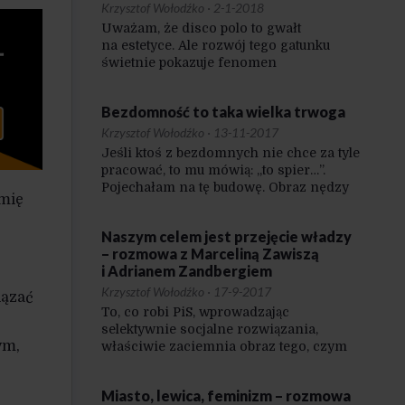
Krzysztof Wołodźko
·
2-1-2018
Uważam, że disco polo to gwałt
na estetyce. Ale rozwój tego gatunku
świetnie pokazuje fenomen
niedoceniany w Polsce przez lata: jeśli
czegoś nie pokazujesz w inteligenckiej
Bezdomność to taka wielka trwoga
i wielkomiejskiej prasie, to wcale
to nie znika. Jeżeli nie umiemy o czymś
Krzysztof Wołodźko
·
13-11-2017
rozmawiać, a tylko wyszydzamy,
Jeśli ktoś z bezdomnych nie chce za tyle
to nie powoduje, że to przestaje istnieć.
pracować, to mu mówią: „to spier…”.
W przypadku disco polo szyderstwa
Pojechałam na tę budowę. Obraz nędzy
emię
nie brakowało, zabrakło za to porządnej
i rozpaczy. Tam pracują ludzie,
i powszechnej edukacji muzycznej.
którzy niedomagają, tam są ludzie, dla
Naszym celem jest przejęcie władzy
których 1000-1200 złotych to jest
– rozmowa z Marceliną Zawiszą
wszystko, co zarabiają. Mają problem
i Adrianem Zandbergiem
z wyegzekwowaniem swoich praw
i na pewno się nie postawią.
Krzysztof Wołodźko
·
17-9-2017
iązać
To, co robi PiS, wprowadzając
,
selektywnie socjalne rozwiązania,
ym,
właściwie zaciemnia obraz tego, czym
tak naprawdę powinna być polityka
społeczna i jak powinno funkcjonować
Miasto, lewica, feminizm – rozmowa
państwo dobrobytu. To także jest