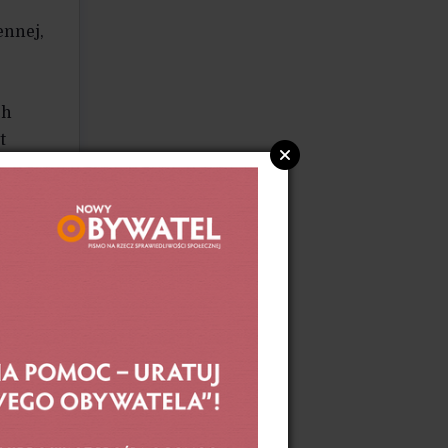
Bo oni mają władzę, która jest
tak naprawdę dużo większa niż władza
ennej,
polityczna.
ch
t
ucha
m
olsce
.
ie