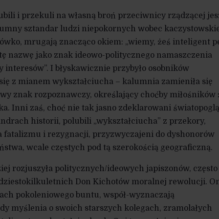
bili i przekuli na własną broń przeciwnicy rządzącej je
w dumny sztandar ludzi niepokornych wobec kaczystowski
ówko, mrugają znacząco okiem: „wiemy, żeś inteligent p
ie tę nazwę jako znak ideowo-politycznego namaszczenia
y interesów”. I błyskawicznie przybyło osobników
się z mianem wykształciucha – kalumnia zamieniła się
y znak rozpoznawczy, określający choćby miłośników 
a. Inni zaś, choć nie tak jasno zdeklarowani światopogl
drach historii, polubili „wykształciucha” z przekory,
 fatalizmu i rezygnacji, przyzwyczajeni do dyshonorów
ństwa, wcale częstych pod tą szerokością geograficzną.
ziej rozjuszyła politycznych/ideowych japiszonów, często
dziestokilkuletnich Don Kichotów moralnej rewolucji. O
mach pokoleniowego buntu, współ-wyznaczają
dy myślenia o swoich starszych kolegach, zramolałych