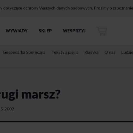
isy dotyczące ochrony Waszych danych osobowych. Prosimy o zapoznanie 
WYWIADY
SKLEP
WESPRZYJ
Gospodarka Społeczna
Teksty z pisma
Klasyka
O nas
Ludzi
ługi marsz?
-5-2009