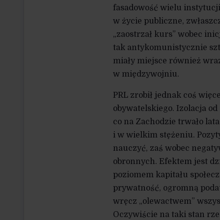
fasadowość wielu instytuc
w życie publiczne, zwłaszcza
„zaostrzał kurs” wobec ini
tak antykomunistycznie sz
miały miejsce również wra
w międzywojniu.
PRL zrobił jednak coś więc
obywatelskiego. Izolacja od
co na Zachodzie trwało lata
i w wielkim stężeniu. Poz
nauczyć, zaś wobec negat
obronnych. Efektem jest dz
poziomem kapitału społecz
prywatność, ogromną podat
wręcz „olewactwem” wszyst
Oczywiście na taki stan rze