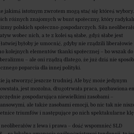
 że jakimś istotnym zwrotem mogą stać się któreś wybory.
ich różnych znajomych w bunt społeczny, który radykal
nizmy polskich społeczno-gospodarczych. Siła neolibera
atyw wobec nich, a te z kolei są słabe, gdyż słabe jest
atwiej byłoby je umocnić, gdyby nie rządzili liberałowie
o kolejnych elementów tkanki społecznej – bo wszak do
eralizmu – ale oni rządzą dlatego, że już dziś nie sposób
cznego poparcia dla innej polityki.
ie ją stworzyć jeszcze trudniej. Ale być może jedynym
owstała, jest mozolna, długotrwała praca, pozbawiona e
zczędnie gospodarująca niewielkimi zasobami –
ansowymi, ale także zasobami emocji, bo nic tak nie nisz
ietnice triumfów i następujące po nich spektakularne klę
y neoliberałów z lewa i prawa – dość wspomnieć SLD