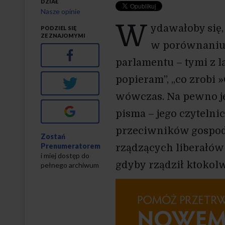
DZIAŁ
Nasze opinie
W
ydawałoby się,
PODZIEL SIĘ
ZE ZNAJOMYMI
w porównaniu 
Facebook
parlamentu – tymi z l
popieram”, „co zrobi »
Twitter
wówczas. Na pewno je
Google+
pisma – jego czytelni
przeciwników gospoda
Zostań
Prenumeratorem
rządzących liberałów 
i miej dostęp do
gdyby rządził ktokolw
pełnego archiwum