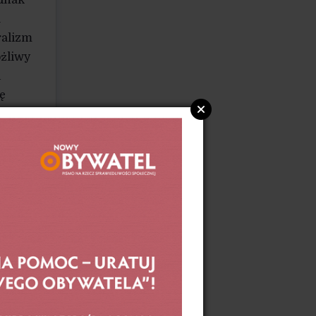
ednak
a
ralizm
ożliwy
u
ę
” –
bredni
e
t
lacy
 wypić
 rok,