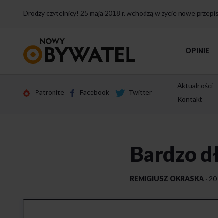
Drodzy czytelnicy! 25 maja 2018 r. wchodzą w życie nowe przep
Przejdź
OPINIE
do
strony
głównej
Aktualności
Patronite
Facebook
Twitter
Kontakt
Bardzo d
REMIGIUSZ OKRASKA
·
20