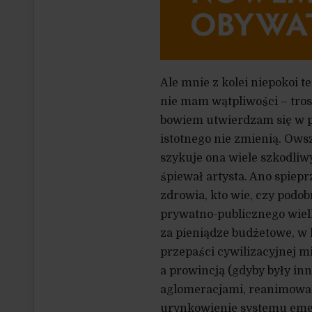
Ale mnie z kolei niepokoi t
nie mam wątpliwości – trosc
bowiem utwierdzam się w pr
istotnego nie zmienią. Ows
szykuje ona wiele szkodliwy
śpiewał artysta. Ano spiepr
zdrowia, kto wie, czy podo
prywatno-publicznego wielk
za pieniądze budżetowe, w k
przepaści cywilizacyjnej 
a prowincją (gdyby były inn
aglomeracjami, reanimowano 
urynkowienie systemu emery