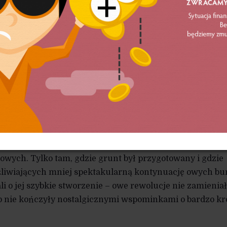
iej szklankę. Nie jestem zwolennikiem kurczowego trzy
która poza swym logicznym i rozsądnym aspektem bywa m
ostwem i lenistwem intelektualnym. Pewne jest jednak,
kie hasła i wielkie ofiary nie wystarczą, gdy nie towarzy
, mozolna, regularna, choć mało widowiskowa praca.
wprost z ludzkiej psychiki, która nie jest w stanie
na najwyższych obrotach w kwestii zaangażowania w ży
hali” się wszyscy rewolucjoniści. Rozmaite buntownicze
mantyczne, piękne i wyzwalały w ludziach ogromne pokł
 nich następował albo marazm, albo na ich fali wypływał
bez większego sprzeciwu pozwalano robić rzeczy daleko
iowych. Tylko tam, gdzie grunt był przygotowany i gdzie
ożliwiających mniej spektakularną kontynuację owych b
i o jej szybkie stworzenie – owe rewolucje nie zamieniał
b nie kończyły nostalgicznymi wspominkami o bardzo k