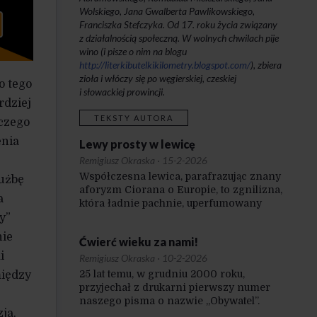
Wolskiego, Jana Gwalberta Pawlikowskiego,
Franciszka Stefczyka. Od 17. roku życia związany
z działalnością społeczną. W wolnych chwilach pije
wino (i pisze o nim na blogu
http://literkibutelkikilometry.blogspot.com/
), zbiera
zioła i włóczy się po węgierskiej, czeskiej
o tego
i słowackiej prowincji.
rdziej
TEKSTY AUTORA
iczego
enia
Lewy prosty w lewicę
Remigiusz Okraska
·
15-2-2026
Współczesna lewica, parafrazując znany
łużbę
aforyzm Ciorana o Europie, to zgnilizna,
a
która ładnie pachnie, uperfumowany
trup.
y”
nie
Ćwierć wieku za nami!
i
Remigiusz Okraska
·
10-2-2026
25 lat temu, w grudniu 2000 roku,
między
przyjechał z drukarni pierwszy numer
naszego pisma o nazwie „Obywatel”.
ja.