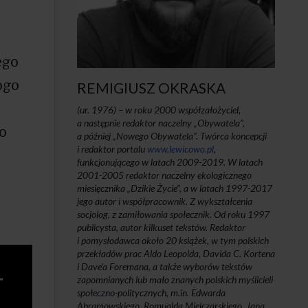
ego
ogo
REMIGIUSZ OKRASKA
(ur. 1976) – w roku 2000 współzałożyciel,
a następnie redaktor naczelny „Obywatela”,
o
a później „Nowego Obywatela”. Twórca koncepcji
i redaktor portalu
www.lewicowo.pl
,
funkcjonującego w latach 2009-2019. W latach
2001-2005 redaktor naczelny ekologicznego
miesięcznika „Dzikie Życie”, a w latach 1997-2017
jego autor i współpracownik. Z wykształcenia
socjolog, z zamiłowania społecznik. Od roku 1997
publicysta, autor kilkuset tekstów. Redaktor
i pomysłodawca około 20 książek, w tym polskich
przekładów prac Aldo Leopolda, Davida C. Kortena
i Dave’a Foremana, a także wyborów tekstów
zapomnianych lub mało znanych polskich myślicieli
społeczno-politycznych, m.in. Edwarda
Abramowskiego, Romualda Mielczarskiego, Jana