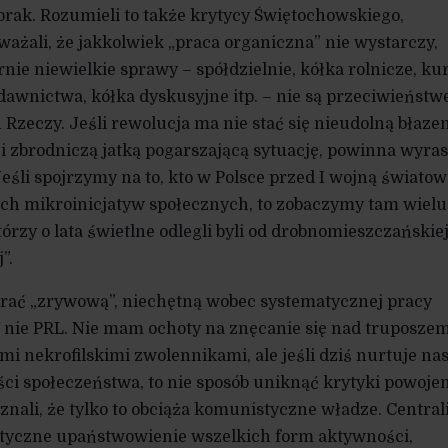
brak. Rozumieli to także krytycy Świętochowskiego,
ważali, że jakkolwiek „praca organiczna” nie wystarczy,
rnie niewielkie sprawy – spółdzielnie, kółka rolnicze, ku
awnictwa, kółka dyskusyjne itp. – nie są przeciwieństw
 Rzeczy. Jeśli rewolucja ma nie stać się nieudolną błaze
 i zbrodniczą jatką pogarszającą sytuację, powinna wyras
Jeśli spojrzymy na to, kto w Polsce przed I wojną światow
ych mikroinicjatyw społecznych, to zobaczymy tam wielu
rzy o lata świetlne odlegli byli od drobnomieszczańskie
”.
orać „zrywową”, niechętną wobec systematycznej pracy
nie PRL. Nie mam ochoty na znęcanie się nad truposzem
mi nekrofilskimi zwolennikami, ale jeśli dziś nurtuje na
ci społeczeństwa, to nie sposób uniknąć krytyki powoje
znali, że tylko to obciąża komunistyczne władze. Centra
ktyczne upaństwowienie wszelkich form aktywności,