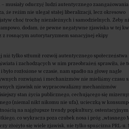
ji – musiały oduczyć ludzi autentycznego zaangażowania
, że reżim nie ulegał stałej liberalizacji, lecz okresowo
cjatyw choć trochę niezależnych i samodzielnych. Żeby ni
tampowo, dodam, że pewne negatywne zjawiska w tej kwe
z z rosnącym autorytaryzmem sanacyjnej ekipy
ej niż tylko stłumił rozwój autentycznego społeczeństwa
 świata i zachodzących w nim przeobrażeń sprawiła, że t
 i było rozłożone w czasie, nam spadło na głowę nagle
ytywnych rozwiązań i mechanizmów nie mieliśmy czasu s
ywnych zjawisk nie wypracowaliśmy mechanizmów
isiejszy stan życia publicznego, cechującego się mizern
nego (niemal nikt nikomu nie ufa), ucieczką w konsump
nością na najgłupsze trendy popkultury, ostentacyjnym
kiego, co wykracza poza czubek nosa i próg „własnego M
czy złożyło się wiele zjawisk, nie tylko spuścizna PRL-u.