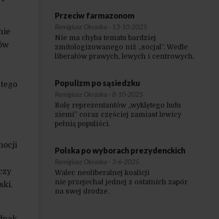
Przeciw farmazonom
Remigiusz Okraska
·
13-10-2025
nie
Nie ma chyba tematu bardziej
łów
zmitologizowanego niż „socjal”. Wedle
liberałów prawych, lewych i centrowych,
w Polsce można nie pracować, nic
nie robić, „wyciągać łapę”, dostawać
Populizm po sąsiedzku
od państwa na życzenie spore kwoty,
 tego
a następnie je „przepijać” lub „robić
Remigiusz Okraska
·
8-10-2025
tipsy”. Podobno jest o to łatwo. Podobno
Rolę reprezentantów „wyklętego ludu
forsa tylko czeka.
ziemi” coraz częściej zamiast lewicy
pełnią populiści.
mocji
Polska po wyborach prezydenckich
Remigiusz Okraska
·
3-6-2025
czy
Walec neoliberalnej koalicji
nie przejechał jednej z ostatnich zapór
ski.
na swej drodze.