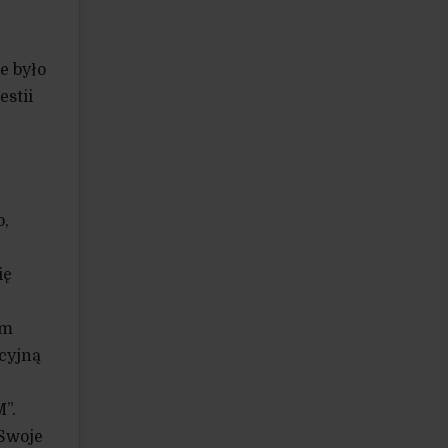
e było
stii
o,
ię
ym
cyjną
”.
 Swoje