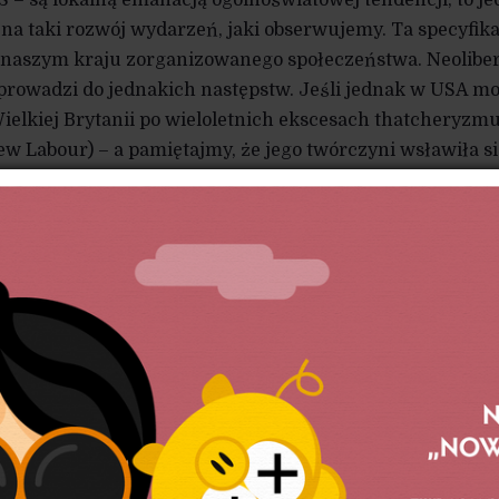
 – są lokalną emanacją ogólnoświatowej tendencji, to j
na taki rozwój wydarzeń, jaki obserwujemy. Ta specyfik
w naszym kraju zorganizowanego społeczeństwa. Neolibe
 prowadzi do jednakich następstw. Jeśli jednak w USA m
Wielkiej Brytanii po wieloletnich ekscesach thatcheryzm
w Labour) – a pamiętajmy, że jego twórczyni wsławiła si
rdzeniem, że „nie ma czegoś takiego, jak społeczeństwo
wnych inicjatyw obywatelskich, jeśli we Francji
acje przeciwko zamachom na dobro wspólne gromadzą
y ludzi, jeśli w Skandynawii niemal nikt nie traktuje serio 
i „deregulacji”, to widać jak na dłoni, że reakcje na tenż
A polska reakcja jest z nich najgłupsza.
. Jedna sprawa to tzw. charakter narodowy. Z górą sto la
ksander Świętochowski w lapidarnym stwierdzeniu, że Po
skania niepodległości rzuci się na komendę tłumnie, aby
 skarby nie chodziliby w tym samym celu regularnie przez