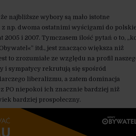
 że najbliższe wybory są mało istotne
z np. dwoma ostatnimi wyścigami do polski
at 2005 i 2007. Tymczasem ilość pytań o to, „k
Obywatel«” itd., jest znacząco większa niż
st to zrozumiałe ze względu na profil naszeg
cy i sympatycy rekrutują się spośród
rczego liberalizmu, a zatem dominacja
z PO niepokoi ich znacznie bardziej niż
iek bardziej prospołeczny.