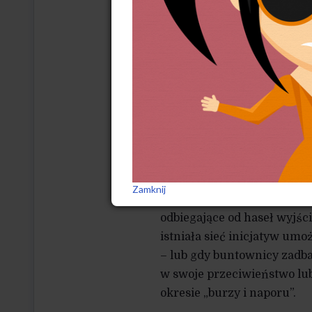
aby codziennie wypijać z n
się „pracy organicznej”, 
podszyta cynizmem, tchórz
że same wielkie zrywy, wiel
im – przed i po – wytężona
Przede wszystkim wynika to 
długofalowo funkcjonować 
publiczne. Na tym „przejec
były w swej większości ro
szlachetnych uczuć, ale po
Zamknij
przeróżne kanalie, którym 
odbiegające od haseł wyjśc
istniała sieć inicjatyw um
– lub gdy buntownicy zadbal
w swoje przeciwieństwo lu
okresie „burzy i naporu”.