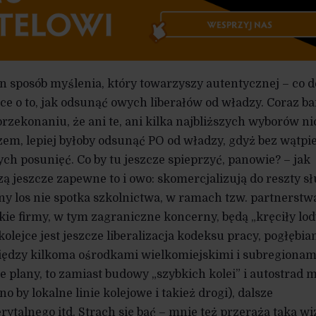
en sposób myślenia, który towarzyszy autentycznej – co d
e o to, jak odsunąć owych liberałów od władzy. Coraz ba
zekonaniu, że ani te, ani kilka najbliższych wyborów n
zem, lepiej byłoby odsunąć PO od władzy, gdyż bez wątpi
ch posunięć. Co by tu jeszcze spieprzyć, panowie? – jak
zą jeszcze zapewne to i owo: skomercjalizują do reszty s
bny los nie spotka szkolnictwa, w ramach tzw. partnerstw
ie firmy, w tym zagraniczne koncerny, będą „kręciły lod
olejce jest jeszcze liberalizacja kodeksu pracy, pogłębia
między kilkoma ośrodkami wielkomiejskimi i subregionam
e plany, to zamiast budowy „szybkich kolei” i autostrad 
by lokalne linie kolejowe i takież drogi), dalsze
talnego itd. Strach się bać – mnie też przeraża taka wiz