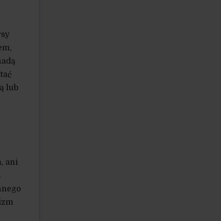
rsy
em,
nadą
tać
ą lub
j
, ani
s
nnego
lizm