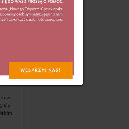
mania
ocno
szy
cie
 zrywy
ady
WESPRZYJ NAS!
y
untów
y się
rótkim