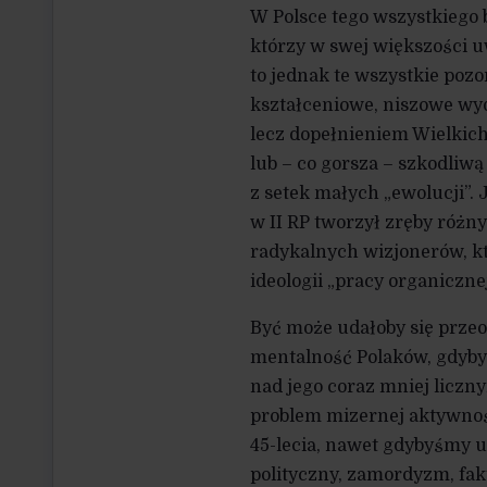
W Polsce tego wszystkiego 
którzy w swej większości u
to jednak te wszystkie pozo
kształceniowe, niszowe wyd
lecz dopełnieniem Wielkich
lub – co gorsza – szkodliwą
z setek małych „ewolucji”. 
w II RP tworzył zręby różn
radykalnych wizjonerów, któ
ideologii „pracy organicznej
Być może udałoby się prze
mentalność Polaków, gdyby 
nad jego coraz mniej liczny
problem mizernej aktywnoś
45-lecia, nawet gdybyśmy u
polityczny, zamordyzm, fa