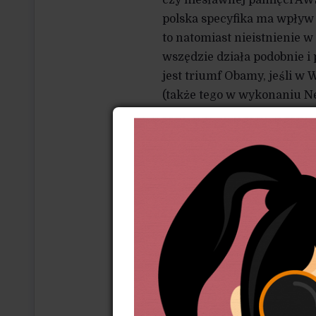
czy niesławnej pamięci AWS
polska specyfika ma wpływ 
to natomiast nieistnienie 
wszędzie działa podobnie i
jest triumf Obamy, jeśli w 
(także tego w wykonaniu Ne
wyjątkowo kretyńskim stwie
nadal istnieją tysiące akty
czy w Niemczech demonstr
nie setki, lecz setki tysięc
o konieczności prywatyzacji 
neoliberalizm są rozmaite. 
To nie jest żaden przypadek
temu trafnie opisał go Ale
są narodem, który dla odzy
wodę z Wisły, ale za żadne