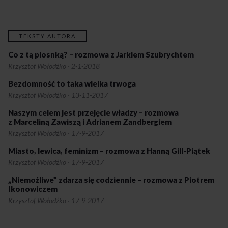
TEKSTY AUTORA
Co z tą piosnką? – rozmowa z Jarkiem Szubrychtem
Krzysztof Wołodźko
·
2-1-2018
Bezdomność to taka wielka trwoga
Krzysztof Wołodźko
·
13-11-2017
Naszym celem jest przejęcie władzy – rozmowa
z Marceliną Zawiszą i Adrianem Zandbergiem
Krzysztof Wołodźko
·
17-9-2017
Miasto, lewica, feminizm – rozmowa z Hanną Gill-Piątek
Krzysztof Wołodźko
·
17-9-2017
„Niemożliwe” zdarza się codziennie – rozmowa z Piotrem
Ikonowiczem
Krzysztof Wołodźko
·
17-9-2017