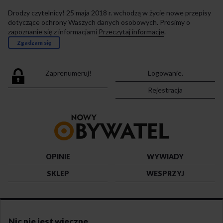
Drodzy czytelnicy! 25 maja 2018 r. wchodzą w życie nowe przepisy
dotyczące ochrony Waszych danych osobowych. Prosimy o
zapoznanie się z informacjami
Przeczytaj informacje
.
Zgadzam się
Zaprenumeruj!
Logowanie.
Rejestracja
Przejdź
do
strony
głównej
OPINIE
WYWIADY
SKLEP
WESPRZYJ
Nic nie jest wieczne