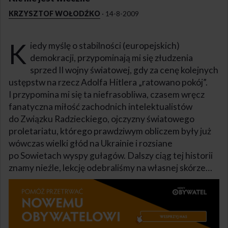
KRZYSZTOF WOŁODŹKO
·
14-8-2009
K
iedy myślę o stabilności (europejskich)
demokracji, przypominają mi się złudzenia
sprzed II wojny światowej, gdy za cenę kolejnych
ustępstw na rzecz Adolfa Hitlera „ratowano pokój”.
I przypomina mi się ta niefrasobliwa, czasem wręcz
fanatyczna miłość zachodnich intelektualistów
do Związku Radzieckiego, ojczyzny światowego
proletariatu, którego prawdziwym obliczem były już
wówczas wielki głód na Ukrainie i rozsiane
po Sowietach wyspy gułagów. Dalszy ciąg tej historii
znamy nieźle, lekcję odebraliśmy na własnej skórze…