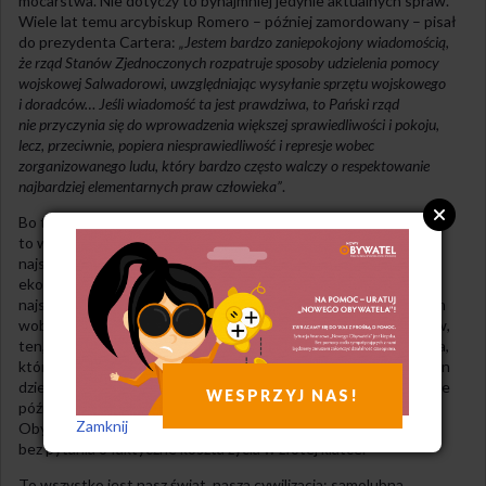
mocarstwa. Nie dotyczy to bynajmniej jedynie aktualnych spraw.
Wiele lat temu arcybiskup Romero – później zamordowany – pisał
do prezydenta Cartera:
„Jestem bardzo zaniepokojony wiadomością,
że rząd Stanów Zjednoczonych rozpatruje sposoby udzielenia pomocy
wojskowej Salwadorowi, uwzględniając wysyłanie sprzętu wojskowego
i doradców… Jeśli wiadomość ta jest prawdziwa, to Pański rząd
nie przyczynia się do wprowadzenia większej sprawiedliwości i pokoju,
lecz, przeciwnie, popiera niesprawiedliwość i represje wobec
zorganizowanego ludu, który bardzo często walczy o respektowanie
najbardziej elementarnych praw człowieka”
.
Bo też na końcu iluzji tego pięknego świata, który jeśli walczy,
to walczy o pokój i dobrobyt, zawsze jest człowiek, często
najsłabszy i najuboższy, bezsilny wobec możnych tego świata,
ekonomicznych i cywilizacyjnych struktur. Zarówno ten, co jest
najsłabszy w łonie kobiety, jak ten, co stoi z kijem lub kamieniem
wobec uzbrojonych po zęby „stróżów ładu” lub rewolucjonistów,
ten, co psychicznie nie wytrzymał wyścigu szczurów i ta kobieta,
która w „latających fabrykach” korporacji przez kilkanaście godzin
dziennie za grosze przyszywa sympatyczne loga korporacji, które
WESPRZYJ NAS!
później nosimy na sobie jako obywatele „lepszego świata”.
Zamknij
Obywatele syci na ogół, choć wciąż pragnący więcej i więcej,
bez pytania o faktyczne koszta życia w złotej klatce.
To wszystko jest nasz świat, nasza cywilizacja: samolubna,