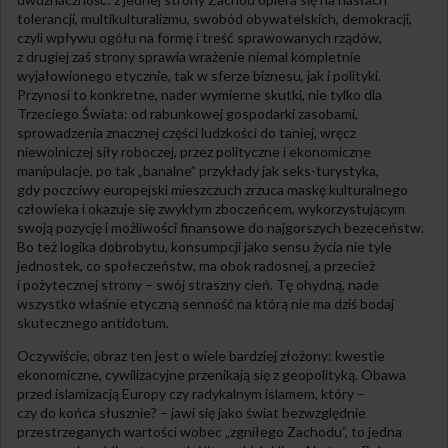
tolerancji, multikulturalizmu, swobód obywatelskich, demokracji,
czyli wpływu ogółu na formę i treść sprawowanych rządów,
z drugiej zaś strony sprawia wrażenie niemal kompletnie
wyjałowionego etycznie, tak w sferze biznesu, jak i polityki.
Przynosi to konkretne, nader wymierne skutki, nie tylko dla
Trzeciego Świata: od rabunkowej gospodarki zasobami,
sprowadzenia znacznej części ludzkości do taniej, wręcz
niewolniczej siły roboczej, przez polityczne i ekonomiczne
manipulacje, po tak „banalne” przykłady jak seks-turystyka,
gdy poczciwy europejski mieszczuch zrzuca maskę kulturalnego
człowieka i okazuje się zwykłym zboczeńcem, wykorzystującym
swoją pozycję i możliwości finansowe do najgorszych bezeceństw.
Bo też logika dobrobytu, konsumpcji jako sensu życia nie tyle
jednostek, co społeczeństw, ma obok radosnej, a przecież
i pożytecznej strony – swój straszny cień. Tę ohydną, nade
wszystko właśnie etyczną senność na którą nie ma dziś bodaj
skutecznego antidotum.
Oczywiście, obraz ten jest o wiele bardziej złożony: kwestie
ekonomiczne, cywilizacyjne przenikają się z geopolityką. Obawa
przed islamizacją Europy czy radykalnym islamem, który –
czy do końca słusznie? – jawi się jako świat bezwzględnie
przestrzeganych wartości wobec „zgniłego Zachodu”, to jedna