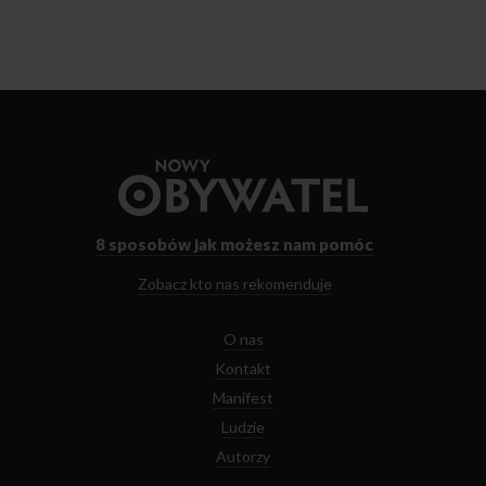
Przejdź
do
strony
głównej
8 sposobów
jak możesz nam pomóc
Zobacz kto nas rekomenduje
O nas
Kontakt
Manifest
Ludzie
Autorzy