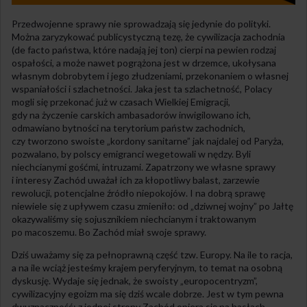
Przedwojenne sprawy nie sprowadzają się jedynie do polityki.
Można zaryzykować publicystyczną tezę, że cywilizacja zachodnia
(de facto państwa, które nadają jej ton) cierpi na pewien rodzaj
ospałości, a może nawet pogrążona jest w drzemce, ukołysana
własnym dobrobytem i jego złudzeniami, przekonaniem o własnej
wspaniałości i szlachetności. Jaka jest ta szlachetność, Polacy
mogli się przekonać już w czasach Wielkiej Emigracji,
gdy na życzenie carskich ambasadorów inwigilowano ich,
odmawiano bytności na terytorium państw zachodnich,
czy tworzono swoiste „kordony sanitarne” jak najdalej od Paryża,
pozwalano, by polscy emigranci wegetowali w nędzy. Byli
niechcianymi gośćmi, intruzami. Zapatrzony we własne sprawy
i interesy Zachód uważał ich za kłopotliwy balast, zarzewie
rewolucji, potencjalne źródło niepokojów. I na dobrą sprawę
niewiele się z upływem czasu zmieniło: od „dziwnej wojny” po Jałtę
okazywaliśmy się sojusznikiem niechcianym i traktowanym
po macoszemu. Bo Zachód miał swoje sprawy.
Dziś uważamy się za pełnoprawną część tzw. Europy. Na ile to racja,
a na ile wciąż jesteśmy krajem peryferyjnym, to temat na osobną
dyskusję. Wydaje się jednak, że swoisty „europocentryzm”,
cywilizacyjny egoizm ma się dziś wcale dobrze. Jest w tym pewna
dwuznaczność: z jednej strony Zachód opiera się na hasłach