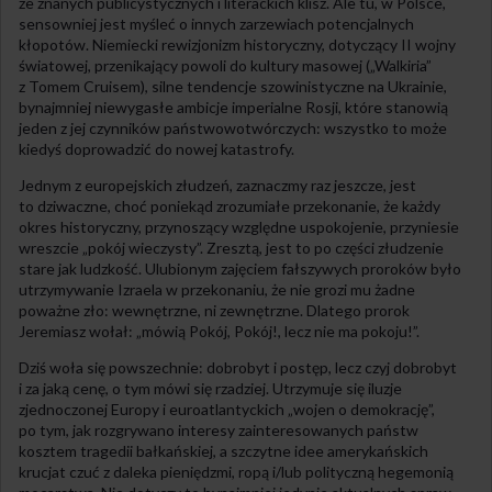
ze znanych publicystycznych i literackich klisz. Ale tu, w Polsce,
sensowniej jest myśleć o innych zarzewiach potencjalnych
kłopotów. Niemiecki rewizjonizm historyczny, dotyczący II wojny
światowej, przenikający powoli do kultury masowej („Walkiria”
z Tomem Cruisem), silne tendencje szowinistyczne na Ukrainie,
bynajmniej niewygasłe ambicje imperialne Rosji, które stanowią
jeden z jej czynników państwowotwórczych: wszystko to może
kiedyś doprowadzić do nowej katastrofy.
Jednym z europejskich złudzeń, zaznaczmy raz jeszcze, jest
to dziwaczne, choć poniekąd zrozumiałe przekonanie, że każdy
okres historyczny, przynoszący względne uspokojenie, przyniesie
wreszcie „pokój wieczysty”. Zresztą, jest to po części złudzenie
stare jak ludzkość. Ulubionym zajęciem fałszywych proroków było
utrzymywanie Izraela w przekonaniu, że nie grozi mu żadne
poważne zło: wewnętrzne, ni zewnętrzne. Dlatego prorok
Jeremiasz wołał: „mówią Pokój, Pokój!, lecz nie ma pokoju!”.
Dziś woła się powszechnie: dobrobyt i postęp, lecz czyj dobrobyt
i za jaką cenę, o tym mówi się rzadziej. Utrzymuje się iluzje
zjednoczonej Europy i euroatlantyckich „wojen o demokrację”,
po tym, jak rozgrywano interesy zainteresowanych państw
kosztem tragedii bałkańskiej, a szczytne idee amerykańskich
krucjat czuć z daleka pieniędzmi, ropą i/lub polityczną hegemonią