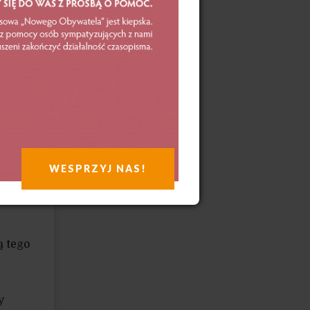
ki
tykę
, tym
a.
WESPRZYJ NAS!
 Banku
ą tego
y