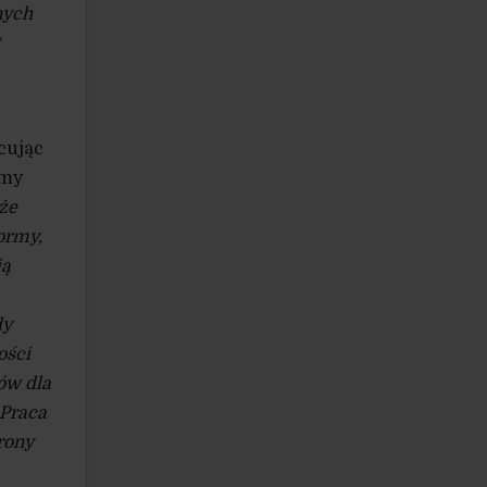
nych
cując
umy
oże
ormy,
ją
dy
ości
ów dla
 Praca
rony