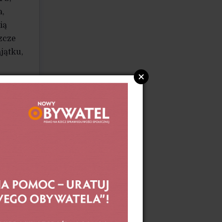
a,
ią
zcze
jątku,
awie.
rał
.
gając
i.
rię
piło
e