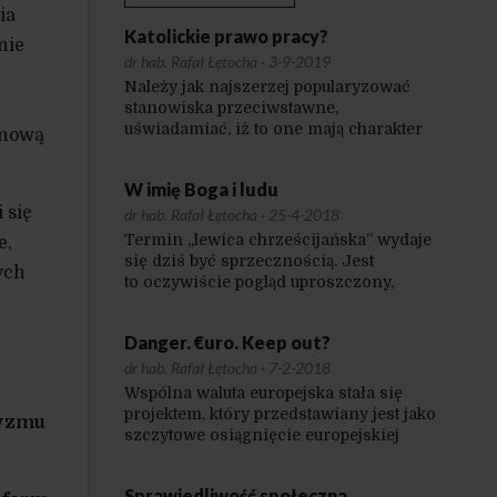
ia
Katolickie prawo pracy?
nie
dr hab. Rafał Łętocha
·
3-9-2019
Należy jak najszerzej popularyzować
stanowiska przeciwstawne,
uświadamiać, iż to one mają charakter
 nową
nowocześniejszy, dominujący dziś
w krajach cywilizowanych, te zaś
W imię Boga i ludu
powielane u nas są raczej reliktem
 się
dziewiętnastowiecznych,
dr hab. Rafał Łętocha
·
25-4-2018
paleoliberalnych poglądów.
Termin „lewica chrześcijańska” wydaje
e,
się dziś być sprzecznością. Jest
ych
to oczywiście pogląd uproszczony,
bowiem mamy do czynienia w naszym
kraju i w innych zakątkach świata
Danger. €uro. Keep out?
z osobami, ruchami, środowiskami,
które w ten sposób właśnie się
dr hab. Rafał Łętocha
·
7-2-2018
identyfikują. Jednak w powszechnej
Wspólna waluta europejska stała się
świadomości katolicyzm
projektem, który przedstawiany jest jako
ryzmu
czy chrześcijaństwo łączone
szczytowe osiągnięcie europejskiej
są z określonym zestawem wartości,
.
integracji. Jako instrument, za sprawą
postaw i przekonań, które wyrażane
którego procesy zjednoczeniowe
i bronione są przez inicjatywy
Sprawiedliwość społeczna