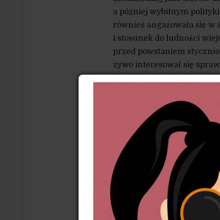
a później wybitnym polityki
również angażowała się w ż
i stosunek do ludności wiej
przed powstaniem stycznio
żywo interesował się spra
W latach 1883-1892 Władys
Tam wraz z bratem organiz
Centralizacji Związku Kółe
postulaty awansu cywilizac
W owym czasie wykazywał wy
Wojnarowski,
Już pod konie
sprzeczność między postęp
Władysław był bodajże pier
walki klasowej zastąpił kon
zresztą nie bez wpływu myś
oraz wyniesione z domu rod