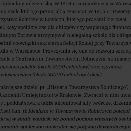
półdzielnię mleczarską. W 1904 r. zorganizował w Warsz
a czele którego przez jakiś czas stał. W 1905 r. utworzy
zystwo Rolnicze w Łowiczu, którego pracami kierował
ież kasy spółdzielcze dla chłopów czy wspierając finans
dzinnym Borowie utrzymywał nielegalną szkołę dla chłop
pełnił obowiązki sekretarza Sekcji Rolnej przy Towarzyst
dlu w Warszawie. Przyczyniła się ona do rozwoju szere
 czele z Centralnym Towarzystwem Rolniczym, skupiają
miaństwo polskie (około 2000 członków) oraz ogromną
włościaństwa (około 20000 członków kółek).
żniejsze dzieło, pt. „Historia Towarzystwa Rolniczego”,
 Akademii Umiejętności w Krakowie. Zwracał w nim uwa
 i poddaństwa, a także akcentował siły twórcze, drzemi
isał tam, iż
Idealizm w Towarzystwie Rolniczym polegał
zie są w stanie wznieść się ponad poziom własnych osob
sumienie społeczne może stać się potężną dźwignią czy