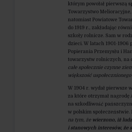
którym powołał pierwszą s
Towarzystwo Melioracyjne, n
natomiast Powiatowe Towar
do 1919 r., zakładając równ
szkoły rolnicze. Sam w ro
dzieci. W latach 1901-1906 
Popierania Przemysłu i Han
towarzystw rolniczych, na
całe społecznie czynne zie
większość uspołecznionego 
W 1904 r. wydał pierwsze wa
za które otrzymał nagrodę
na szkodliwość pańszczyzny
w polskim społeczeństwie. P
na tym, że
wierzono, iż lud
i stanowych interesów, że 