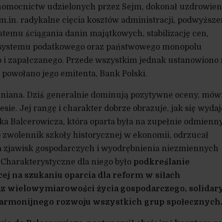
omocnictw udzielonych przez Sejm, dokonał uzdrowien
.in. radykalne cięcia kosztów administracji, podwyższe
temu ściągania danin majątkowych, stabilizację cen,
 systemu podatkowego oraz państwowego monopolu
o i zapałczanego. Przede wszystkim jednak ustanowiono
i powołano jego emitenta, Bank Polski.
niana. Dziś generalnie dominują pozytywne oceny, mówi
e. Jej rangę i charakter dobrze obrazuje, jak się wydaj
ka Balcerowicza, która oparta była na zupełnie odmienn
o zwolennik szkoły historycznej w ekonomii, odrzucał
 zjawisk gospodarczych i wyodrębnienia niezmiennych
harakterystyczne dla niego było
podkreślanie
ej na szukaniu oparcia dla reform w siłach
z wielowymiarowości życia gospodarczego, solida
harmonijnego rozwoju wszystkich grup społecznych