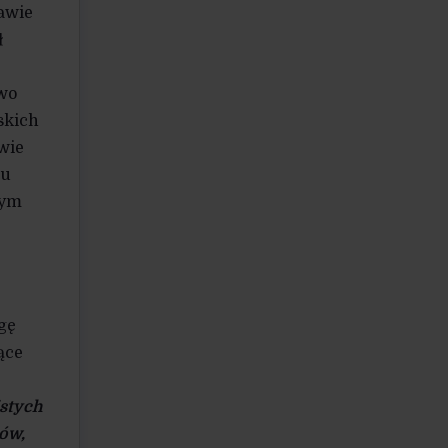
awie
ł
owo
skich
wie
gu
cym
gę
ące
istych
nów,