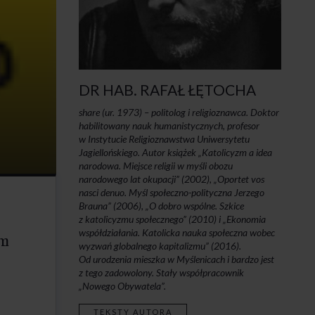
DR HAB. RAFAŁ ŁĘTOCHA
share (ur. 1973) – politolog i religioznawca. Doktor
habilitowany nauk humanistycznych, profesor
w Instytucie Religioznawstwa Uniwersytetu
Jagiellońskiego. Autor książek „Katolicyzm a idea
narodowa. Miejsce religii w myśli obozu
narodowego lat okupacji” (2002), „Oportet vos
nasci denuo. Myśl społeczno-polityczna Jerzego
Brauna” (2006), „O dobro wspólne. Szkice
z katolicyzmu społecznego” (2010) i „Ekonomia
współdziałania. Katolicka nauka społeczna wobec
im
wyzwań globalnego kapitalizmu” (2016).
Od urodzenia mieszka w Myślenicach i bardzo jest
z tego zadowolony. Stały współpracownik
„Nowego Obywatela”.
TEKSTY AUTORA