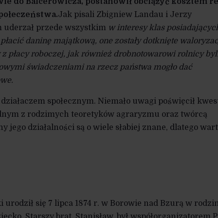
wie do Balcerowicza, postanowił obciążyć kosztem r
społeczeństwa.
Jak pisali Zbigniew Landau i Jerzy
m uderzał przede wszystkim
w interesy klas posiadającyc
płacić daninę majątkową, one zostały dotknięte waloryzac
z płacy roboczej, jak również drobnotowarowi rolnicy byl
 nowymi świadc
zeniami na rzecz państwa mogło dać
owe.
ż działaczem społecznym. Niemało uwagi poświęcił kwes
jednym z rodzimych teoretyków agraryzmu oraz twórcą
ny jego działalności są o wiele słabiej znane, dlatego war
urodził się 7 lipca 1874 r. w Borowie nad Bzurą w rodzi
ziecko. Starszy brat, Stanisław, był współorganizatorem P