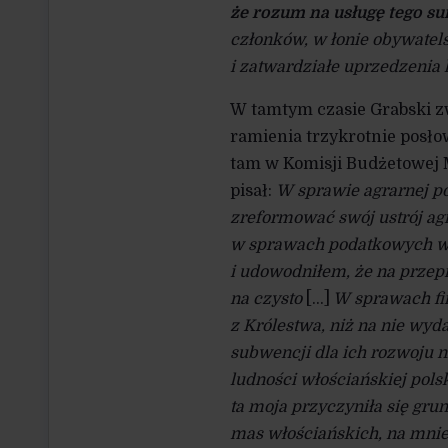
że rozum na usługę tego su
członków, w łonie obywatel
i zatwardziałe uprzedzenia 
W tamtym czasie Grabski z
ramienia trzykrotnie posło
tam w Komisji Budżetowej M
pisał:
W sprawie agrarnej po
zreformować swój ustrój agr
w sprawach podatkowych w
i udowodniłem, że na przep
na czysto
[…]
W sprawach fi
z Królestwa, niż na nie wyd
subwencji dla ich rozwoju n
ludności włościańskiej pols
ta moja przyczyniła się gru
mas włościańskich, na mnie 