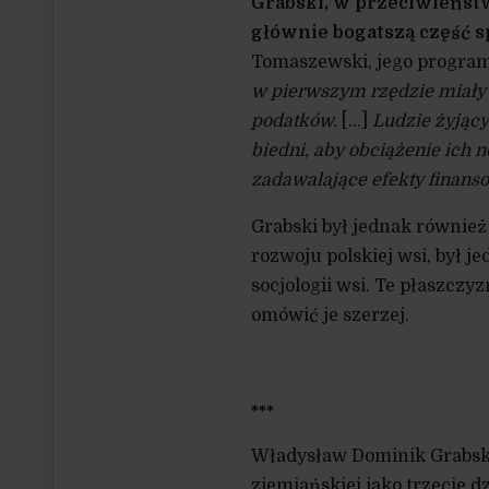
G
rabski, w przeciwieńst
głównie bogatszą część 
Tomaszewski, jego progra
w pierwszym rzędzie miały 
podatków.
[…]
Ludzie żyjący 
biedni, aby obciążenie ich
zadawalające efe
kty finans
Grabski był jednak równie
rozwoju polskiej wsi, był 
socjologii wsi. Te płaszczyz
omówić je szerzej.
***
Władysław Dominik Grabski 
ziemiańskiej jako trzecie d