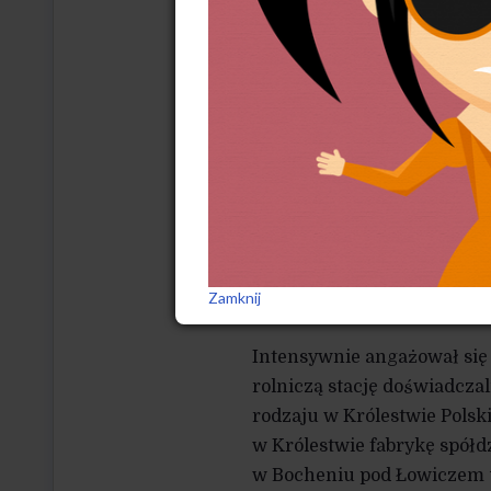
go do podjęcia wysiłku stw
Po zdaniu matury udał się n
w École des Sciences Polit
politycznej i historii. Rów
na Sorbonie. W 1895 r. wró
razem agronomiczne w Halle
Wrócił wówczas do Borowa,
Kontynuując dzieło ojca, p
oraz dokonał parcelacji zi
Zamknij
Włościańskiego.
Intensywnie angażował się 
rolniczą stację doświadcza
rodzaju w Królestwie Polsk
w Królestwie fabrykę spółdz
w Bocheniu pod Łowiczem u