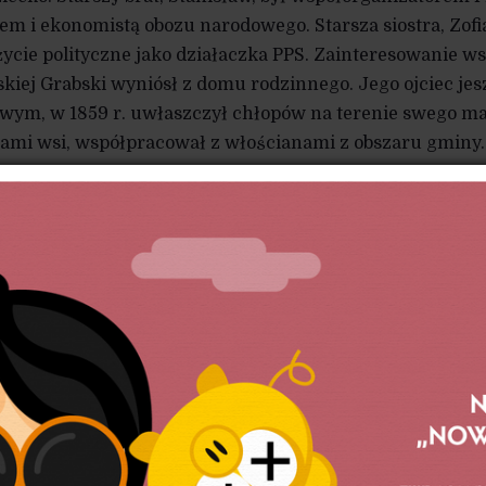
em i ekonomistą obozu narodowego. Starsza siostra, Zofi
ycie polityczne jako działaczka PPS. Zainteresowanie ws
skiej Grabski wyniósł z domu rodzinnego. Jego ojciec jes
wym, w 1859 r. uwłaszczył chłopów na terenie swego ma
wami wsi, współpracował z włościanami z obszaru gminy.
ław uczęszczał do V Gimnazjum Filologicznego w Warsz
ował kółka samokształceniowe i wszedł w skład tajnej
k Gimnazjalnych Królestwa Polskiego. Jej program zawie
yjnego ludu i walki w obronie interesów najbiedniejszych
raźne sympatie socjalistyczne, jednak jak pisał Józef
c swego pobytu w szkole zraził się do socjalizmu, dostrze
owaniem socjalistów a wyznawanymi przez nich poglądam
wszym z grona swego rodzeństwa, który socjalistyczną teo
cepcjami solidaryzmu społecznego i narodowego, co nastą
li Abramowskiego. Wrodzone predyspozycje intelektualn
zinnego umiłowanie prawdy i sprawiedliwości skłoniły