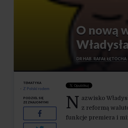
O nową w
Władysła
DR HAB. RAFAŁ ŁĘTOCHA
TEMATYKA
Z Polski rodem
N
azwisko Władysł
PODZIEL SIĘ
ZE ZNAJOMYMI
z reformą waluto
Facebook
funkcje premiera i mi