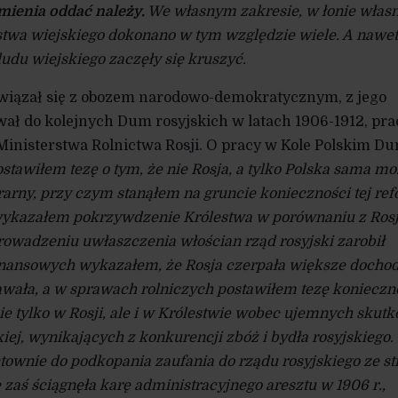
mienia oddać należy.
We własnym zakresie, w łonie włas
stwa wiejskiego dokonano w tym względzie wiele. A nawet
ludu wiejskiego zaczęły się kruszyć.
wiązał się z obozem narodowo-demokratycznym, z jego
wał do kolejnych Dum rosyjskich w latach 1906-1912, pra
inisterstwa Rolnictwa Rosji. O pracy w Kole Polskim D
stawiłem tezę o tym, że nie Rosja, a tylko Polska sama m
arny, przy czym stanąłem na gruncie konieczności tej ref
ykazałem pokrzywdzenie Królestwa w porównaniu z Ros
rowadzeniu uwłaszczenia włościan rząd rosyjski zarobił
nansowych wykazałem, że Rosja czerpała większe docho
awała, a w sprawach rolniczych postawiłem tezę konieczn
ie tylko w Rosji, ale i w Królestwie wobec ujemnych skutk
kiej, wynikających z konkurencji zbóż i bydła rosyjskiego.
ntownie do podkopania zaufania do rządu rosyjskiego ze st
zaś ściągnęła karę administracyjnego aresztu w 1906 r.,