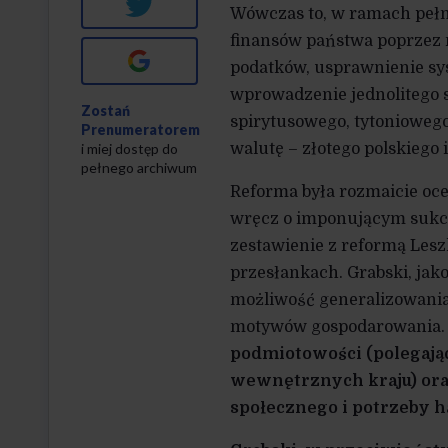
Twitter
Wówczas to, w ramach pełn
finansów państwa poprzez m
Google+
podatków, usprawnienie sys
wprowadzenie jednolitego
Zostań
spirytusowego, tytonioweg
Prenumeratorem
i miej dostęp do
walutę – złotego polskiego 
pełnego archiwum
Reforma była rozmaicie oce
wręcz o imponującym sukcesi
zestawienie z reformą Lesz
przesłankach. Grabski, jak
możliwość generalizowania
motywów gospodarowania. C
podmiotowości (polegając
wewnętrznych kraju) ora
społecznego i potrzeby 