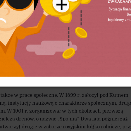
orzenia własnego światopoglądu
.
a studia do Paryża, tam w latach 1892-1894 pobierał nau
iques, skupiając uwagę na finansach, prawie, ekonomii
nocześnie w latach 1893-1895 studiował historię i archiwis
cił do kraju, wkrótce jednak ponownie wyjechał na studia
, jednak po roku przerwał je w związku ze śmiercią ojc
 aby zająć się prowadzeniem rodzinnego majątku.
rzekształcił folwark w nowoczesne gospodarstwo rolne
emi, umożliwiając rolnikom jej wykup za pośrednictwem
także w prace społeczne. W 1899 r. założył pod Kutnem
lną, instytucję naukową o charakterze społecznym, drug
im. W 1901 r. zorganizował w tych okolicach pierwszą
ielczą drenów, o nazwie „Spójnia”. Dwa lata później zaś
tworzył drugie w zaborze rosyjskim kółko rolnicze, prz