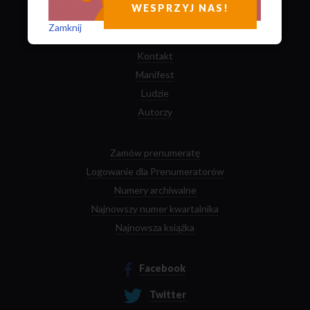
Zobacz kto nas rekomenduje
WESPRZYJ NAS!
Zamknij
O nas
Kontakt
Manifest
Ludzie
Autorzy
Zamów prenumeratę
Logowanie dla Prenumeratorów
Numery archiwalne
Najnowszy numer kwartalnika
Najnowsza książka
Facebook
Twitter