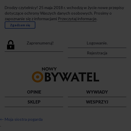
Drodzy czytelnicy! 25 maja 2018 r. wchodzą w życie nowe przepisy
dotyczące ochrony Waszych danych osobowych. Prosimy o
zapoznanie się z informacjami
Przeczytaj informacje
.
Zgadzam się
Zaprenumeruj!
Logowanie.
Rejestracja
Przejdź
do
strony
głównej
OPINIE
WYWIADY
SKLEP
WESPRZYJ
←
Moja siostra pogarda
`