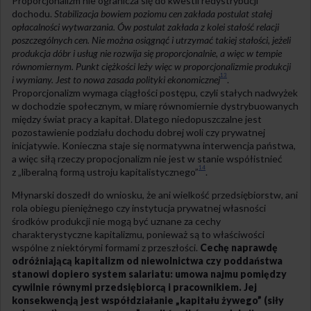
Proporcjonalizm nie ogranicza się do kwestii redystrybucji
dochodu.
Stabilizacja bowiem poziomu cen
zakłada postulat stałej
opłacalności wytwarzania. Ów postulat zakłada z kolei stałość relacji
poszczególnych cen. Nie można osiągnąć i utrzymać takiej stałości, jeżeli
produkcja dóbr i usług nie rozwija się proporcjonalnie, a więc w tempie
równomiernym. Punkt ciężkości leży więc w proporcjonalizmie produkcji
13
i wymiany. Jest to nowa zasada polityki ekonomicznej
.
Proporcjonalizm wymaga ciągłości postępu, czyli stałych nadwyżek
w dochodzie społecznym, w miarę równomiernie dystrybuowanych
między świat pracy a kapitał. Dlatego niedopuszczalne jest
pozostawienie podziału dochodu dobrej woli czy prywatnej
inicjatywie. Konieczna staje się normatywna interwencja państwa,
a więc siłą rzeczy propocjonalizm nie jest w stanie współistnieć
14
z „liberalną formą ustroju kapitalistycznego”
.
Młynarski doszedł do wniosku, że ani wielkość przedsiębiorstw, ani
rola obiegu pieniężnego czy instytucja prywatnej własności
środków produkcji nie mogą być uznane za cechy
charakterystyczne kapitalizmu, ponieważ są to właściwości
wspólne z niektórymi formami z przeszłości.
Cechę naprawdę
odróżniającą kapitalizm od niewolnictwa czy poddaństwa
stanowi dopiero system salariatu: umowa najmu pomiędzy
cywilnie równymi przedsiębiorcą i pracownikiem. Jej
konsekwencją jest współdziałanie „kapitału żywego” (siły