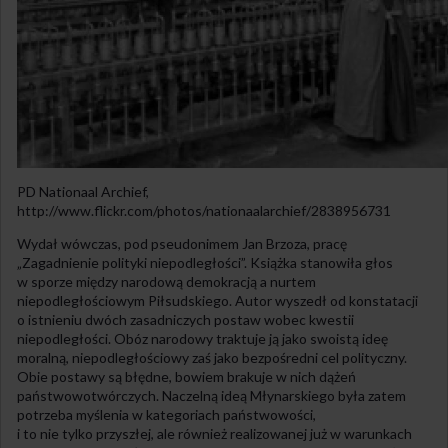
PD Nationaal Archief,
http://www.flickr.com/photos/nationaalarchief/2838956731
Wydał wówczas, pod pseudonimem Jan Brzoza, pracę
„Zagadnienie polityki niepodległości”. Książka stanowiła głos
w sporze między narodową demokracją a nurtem
niepodległościowym Piłsudskiego. Autor wyszedł od konstatacji
o istnieniu dwóch zasadniczych postaw wobec kwestii
niepodległości. Obóz narodowy traktuje ją jako swoistą ideę
moralną, niepodległościowy zaś jako bezpośredni cel polityczny.
Obie postawy są błędne, bowiem brakuje w nich dążeń
państwowotwórczych. Naczelną ideą Młynarskiego była zatem
potrzeba myślenia w kategoriach państwowości,
i to nie tylko przyszłej, ale również realizowanej już w warunkach