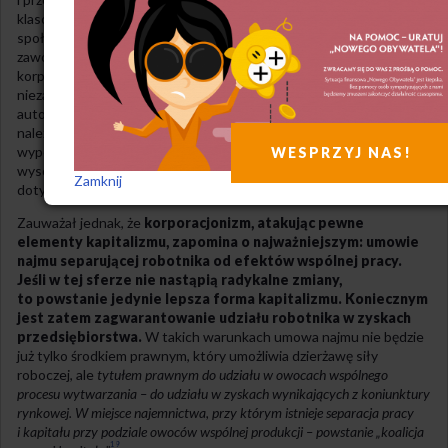
klasowych. Korporacje miałyby konsolidować odrębne grupy
społeczne, Młynarski przewidywał istnienie odrębnych związków
zawodowych dla pracobiorców oraz dla pracodawców, a obok tego
korporacji skupiających wszystkich przedstawicieli danej branży,
niezależnie od ich pozycji na rynku pracy. Korporacja posiadałaby
autonomię ustawodawczą i być może nawet sądową. Do jej zadań
należałoby ustalanie regulaminu fabrycznego, czasu pracy,
wypełnianie zadań sądów pracy, planowanie rozmiarów produkcji,
WESPRZYJ NAS!
wysokości cen, przygotowywanie projektów ustawodawstwa
Zamknij
dotyczącego ogólnej polityki gospodarczej, celnej i podatkowej itp.
Zauważał jednak, że
korporacjonizm, atakując pewne
elementy kapitalizmu, zapomina o najważniejszym: umowie
najmu separującej robotnika od efektów wspólnej pracy.
Jeśli w tej sferze nie nastąpią radykalne zmiany,
to powstanie jedynie lepsza forma kapitalizmu. Koniecznym
jest zatem zagwarantowanie udziału robotnika w zyskach
przedsiębiorstwa.
W takich warunkach umowa najmu nie będzie
już tylko środkiem prawnym, który umożliwia dzierżawę siły
roboczej, ale
tytułem prawnym do udziału w owocach wspólnego
procesu wytwarzania – do udziału w zyskach wynikających z koniunktury
rynkowej. W miejsce najemnictwa, przy którym istnieje separacja pracy
i kapitału przy podziale owoców wspólnej produkcji – powstanie „koalicja
19