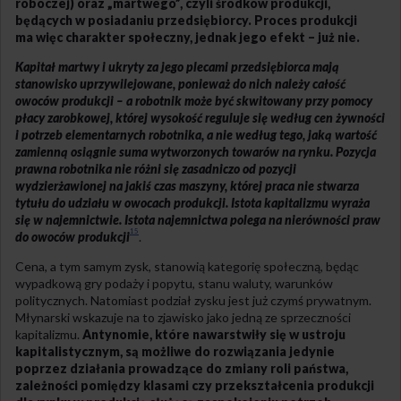
roboczej) oraz „martwego”, czyli środków produkcji,
będących w posiadaniu przedsiębiorcy. Proces produkcji
ma więc charakter społeczny, jednak jego efekt – już nie.
Kapitał martwy i ukryty za jego plecami przedsiębiorca mają
stanowisko uprzywilejowane, ponieważ do nich należy całość
owoców produkcji – a robotnik może być skwitowany przy pomocy
płacy zarobkowej, której wysokość reguluje się według cen żywności
i potrzeb elementarnych robotnika, a nie według tego, jaką wartość
zamienną osiągnie suma wytworzonych towarów na rynku. Pozycja
prawna robotnika nie różni się zasadniczo od pozycji
wydzierżawionej na jakiś czas maszyny, której praca nie stwarza
tytułu do udziału w owocach produkcji. Istota kapitalizmu wyraża
się w najemnictwie. Istota najemnictwa polega na nierówności praw
15
do owoców produkcji
.
Cena, a tym samym zysk, stanowią kategorię społeczną, będąc
wypadkową gry podaży i popytu, stanu waluty, warunków
politycznych. Natomiast podział zysku jest już czymś prywatnym.
Młynarski wskazuje na to zjawisko jako jedną ze sprzeczności
kapitalizmu.
Antynomie, które nawarstwiły się w ustroju
kapitalistycznym, są możliwe do rozwiązania jedynie
poprzez działania prowadzące do zmiany roli państwa,
zależności pomiędzy klasami czy przekształcenia produkcji