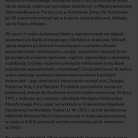
Komitetu Finansowego, Młynarski wraz z resztą członków podał
się do dymisji, rozpoczął natomiast działalność w Międzynarodowej
Izbie Handlowej w Paryżu oraz w Komitecie Złota LN. Pod koniec
lat 30. ponownie włączył się w krajowe życie polityczne, zbliżając
się do Frontu Morges.
W czasie II wojny światowej Niemcy zaproponowali mu objęcie
prezydentury Banku Emisyjnego z siedzibą w Krakowie. Wyraził
zgodę dopiero po licznych konsultacjach z polskimi sferami
gospodarczymi i społecznymi, uznając, że pomimo okupacji życie
gospodarcze powinno zachować ciągłość zapewniającą minimalną
stabilizację. Od jego nazwiska pieniądze emitowane przez Bank
popularnie nazywane były „młynarkami”. Urząd piastował do końca
wojny, lawirując pomiędzy niemieckimi naciskami a polskimi
interesami – jego działalność pozytywnie oceniał m.in. Delegat
Rządu na Kraj, Cyryl Ratajski. Po wojnie postawiono mu zarzut
kolaboracji, jednak dochodzenie zostało szybko umorzone. W lipcu
1945 r. wybrano go czynnym członkiem Wydziału Historyczno-
Filozoficznego PAU, objął też wykłady w Krakowskiej Akademii
Handlowej i na Wydziale Prawa UJ. W 1951 r. został dyrektorem
biblioteki Wyższej Szkoły Ekonomicznej w Krakowie (powołanej
w miejsce KAH) i pozostał na tym stanowisku aż do emerytury
w 1961 r.
Po wojnie nadal pisał. Obok problematyki ekonomicznej, w coraz