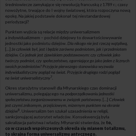
średniowiecze zamykające się rewolucją francuską z 1789 r.; czasy
nowożytne, trwające do I wojny światowej, która rozpoczyna nową
epokę. Na jakiej podstawie dokonał tej niestandardowej
periodyzacji?
Punktem wyjścia są relacje między uniwersalizmem
a indywidualizmem – pochód dziejowy to dowartościowywanie
jednostki jako podmiotu dziejów.
Dla nikogo
nie jest rzeczą wątpliwą,
[…]
że człowiek był, jest i będzie zarówno podmiotem, jak i przedmiotem
dziejów. Co jednak jest zjawiskiem podstawowym: czy człowiek jako
twórczy podmiot, czy społeczeństwo, ogarniające go jako jeden z licznych
swoich przedmiotów? Przyjęcie pierwszego stanowiska wyzwala
indywidualistyczny pogląd na świat. Przyjęcie drugiego rodzi pogląd
7
na świat uniwersalistyczny
.
Okres starożytny stanowił dla Młynarskiego czas dominacji
uniwersalizmu, polegającego na
podporządkowaniu jednostki
społeczeństwu zorganizowanemu w związek państwowy.
[…]
Człowiek
jest czymś znikomym, przejściowym, mizernym punktem na ekranie
8
dziejów
. Uniwersalizm ten szukał uzasadnienia w religii,
sankcjonującej autorytet władców. Konsekwencją była
sakralizacja państwa i władzy. Młynarski stwierdza, że
to,
co w czasach współczesnych określa się mianem totalizmu,
to skrajna forma uniwersalizmu antycznego.