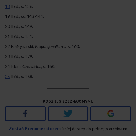
18
Ibid., s. 136.
19 Ibid., ss. 143-144.
20 Ibid., s. 149.
21 Ibid., s. 151.
22 F. Młynarski,
Proporcjonalizm…
, s. 160.
23 Ibid., s. 179.
24 Idem,
Człowiek…
, s. 160.
25
Ibid., s. 168.
PODZIEL SIĘ ZE ZNAJOMYMI
Facebook
Twitter
Google+
Zostań Prenumeratorem
i miej dostęp do pełnego archiwum