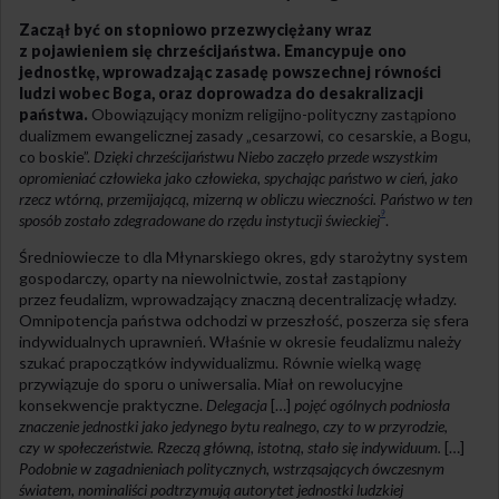
Zaczął być on stopniowo przezwyciężany wraz
z pojawieniem się chrześcijaństwa. Emancypuje ono
jednostkę, wprowadzając zasadę powszechnej równości
ludzi wobec Boga, oraz doprowadza do desakralizacji
państwa.
Obowiązujący monizm religijno-polityczny zastąpiono
dualizmem ewangelicznej zasady „cesarzowi, co cesarskie, a Bogu,
co boskie”.
Dzięki chrześcijaństwu
Niebo zaczęło przede wszystkim
opromieniać człowieka jako człowieka, spychając państwo w cień, jako
rzecz wtórną, przemijającą, mizerną w obliczu wieczności. Państwo w ten
9
sposób zostało zdegradowane do rzędu instytucji świeckiej
.
Średniowiecze to dla Młynarskiego okres, gdy starożytny system
gospodarczy, oparty na niewolnictwie, został zastąpiony
przez feudalizm, wprowadzający znaczną decentralizację władzy.
Omnipotencja państwa odchodzi w przeszłość, poszerza się sfera
indywidualnych uprawnień. Właśnie w okresie feudalizmu należy
szukać prapoczątków indywidualizmu. Równie wielką wagę
przywiązuje do sporu o uniwersalia. Miał on rewolucyjne
konsekwencje praktyczne.
Delegacja
[…]
pojęć ogólnych podniosła
znaczenie jednostki jako jedynego bytu realnego, czy to w przyrodzie,
czy w społeczeństwie. Rzeczą główną, istotną, stało się indywiduum.
[…]
Podobnie w zagadnieniach politycznych, wstrząsających ówczesnym
światem, nominaliści podtrzymują autorytet jednostki ludzkiej