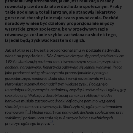
problemu współczesności, jakim jest realizacja zasady
równości praw do udziału w dochodzie społecznym. Próby
takie podejmują totalitaryzmy, ale stanowią lekarstwo
gorsze od choroby i nie mają szans powodzenia. Dochód
narodowy winien być dzielony proporcjonalnie między
wszystkie grupy społeczne, bo w przeciwnym razie
równowaga zostanie szybko zachwiana na skutek tego,
iż jedni będą zyskiwać kosztem drugich.
Jak istotna jest kwestia proporcjonalizmu w podziale nadwyżki,
widać na przykładzie USA:
Ameryka cieszyła się przed październikiem
1929 r. stabilizacją poziomu cen i równoczesnym szybkim przyrostem
dochodu narodowego. Repartycja odbywała się jednak wadliwie. Praca
jako producent usług nie korzystała proporcjonalnie z postępu
gospodarczego, ponieważ skala płac i pensji pozostawała w tyle.
Natomiast przemysł gromadził tym większe zyski. Pociągnęło
to nadpłynność przemysłu, nadmierną zwyżkę kursów akcyz i ogólną grę
spekulacyjną. Walcząc z destabilizacją cen akcji i obligacji władze
bankowe musiały zastosować środki deflacyjne pomimo względnej
stałości poziomu cen towarowych. Skończyło się ogólnym załamaniem
równowagi.
[…]
błędna repartycja nadwyżek dochodu społecznego przy
stabilizacji poziomu
cen stała się w Ameryce jedną z ważniejszych
12
przyczyn ogólnego kryzysu
.