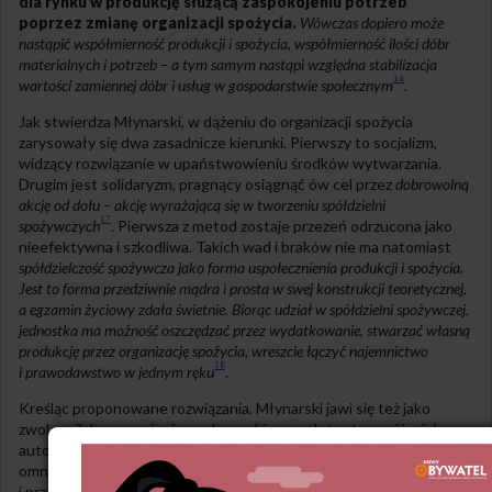
dla rynku w produkcję służącą zaspokojeniu potrzeb
poprzez zmianę organizacji spożycia.
Wówczas dopiero może
nastąpić współmierność produkcji i spożycia, współmierność ilości dóbr
materialnych i potrzeb – a tym samym nastąpi względna stabilizacja
16
wartości zamiennej dóbr i usług w gospodarstwie społecznym
.
Jak stwierdza Młynarski, w dążeniu do organizacji spożycia
zarysowały się dwa zasadnicze kierunki. Pierwszy to socjalizm,
widzący rozwiązanie w upaństwowieniu środków wytwarzania.
Drugim jest solidaryzm, pragnący osiągnąć ów cel przez
dobrowolną
akcję od dołu – akcję wyrażającą się w tworzeniu spółdzielni
17
spożywczych
. Pierwsza z metod zostaje przezeń odrzucona jako
nieefektywna i szkodliwa. Takich wad i braków nie ma natomiast
spółdzielczość spożywcza jako forma uspołecznienia produkcji i spożycia.
Jest to forma przedziwnie mądra i prosta w swej konstrukcji teoretycznej,
a egzamin życiowy zdała świetnie. Biorąc udział w spółdzielni spożywczej,
jednostka ma możność oszczędzać przez wydatkowanie, stwarzać własną
produkcję przez organizację spożycia, wreszcie łączyć najemnictwo
18
i prawodawstwo w jednym ręku
.
Kreśląc proponowane rozwiązania, Młynarski jawi się też jako
zwolennik korporacjonizmu. Jego główną zaletę stanowić miały
autonomia, rozwijanie twórczej inicjatywy człowieka, odrzucenie
omnipotencji państwa, współodpowiedzialność robotnika
i przedsiębiorcy za losy produkcji, stępienie antagonizmów