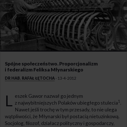
Spójne społeczeństwo. Proporcjonalizm
i federalizm Feliksa Młynarskiego
DR HAB. RAFAŁ ŁĘTOCHA
·
13-4-2012
L
eszek Gawor nazwał go jednym
1
z najwybitniejszych Polaków ubiegłego stulecia
.
Nawet jeśli trochę w tym przesady, to nie ulega
wątpliwości, że Młynarski był postacią nietuzinkową.
Socjolog, filozof, działacz polityczny i gospodarczy,