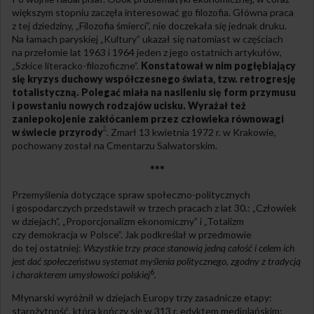
większym stopniu zaczęła interesować go filozofia. Główna praca
z tej dziedziny, „Filozofia śmierci”, nie doczekała się jednak druku.
Na łamach paryskiej „Kultury” ukazał się natomiast w częściach
na przełomie lat 1963 i 1964 jeden z jego ostatnich artykułów,
„Szkice literacko-filozoficzne”.
K
onstatował w nim pogłębiający
się kryzys duchowy współczesnego świata, tzw. retrogresję
totalistyczną. Polegać miała na nasileniu się form przymusu
i powstaniu nowych rodzajów ucisku. Wyrażał też
zaniepokojenie zakłócaniem przez człowieka równowagi
5
w świecie przyrody
. Zmarł 13 kwietnia 1972 r. w Krakowie,
pochowany został na Cmentarzu Salwatorskim.
***
Przemyślenia dotyczące spraw społeczno-politycznych
i gospodarczych przedstawił w trzech pracach z lat 30.: „Człowiek
w dziejach”, „Proporcjonalizm ekonomiczny” i „Totalizm
czy demokracja w Polsce”. Jak podkreślał w przedmowie
do tej ostatniej:
Wszystkie trzy prace stanowią jedną całość i celem ich
jest dać społeczeństwu systemat myślenia politycznego, zgodny z tradycją
6
i charakterem umysłowości polskiej
.
Młynarski wyróżnił w dziejach Europy trzy zasadnicze etapy:
starożytność, która kończy się w 313 r. edyktem mediolańskim;