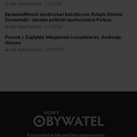
dr hab. Rafał Łętocha
·
7-2-2018
Sprawiedliwość społeczna i katolicyzm. Ksiądz Antoni
Szymański – pionier polityki społecznej w Polsce
dr hab. Rafał Łętocha
·
2-1-2018
Prorok z Zagłębia. Mesjanizm i socjalizm ks. Andrzeja
Huszny
dr hab. Rafał Łętocha
·
17-9-2017
Przejdź
do
strony
głównej
8 sposobów
jak możesz nam pomóc