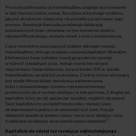
Proces kształtowania się indywidualizmu znajduje ukoronowanie
w idei równości wobec prawa. Recydywa antycznego totalizmu,
jaką był absolutyzm oświecony, nie potrafiła już zatrzymać tego
procesu. Rewolucja francuska proklamuje deklarację
podstawowych praw człowieka i w tym momencie dopiero,
zdaniem Młynarskiego, możemy mówić o końcu średniowiecza.
Czasy nowożytne pozostają pod znakiem dalszego rozwoju
indywidualizmu, którego przejawy stanowią kapitalizm i liberalizm.
Efektem jest bezprzykładny rozwój gospodarczy i postęp
w różnych dziedzinach życia. Jednak rozwój ten nie jest
nieprzerwany i bezproblemowy. Już pod koniec XIX w. zasada
indywidualizmu zaczęła być podważana. Z jednej strony winowajcą
jest wedle Młynarskiego demokracja parlamentarna,
która z obywatelskiego systemu reprezentatywnego
przeistoczyła się w system działający w imię państwa. Z drugiej zaś
kapitalizm, który zaczął zaprzeczać zasadom, na jakich się opierał.
Świat kapitalistyczny wychodził teoretycznie z równości szans,
ale doprowadzał w praktyce do nierówności tych szans. Pozycja
silniejszych stawała się bowiem z natury rzeczy coraz silniejsza i coraz
11
trudniej było wydobywać się na wierzch nowym elementom
.
Kapitalizm nie zdołał też rozwiązać najistotniejszego