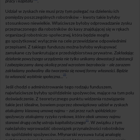
pracy i kapitału”
.
Udział w zyskach nie musi przy tym polegać na dzieleniu ich
pomiędzy poszczególnych robotników – kwoty takie byłyby
stosunkowo niewielkie. Właściwsze byłoby odprowadzanie zysku
przeznaczonego dla robotników do kasy znajdującej się w rękach
organizacji robotniczo-społecznej, która będzie mogła
go spożytkować wyłącznie na cele przewidziane odpowiednimi
przepisami. Z takiego funduszu można byłoby wykupywać
zamykane czy bankrutujące przedsiębiorstwa prywatne.
Zakładając
działanie powyższego urządzenia nie tylko unikamy dewastacji substancji
i zabezpieczamy daną okolicę przed wzrostem bezrobocia – ale zarazem
zakładamy podwaliny dla tworzenia się nowej formy własności. Będzie
20
to własność wybitnie społeczna…
.
Jeśli chodzi o administrowanie tego rodzaju funduszem,
najwłaściwsze byłyby spółdzielnie spożywców, mające na tym polu
doświadczenie. Z teoretycznego punktu widzenia rozwiązanie
takie jest idealne, bowiem poprzez
obowiązkowy udział w zyskach
atakujemy klasową umowę najmu – zaś przez ruch spółdzielczo-
spożywczy atakujemy ryzyko rynkowe, które obok umowy najmu
21
stanowi drugą cechę ustroju kapitalistycznego
. W związku z tym
należałoby wprowadzić obowiązek przynależności robotników
do spółdzielni spożywców. Młynarski wysuwa tutaj analogię