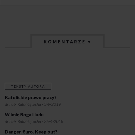
KOMENTARZE ▾
TEKSTY AUTORA
Katolickie prawo pracy?
dr hab. Rafał Łętocha
·
3-9-2019
W imię Boga i ludu
dr hab. Rafał Łętocha
·
25-4-2018
Danger. €uro. Keep out?