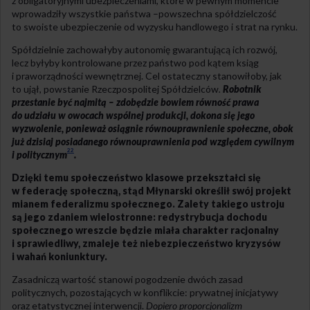
z obligatoryjnymi ubezpieczeniami, które w pewnym momencie
wprowadziły wszystkie państwa –powszechna spółdzielczość
to swoiste ubezpieczenie od wyzysku handlowego i strat na rynku.
Spółdzielnie zachowałyby autonomię gwarantującą ich rozwój,
lecz byłyby kontrolowane przez państwo pod kątem ksiąg
i praworządności wewnętrznej. Cel ostateczny stanowiłoby, jak
to ujął, powstanie Rzeczpospolitej Spółdzielców
.
Robotnik
przestanie być najmitą – zdobędzie bowiem równość prawa
do udziału w owocach wspólnej produkcji, dokona się jego
wyzwolenie, ponieważ osiągnie równouprawnienie społeczne, obok
już dzisiaj posiadanego równouprawnienia pod względem cywilnym
22
i politycznym
.
Dzięki temu społeczeństwo klasowe przekształci się
w federację społeczną, stąd Młynarski określił swój projekt
mianem federalizmu społecznego. Zalety takiego ustroju
są jego zdaniem wielostronne: redystrybucja dochodu
społecznego wreszcie będzie miała charakter racjonalny
i sprawiedliwy, zmaleje też niebezpieczeństwo kryzysów
i wahań koniunktury.
Zasadniczą wartość stanowi pogodzenie dwóch zasad
politycznych, pozostających w konflikcie: prywatnej inicjatywy
oraz etatystycznej interwencji.
Dopiero proporcjonalizm