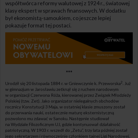
współtwórca reformy walutowej z 1924 r., światowej
klasy ekspert w sprawach finansowych. W dodatku
był ekonomistą-samoukiem, co jeszcze lepiej
pokazuje format tej postaci.
***
2
Urodził się 20 listopada 1884 r. w Gniewczynie k. Przeworska
. Już
w gimnazjum w Jarosławiu zetknął się z ruchem narodowym
w organizacji Czerwona Róża, kierowanej przez Związek Młodzieży
Polskiej (tzw. Zet). Jako organizator nielegalnych obchodów
rocznicy Konstytucji 3 Maja, w ostatniej klasie zmuszony został
do przerwania nauki, ostatecznie maturę eksternistyczną
pozwolono mu zdawać w Sanoku. Następnie studiował
na Wydziale Filozoficznym UJ, gdzie kontynuował działalność
patriotyczną. W 1903 r. wszedł do „Zetu”, trzy lata później został
jego sekretarzem i równocześnie członkiem tajnej Ligi Narodowej.