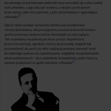
narodowego przed interesem jednostki musi wywodzić się z aktu wolnej
woli człowieka, z jego decyzji i wyboru, a nie jest czymś danym
przez naturę, jako rzecz gotowa, z góry przychodząca i ogarniająca
24
człowieka
.
Ujęcie takie wydaje się bardzo bliskie personalizmowi
chrześcijańskiemu, eksponującemu prymat jednostki wobec
społeczeństwa i jednocześnie obowiązki na niej ciążące.
Tak rozumiany nacjokratyzm musi zostać dopełniony
przez homokrację, zgodnie z którą
nie przywilej, majątek lub
przynależność do partii czy elity rządzącej powinny stanowić tytuł
do większego wpływu na organizowanie, względnie reorganizowanie
spraw państwowych – lecz uzdolnienie, kompetencja, polot twórczy,
25
męstwo przekonań i w ogóle charakter człowieka
.