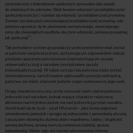
sprzymierzony z federalizmem społecznym sprowadza obie zasady
do właściwych im zakresów. Obok bowiem własności i przedsiębiorczości
społecznej może żyć i rozwijać się własność i przedsiębiorczość prywatna.
Zamiast zaś etatyzacji unicestwiającej przedsiębiorczość prywatną, rola
państwa ograniczy się do planowania normatywnego, stwarzającego
ramy dla równoległych wysiłków obu form własności, zarówno prywatnej,
23
jak społecznej
.
Tak pomyślany system gospodarczy urzeczywistniony miał zostać
w państwie nacjokratycznym, zachowującym odpowiednie relacje
pomiędzy aparatem państwowym (reprezentującym zasadę
uniwersalistyczną) a narodem (wyrazicielem zasady
indywidualistycznej). W takim ustroju rola państwa miała zostać
zminimalizowana, naród bowiem zajmowałby pozycję nadrzędną,
państwo zaś miało stanowić jedynie organ wykonawczy jego woli.
Drugą charakterystyczną cechę stanowić miało pierwszeństwo
jednostki nad narodem, jednak mające charakter relatywny,
albowiem naród jednocześnie ma nad jednostką prymat moralny.
Naród budzi się do życia
– pisał Młynarski –
jako forma pojęciowa
uświadomienia jednostek i sprzęga się jednocześnie z samowiedzą etyczną,
z poczuciem obowiązku służenia dobru wspólnemu. I jedno, i drugie jest
sprawą duchową, sprawą twórczą osobowości ludzkiej, sprawą
indywidualną. Wobec tego zaś również
pierwszeństwo interesu