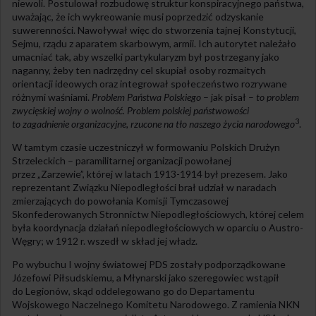
niewoli. Postulował rozbudowę struktur konspiracyjnego państwa,
uważając, że ich wykreowanie musi poprzedzić odzyskanie
suwerenności. Nawoływał więc do stworzenia tajnej Konstytucji,
Sejmu, rządu z aparatem skarbowym, armii. Ich autorytet należało
umacniać tak, aby wszelki partykularyzm był postrzegany jako
naganny, żeby ten nadrzędny cel skupiał osoby rozmaitych
orientacji ideowych oraz integrował społeczeństwo rozrywane
różnymi waśniami.
Problem Państwa Polskiego
– jak pisał –
to problem
zwycięskiej wojny o wolność. Problem polskiej państwowości
3
to zagadnienie organizacyjne, rzucone na tło naszego życia narodowego
.
W tamtym czasie uczestniczył w formowaniu Polskich Drużyn
Strzeleckich – paramilitarnej organizacji powołanej
przez „Zarzewie”, której w latach 1913-1914 był prezesem. Jako
reprezentant Związku Niepodległości brał udział w naradach
zmierzających do powołania Komisji Tymczasowej
Skonfederowanych Stronnictw Niepodległościowych, której celem
była koordynacja działań niepodległościowych w oparciu o Austro-
Węgry; w 1912 r. wszedł w skład jej władz.
Po wybuchu I wojny światowej PDS zostały podporządkowane
Józefowi Piłsudskiemu, a Młynarski jako szeregowiec wstąpił
do Legionów, skąd oddelegowano go do Departamentu
Wojskowego Naczelnego Komitetu Narodowego. Z ramienia NKN