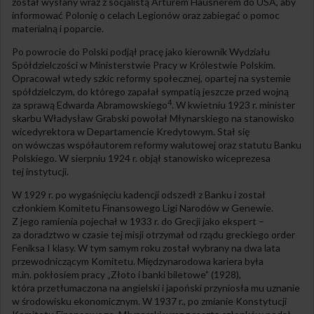
został wysłany wraz z socjalistą Arturem Hausnerem do USA, aby
informować Polonię o celach Legionów oraz zabiegać o pomoc
materialną i poparcie.
Po powrocie do Polski podjął pracę jako kierownik Wydziału
Spółdzielczości w Ministerstwie Pracy w Królestwie Polskim.
Opracował wtedy szkic reformy społecznej, opartej na systemie
spółdzielczym, do którego zapałał sympatią jeszcze przed wojną
4
za sprawą Edwarda Abramowskiego
. W kwietniu 1923 r. minister
skarbu Władysław Grabski powołał Młynarskiego na stanowisko
wicedyrektora w Departamencie Kredytowym. Stał się
on wówczas współautorem reformy walutowej oraz statutu Banku
Polskiego. W sierpniu 1924 r. objął stanowisko wiceprezesa
tej instytucji.
W 1929 r. po wygaśnięciu kadencji odszedł z Banku i został
członkiem Komitetu Finansowego Ligi Narodów w Genewie.
Z jego ramienia pojechał w 1933 r. do Grecji jako ekspert –
za doradztwo w czasie tej misji otrzymał od rządu greckiego order
Feniksa I klasy. W tym samym roku został wybrany na dwa lata
przewodniczącym Komitetu. Międzynarodowa kariera była
m.in. pokłosiem pracy „Złoto i banki biletowe” (1928),
która przetłumaczona na angielski i japoński przyniosła mu uznanie
w środowisku ekonomicznym. W 1937 r., po zmianie Konstytucji