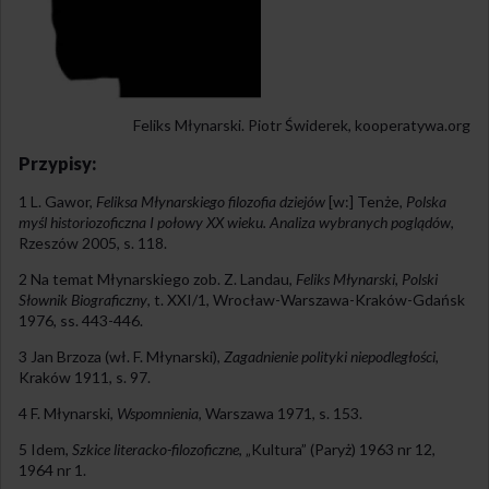
Feliks Młynarski. Piotr Świderek, kooperatywa.org
Przypisy:
1 L. Gawor,
Feliksa Młynarskiego filozofia dziejów
[w:] Tenże,
Polska
myśl historiozoficzna I połowy XX wieku. Analiza wybranych poglądów
,
Rzeszów 2005, s. 118.
2 Na temat Młynarskiego zob. Z. Landau,
Feliks Młynarski
,
Polski
Słownik Biograficzny
, t. XXI/1, Wrocław-Warszawa-Kraków-Gdańsk
1976, ss. 443-446.
3 Jan Brzoza (wł. F. Młynarski),
Zagadnienie polityki niepodległości
,
Kraków 1911, s. 97.
4 F. Młynarski,
Wspomnienia
, Warszawa 1971, s. 153.
5 Idem,
Szkice literacko-filozoficzne
, „Kultura” (Paryż) 1963 nr 12,
1964 nr 1.