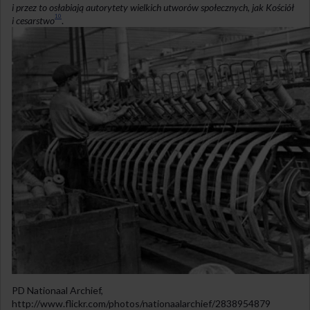
i przez to osłabiają autorytety wielkich utworów społecznych, jak Kościół
10
i cesarstwo
.
PD Nationaal Archief,
http://www.flickr.com/photos/nationaalarchief/2838954879