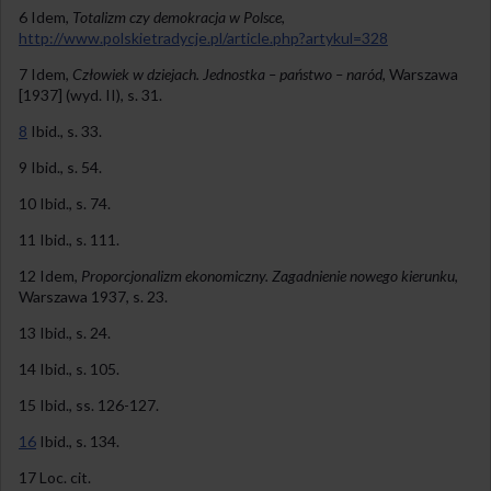
6 Idem,
Totalizm czy demokracja w Polsce
,
http://www.polskietradycje.pl/article.php?artykul=328
7 Idem,
Człowiek w dziejach. Jednostka – państwo – naród
, Warszawa
[1937] (wyd. II), s. 31.
8
Ibid., s. 33.
9 Ibid., s. 54.
10 Ibid., s. 74.
11 Ibid., s. 111.
12 Idem,
Proporcjonalizm ekonomiczny. Zagadnienie nowego kierunku
,
Warszawa 1937, s. 23.
13 Ibid., s. 24.
14 Ibid., s. 105.
15 Ibid., ss. 126-127.
16
Ibid., s. 134.
17 Loc. cit.