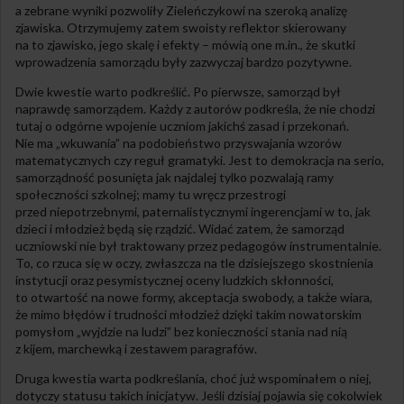
a zebrane wyniki pozwoliły Zieleńczykowi na szeroką analizę
zjawiska. Otrzymujemy zatem swoisty reflektor skierowany
na to zjawisko, jego skalę i efekty – mówią one m.in., że skutki
wprowadzenia samorządu były zazwyczaj bardzo pozytywne.
Dwie kwestie warto podkreślić. Po pierwsze, samorząd był
naprawdę samorządem. Każdy z autorów podkreśla, że nie chodzi
tutaj o odgórne wpojenie uczniom jakichś zasad i przekonań.
Nie ma „wkuwania” na podobieństwo przyswajania wzorów
matematycznych czy reguł gramatyki. Jest to demokracja na serio,
samorządność posunięta jak najdalej tylko pozwalają ramy
społeczności szkolnej; mamy tu wręcz przestrogi
przed niepotrzebnymi, paternalistycznymi ingerencjami w to, jak
dzieci i młodzież będą się rządzić. Widać zatem, że samorząd
uczniowski nie był traktowany przez pedagogów instrumentalnie.
To, co rzuca się w oczy, zwłaszcza na tle dzisiejszego skostnienia
instytucji oraz pesymistycznej oceny ludzkich skłonności,
to otwartość na nowe formy, akceptacja swobody, a także wiara,
że mimo błędów i trudności młodzież dzięki takim nowatorskim
pomysłom „wyjdzie na ludzi” bez konieczności stania nad nią
z kijem, marchewką i zestawem paragrafów.
Druga kwestia warta podkreślania, choć już wspominałem o niej,
dotyczy statusu takich inicjatyw. Jeśli dzisiaj pojawia się cokolwiek