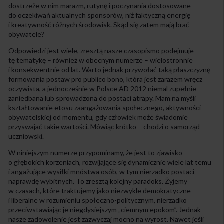
dostrzeże w nim marazm, rutynę i poczynania dostosowane
do oczekiwań aktualnych sponsorów, niż faktyczną energię
i kreatywność różnych środowisk. Skąd się zatem mają brać
obywatele?
Odpowiedzi jest wiele, zresztą nasze czasopismo podejmuje
tę tematykę – również w obecnym numerze – wielostronnie
i konsekwentnie od lat. Warto jednak przywołać taką płaszczyznę
formowania postaw pro publico bono, która jest zarazem wręcz
oczywista, a jednocześnie w Polsce AD 2012 niemal zupełnie
zaniedbana lub sprowadzona do postaci atrapy. Mam na myśli
kształtowanie etosu zaangażowania społecznego, aktywności
obywatelskiej od momentu, gdy człowiek może świadomie
przyswajać takie wartości. Mówiąc krótko – chodzi o samorząd
uczniowski.
W niniejszym numerze przypominamy, że jest to zjawisko
o głębokich korzeniach, rozwijające się dynamicznie wiele lat temu
i angażujące wysiłki mnóstwa osób, w tym nierzadko postaci
naprawdę wybitnych. To zresztą kolejny paradoks. Żyjemy
w czasach, które traktujemy jako niezwykle demokratyczne
i liberalne w rozumieniu społeczno-politycznym, nierzadko
przeciwstawiając je niegdysiejszym „ciemnym epokom”. Jednak
nasze zadowolenie jest zazwyczaj mocno na wyrost. Nawet jeśli