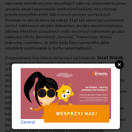
naprawdę demokratyczne nie polega li tylko na ustanowieniu praw,
spisaniu zasad i epatowaniu wzniosłymi hasłami, lecz stanowi
przede wszystkim efekt faktycznych postaw społecznych.
Postawy te zaś nie biorą się znikąd. Stąd też samorząd uczniowski
nie był traktowany ani jako dziwactwo, ani jako niezobowiązująca
zabawa. Mnóstwo poważnych osób i instytucji traktowało go jako
najlepszą szkołę demokracji „dorosłej”. Trawestując słynną
maksymę, rozumiano, że takie będą Rzeczypospolite, jakie
młodzieży wychowanie w duchu samorządności.
Przypominamy trzy teksty dotyczące tej tematyki.
Józef Wójcik
,
czynny pedagog, kierownik szkoły powszechnej nr 29
w Warszawie, definiuje podstawowe cele samorządu
uczniowskiego. Choć zamieszczony przez nas fragment jego
obszernej rozprawy ma charakter teoretyczny, stanowisko autora
jest pokłosiem zaawansowanej praktyki. Cały tekst opisywał
bowiem 8-letnie dzieje samorządu, i to w szkole grupującej głównie
młodzież ze środowisk „trudnych” i „zaniedbanych”, a mówiąc
wprost – z ubogich rejonów warszawskiego Powiśla.
Nie są to więc mrzonki lekkoducha, lecz efekt przemyśleń na bazie
WESPRZYJ NAS!
bardzo konkretnych, nieraz niełatwych doświadczeń. Ich autor
mówi nam przede wszystkim, że choć samorząd uczniowski nie jest
Zamknij
(jeszcze) powszechnie stosowany, to bez jego wcielenia w życie
wśród ogółu szkół trudno będzie o wyrobienie postaw