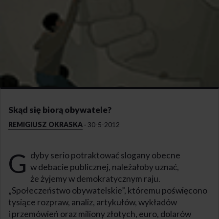
Skąd się biorą obywatele?
REMIGIUSZ OKRASKA
·
30-5-2012
G
dyby serio potraktować slogany obecne
w debacie publicznej, należałoby uznać,
że żyjemy w demokratycznym raju.
„Społeczeństwo obywatelskie”, któremu poświęcono
tysiące rozpraw, analiz, artykułów, wykładów
i przemówień oraz miliony złotych, euro, dolarów