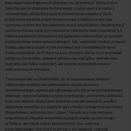
kwestiach patologicznych (lokalne czy „branżowe” sitwy, które
zniechęcają do działania, konserwując status quo) czy natury
systemowej, jak niedorozwój instrumentów udziału w życiu
publicznym lub brak przełożenia postaw ludzkich na decyzje
i procesy społeczne (modelowym wręcz przykładem „dezaktywacji”
społeczeństwa może być niedawne całkowite zlekceważenie 1,5
miliona podpisów obywateli pod żądaniem referendum w sprawie
podwyższenia wieku emerytalnego). Tak, wyjaśniać można, a nawet
trzeba, aby nie popaść w ton narzekactwa i kompleksów spod
znaku wywodów, że Polacy są tacy straszni, nie to co ci wspaniali
ludzie na Zachodzie, ulepieni jakoby z lepszej gliny. Jednak nam
potrzeba nie tylko wyjaśnień, ale przede wszystkim zmiany
niekorzystnych trendów.
Tymczasem jak na dłoni widać, że ze wspomnianej wielości
odgórnego wspierania i animowania społeczeństwa
obywatelskiego, zazwyczaj odbywających się w ramach kolejnego
unijnego, ministerialnego czy jeszcze innego „priorytetu działania”
(sam ten bełkot skutecznie zniechęca do aktywności), wynika
doprawdy niewiele, szczególnie gdy chodzi o inicjatywy i postawy
długofalowe, autentyczne i „żywe”. Świadczą o tym zarówno
wspomniane kiepskie wskaźniki zaangażowania społecznego
w Polsce, ale także szara rzeczywistość tzw. sektora
pozarządowego. Kto choć otarł się o ów światek, częściej