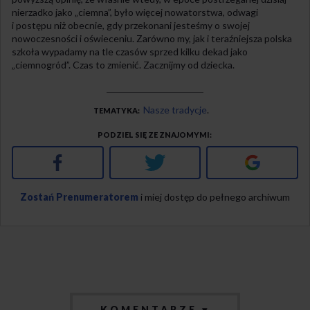
nierzadko jako „ciemna”, było więcej nowatorstwa, odwagi
i postępu niż obecnie, gdy przekonani jesteśmy o swojej
nowoczesności i oświeceniu. Zarówno my, jak i teraźniejsza polska
szkoła wypadamy na tle czasów sprzed kilku dekad jako
„ciemnogród”. Czas to zmienić. Zacznijmy od dziecka.
Nasze tradycje
TEMATYKA
PODZIEL SIĘ ZE ZNAJOMYMI
Facebook
Twitter
Google+
Zostań Prenumeratorem
i miej dostęp do pełnego archiwum
KOMENTARZE ▾