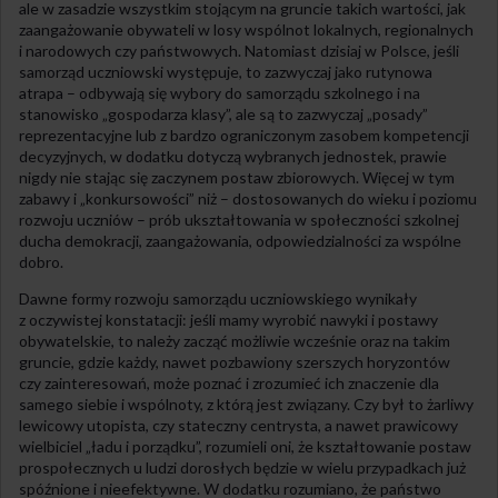
ale w zasadzie wszystkim stojącym na gruncie takich wartości, jak
zaangażowanie obywateli w losy wspólnot lokalnych, regionalnych
i narodowych czy państwowych. Natomiast dzisiaj w Polsce, jeśli
samorząd uczniowski występuje, to zazwyczaj jako rutynowa
atrapa – odbywają się wybory do samorządu szkolnego i na
stanowisko „gospodarza klasy”, ale są to zazwyczaj „posady”
reprezentacyjne lub z bardzo ograniczonym zasobem kompetencji
decyzyjnych, w dodatku dotyczą wybranych jednostek, prawie
nigdy nie stając się zaczynem postaw zbiorowych. Więcej w tym
zabawy i „konkursowości” niż – dostosowanych do wieku i poziomu
rozwoju uczniów – prób ukształtowania w społeczności szkolnej
ducha demokracji, zaangażowania, odpowiedzialności za wspólne
dobro.
Dawne formy rozwoju samorządu uczniowskiego wynikały
z oczywistej konstatacji: jeśli mamy wyrobić nawyki i postawy
obywatelskie, to należy zacząć możliwie wcześnie oraz na takim
gruncie, gdzie każdy, nawet pozbawiony szerszych horyzontów
czy zainteresowań, może poznać i zrozumieć ich znaczenie dla
samego siebie i wspólnoty, z którą jest związany. Czy był to żarliwy
lewicowy utopista, czy stateczny centrysta, a nawet prawicowy
wielbiciel „ładu i porządku”, rozumieli oni, że kształtowanie postaw
prospołecznych u ludzi dorosłych będzie w wielu przypadkach już
spóźnione i nieefektywne. W dodatku rozumiano, że państwo