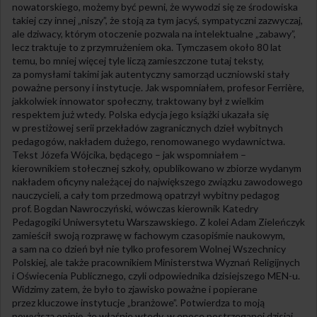
nowatorskiego, możemy być pewni, że wywodzi się ze środowiska
takiej czy innej „niszy”, że stoją za tym jacyś, sympatyczni zazwyczaj,
ale dziwacy, którym otoczenie pozwala na intelektualne „zabawy”,
lecz traktuje to z przymrużeniem oka. Tymczasem około 80 lat
temu, bo mniej więcej tyle liczą zamieszczone tutaj teksty,
za pomysłami takimi jak autentyczny samorząd uczniowski stały
poważne persony i instytucje. Jak wspomniałem, profesor Ferrière,
jakkolwiek innowator społeczny, traktowany był z wielkim
respektem już wtedy. Polska edycja jego książki ukazała się
w prestiżowej serii przekładów zagranicznych dzieł wybitnych
pedagogów, nakładem dużego, renomowanego wydawnictwa.
Tekst Józefa Wójcika, będącego – jak wspomniałem –
kierownikiem stołecznej szkoły, opublikowano w zbiorze wydanym
nakładem oficyny należącej do największego związku zawodowego
nauczycieli, a cały tom przedmową opatrzył wybitny pedagog
prof. Bogdan Nawroczyński, wówczas kierownik Katedry
Pedagogiki Uniwersytetu Warszawskiego. Z kolei Adam Zieleńczyk
zamieścił swoją rozprawę w fachowym czasopiśmie naukowym,
a sam na co dzień był nie tylko profesorem Wolnej Wszechnicy
Polskiej, ale także pracownikiem Ministerstwa Wyznań Religijnych
i Oświecenia Publicznego, czyli odpowiednika dzisiejszego MEN-u.
Widzimy zatem, że było to zjawisko poważne i popierane
przez kluczowe instytucje „branżowe”. Potwierdza to moją
powyższą opinię, że właśnie wtedy, w epoce postrzeganej dzisiaj