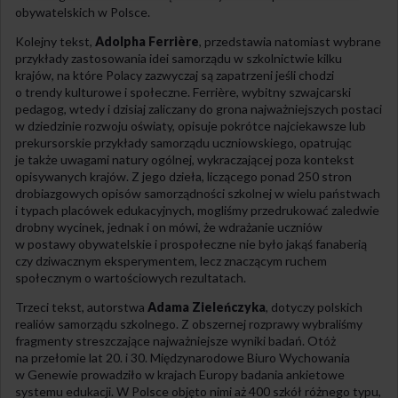
obywatelskich w Polsce.
Kolejny tekst,
Adolpha Ferrière
, przedstawia natomiast wybrane
przykłady zastosowania idei samorządu w szkolnictwie kilku
krajów, na które Polacy zazwyczaj są zapatrzeni jeśli chodzi
o trendy kulturowe i społeczne. Ferrière, wybitny szwajcarski
pedagog, wtedy i dzisiaj zaliczany do grona najważniejszych postaci
w dziedzinie rozwoju oświaty, opisuje pokrótce najciekawsze lub
prekursorskie przykłady samorządu uczniowskiego, opatrując
je także uwagami natury ogólnej, wykraczającej poza kontekst
opisywanych krajów. Z jego dzieła, liczącego ponad 250 stron
drobiazgowych opisów samorządności szkolnej w wielu państwach
i typach placówek edukacyjnych, mogliśmy przedrukować zaledwie
drobny wycinek, jednak i on mówi, że wdrażanie uczniów
w postawy obywatelskie i prospołeczne nie było jakąś fanaberią
czy dziwacznym eksperymentem, lecz znaczącym ruchem
społecznym o wartościowych rezultatach.
Trzeci tekst, autorstwa
Adama Zieleńczyka
, dotyczy polskich
realiów samorządu szkolnego. Z obszernej rozprawy wybraliśmy
fragmenty streszczające najważniejsze wyniki badań. Otóż
na przełomie lat 20. i 30. Międzynarodowe Biuro Wychowania
w Genewie prowadziło w krajach Europy badania ankietowe
systemu edukacji. W Polsce objęto nimi aż 400 szkół różnego typu,