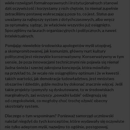
wiele rozwiązań formalnoprawnych i instytucjonalnych stanowi
dziś oczywistość i korzystamy z nich chętnie, to niemal zupełnie
zatraciliśmy postawę wykraczającą poza to, co jest.
Status quo
uważamy za najlepszy system z dotychczasowych, albo wręcz
za optymalny, sądząc, że właściwie wszystko już osiągnięto.
Spoczęliśmy na laurach organizacyjnych i politycznych, a nawet
intelektualnych.
Pomijając niewielkie środowiska apologetów myśli utopijnej,
a skompromitowanej, jak komunizm, główny nurt kultury
politycznej jest niezwykle konserwatywny. Konserwatywny w tym
sensie, że poza innowacjami technicznymi nie pojawia się niemal
żadna świeża i szerzej zakrojona koncepcja, która mówiłaby
na przykład to, że wcale nie osiągnęliśmy optimum i że w kwestii
takich wartości, jak demokracja-ludowładztwo, jest mnóstwo
obszarów i dziedzin, gdzie można by dokonać znacznie więcej. Jeśli
takie projekty i pomysły są dyskutowane, to w środowiskach
marginalnych, zaś wszyscy „poważni ludzie” odżegnują się
od czegokolwiek, co mogłoby choć trochę ożywić obecny
skostniały system.
Dlaczego o tym wspominam? Ponieważ samorząd uczniowski
należał niegdyś do tych konceptów, które wydawały się oczywiste
nie tylko adeptom myśli, nazwijmy to ogólnie, postępowej,