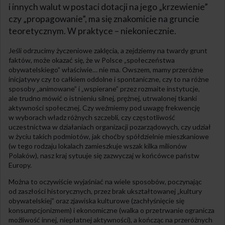
i innych walut w postaci dotacji na jego „krzewienie”
czy „propagowanie”, ma się znakomicie na gruncie
teoretycznym. W praktyce – niekoniecznie.
Jeśli odrzucimy życzeniowe zaklęcia, a zejdziemy na twardy grunt
faktów, może okazać się, że w Polsce „społeczeństwa
obywatelskiego” właściwie… nie ma. Owszem, mamy przeróżne
inicjatywy czy to całkiem oddolne i spontaniczne, czy to na różne
sposoby „animowane” i „wspierane” przez rozmaite instytucje,
ale trudno mówić o istnieniu silnej, prężnej, utrwalonej tkanki
aktywności społecznej. Czy weźmiemy pod uwagę frekwencję
w wyborach władz różnych szczebli, czy częstotliwość
uczestnictwa w działaniach organizacji pozarządowych, czy udział
w życiu takich podmiotów, jak choćby spółdzielnie mieszkaniowe
(w tego rodzaju lokalach zamieszkuje wszak kilka milionów
Polaków), nasz kraj sytuuje się zazwyczaj w końcówce państw
Europy.
Można to oczywiście wyjaśniać na wiele sposobów, poczynając
od zaszłości historycznych, przez brak ukształtowanej „kultury
obywatelskiej” oraz zjawiska kulturowe (zachłyśnięcie się
konsumpcjonizmem) i ekonomiczne (walka o przetrwanie ogranicza
możliwość innej, niepłatnej aktywności), a kończąc na przeróżnych