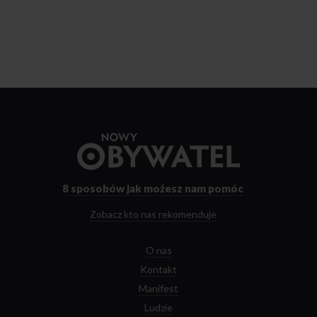
Przejdź
do
strony
głównej
8 sposobów
jak możesz nam pomóc
Zobacz kto nas rekomenduje
O nas
Kontakt
Manifest
Ludzie