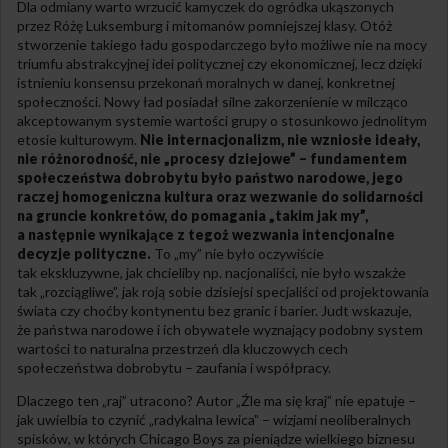
Dla odmiany warto wrzucić kamyczek do ogródka ukąszonych
przez Różę Luksemburg i mitomanów pomniejszej klasy. Otóż
stworzenie takiego ładu gospodarczego było możliwe nie na mocy
triumfu abstrakcyjnej idei politycznej czy ekonomicznej, lecz dzięki
istnieniu konsensu przekonań moralnych w danej, konkretnej
społeczności. Nowy ład posiadał silne zakorzenienie w milcząco
akceptowanym systemie wartości grupy o stosunkowo jednolitym
etosie kulturowym.
Nie internacjonalizm, nie wzniosłe ideały,
nie różnorodność, nie „procesy dziejowe” – fundamentem
społeczeństwa dobrobytu było państwo narodowe, jego
raczej homogeniczna kultura oraz wezwanie do solidarności
na gruncie konkretów, do pomagania „takim jak my”,
a następnie wynikające z tegoż wezwania intencjonalne
decyzje polityczne.
To „my” nie było oczywiście
tak ekskluzywne, jak chcieliby np. nacjonaliści, nie było wszakże
tak „rozciągliwe”, jak roją sobie dzisiejsi specjaliści od projektowania
świata czy choćby kontynentu bez granic i barier. Judt wskazuje,
że państwa narodowe i ich obywatele wyznający podobny system
wartości to naturalna przestrzeń dla kluczowych cech
społeczeństwa dobrobytu – zaufania i współpracy.
Dlaczego ten „raj” utracono? Autor „Źle ma się kraj” nie epatuje –
jak uwielbia to czynić „radykalna lewica” – wizjami neoliberalnych
spisków, w których Chicago Boys za pieniądze wielkiego biznesu