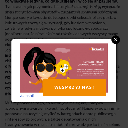
to właściwie jedyne, co dyskutujemy i w co się angażujemy.
Tymczasem, jak przypomina historyk,
demokracje istnieją
wyłącznie
dzięki zaangażowaniu obywateli w zarządzanie sprawami publicznymi
.
Gorące spory o kwestie dotyczące etyki seksualnej czy postaw
kulturowych toczą się w sytuacji, gdy ludziom wmówiono,
że istnieje jedyna możliwa polityka społeczno-gospodarcza
(neoliberalna), że niezależnie od różnic klasowych wszyscy mamy
podobne cele (ogólnikowo rozumiany rozwój), a także, iż problemy
ekonomiczne to wyłącznie domena fachowców, nie zaś
„obywatelskich laików”.
Nowolewicowo-wolnorynkowy
indywidualizm okazał się w istocie przyczyną dewastacji
zbiorowej woli i interesów, a zaowocował nie ekspresją
oryginalnych postaw, lecz konformizmem i jednomyślnością
w sprawach niegdyś zasadniczych. Może współistnieć wiele
wzajemnie sprzecznych stanowisk wobec aborcji, imigracji
czy wegetarianizmu, natomiast w kwestii podatków
WESPRZYJ NAS!
czy polityki społecznej niemal wszyscy mówią jednym
głosem.
Zamknij
Musimy dokonać tego, co autor „Źle ma się kraj” nazywa
„ponownym otwarciem kwestii społecznej”. Najpierw powinniśmy
ponownie nauczyć się myśleć w kategoriach dobra publicznego
i interesów zbiorowych, a także debatowania o nich
i zaangażowania w rozmaite działania prowadzące ku takim celom.