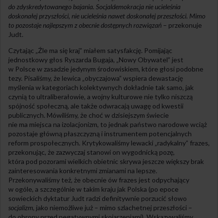
do zdyskredytowanego bajania. Socjaldemokracja nie ucieleśnia
doskonałej przyszłości, nie ucieleśnia nawet doskonałej przeszłości. Mimo
to pozostaje najlepszym z obecnie dostępnych rozwiązań
– przekonuje
Judt.
Czytając „Źle ma się kraj” miałem satysfakcję. Pomijając
jednostkowy głos Ryszarda Bugaja, „Nowy Obywatel” jest
w Polsce w zasadzie jedynym środowiskiem, które głosi podobne
tezy. Pisaliśmy, że lewica „obyczajowa” wspiera dewastację
myślenia w kategoriach kolektywnych dokładnie tak samo, jak
czynią to ultraliberałowie, a wojny kulturowe nie tylko niszczą
spójność społeczną, ale także odwracają uwagę od kwestii
publicznych. Mówiliśmy, że choć w dzisiejszym świecie
nie ma miejsca na izolacjonizm, to jednak państwo narodowe wciąż
pozostaje główną płaszczyzną i instrumentem potencjalnych
reform prospołecznych. Krytykowaliśmy lewacki „radykalny” frazes,
przekonując, że zazwyczaj stanowi on wygodnicką pozę,
która pod pozorami wielkich obietnic skrywa jeszcze większy brak
zainteresowania konkretnymi zmianami na lepsze.
Przekonywaliśmy też, że obecnie ów frazes jest odpychający
w ogóle, a szczególnie w takim kraju jak Polska (po epoce
sowieckich dyktatur Judt radzi definitywnie porzucić słowo
socjalizm
, jako niemożliwe już – mimo szlachetnej przeszłości –
do obrony przed negatywnymi skojarzeniami). Wskazywaliśmy,