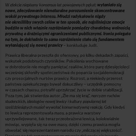
W efekcie niepisany konsensus lat powojennych pękał;
wyłaniało się
nowe, zdecydowanie nienaturalne porozumienie skoncentrowane
wokół prywatnego interesu. Młodzi radykałowie nigdy
nie określiliby swych celów w ten sposób, ale najsilniejsze emocje
budziło w nich właśnie rozróżnianie pomiędzy chwalebną wolnością
prywatną a drażniącymi ograniczeniami publicznymi. Ironia polegała
na tym, że dokładnie to samo rozróżnienie stało się fundamentem
wyłaniającej się nowej prawicy
– konkluduje Judt.
Prawica liberalna przeszła do ofensywy, po kilku dekadach zapaści,
wskutek podobnych czynników. Pokolenia wychowane
w dobrobycie nie mogły pamiętać realiów, które parę dziesięcioleci
wcześniej skłoniły społeczeństwa do poparcia socjaldemokracji
czy prosocjalnych nurtów prawicy. Rozrost, a niekiedy przerost
państwa opiekuńczego bywał dokuczliwy – urzędnik pomocny
w czasach chaosu, potrafił uprzykrzać życie w dobie stabilizacji.
Poza tym, jak stwierdza autor „Źle ma się kraj”,
narcyzm ruchów
studenckich, ideologów nowej lewicy i kultury popularnej lat
sześćdziesiątych musiał wywołać konserwatywną reakcję
. Gdy kiedyś
to lewica reprezentowała masy, a prawica warstwy
uprzywilejowane, tak teraz przeobrażona lewica, kolokwialnie
mówiąc, wypięła się na owe masy, dzięki czemu prawica mogła
obwołać się reprezentantem narodu czy „milczącej większości”.
Dopiero na tak przygotowanym gruncie dokonała się inwazja