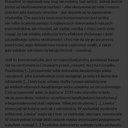
Przeszłość to naprawdę inny kraj: nie możemy tam wrócić. Jednak jeszcze
gorsze od idealizowania przeszłości – albo ukazywania jej sobie i naszym
dzieciom jako komnaty strachów – jest skazanie jej na zapomnienie
–
stwierdza. Ów swoisty lewicowy konserwatyzm jest próbą
nie tylko ocalenia pamięci o najlepszych dokonaniach naszych
poprzedników, ale również, jak sądzę, wynika z chęci zwrócenia
uwagi, że tak wielkie zdobycze były efektem złożonego i dość
szczęśliwego splotu okoliczności; choć nie da się go po prostu
powtórzyć, jego dziedzictwo można częściowo ocalić, a także –
gdy solidnie odrobimy tę lekcję historii – rozwinąć.
Jeśli to konserwatyzm, jest on najwyższej próby, ponieważ bazuje
nie na sentymencie i obawach przed „nowym”, lecz na rozsądku.
Powinniśmy
[…]
przypomnieć sobie dokonania dwudziestego wieku
i wyobrazić, jakie konsekwencje może pociągnąć za sobą ich bezmyślne
odrzucenie.
[…]
Instytucje, ustawy, służby i prawa odziedziczone
po wielkich reformach dwudziestego wieku uznajemy za coś oczywistego.
Czas przypomnieć sobie, że jeszcze w 1929 roku wszystko to było
nie do pomyślenia. Jesteśmy szczęśliwymi beneficjentami transformacji
o bezprecedensowej skali i wpływie. Wiele jest do obrony.
[…]
„Lewica”
zazwyczaj nie kojarzy nam się z ostrożnością. W zachodniej wyobraźni
politycznej „Lewica” wiąże się z tym, co radykalne, niszczące, nowatorskie.
W istocie jednak istnieje bliski związek między instytucjami postępowymi
a duchem rozwagi.
[…]
To właśnie doktrynerzy wolnego rynku od dwustu