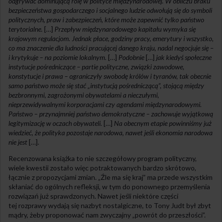
odgrywać dominującą rolę w polityce międzynarodowej. W obliczu braku
bezpieczeństwa gospodarczego i socjalnego ludzie odwołują się do symboli
politycznych, praw i zabezpieczeń, które może zapewnić tylko państwo
terytorialne.
[…]
Przepływ międzynarodowego kapitału wymyka się
krajowym regulacjom. Jednak płace, godziny pracy, emerytury i wszystko,
co ma znaczenie dla ludności pracującej danego kraju, nadal negocjuje się –
i krytykuje – na poziomie lokalnym.
[…]
Podobnie
[…]
jak kiedyś społeczne
instytucje pośredniczące – partie polityczne, związki zawodowe,
konstytucje i prawa – ograniczyły swobodę królów i tyranów, tak obecnie
samo państwo może się stać „instytucją pośredniczącą”, stojącą między
bezbronnymi, zagrożonymi obywatelami a nieczułymi,
nieprzewidywalnymi korporacjami czy agendami międzynarodowymi.
Państwo – przynajmniej państwo demokratyczne – zachowuje wyjątkową
legitymizację w oczach obywateli.
[…]
Na obecnym etapie powinniśmy już
wiedzieć, że polityka pozostaje narodowa, nawet jeśli ekonomia narodowa
nie jest
[…].
Recenzowana książka to nie szczegółowy program polityczny,
wiele kwestii zostało więc potraktowanych bardzo skrótowo,
łącznie z propozycjami zmian. „Źle ma się kraj” ma przede wszystkim
skłaniać do ogólnych refleksji, w tym do ponownego przemyślenia
rozwiązań już sprawdzonych. Nawet jeśli niektóre części
tej rozprawy wydają się nazbyt nostalgiczne, to Tony Judt był zbyt
mądry, żeby proponować nam zwyczajny „powrót do przeszłości”.