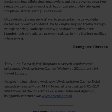
doskonale bezrefleksyjna i pozbawiona autokrytycyzmu, poza tym
nierzadko z głoszenia modnych bzdur czerpie profity, ale lepiej
z mądrymi stracić, niż z głupimi zyskać.
Oczywiście, „Źle ma się kraj” warto przeczytać nie ze względu
na ten mało ważny kontekst. Po tę książkę sięgnąć trzeba dlatego,
że daje nadzieję. Nadzieję niełatwą, pozbawioną błyskotek
i tandetnych obietnic, ale przypominającą, że inny kraj jest możliwy
– lepszy kraj.
Remigiusz Okraska
_________________________
Tony Judt,
Źle ma się kraj. Rozprawa o naszych współczesnych
bolączkach
, Wydawnictwo Czarne, Wołowiec 2011, przełożył
Paweł Lipszyc.
Książkę można nabyć u wydawcy: Wydawnictwo Czarne, Dział
sprzedaży: Beata Motyl, MTM Firma, ul. Zwrotnicza 6, 01–219
Warszawa, tel./fax 22 632 83 74, e-mail: mtm-motyl@wp.pl,
księgarnia internetowa:
www.czarne.com.pl
Recenzja książki