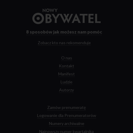
Przejdź
do
strony
głównej
8 sposobów
jak możesz nam pomóc
Zobacz kto nas rekomenduje
O nas
Kontakt
Manifest
Ludzie
Autorzy
Zamów prenumeratę
Logowanie dla Prenumeratorów
Numery archiwalne
Najnowszy numer kwartalnika