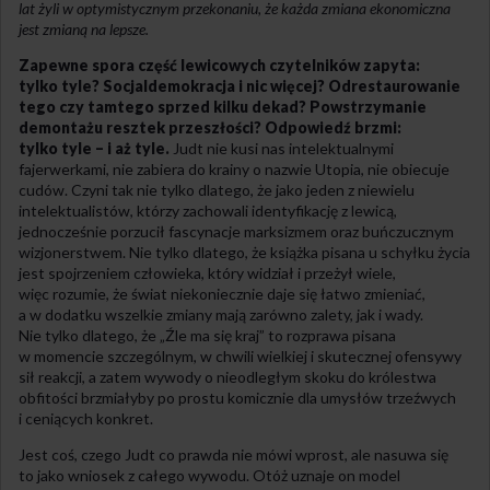
lat żyli w optymistycznym przekonaniu, że każda zmiana ekonomiczna
jest zmianą na lepsze.
Zapewne spora część lewicowych czytelników zapyta:
tylko tyle? Socjaldemokracja i nic więcej? Odrestaurowanie
tego czy tamtego sprzed kilku dekad? Powstrzymanie
demontażu resztek przeszłości? Odpowiedź brzmi:
tylko tyle – i aż tyle.
Judt nie kusi nas intelektualnymi
fajerwerkami, nie zabiera do krainy o nazwie Utopia, nie obiecuje
cudów. Czyni tak nie tylko dlatego, że jako jeden z niewielu
intelektualistów, którzy zachowali identyfikację z lewicą,
jednocześnie porzucił fascynacje marksizmem oraz buńczucznym
wizjonerstwem. Nie tylko dlatego, że książka pisana u schyłku życia
jest spojrzeniem człowieka, który widział i przeżył wiele,
więc rozumie, że świat niekoniecznie daje się łatwo zmieniać,
a w dodatku wszelkie zmiany mają zarówno zalety, jak i wady.
Nie tylko dlatego, że „Źle ma się kraj” to rozprawa pisana
w momencie szczególnym, w chwili wielkiej i skutecznej ofensywy
sił reakcji, a zatem wywody o nieodległym skoku do królestwa
obfitości brzmiałyby po prostu komicznie dla umysłów trzeźwych
i ceniących konkret.
Jest coś, czego Judt co prawda nie mówi wprost, ale nasuwa się
to jako wniosek z całego wywodu. Otóż uznaje on model