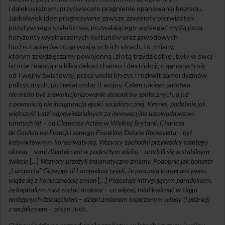
i dalekosiężnym, przyświecało pragnienie opanowania bezładu.
Jakkolwiek idee progresywne zawsze zawierały pierwiastek
pozytywnego szaleństwa, pozwalającego wybiegać myślą poza
horyzonty wystraszonych kołtunów oraz zawodowych
hochsztaplerów rozgrywających ich strach, to zmiany,
którym zawdzięczamy powojenną „złotą trzydziestkę”, były w swej
istocie reakcją na kilka dekad chaosu i destrukcji, ciągnących się
od I wojny światowej, przez wielki kryzys i rozkwit zamordyzmów
politycznych, po hekatombę II wojny.
Celem takiego państwa
nie miało być zrewolucjonizowanie stosunków społecznych, a już
z pewnością nie inauguracja epoki socjalistycznej. Keynes, podobnie jak
większość ludzi odpowiedzialnych za innowacyjne ustawodawstwo
tamtych lat – od Clementa Attlee w Wielkiej Brytanii, Charlesa
de Gaulle’a we Francji i samego Franklina Delano Roosevelta – był
instynktownym konserwatystą. Wszyscy zachodni przywódcy tamtego
okresu – sami dżentelmeni w podeszłym wieku – urodzili się w stabilnym
świecie
[…]
Wszyscy przeżyli traumatyczne zmiany. Podobnie jak bohater
„Lamparta” Giuseppe di Lampedusy pojęli, że postawa konserwatywna
wiąże się z koniecznością zmian
[…]
Pozostaje intrygującym paradoksem,
że kapitalizm miał zostać ocalony – co więcej, miał kwitnąć w ciągu
następnych dziesięcioleci – dzięki zmianom kojarzonym wtedy (i później)
z socjalizmem
– pisze Judt.