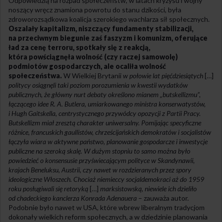
Odpowiedzią na rozpad społeczeństw, w latach kryzysu i wojny
noszący wręcz znamiona powrotu do stanu dzikości, była
zdroworozsądkowa koalicja szerokiego wachlarza sił społecznych.
Oszalały kapitalizm, niszczący fundamenty stabilizacji,
na przeciwnym biegunie zaś faszyzm i komunizm, oferujące
ład za cenę terroru, spotkały się z reakcją,
która powściągnęła wolność (czy raczej samowolę)
podmiotów gospodarczych, ale ocaliła wolność
społeczeństwa.
W Wielkiej Brytanii
w połowie lat pięćdziesiątych
[…]
politycy osiągnęli taki poziom porozumienia w kwestii wydatków
publicznych, że główny nurt debaty określono mianem „butskellizmu”,
łączącego idee R. A. Butlera, umiarkowanego ministra konserwatystów,
i Hugh Gaitskella, centrystycznego przywódcy opozycji z Partii Pracy.
Butskellizm miał zresztą charakter uniwersalny. Pomijając specyficzne
różnice, francuskich gaullistów, chrześcijańskich demokratów i socjalistów
łączyła wiara w aktywne państwo, planowanie gospodarcze i inwestycje
publiczne na szeroką skalę. W dużym stopniu to samo można było
powiedzieć o konsensusie przyświecającym polityce w Skandynawii,
krajach Beneluksu, Austrii, czy nawet w rozdzieranych przez spory
ideologiczne Włoszech. Chociaż niemieccy socjaldemokraci aż do 1959
roku posługiwali się retoryką
[…]
marksistowską, niewiele ich dzieliło
od chadeckiego kanclerza Konrada Adenauera
– zauważa autor.
Podobnie było nawet w USA, które wbrew liberalnym tradycjom
dokonały wielkich reform społecznych, a w dziedzinie planowania