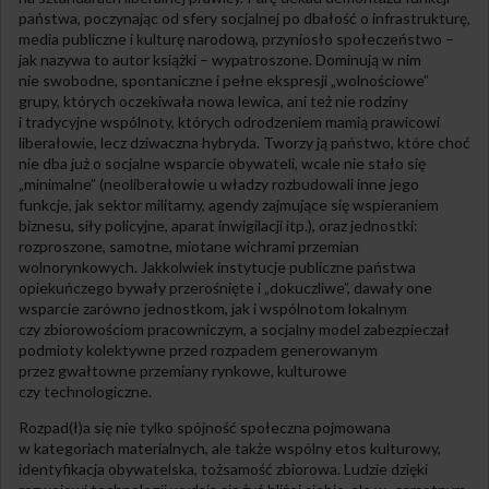
państwa, poczynając od sfery socjalnej po dbałość o infrastrukturę,
media publiczne i kulturę narodową, przyniosło społeczeństwo –
jak nazywa to autor książki – wypatroszone. Dominują w nim
nie swobodne, spontaniczne i pełne ekspresji „wolnościowe”
grupy, których oczekiwała nowa lewica, ani też nie rodziny
i tradycyjne wspólnoty, których odrodzeniem mamią prawicowi
liberałowie, lecz dziwaczna hybryda. Tworzy ją państwo, które choć
nie dba już o socjalne wsparcie obywateli, wcale nie stało się
„minimalne” (neoliberałowie u władzy rozbudowali inne jego
funkcje, jak sektor militarny, agendy zajmujące się wspieraniem
biznesu, siły policyjne, aparat inwigilacji itp.), oraz jednostki:
rozproszone, samotne, miotane wichrami przemian
wolnorynkowych. Jakkolwiek instytucje publiczne państwa
opiekuńczego bywały przerośnięte i „dokuczliwe”, dawały one
wsparcie zarówno jednostkom, jak i wspólnotom lokalnym
czy zbiorowościom pracowniczym, a socjalny model zabezpieczał
podmioty kolektywne przed rozpadem generowanym
przez gwałtowne przemiany rynkowe, kulturowe
czy technologiczne.
Rozpad(ł)a się nie tylko spójność społeczna pojmowana
w kategoriach materialnych, ale także wspólny etos kulturowy,
identyfikacja obywatelska, tożsamość zbiorowa. Ludzie dzięki