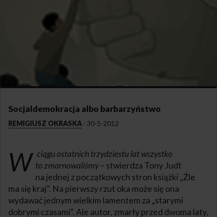
Socjaldemokracja albo barbarzyństwo
REMIGIUSZ OKRASKA
·
30-5-2012
W
ciągu ostatnich trzydziestu lat wszystko
to zmarnowaliśmy
– stwierdza Tony Judt
na jednej z początkowych stron książki „Źle
ma się kraj”. Na pierwszy rzut oka może się ona
wydawać jednym wielkim lamentem za „starymi
dobrymi czasami”. Ale autor, zmarły przed dwoma laty,