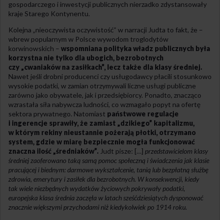
gospodarczego i inwestycji publicznych nierzadko zdystansowały
kraje Starego Kontynentu.
Kolejna „nieoczywista oczywistość” w narracji Judta to fakt, że –
wbrew popularnym w Polsce wywodom troglodytów
korwinowskich –
wspomniana polityka władz publicznych była
korzystna nie tylko dla ubogich, bezrobotnych
czy „cwaniaków na zasiłkach”, lecz także dla klasy średniej.
Nawet jeśli drobni producenci czy usługodawcy płacili stosunkowo
wysokie podatki, w zamian otrzymywali liczne usługi publiczne
zarówno jako obywatele, jak i przedsiębiorcy. Ponadto, znacząco
wzrastała siła nabywcza ludności, co wzmagało popyt na ofertę
sektora prywatnego. Natomiast
państwowe regulacje
i ingerencje sprawiły, że zamiast „dzikiego” kapitalizmu,
w którym rekiny nieustannie pożerają płotki, otrzymano
system, gdzie w miarę bezpiecznie mogła funkcjonować
znaczna ilość „średniaków”.
Judt pisze: […]
przedstawicielom klasy
średniej zaoferowano taką samą pomoc społeczną i świadczenia jak klasie
pracującej i biednym: darmowe wykształcenie, tanią lub bezpłatną służbę
zdrowia, emerytury i zasiłek dla bezrobotnych. W konsekwencji, kiedy
tak wiele niezbędnych wydatków życiowych pokrywały podatki,
europejska klasa średnia zaczęła w latach sześćdziesiątych dysponować
znacznie większymi przychodami niż kiedykolwiek po 1914 roku.