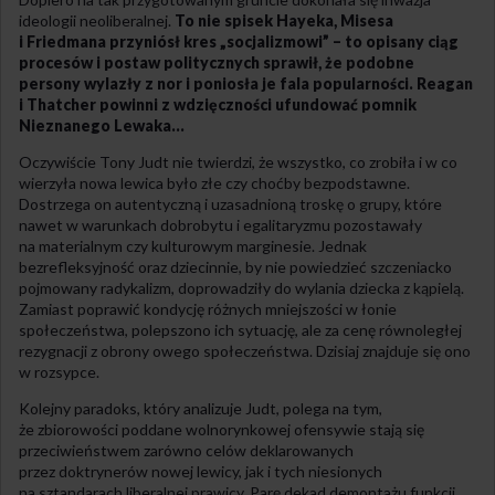
ideologii neoliberalnej.
To nie spisek Hayeka, Misesa
i Friedmana przyniósł kres „socjalizmowi” – to opisany ciąg
procesów i postaw politycznych sprawił, że podobne
persony wylazły z nor i poniosła je fala popularności. Reagan
i Thatcher powinni z wdzięczności ufundować pomnik
Nieznanego Lewaka…
Oczywiście Tony Judt nie twierdzi, że wszystko, co zrobiła i w co
wierzyła nowa lewica było złe czy choćby bezpodstawne.
Dostrzega on autentyczną i uzasadnioną troskę o grupy, które
nawet w warunkach dobrobytu i egalitaryzmu pozostawały
na materialnym czy kulturowym marginesie. Jednak
bezrefleksyjność oraz dziecinnie, by nie powiedzieć szczeniacko
pojmowany radykalizm, doprowadziły do wylania dziecka z kąpielą.
Zamiast poprawić kondycję różnych mniejszości w łonie
społeczeństwa, polepszono ich sytuację, ale za cenę równoległej
rezygnacji z obrony owego społeczeństwa. Dzisiaj znajduje się ono
w rozsypce.
Kolejny paradoks, który analizuje Judt, polega na tym,
że zbiorowości poddane wolnorynkowej ofensywie stają się
przeciwieństwem zarówno celów deklarowanych
przez doktrynerów nowej lewicy, jak i tych niesionych
na sztandarach liberalnej prawicy. Parę dekad demontażu funkcji