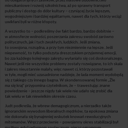
mieszkaniowe i rozwój szkolnictwa, aż po sprawny transport
publiczny i dostęp do dóbr kultury – czyniącej życie lepszym,
wygodniejszym i bardziej egalitarnym, nawet dla tych, którzy wciąż
uwikłani byli w różne kłopoty.
A wszystko to – podkreślmy ów fakt bardzo, bardzo dobitnie –
w atmosferze wolności, poszerzania zakresu swobód zarówno
politycznych, jak i tych zwykłych, ludzkich. Jeśli zmiana,
to oswojona, rozsądna, a przy tym niezmiennie na lepsze. Jeśli
niepewność, to tylko podszyta dreszczykiem przyjemnej emocji,
bo zza każdego kolejnego zakrętu wyłaniało się coś doskonalszego.
Nawet jeśli nie wszystkie problemy zostały rozwiązane, to ich skala
i zakres nieustannie malały, więc nawet ci, którzy pozostawali
w tyle, mogli mieć uzasadnione nadzieje, że lada moment wydobędą
się z takiego czy innego bagna. W skondensowanej formie „Źle
ma się kraj” przypomina czytelnikom, że – trawestując znane
powiedzenie – jeszcze nigdy tak wiele nie udało się zrobić dla
tak wielu w tak niewielkim okresie czasu.
Judt podkreśla, że wbrew demagogicznym, a nierzadko także
ignoranckim wywodom liberalnych mędrków, ta epokowa zmiana
nie dokonała się bynajmniej wskutek knowań rewolucyjnych
mitomanów. Wręcz przeciwnie – powojenny okres stabilizacji był
możliwy, gdyż reformom społecznym, nieraz ogromnym