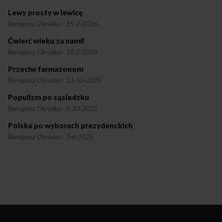
Lewy prosty w lewicę
Remigiusz Okraska
·
15-2-2026
Ćwierć wieku za nami!
Remigiusz Okraska
·
10-2-2026
Przeciw farmazonom
Remigiusz Okraska
·
13-10-2025
Populizm po sąsiedzku
Remigiusz Okraska
·
8-10-2025
Polska po wyborach prezydenckich
Remigiusz Okraska
·
3-6-2025