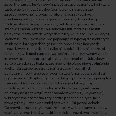
że partnerem dla lewicy powinna być prospołeczna i etatystyczna
część prawicy, nie zaś środowiska liberalne gospodarczo,
za to zafiksowane na swoich preferencjach seksualnych,
nielubieniu biskupów czy zażywaniu zakazanych substancji.
Podkreślaliśmy, że współpraca czy solidarność ponadnarodowa
stanowią cenne wartości, ale zobowiązania moralne i zadania
polityczne mamy przede wszystkim tutaj, w Polsce – nie w Paryżu,
Wenezueli czy Palestynie. Nie popadając w typową dla niektórych
studencko-inteligenckich grupek chłopomańską fascynację
„prawdziwymi robotnikami” i tylko nimi, odcinaliśmy się także od nic
nie znaczących mód typu „prawa kobiet”, bo dobrze wiemy, że inne
interesy i problemy ma sprzątaczka, a inne madame Kulczykowa.
Za to wszystko spotkała nasze niewielkie pismo niewspółmiernie
wielka fala ataków ze strony mainstreamu i rozmaitych
politycznych sekt, a epitety typu „faszyści”, „narodowi socjaliści”
czy „ciemnogród” były w tym szmatławym procederze na porządku
dziennym. Dziś ukazują się po polsku książki tak wybitnych
umysłów, jak Tony Judt czy Richard Rorty (jego „Spełnianie
obietnicy naszego kraju” recenzowałem w nr. 51 „Obywatela”),
w których znaleźć można tezy bardzo podobne do tych, jakie
propagujemy – zapewne mniej sprawnie – już ponad dekadę.
Co prawda, trudno oczekiwać, że autorzy wspomnianych ataków
wyciągną z tego jakieś wnioski, bo polska „prawdziwa lewica” jest