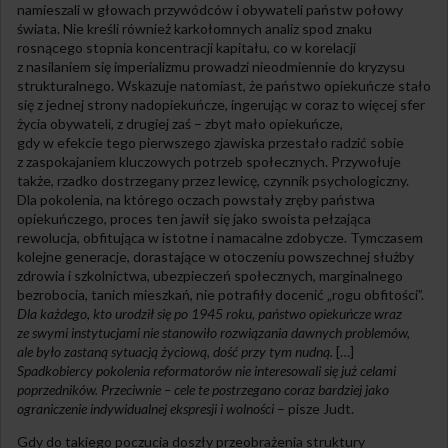
namieszali w głowach przywódców i obywateli państw połowy
świata. Nie kreśli również karkołomnych analiz spod znaku
rosnącego stopnia koncentracji kapitału, co w korelacji
z nasilaniem się imperializmu prowadzi nieodmiennie do kryzysu
strukturalnego. Wskazuje natomiast, że państwo opiekuńcze stało
się z jednej strony nadopiekuńcze, ingerując w coraz to więcej sfer
życia obywateli, z drugiej zaś – zbyt mało opiekuńcze,
gdy w efekcie tego pierwszego zjawiska przestało radzić sobie
z zaspokajaniem kluczowych potrzeb społecznych. Przywołuje
także, rzadko dostrzegany przez lewicę, czynnik psychologiczny.
Dla pokolenia, na którego oczach powstały zręby państwa
opiekuńczego, proces ten jawił się jako swoista pełzająca
rewolucja, obfitująca w istotne i namacalne zdobycze. Tymczasem
kolejne generacje, dorastające w otoczeniu powszechnej służby
zdrowia i szkolnictwa, ubezpieczeń społecznych, marginalnego
bezrobocia, tanich mieszkań, nie potrafiły docenić „rogu obfitości”.
Dla każdego, kto urodził się po 1945 roku, państwo opiekuńcze wraz
ze swymi instytucjami nie stanowiło rozwiązania dawnych problemów,
ale było zastaną sytuacją życiową, dość przy tym nudną.
[…]
Spadkobiercy pokolenia reformatorów nie interesowali się już celami
poprzedników. Przeciwnie – cele te postrzegano coraz bardziej jako
ograniczenie indywidualnej ekspresji i wolności
– pisze Judt.
Gdy do takiego poczucia doszły przeobrażenia struktury