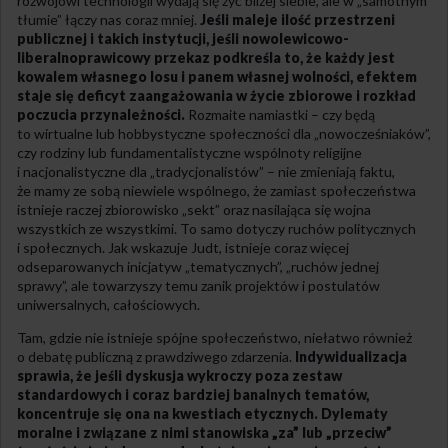
rozwojowi technologii wydają się żyć bliżej siebie, ale w „samotnym
tłumie” łączy nas coraz mniej.
Jeśli maleje ilość przestrzeni
publicznej i takich instytucji, jeśli nowolewicowo-
liberalnoprawicowy przekaz podkreśla to, że każdy jest
kowalem własnego losu i panem własnej wolności, efektem
staje się deficyt zaangażowania w życie zbiorowe i rozkład
poczucia przynależności.
Rozmaite namiastki – czy będą
to wirtualne lub hobbystyczne społeczności dla „nowocześniaków”,
czy rodziny lub fundamentalistyczne wspólnoty religijne
i nacjonalistyczne dla „tradycjonalistów” – nie zmieniają faktu,
że mamy ze sobą niewiele wspólnego, że zamiast społeczeństwa
istnieje raczej zbiorowisko „sekt” oraz nasilająca się wojna
wszystkich ze wszystkimi. To samo dotyczy ruchów politycznych
i społecznych. Jak wskazuje Judt, istnieje coraz więcej
odseparowanych inicjatyw „tematycznych”, „ruchów jednej
sprawy”, ale towarzyszy temu zanik projektów i postulatów
uniwersalnych, całościowych.
Tam, gdzie nie istnieje spójne społeczeństwo, niełatwo również
o debatę publiczną z prawdziwego zdarzenia.
Indywidualizacja
sprawia, że jeśli dyskusja wykroczy poza zestaw
standardowych i coraz bardziej banalnych tematów,
koncentruje się ona na kwestiach etycznych. Dylematy
moralne i związane z nimi stanowiska „za” lub „przeciw”