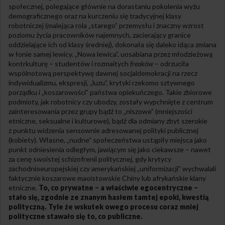
społecznej, polegające głównie na dorastaniu pokolenia wyżu
demograficznego oraz na kurczeniu się tradycyjnej klasy
robotniczej (malejąca rola „starego” przemysłu i znaczny wzrost
poziomu życia pracowników najemnych, zacierający granice
oddzielające ich od klasy średniej), dokonała się daleko idąca zmiana
w łonie samej lewicy. „Nowa lewica”, uosabiana przez młodzieżową
kontrkulturę – studentów i rozmaitych
freaków
– odrzuciła
wspólnotową perspektywę dawnej socjaldemokracji na rzecz
indywidualizmu, ekspresji, „luzu”, krytyki rzekomo sztywnego
porządku i „koszarowości” państwa opiekuńczego. Takie zbiorowe
podmioty, jak robotnicy czy ubodzy, zostały wypchnięte z centrum
zainteresowania przez grupy bądź to „niszowe” (mniejszości
etniczne, seksualne i kulturowe), bądź dla odmiany zbyt szerokie
z punktu widzenia sensownie adresowanej polityki publicznej
(kobiety). Własne, „nudne” społeczeństwa ustąpiły miejsca jako
punkt odniesienia odległym, jawiącym się jako ciekawsze – nawet
za cenę swoistej schizofrenii politycznej, gdy krytycy
zachodnioeuropejskiej czy amerykańskiej „uniformizacji” wychwalali
faktycznie koszarowe maoistowskie Chiny lub afrykańskie klany
etniczne.
To, co prywatne – a właściwie egocentryczne –
stało się, zgodnie ze znanym hasłem tamtej epoki, kwestią
polityczną. Tyle że wskutek owego procesu coraz mniej
polityczne stawało się to, co publiczne.