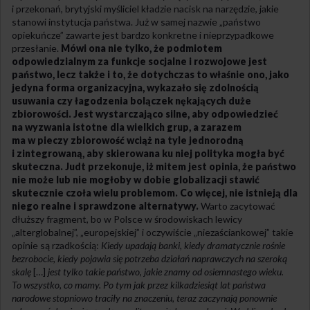
i przekonań, brytyjski myśliciel kładzie nacisk na narzędzie, jakie
stanowi instytucja państwa. Już w samej nazwie „państwo
opiekuńcze” zawarte jest bardzo konkretne i nieprzypadkowe
przesłanie.
Mówi ona nie tylko, że podmiotem
odpowiedzialnym za funkcje socjalne i rozwojowe jest
państwo, lecz także i to, że dotychczas to właśnie ono, jako
jedyna forma organizacyjna, wykazało się zdolnością
usuwania czy łagodzenia bolączek nękających duże
zbiorowości. Jest wystarczająco silne, aby odpowiedzieć
na wyzwania istotne dla wielkich grup, a zarazem
ma w pieczy zbiorowość wciąż na tyle jednorodną
i zintegrowaną, aby skierowana ku niej polityka mogła być
skuteczna. Judt przekonuje, iż mitem jest opinia, że państwo
nie może lub nie mogłoby w dobie globalizacji stawić
skutecznie czoła wielu problemom. Co więcej, nie istnieją dla
niego realne i sprawdzone alternatywy.
Warto zacytować
dłuższy fragment, bo w Polsce w środowiskach lewicy
„alterglobalnej”, „europejskiej” i oczywiście „niezaściankowej” takie
opinie są rzadkością:
Kiedy upadają banki, kiedy dramatycznie rośnie
bezrobocie, kiedy pojawia się potrzeba działań naprawczych na szeroką
skalę
[…]
jest tylko takie państwo, jakie znamy od osiemnastego wieku.
To wszystko, co mamy. Po tym jak przez kilkadziesiąt lat państwa
narodowe stopniowo traciły na znaczeniu, teraz zaczynają ponownie