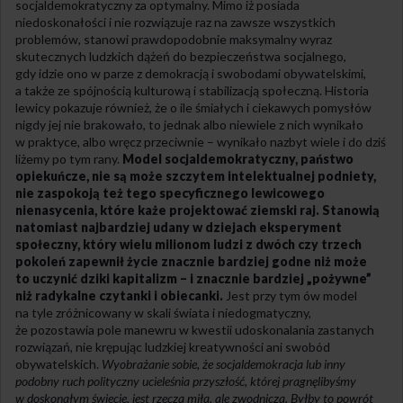
socjaldemokratyczny za optymalny. Mimo iż posiada
niedoskonałości i nie rozwiązuje raz na zawsze wszystkich
problemów, stanowi prawdopodobnie maksymalny wyraz
skutecznych ludzkich dążeń do bezpieczeństwa socjalnego,
gdy idzie ono w parze z demokracją i swobodami obywatelskimi,
a także ze spójnością kulturową i stabilizacją społeczną. Historia
lewicy pokazuje również, że o ile śmiałych i ciekawych pomysłów
nigdy jej nie brakowało, to jednak albo niewiele z nich wynikało
w praktyce, albo wręcz przeciwnie – wynikało nazbyt wiele i do dziś
liżemy po tym rany.
Model socjaldemokratyczny, państwo
opiekuńcze, nie są może szczytem intelektualnej podniety,
nie zaspokoją też tego specyficznego lewicowego
nienasycenia, które każe projektować ziemski raj. Stanowią
natomiast najbardziej udany w dziejach eksperyment
społeczny, który wielu milionom ludzi z dwóch czy trzech
pokoleń zapewnił życie znacznie bardziej godne niż może
to uczynić dziki kapitalizm – i znacznie bardziej „pożywne”
niż radykalne czytanki i obiecanki.
Jest przy tym ów model
na tyle zróżnicowany w skali świata i niedogmatyczny,
że pozostawia pole manewru w kwestii udoskonalania zastanych
rozwiązań, nie krępując ludzkiej kreatywności ani swobód
obywatelskich.
Wyobrażanie sobie, że socjaldemokracja lub inny
podobny ruch polityczny ucieleśnia przyszłość, której pragnęlibyśmy
w doskonałym świecie, jest rzeczą miłą, ale zwodniczą. Byłby to powrót