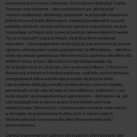
na kwestie braterstwa i równości. Stosunkowy dobrobyt krajów
Zachodu oraz istnienie – jako pozostałości po „złotej erze” –
różnych możliwości „miękkiego lądowania” w przypadku kłopotów
jednostkowych bądź zbiorowych, topnieją (neoliberalny sposób
podziału dochodu sprzyja wyłącznie garstce wybrańców, reszcie
zostawiając ochłapy) oraz są wciąż jeszcze celowo demontowane.
To, co w lepszych czasach mogło się jednostkom wydawać
opłacalne – na propagandzie akcentującej sukcesotwórczy wymiar
egoizmu ufundowano wszak popularność neoliberalizmu – wkrótce
może się okazać samobójcze. Nierówności to zjawiska szkodliwe dla
wielkich rzesz, w tym i dla osób, którym dzisiaj wydaje się,
że są bezpieczne, bo przecież „nie są nieudacznikami”. Gdy proces
dewastacji ochronnych funkcji państwa, rozkładu społeczeństwa
i marginalizacji dobra wspólnego posunie się jeszcze dalej,
a gospodarka działająca wedle neoliberalnych wzorców będzie
generowała wciąż więcej i więcej niestabilności, większość z nas
może okazać się przegranymi lub zagrożonymi – dokładnie tak, jak
nasi pradziadowie w epoce przed stworzeniem państwa
opiekuńczego. Nierówność, rozumiana jako istnienie wielu barier
w dostępie do podstawowych dóbr, jest w takich realiach
nieopłacalna lub ryzykowna dla zdecydowanej większości
społeczeństwa.
Oprócz wspomnianych zaleceń dotyczących sfery postaw, idei