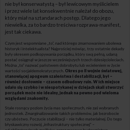
nie był konserwatystą – był lewicowym myślicielem
i przez wiele lat konsekwentnie należał do obozu,
który miał na sztandarach postęp. Dlatego jego
niewielka, za to bardzo treściwa rozprawa-manifest,
jest tak ciekawa.
Czym jest wspomniane „to”, nad którego zmarnowaniem ubolewa
historyk i intelektualista? Najprościej mówiąc, trzy ostatnie dekady
były okresem podkopywania porządku, który swą pełną, udaną
postać osiągnął w jeszcze wcześniejszych trzech dziesięcioleciach.
Można „to” nazwać państwem dobrobytu lub wcieleniem w życie
wartości socjaldemokratycznych.
Okres po II wojnie światowej,
stanowiącej apogeum szaleństwa i destabilizacji, był –
również dosłownie – czasem odbudowy ruin. W ich miejsce
udało się szybko i w niespotykanej w dziejach skali stworzyć
porządek może nie idealny, jednak na pewno pod wieloma
względami znakomity.
Stale rosnący poziom życia mas społecznych, nie zaś wybranych
jednostek. Zmarginalizowanie takich problemów, jak bezrobocie
czy ubóstwo. Poczucie stabilizacji – nie tylko materialnej. Do tego
błyskawiczny rozwój „infrastruktury społecznej” –
od obligatoryjnych zasiłków, przez masowe budownictwo