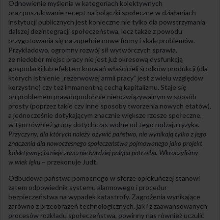
Odnowienie myślenia w kategoriach kolektywnych
oraz poszukiwanie recept na bolączki społeczne w działaniach
instytucji publicznych jest konieczne nie tylko dla powstrzymania
dalszej dezintegracji społeczeństwa, lecz także z powodu
przygotowania się na zupełnie nowe formy i skalę problemów.
Przykładowo, ogromny rozwój sił wytwórczych sprawia,
że niedobór miejsc pracy nie jest już okresową dysfunkcją
gospodarki lub efektem knowań właścicieli środków produkcji (dla
których istnienie „rezerwowej armii pracy” jest z wielu względów
korzystne) czy też immanentną cechą kapitalizmu. Staje się
on problemem prawdopodobnie nierozwiązywalnym w sposób
prosty (poprzez takie czy inne sposoby tworzenia nowych etatów),
a jednocześnie dotykającym znacznie większe rzesze społeczne,
w tym również grupy dotychczas wolne od tego rodzaju ryzyka.
Przyczyny, dla których należy ożywić państwo, nie wynikają tylko z jego
znaczenia dla nowoczesnego społeczeństwa pojmowanego jako projekt
kolektywny; istnieje znacznie bardziej paląca potrzeba. Wkroczyliśmy
w wiek lęku
– przekonuje Judt.
Odbudowa państwa pomocnego w sferze opiekuńczej stanowi
zatem odpowiednik systemu alarmowego i procedur
bezpieczeństwa na wypadek katastrofy. Zagrożenia wynikające
zarówno z przeobrażeń technologicznych, jak i z zaawansowanych
procesów rozkładu społeczeństwa, powinny nas również uczulić