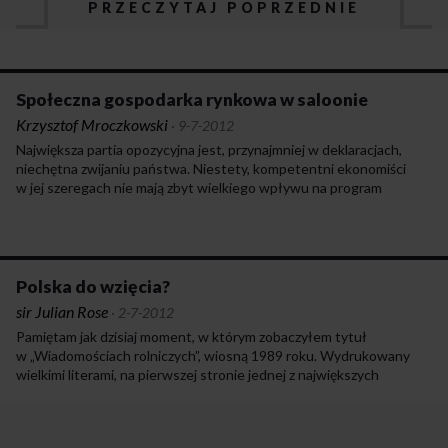
PRZECZYTAJ POPRZEDNIE
Społeczna gospodarka rynkowa w saloonie
Krzysztof Mroczkowski
·
9-7-2012
Największa partia opozycyjna jest, przynajmniej w deklaracjach,
niechętna zwijaniu państwa. Niestety, kompetentni ekonomiści
w jej szeregach nie mają zbyt wielkiego wpływu na program
gospodarczy. Obudzona nadzieja na zmiany i mesjanistyczny image
tej partii oznaczać mogą, w przypadku braku zmiany paradygmatów
gospodarczych, zaaplikowanie krajowi niepotrzebnej dozy
niestabilności. Brak poprawy warunków życia pauperyzowanego
społeczeństwa może zmusić rzeczone środowisko do działań
Polska do wzięcia?
nieracjonalnych. Jedynym możliwym sposobem utrzymania
sir Julian Rose
·
2-7-2012
mobilizacji politycznej swoich zwolenników, którym nie przybędzie
Pamiętam jak dzisiaj moment, w którym zobaczyłem tytuł
„masła na chlebie” ani „kartofli na talerzu”, będzie zastąpienie
w „Wiadomościach rolniczych”, wiosną 1989 roku. Wydrukowany
populizmu ekonomicznego – kulturowym.
wielkimi literami, na pierwszej stronie jednej z największych
brytyjskich gazet rolniczych, brzmiał: „Polska do wzięcia”. Było to dla
mnie jak cios nożem w serce. Chociaż nigdy przedtem nie byłem
w Polsce, ani nawet zbyt dużo nie rozmyślałem o tym kraju,