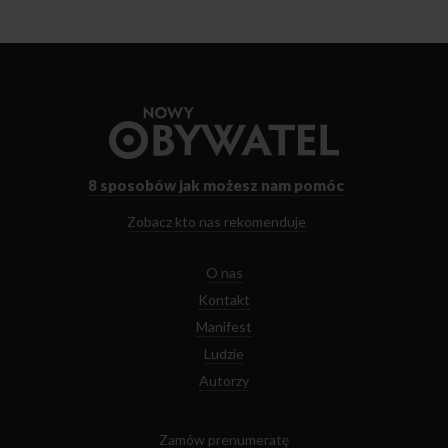
Przejdź
do
strony
głównej
8 sposobów
jak możesz nam pomóc
Zobacz kto nas rekomenduje
O nas
Kontakt
Manifest
Ludzie
Autorzy
Zamów prenumeratę