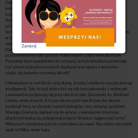
Zaimponowali mi ostatnio poznańscy naukowcy i artyści,
którzy w proteście przeciwko budowie osiedla kontenerów
socjalnych napisali w liście do prezydenta stolicy Wielkopolski,
Ryszarda Grobelnego: „Nie chcemy i nie możemy się biernie
przyglądać sytuacji, w której Poznań buduje getto biedy,
do którego zsyłani mają być najsłabsi mieszkańcy miasta. Bowiem
WESPRZYJ NAS!
w tym kontekście funkcjonowanie miejskich instytucji kultury,
teatrów oraz galerii, staje się farsą, legitymizując i – co gorsze –
Zamknij
maskując nieludzką politykę mieszkaniową władz miasta. Nasze
przyzwolenie na taki sposób traktowania części mieszkańców
Poznania doprowadziłoby do sytuacji, w której kultura przestaje
być płaszczyzną krytycznych dyskusji oraz sporu o wartości –
stając się jedynie rozrywką dla elit”.
Odnalazłem w tym liście całą dumę, troskę i wielkość naszej dawnej
inteligencji. Tak, to był dobry list na rok korczakowski. I widzę jak
z zaświatów podpisują się pod nim Korczak, Żeromski, ks. Bliziński
i wielu, wielu innych. A kogo nie ma pod tym listem, bo akurat
podpisał inny, w obronie swoich kolegów, ten, mówiąc językiem
Starego Doktora, zapisał się do grona „cwaniaków, błaznów,
ohydnych krętaczy, pokojowej psiarni i kreatur najgorszej sorty”.
Własnych inwektyw już nie wymyślam, bo upał. Ale milszy mi polski
upał od Was, moje typy.