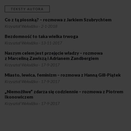
to jednak to zdanie mną wstrząsnęło. Oczami wyobraźni jasno
ujrzałem tysiące tradycyjnych gospodarstw, żywych wspólnot
TEKSTY AUTORA
kultywujących wiejski styl życia, miażdżonych przez chciwy
zachodni agrobiznes ze swoją nienasyconą żądzą łatwych zysków
Co z tą piosnką? – rozmowa z Jarkiem Szubrychtem
i neokolonialnej ekspansji. Nie chciało mi się wierzyć, aby Polska
Krzysztof Wołodźko
·
2-1-2018
po daniu dowodów tak wielkiego heroizmu i ogromnej energii, jaką
włożyła w pozbycie się trwającej przez dekady komunistycznej
Bezdomność to taka wielka trwoga
opresji, pozwoliła, aby to wszystko zakończyło się w tak opłakany
Krzysztof Wołodźko
·
13-11-2017
sposób.
Naszym celem jest przejęcie władzy – rozmowa
z Marceliną Zawiszą i Adrianem Zandbergiem
Krzysztof Wołodźko
·
17-9-2017
Miasto, lewica, feminizm – rozmowa z Hanną Gill-Piątek
Krzysztof Wołodźko
·
17-9-2017
„Niemożliwe” zdarza się codziennie – rozmowa z Piotrem
Ikonowiczem
Krzysztof Wołodźko
·
17-9-2017