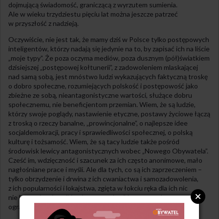
dojmującą świadomość, graniczącą z wyrzutem sumienia.
Ale w wieku trzydziestu pięciu lat można jeszcze patrzeć
w przyszłość z nadzieją.
Oczywiście, nie jest tak, że mamy dziś w Polsce tylko postępowych
inteligentów, którzy nadają się jedynie na to, by zapisać ich na liście
„moje typy”. Że poza oczyma mediów, poza dusznym (pół)światkiem
dzisiejszej „postępowej kołtunerii”, z zadowoleniem mlaskającej
nad samą sobą, jest mnóstwo ludzi wykazujących faktyczną troskę
o dobro społeczne, rozumiejących polskość i postępowość jako
zbieżne ze sobą, nieantagonistyczne wartości, służące dobru
społecznemu, nie beneficjentom przemian. Wiem, że są ludzie,
którzy swoje poglądy, nastawienie etyczne, postawy życiowe łączą
z troską o rzeczy banalne, „prowincjonalne”, o najlepsze idee
socjaldemokracji, pracy i sprawiedliwości społecznej, o polską
kulturę i tożsamość. Wiem, że są tacy ludzie także pośród
środowisk lewicy antagonistycznych wobec „Nowego Obywatela”.
Cześć im, wdzięczność i szacunek za ich często anonimowe, mało
nagłośniane prace i myśli. Ale dla tych, co są ich zaprzeczeniem –
tylko obrzydzenie i drwina z ich cwaniactwa i samozadowolenia,
z ich popularności i lokajstwa, zgięta w łokciu ręka dla ich nic
nie kosztującej „walki z ciemnogrodem”, bo często do tego
ogranicza się ich wybrakowany humanizm.