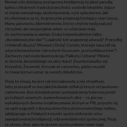
Niemal cała dzisiejsza postępowa inteligencja to jakaś parodia,
kpina z chlubnych tradycji przeszłości, osobniki lokajskie, żyjące
w stanie mentalnego skolonizowania, syte splendorem, jaki
im ofiarowano za to, że grzecznie przyjmują istniejący stan rzeczy.
Mamy parunastu dżentelmenów, którzy chętnie będą walczyć
z krzyżem, ale niespecjalnie wiem, co właściwie mają
do zaoferowania w zamian. Etykę indywidualistów i/albo
„dorobkiewiczów idei”? Lojalność kół wzajemnej adoracji? Przesyłkę
z Holandii dla psa? Wywiad z Dodą? Cynizm, którego nauczyli się
od postkomunistów i obrosłych tłuszczem „postsolidaruchów”?
Zachwyty nad osobnikami pokroju Palikota i Urbana? Pikietę
w obronie Jaruzelskiego na ulicy Ikara? Zwymiotowałby się
Krzywicki, Żeromski, Korczak et consortes, gdyby musieli
to towarzystwo uznać za swoich dziedziców.
Piszę te słowa, bo jest rok korczakowski, a nie chciałbym,
żeby przeszedł on bez jakichkolwiek refleksji innych niż laurkowo-
cukierkowe. Bez doświadczenia i poświadczenia bolesnej pustki
po ludziach umarłych, wymordowanych albo – co gorsza –
wykolejonych dwoma totalitaryzmami, którym w PRL przyszło się
na ogół pogodzić z duszną atmosferą okołosowieckiego reżimu,
zabijającego w Polakach instynkt społecznikowski, etos
zaangażowanej inteligencji, odpowiedzialności społecznej. Piszę
te słowa, choć sam nie jestem społecznikiem i mam tego