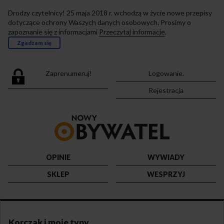
Drodzy czytelnicy! 25 maja 2018 r. wchodzą w życie nowe przepisy
dotyczące ochrony Waszych danych osobowych. Prosimy o
zapoznanie się z informacjami
Przeczytaj informacje
.
Zgadzam się
Zaprenumeruj!
Logowanie.
Rejestracja
Przejdź
do
strony
głównej
OPINIE
WYWIADY
SKLEP
WESPRZYJ
Korczak i moje typy