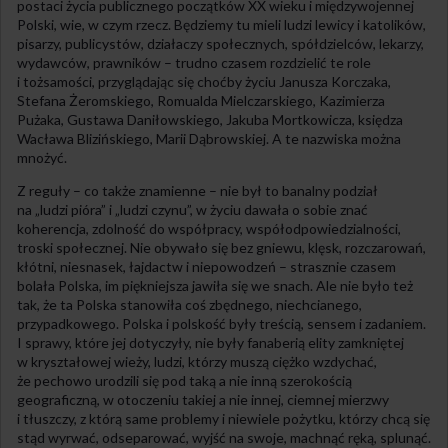
postaci życia publicznego początków XX wieku i międzywojennej
Polski, wie, w czym rzecz. Będziemy tu mieli ludzi lewicy i katolików,
pisarzy, publicystów, działaczy społecznych, spółdzielców, lekarzy,
wydawców, prawników – trudno czasem rozdzielić te role
i tożsamości, przyglądając się choćby życiu Janusza Korczaka,
Stefana Żeromskiego, Romualda Mielczarskiego, Kazimierza
Pużaka, Gustawa Daniłowskiego, Jakuba Mortkowicza, księdza
Wacława Blizińskiego, Marii Dąbrowskiej. A te nazwiska można
mnożyć.
Z reguły – co także znamienne – nie był to banalny podział
na „ludzi pióra” i „ludzi czynu”, w życiu dawała o sobie znać
koherencja, zdolność do współpracy, współodpowiedzialności,
troski społecznej. Nie obywało się bez gniewu, klęsk, rozczarowań,
kłótni, niesnasek, łajdactw i niepowodzeń – strasznie czasem
bolała Polska, im piękniejsza jawiła się we snach. Ale nie było też
tak, że ta Polska stanowiła coś zbędnego, niechcianego,
przypadkowego. Polska i polskość były treścią, sensem i zadaniem.
I sprawy, które jej dotyczyły, nie były fanaberią elity zamkniętej
w kryształowej wieży, ludzi, którzy muszą ciężko wzdychać,
że pechowo urodzili się pod taką a nie inną szerokością
geograficzną, w otoczeniu takiej a nie innej, ciemnej mierzwy
i tłuszczy, z którą same problemy i niewiele pożytku, którzy chcą się
stąd wyrwać, odseparować, wyjść na swoje, machnąć ręką, splunąć.