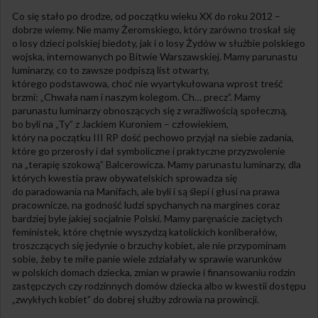
Co się stało po drodze, od początku wieku XX do roku 2012 –
dobrze wiemy. Nie mamy Żeromskiego, który zarówno troskał się
o losy dzieci polskiej biedoty, jak i o losy Żydów w służbie polskiego
wojska, internowanych po Bitwie Warszawskiej. Mamy parunastu
luminarzy, co to zawsze podpiszą list otwarty,
którego podstawowa, choć nie wyartykułowana wprost treść
brzmi: „Chwała nam i naszym kolegom. Ch… precz”. Mamy
parunastu luminarzy obnoszących się z wrażliwością społeczną,
bo byli na „Ty” z Jackiem Kuroniem – człowiekiem,
który na początku III RP dość pechowo przyjął na siebie zadania,
które go przerosły i dał symboliczne i praktyczne przyzwolenie
na „terapię szokową” Balcerowicza. Mamy parunastu luminarzy, dla
których kwestia praw obywatelskich sprowadza się
do paradowania na Manifach, ale byli i są ślepi i głusi na prawa
pracownicze, na godność ludzi spychanych na margines coraz
bardziej byle jakiej socjalnie Polski. Mamy paręnaście zaciętych
feministek, które chętnie wyszydzą katolickich konliberałów,
troszczących się jedynie o brzuchy kobiet, ale nie przypominam
sobie, żeby te miłe panie wiele zdziałały w sprawie warunków
w polskich domach dziecka, zmian w prawie i finansowaniu rodzin
zastępczych czy rodzinnych domów dziecka albo w kwestii dostępu
„zwykłych kobiet” do dobrej służby zdrowia na prowincji.