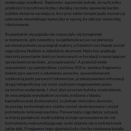
zwiększając prędkość. Rajdowiec zapomniał jednak, że na liczniku
prędkości trzycyfrowa liczba z dwójką z przodu zapewnia bardzo
szybkie dotarcie na miejsce, lecz przy takim tempie jazdy wystarczy
uderzenie niewielkiego kamyczka w oponę, by zaliczyć wywrotkę
i dachowanie.
Rozpędzanie się pojazdu nie rozpoczęło się bynajmniej
w momencie, gdy szwedzcy socjaldemokraci po raz pierwszy
od niemal półwiecza przegrali wybory, a Friedrich von Hayek został
nagrodzony Noblem w dziedzinie ekonomii. Mało kto analizuje
niestety powstanie doktryn lewicowych w korelacji z narastającym
sprzeciwem przeciwko „przyspieszeniu”. A przecież wiele
wspomnień czy pamiętników z połowy XIX w. zawiera fragmenty
świadczące wprost o zdumieniu autorów, spowodowanym
szybkością jazdy parowych lokomotyw, przekazywaniem informacji
drogą telegraficzną czy coraz szybszym reagowaniem prasy
na istotne wydarzenia. I choć zbyt prostym byłoby stwierdzenie,
że owa plejada wynalazków została zrodzona z blasku
kapitalistycznej doskonałości, to jednak nietrudno dostrzec,
że postęp technologiczny szybko został skolonizowany i służył
potrzebom rynkowej machiny. Perwersyjny ciąg dalszy sytuacji,
w której genialność myśli ludzkiej zostaje sprowadzona do roli
instrumentu maksymalizującego zyski objawia się w pełnej krasie
także dziś. Przejawem tego zjawiska była choćby niedawna batalia