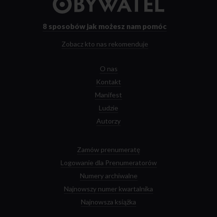
do
strony
głównej
8 sposobów
jak możesz nam pomóc
Zobacz kto nas rekomenduje
O nas
Kontakt
Manifest
Ludzie
Autorzy
Zamów prenumeratę
Logowanie dla Prenumeratorów
Numery archiwalne
Najnowszy numer kwartalnika
Najnowsza książka