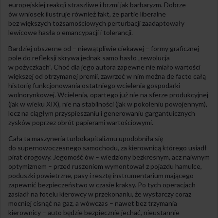
europejskiej reakcji straszliwe i brzmi jak barbaryzm. Dobrze
ów wniosek ilustruje również fakt, że partie liberalne
bez większych tożsamościowych perturbacji zaadaptowały
lewicowe hasła o emancypacji i tolerancji.
Bardziej obszerne od – niewątpliwie ciekawej – formy graficznej
pole do refleksji skrywa jednak samo hasło „rewolucja
w pożyczkach”. Choć dla jego autora zapewne nie miało wartości
większej od otrzymanej premii, zawrzeć w nim można de facto całą
historię funkcjonowania ostatniego wcielenia gospodarki
wolnorynkowej. Wcielenia, opartego już nie na sferze produkcyjnej
(jak w wieku XIX), nie na stabilności (jak w pokoleniu powojennym),
lecz na ciągłym przyspieszaniu i generowaniu gargantuicznych
zysków poprzez obrót papierami wartościowymi.
Cała ta maszyneria turbokapitalizmu upodobniła się
do supernowoczesnego samochodu, za kierownicą którego usiadł
pirat drogowy. Jegomość ów – wiedziony bezkresnym, acz naiwnym
optymizmem – przed ruszeniem wymontował z pojazdu hamulce,
poduszki powietrzne, pasy i resztę instrumentarium mającego
zapewnić bezpieczeństwo w czasie kraksy. Po tych operacjach
zasiadł na fotelu kierowcy w przekonaniu, że wystarczy coraz
mocniej cisnąć na gaz, a wówczas – nawet bez trzymania
kierownicy – auto będzie bezpiecznie jechać, nieustannie