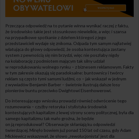
Przecząca odpowiedź na to pytanie winna wynikać raczej z faktu,
że środowisko takie jest stosunkowo niewielkie, a więc i szansa
na przypadkowe spotkanie z dziełem któregoś z jego
przedstawicieli wydaje się znikoma. Odpada tym samym najłatwiej
wlatująca do głowy odpowiedź, że osoba kontestująca zastany
system z pewnością się nim brzydzi, więc nie poszłaby nigdy
na kolaborację z podmiotem mającym tak silny udział
w reprodukowaniu wolnego rynku – z biznesem reklamowym. Fakty
w tym zakresie okazują się paradoksalne: buntownicy i twórcy
reklam są często tymi samymi ludźmi, co – jak wskazał w jednym
z wywiadów Benjamin Barber – świetnie ilustrują dalsze losy
pionierów buntu przeciwko Dwightowi Eisenhowerowi.
Do interesującego wniosku prowadzi również odwrócenie tego
rozumowania – czyżby retoryka i stylistyka środowisk
kontestujących kapitalizm z lewej strony sceny politycznej, była dla
samego kapitalizmu tak mało groźna, że będzie
on ją reprodukował? Obserwacje skłaniają ku odpowiedzi
twierdzącej. Minęło bowiem już ponad 150 lat od czasu, gdy Adam
Mickiewicz wskazywał, że słowo „rewolucjonista” jest dla