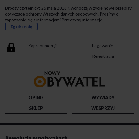
Drodzy czytelnicy! 25 maja 2018 r. wchodzą w życie nowe przepisy
dotyczące ochrony Waszych danych osobowych. Prosimy o
zapoznanie się z informacjami
Przeczytaj informacje
.
Zgadzam się
Zaprenumeruj!
Logowanie.
Rejestracja
Przejdź
do
strony
głównej
OPINIE
WYWIADY
SKLEP
WESPRZYJ
Rewolucja w pożyczkach