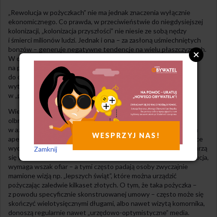
„Rewolucja w pożyczkach” nie ma jednak znaczenia wyłącznie
ekonomicznego. Co prawda, w przeciwieństwie do niegdysiejszej
kolonizacji, „kolonizacja przyszłości” nie niesie ze sobą nędzy
i śmierci milionów ludzi. Jednak i ona – za zasłoną uśmiechniętych
bonzów – generuje negatywne tendencje na wielu płaszczyznach.
W odróżnieniu od swej poprzedniczki, która koncentrowała się
na przerzucaniu bogactwa z terytoriów peryferyjnych
do ówczesnego światowego centrum, pożyczkowa rewolucja
wytwarza takie tendencje nie tylko w „trzecim”, ale także
w „pierwszym” świecie.
Wiele można by napisać – i wiele już napisano – o degradacji
olbrzymich przestrzeni planety oraz łamaniu praw człowieka
w azjatyckich fabrykach, byle tylko uczynić zadość rozbuchanym
WESPRZYJ NAS!
apetytom konsumpcyjnym krajów Zachodu. Bardziej interesujące
wydaje się jednak dostrzeżenie nowych pól konfliktu, które tworzą
Zamknij
się w Europie. „Rewolucja w pożyczkach”, jak każda chyba rewolucja,
wymaga wszak ofiar – a tymi często padają osoby zwyczajnie
mamione wizją np. „lepszych świąt”, które można urządzić
pożyczając zaledwie kilkaset złotych. O tym, że taka pożyczka –
z powodu specyficznie skonstruowanej umowy – często może się
skończyć wielotysięcznymi długami, albo nawet wizytą komornika,
donoszą regularnie nawet „urzędowo-optymistyczne” media.