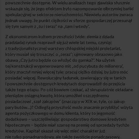
powszechnie dostępne. W wielu analizach tego zjawiska słusznie
wskazuje się, że jego efektem było napompowanie olbrzymiej bańki
spekulacyjnej w sektorze nieruchomości. Niewielu autorów zwraca
jednak uwagę, że punkt ciężkości w sferze gospodarczej przesunął
się tym samym z „tu i teraz” na „tam i wtedy”.
Z ekonomicznym kultem przeszłości (vide: ziemia z dziada
pradziada) rynek rozprawił się już wiele lat temu, czyniąc
z tradycjonalistycznej warstwy chłopskiej miejski proletariat,
który musiał się troszczyć o „teraz”; ujmowany obrazowo jako
obawa „Czy jutro będzie co włożyć do garnka?”. Na użytek
tej konstrukcji wygenerowano mit „od pucybuta do milionera”,
który znaczył mniej więcej tyle: pracuj ciężko dzisiaj, by jutro móc
posiadać więcej. Rewolucyjny ładunek, zawierający się w tanich
i powszechnie dostępnych kredytach doprowadził do przejścia
także tego etapu. Po cóż bowiem czekać, aż skrupulatnie okładane
pieniądze osiągną kwotę, która umożliwi oszczędnemu
posiadaczowi „szał zakupów” (znaczący w XIX w. tyle, co zakup
pary butów…)? Odległą przyszłość może znacznie przybliżyć wizyta
agenta pożyczkowego w domu klienta, który to jegomość
dodatkowo – uszczęśliwiając gospodarstwo domowe kredytem
hipotecznym – będzie miał szansę na premię od sprzedaży tychże
kredytów. Kapitał okazał się więc mieć charakter już
nie tylko ponadnarodowy, ale także swoiście ponadczasowy.