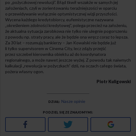
po „pożyczkowej rewolucji”. Błąd tkwił wszakże w samych jej
założeniach, czyli w zorientowaniu teraźniejszości w oparciu
o przewidywanie wyłącznie optymistycznej wizji przyszłości.
Wycena każdego kredytobiorcy, eufemistyczne nazywana
„określeniem zdolności kredytowej”, polega przecież na założeniu,
że aktualna sytuacja zarobkowa nie tylko nie ulegnie pogorszeniu
z powodu np. straty pracy, ale że będzie ona wręcz coraz to lepsza.
Za 30 lat – rozumują bankierzy – Jan Kowalski nie będzie już
li tylko supervisorem w Cinema City, lecz zdąży przejść
przez szczebel kierownika obiektu aż do koordynatora
regionalnego, a może nawet jeszcze wyżej. Z powodu tak naiwnych
kalkulacji „rewolucja w pożyczkach” dziś, na oczach całego świata,
pożera własny ogon.
Piotr Kuligowski
Nasze opinie
DZIAŁ
PODZIEL SIĘ ZE ZNAJOMYMI
Facebook
Twitter
Google+