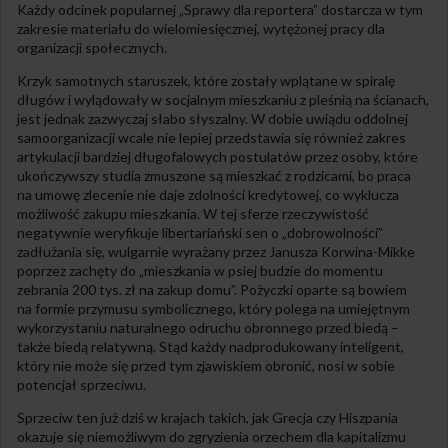
Każdy odcinek popularnej „Sprawy dla reportera” dostarcza w tym
zakresie materiału do wielomiesięcznej, wytężonej pracy dla
organizacji społecznych.
Krzyk samotnych staruszek, które zostały wplątane w spiralę
długów i wylądowały w socjalnym mieszkaniu z pleśnią na ścianach,
jest jednak zazwyczaj słabo słyszalny. W dobie uwiądu oddolnej
samoorganizacji wcale nie lepiej przedstawia się również zakres
artykulacji bardziej długofalowych postulatów przez osoby, które
ukończywszy studia zmuszone są mieszkać z rodzicami, bo praca
na umowę zlecenie nie daje zdolności kredytowej, co wyklucza
możliwość zakupu mieszkania. W tej sferze rzeczywistość
negatywnie weryfikuje libertariański sen o „dobrowolności”
zadłużania się, wulgarnie wyrażany przez Janusza Korwina-Mikke
poprzez zachęty do „mieszkania w psiej budzie do momentu
zebrania 200 tys. zł na zakup domu”. Pożyczki oparte są bowiem
na formie przymusu symbolicznego, który polega na umiejętnym
wykorzystaniu naturalnego odruchu obronnego przed biedą –
także biedą relatywną. Stąd każdy nadprodukowany inteligent,
który nie może się przed tym zjawiskiem obronić, nosi w sobie
potencjał sprzeciwu.
Sprzeciw ten już dziś w krajach takich, jak Grecja czy Hiszpania
okazuje się niemożliwym do zgryzienia orzechem dla kapitalizmu