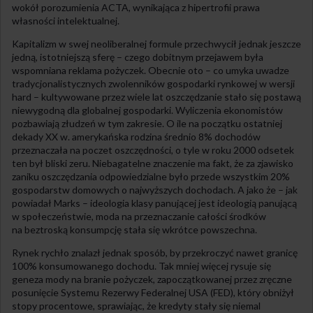
wokół porozumienia ACTA, wynikająca z hipertrofii prawa
własności intelektualnej.
Kapitalizm w swej neoliberalnej formule przechwycił jednak jeszcze
jedną, istotniejszą sferę – czego dobitnym przejawem była
wspomniana reklama pożyczek. Obecnie oto – co umyka uwadze
tradycjonalistycznych zwolenników gospodarki rynkowej w wersji
hard – kultywowane przez wiele lat oszczędzanie stało się postawą
niewygodną dla globalnej gospodarki. Wyliczenia ekonomistów
pozbawiają złudzeń w tym zakresie. O ile na początku ostatniej
dekady XX w. amerykańska rodzina średnio 8% dochodów
przeznaczała na poczet oszczędności, o tyle w roku 2000 odsetek
ten był bliski zeru. Niebagatelne znaczenie ma fakt, że za zjawisko
zaniku oszczędzania odpowiedzialne było przede wszystkim 20%
gospodarstw domowych o najwyższych dochodach. A jako że – jak
powiadał Marks – ideologia klasy panującej jest ideologią panującą
w społeczeństwie, moda na przeznaczanie całości środków
na beztroską konsumpcję stała się wkrótce powszechna.
Rynek rychło znalazł jednak sposób, by przekroczyć nawet granicę
100% konsumowanego dochodu. Tak mniej więcej rysuje się
geneza mody na branie pożyczek, zapoczątkowanej przez zręczne
posunięcie Systemu Rezerwy Federalnej USA (FED), który obniżył
stopy procentowe, sprawiając, że kredyty stały się niemal