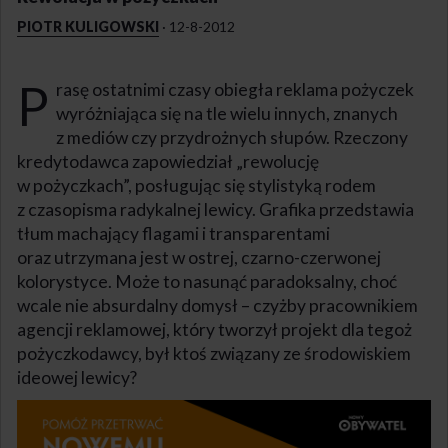
PIOTR KULIGOWSKI
·
12-8-2012
P
rasę ostatnimi czasy obiegła reklama pożyczek
wyróżniająca się na tle wielu innych, znanych
z mediów czy przydrożnych słupów. Rzeczony
kredytodawca zapowiedział „rewolucję
w pożyczkach”, posługując się stylistyką rodem
z czasopisma radykalnej lewicy. Grafika przedstawia
tłum machający flagami i transparentami
oraz utrzymana jest w ostrej, czarno-czerwonej
kolorystyce. Może to nasunąć paradoksalny, choć
wcale nie absurdalny domysł – czyżby pracownikiem
agencji reklamowej, który tworzył projekt dla tegoż
pożyczkodawcy, był ktoś związany ze środowiskiem
ideowej lewicy?