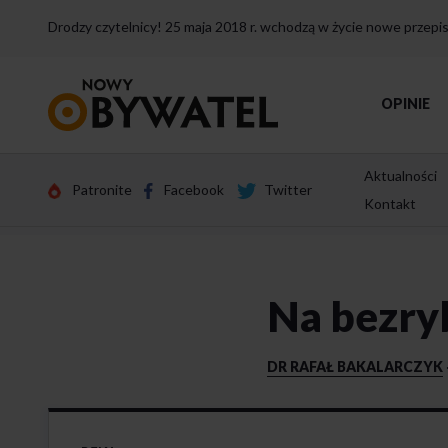
Drodzy czytelnicy! 25 maja 2018 r. wchodzą w życie nowe przep
Przejdź
OPINIE
do
strony
głównej
Aktualności
Patronite
Facebook
Twitter
Kontakt
Na bezryb
DR RAFAŁ BAKALARCZYK