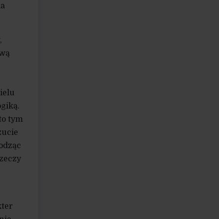
ia
,
ową
ielu
ogiką.
to tym
zucie
hodząc
rzeczy
kter