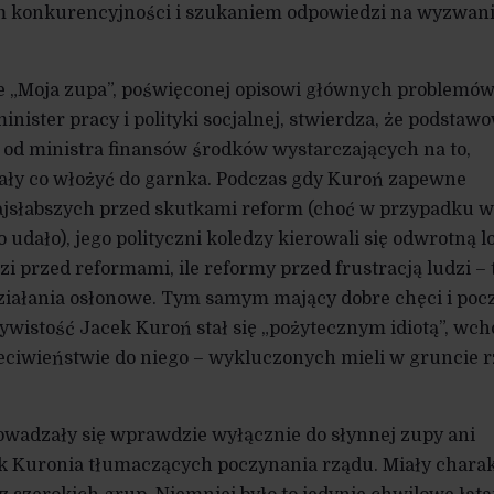
 konkurencyjności i szukaniem odpowiedzi na wyzwan
e „Moja zupa”, poświęconej opisowi głównych problemów
minister pracy i polityki socjalnej, stwierdza, że podstaw
 od ministra finansów środków wystarczających na to,
ły co włożyć do garnka. Podczas gdy Kuroń zapewne
najsłabszych przed skutkami reform (choć w przypadku w
 udało), jego polityczni koledzy kierowali się odwrotną l
dzi przed reformami, ile reformy przed frustracją ludzi – 
iałania osłonowe. Tym samym mający dobre chęci i poc
ywistość Jacek Kuroń stał się „pożytecznym idiotą”, wc
zeciwieństwie do niego – wykluczonych mieli w gruncie 
owadzały się wprawdzie wyłącznie do słynnej zupy ani
k Kuronia tłumaczących poczynania rządu. Miały chara