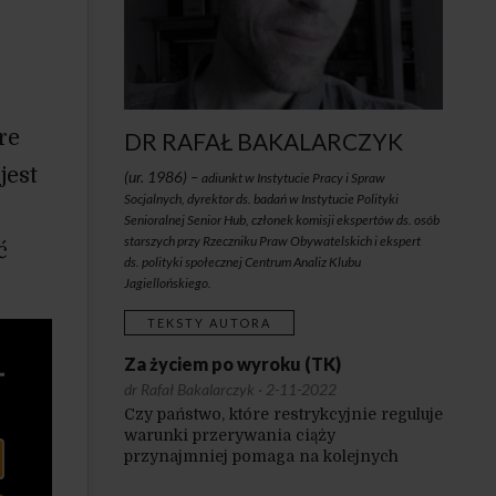
re
DR RAFAŁ BAKALARCZYK
jest
(ur. 1986) –
adiunkt w Instytucie Pracy i Spraw
Socjalnych, dyrektor ds. badań w Instytucie Polityki
Senioralnej Senior Hub, członek komisji ekspertów ds. osób
starszych przy Rzeczniku Praw Obywatelskich i ekspert
ć
ds. polityki społecznej Centrum Analiz Klubu
Jagiellońskiego.
TEKSTY AUTORA
Za życiem po wyroku (TK)
dr Rafał Bakalarczyk
·
2-11-2022
Czy państwo, które restrykcyjnie reguluje
warunki przerywania ciąży
przynajmniej pomaga na kolejnych
etapach życia?