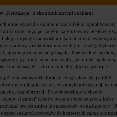
w „Kontakcie” z ekonomicznymi realiami
iódł mnie wywiad z Adamem Michnikiem, opublikowany
statni numer tego periodyku, zatytułowany „Po lewicy Oj
ialogu między środowiskami katolickimi i lewicowymi.
część rozmowy z redaktorem naczelnym „Gazety Wyborcz
 jego niegdyś znaczącej książki „Kościół, lewica, dialog” 
ojawiły się jednak także inne wątki, jak model społeczny
ec najsłabszych – i to na nich chciałbym się skupić.
ej, że dla postawy Michnika i jego środowiska po 1989 r.
kwentne unikanie czy wręcz zamykanie dyskusji na te
spektu transformacji. Prawdopodobnie w obawie
edynej słusznej” drogi w oczach społeczeństwa, które
trzymać proces zmian lub przestawić go na inne tory. 
 że sporo realnych powodów do kontestacji
status quo
mia