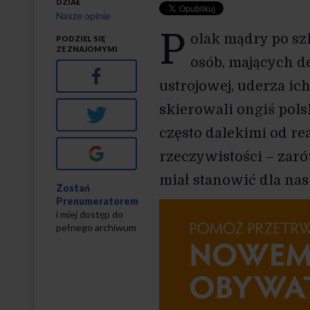
DZIAŁ
Nasze opinie
P
olak mądry po sz
PODZIEL SIĘ
ZE ZNAJOMYMI
osób, mających d
Facebook
ustrojowej, uderza ic
skierowali ongiś polsk
Twitter
często dalekimi od r
Google+
rzeczywistości – zarów
miał stanowić dla nas 
Zostań
Prenumeratorem
i miej dostęp do
pełnego archiwum