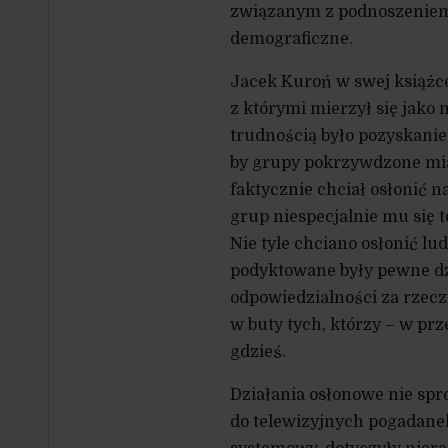
związanym z podnoszeniem
demograficzne.
Jacek Kuroń w swej książc
z którymi mierzył się jako 
trudnością było pozyskanie
by grupy pokrzywdzone mia
faktycznie chciał osłonić 
grup niespecjalnie mu się to
Nie tyle chciano osłonić lu
podyktowane były pewne dz
odpowiedzialności za rzecz
w buty tych, którzy – w pr
gdzieś.
Działania osłonowe nie spr
do telewizyjnych pogadane