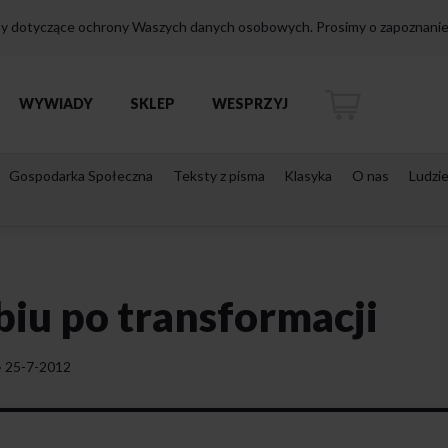
isy dotyczące ochrony Waszych danych osobowych. Prosimy o zapoznanie 
WYWIADY
SKLEP
WESPRZYJ
Gospodarka Społeczna
Teksty z pisma
Klasyka
O nas
Ludzi
iu po transformacji
·
25-7-2012