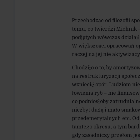
Przechodząc od filozofii sp
temu, co twierdzi Michnik – 
podjętych wówczas działań)
W większości opracowań op
raczej na jej nie aktywizac
Chodziło o to, by amortyzow
na restrukturyzacji społe
wzniecić opór. Ludziom nie
łowienia ryb – nie finanso
co podniosłoby zatrudnialn
niezbyt dużą i mało smako
przedemerytalnych etc. Od 
tamtego okresu, a tym bard
gdy zasadniczy przełom je