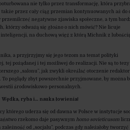
poturbowana nie tylko przez transformację, która przybr
le także przez cały ciąg przemian kontynuowanych aż do d
by przemilczeć negatywne zjawiska społeczne, a tym bard
ch, którzy odważą się głośno o nich mówić? Nie licuje
nteligencji, na duchową więź z którą Michnik z lubością
ka, a przyjrzyjmy się jego tezom na temat polityki
, tej pożądanej i tej możliwej do realizacji. Nie są to tezy
zerszego „salonu”, jak zwykli określać otoczenie redakto
. To poglądy zbyt powszechnie przyjmowane, by można b
kwestii środowiskowo-personalnych.
Wędka, ryba i… nauka łowienia!
y którego uderza się od dawna w Polsce w instytucje soc
. Państwo rzekomo daje pasywnym
homo sovieticusom
licz
 zależność od „socjalu”, podczas gdy należałoby tworzyć