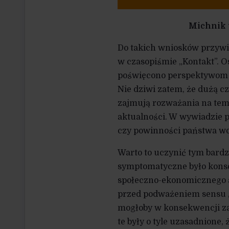
Michnik 
Do takich wniosków przyw
w czasopiśmie „Kontakt”. O
poświęcono perspektywom d
Nie dziwi zatem, że dużą 
zajmują rozważania na temat
aktualności. W wywiadzie p
czy powinności państwa wob
Warto to uczynić tym bardzi
symptomatyczne było konse
społeczno-ekonomicznego a
przed podważeniem sensu „j
mogłoby w konsekwencji za
te były o tyle uzasadnione,