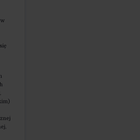
ew
się
h
ch
,
kim)
cznej
ej,