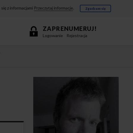
się z informacjami
Przeczytaj informacje
.
Zgadzam się
ZAPRENUMERUJ!
Logowanie
Rejestracja
e