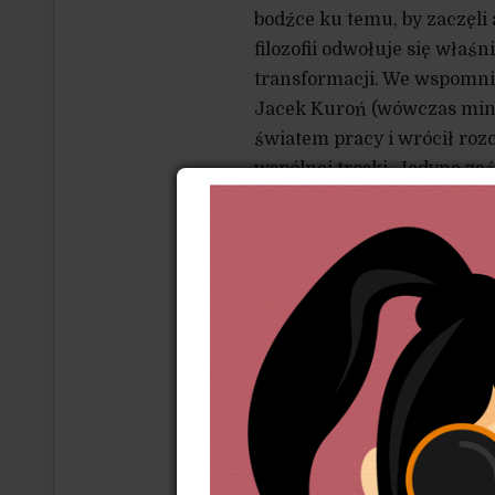
bodźce ku temu, by zaczęli a
filozofii odwołuje się właśn
transformacji. We wspomni
Jacek Kuroń (wówczas minis
światem pracy i wrócił ro
wspólnej troski. Jedyne zaś
nie da, to jest zdrajca, złod
żeby dać ludziom nie rybę, 
Ten cytat wymaga szeregu s
faktów historycznych. Po p
jest owa wędka? Czy jest to 
coś zgoła odwrotnego niż fi
dochodziły nawet do 20%! 
ich z systemu świadczeń soc
tendencje można zaobserwo
selektywne, a tym samym kr