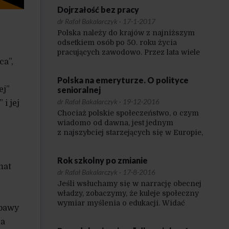
Dojrzałość bez pracy
dr Rafał Bakalarczyk
·
17-1-2017
Polska należy do krajów z najniższym
odsetkiem osób po 50. roku życia
pracujących zawodowo. Przez lata wiele
ca”,
z nich przechodziło na wcześniejsze
emerytury i renty, o których otrzymanie
Polska na emeryturze. O polityce
dziś znacznie trudniej. Obecnie coraz
senioralnej
ej”
więcej osób starszych zasila szeregi
bezrobotnych, a w dodatku bardzo
dr Rafał Bakalarczyk
·
19-12-2016
i jej
trudno powrócić im w tym wieku
Chociaż polskie społeczeństwo, o czym
na rynek pracy. Choć poziom
wiadomo od dawna, jest jednym
zatrudnienia osób na przedpolu starości
z najszybciej starzejących się w Europie,
wzrósł w ostatnich latach, Polska nadal
przygotowanie systemu polityki
jest w tyle za unijnymi standardami.
publicznej na wyzwania związane z tym
Zatrudnienie w grupie wiekowej 55–64
Rok szkolny po zmianie
faktem przebiega bardzo opieszale.
mat
lat wyniosło w 2015 roku 45,8%, co jest
W głównym nurcie debaty publicznej
dr Rafał Bakalarczyk
·
17-8-2016
najniższym wskaźnikiem w całej Unii
prawie w ogóle nie toczy się na ten
Jeśli wsłuchamy się w narrację obecnej
Europejskiej (średnia to 50,8%).
temat dyskusja, choć poważne
władzy, zobaczymy, że kuleje społeczny
konsekwencje starzenia się populacji
wymiar myślenia o edukacji. Widać
Obawy
będą widoczne niemal w każdej
to także po pierwszych
dziedzinie życia społecznego i polityki
ła
przeprowadzonych i zapowiedzianych