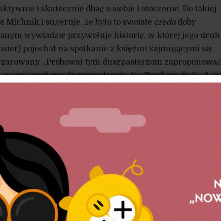
ktywnie i skutecznie dbać o siebie i otoczenie. Do takiej
ie Michnik i sugeruje, że było to swoiste
credo
doby
anym wywiadzie przywołuje historię, w której jego druh
ter) pojechał na spotkanie z księżmi zajmującymi się
zczarowany. „Próbował tym duszpasterzom zaproponować
, co oni mieli mu do powiedzenia, to »Rząd ma dać!«. A jeś
ziej i łajdak. Otóż filozofia transformacji polegała na tym,
lecz wędkę”.
prostowań, tak na gruncie filozoficznym, jak i na grunci
ierwsze, metaforę ryby i wędki można różnie rozumieć.
po prostu praca? Jeśli tak, to w Polsce po 1989 r. realizo
lozofię wędki – pracy było coraz mniej, wskaźniki bezrob
Jeśli dawanie ludziom wędki miało być po prostu wypyc
jalnych na rynek pracy, aby radzili sobie sami, to takie
wać we współczesnej Polsce – świadczenia są coraz bar
ąg ich odbiorców się zawęża. Tyle tylko, że samo odbier