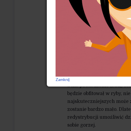
ryby trudno utożsamić z f
Poza tym, na bezrybiu – gd
a inwestycje nie nadciągają
wyżywić siebie i rodzinę.
Jeśli sięgniemy do źródeł 
Franklina indiańskiego prz
podaruj mu wędkę i naucz g
pomijane, to właśnie owa 
reintegracyjne (w wymiar
Zamknij
a nie powiedzenie „radź sob
będzie obfitował w ryby, n
najskuteczniejszych może zg
zostanie bardzo mało. Dlate
redystrybucji umożliwić dzi
sobie gorzej.