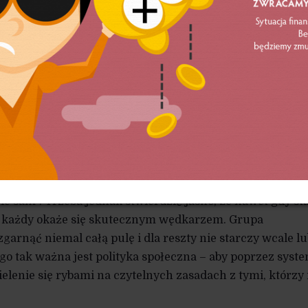
aktycznym dawaniem wędki.
zie w lokalnych społecznościach brakuje miejsc pracy,
 – nie wszyscy mają szanse złowić na tyle dużo, by móc
tej metafory, a więc do przywołanego bodajże przez Benj
ysłowia, to brzmiało ono tak: „Nie dawaj głodnemu ryby,
o łowić”. To, co współcześnie w retoryce neoliberalnej 
„nauka łowienia” – konsekwentne, systemowe działania
ze zawodowym i społecznym) wobec osób wykluczonych,
ie sam”. Trzeba jednak stwierdzić jasno, że nawet gdy st
ie każdy okaże się skutecznym wędkarzem. Grupa
arnąć niemal całą pulę i dla reszty nie starczy wcale lu
go tak ważna jest polityka społeczna – aby poprzez syst
elenie się rybami na czytelnych zasadach z tymi, którzy