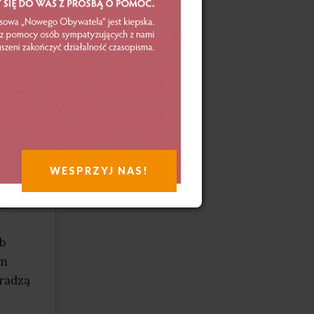
amina
bywa
WESPRZYJ NAS!
aw
b
em
 radzą