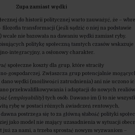
Zupa zamiast wędki
ołecznej do historii politycznej warto zauważyć, że – wbr
filozofia transformacji (jeśli sądzić o niej na podstawie
 wcale nie bazowała na dawaniu wędki zamiast ryby.
isujących politykę społeczną tamtych czasów wskazuje 
yjno-integracyjny, a osłonowy charakter.
ać społeczne koszty dla grup, które straciły
czno-gospodarczej. Zwłaszcza grup potencjalnie mogącyc
 dano wędki (możliwości zatrudnienia) ani nie uczono i
wano przekwalifikowywania i adaptacji do nowych realiów
ość (
employability
) tych osób. Dawano im (i to nie wszyst
witą rybę w postaci różnych świadczeń rentowych,
dawna postrzega się to za główną słabość polityki społe
ziej jako model nie mający uzasadnienia w sytuacji obecn
st już za nami, a trzeba sprostać nowym wyzwaniom –