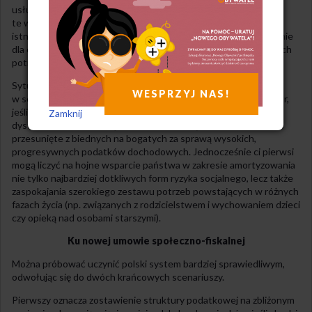
usług publicznych w Polsce jest niedoinwestowanych. Usługi
te wprawdzie są adresowane do wszystkich, ale korzyści z ich
istnienia na wysokim poziomie mają szczególne znaczenie właśnie
dla osób ubogich. To bowiem ich nie stać na uzupełnienie swoich
potrzeb poza sektorem publicznym.
Sytuacja jest odmienna od tego, z czym mamy do czynienia
WESPRZYJ NAS!
w socjaldemokratycznej Danii, która może stanowić dla nas wzór,
jeśli chodzi o efektywne osiąganie sprawiedliwości
Zamknij
dystrybutywnej. Tam ciężary podatkowe są zdecydowanie
przesunięte z biednych na bogatych za sprawą wysokich,
progresywnych podatków dochodowych. Jednocześnie ci pierwsi
mogą liczyć na hojne wsparcie państwa w zakresie amortyzowania
nie tylko najbardziej dotkliwych form ryzyka socjalnego, lecz także
zaspokajania szerokiego zestawu potrzeb powstających w różnych
fazach życia (np. związanych z rodzicielstwem i wychowaniem dzieci
czy opieką nad osobami starszymi).
Ku nowej umowie społeczno-fiskalnej
Można próbować uczynić polski system bardziej sprawiedliwym,
odwołując się do dwóch krańcowych scenariuszy.
Pierwszy oznacza zostawienie struktury podatkowej na zbliżonym