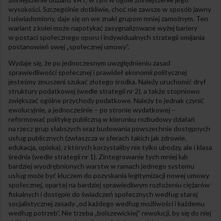
wysokości. Szczególnie dotkliwie, choć nie zawsze w sposób jawny
i uświadomiony, daje się on we znaki grupom mniej zamożnym. Ten
wariant z kolei może napotykać zasygnalizowane wyżej bariery
w postaci społecznego oporu i indywidualnych strategii omijania
postanowień owej „społecznej umowy”.
Wydaje się, że po jednoczesnym uwzględnieniu zasad
sprawiedliwości społecznej i prawideł ekonomii politycznej
jesteśmy zmuszeni szukać złotego środka. Należy uruchomić dryf
struktury podatkowej (wedle strategii nr 2), a także stopniowo
zwiększać ogólne przychody podatkowe. Należy to jednak czynić
ewolucyjnie, a jednocześnie – po stronie wydatkowej –
reformować politykę publiczną w kierunku rozbudowy działań
na rzecz grup słabszych oraz budowania powszechnie dostępnych
usług publicznych (zwłaszcza w sferach takich jak zdrowie,
edukacja, opieka), z których korzystaliby nie tylko ubodzy, ale i klasa
średnia (wedle strategii nr 1). Zintegrowanie tych mniej lub
bardziej wyodrębnionych warstw w ramach jednego systemu
usług może być kluczem do pozyskania legitymizacji nowej umowy
społecznej, opartej na bardziej sprawiedliwym rozłożeniu ciężarów
fiskalnych i dostępie do świadczeń społecznych według starej
socjalistycznej zasady „od każdego według możliwości i każdemu
według potrzeb”. Nie trzeba „bolszewickiej” rewolucji, by się do niej