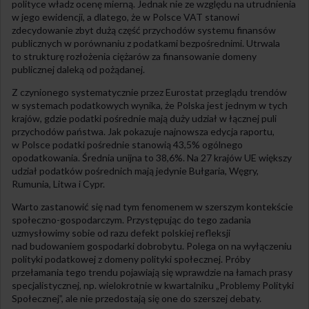
polityce władz ocenę mierną. Jednak nie ze względu na utrudnienia
w jego ewidencji, a dlatego, że w Polsce VAT stanowi
zdecydowanie zbyt dużą część przychodów systemu finansów
publicznych w porównaniu z podatkami bezpośrednimi. Utrwala
to strukturę rozłożenia ciężarów za finansowanie domeny
publicznej daleką od pożądanej.
Z czynionego systematycznie przez Eurostat przeglądu trendów
w systemach podatkowych wynika, że Polska jest jednym w tych
krajów, gdzie podatki pośrednie mają duży udział w łącznej puli
przychodów państwa. Jak pokazuje najnowsza edycja raportu,
w Polsce podatki pośrednie stanowią 43,5% ogólnego
opodatkowania. Średnia unijna to 38,6%. Na 27 krajów UE większy
udział podatków pośrednich mają jedynie Bułgaria, Węgry,
Rumunia, Litwa i Cypr.
Warto zastanowić się nad tym fenomenem w szerszym kontekście
społeczno-gospodarczym. Przystępując do tego zadania
uzmysłowimy sobie od razu defekt polskiej refleksji
nad budowaniem gospodarki dobrobytu. Polega on na wyłączeniu
polityki podatkowej z domeny polityki społecznej. Próby
przełamania tego trendu pojawiają się wprawdzie na łamach prasy
specjalistycznej, np. wielokrotnie w kwartalniku „Problemy Polityki
Społecznej”, ale nie przedostają się one do szerszej debaty.