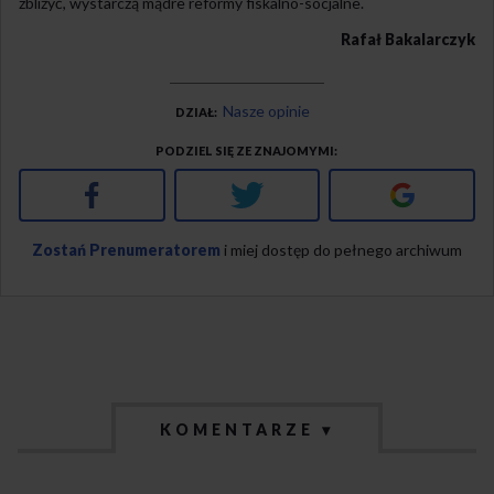
zbliżyć, wystarczą mądre reformy fiskalno-socjalne.
Rafał Bakalarczyk
Nasze opinie
DZIAŁ
PODZIEL SIĘ ZE ZNAJOMYMI
Facebook
Twitter
Google+
Zostań Prenumeratorem
i miej dostęp do pełnego archiwum
KOMENTARZE ▾