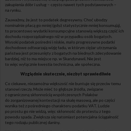
zakupienia dóbr i usług – często nawet tych podstawowych –
na rynku.
Zauważmy, że jest to podatek degresywny. Choć ubodzy
nominalnie płacą go mniej (gdyż statystycznie mniej konsumują),
to procentowo wydatki konsumpcyjne stanowią większą część ich
dochodu rozporządzalnego niż w przypadku osób bogatych.
Wysoki podatek pośredni i niskie, mało progresywne podatki
dochodowe odtwarzają wizję ładu, w którym ciężar utrzymania
państwa jest przesunięty z bogatych na biednych zdecydowanie
bardziej, niż to ma miejsce np. w Skandynawii. Nie jest
to więc wyłącznie kwestia techniczna, ale społeczna.
Względnie skutecznie, niezbyt sprawiedliwie
Co ciekawe, niezamożna większość nie buntuje się przeciw temu
stanowi rzeczy. Może mieć to głębsze źródła, związane
z ograniczoną skłonnością współczesnych Polaków
do zorganizowanej kontestacji na skalę masową, ale po części
wynika też z pośredniego charakteru podatku VAT. Ludzie
po prostu go nie widzą, więc skłonność do protestu z tego
powodu spada. Zwiększa się natomiast potencjalna ściągalność
tego rodzaju publicznej daniny.