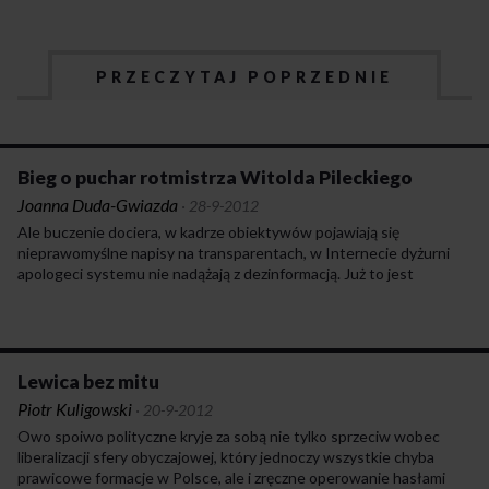
PRZECZYTAJ POPRZEDNIE
Bieg o puchar rotmistrza Witolda Pileckiego
Joanna Duda-Gwiazda
·
28-9-2012
Ale buczenie dociera, w kadrze obiektywów pojawiają się
nieprawomyślne napisy na transparentach, w Internecie dyżurni
apologeci systemu nie nadążają z dezinformacją. Już to jest
powodem do frustracji. Połączenie niezłomnej odporności
na krytykę i fizyczny strach, obserwowane u kacyków,
są zdumiewające. Im bardziej okrutny i bezwzględny jest dyktator,
tym większym jest tchórzem i tym bardziej boi się o swoją cielesną
powłokę. Najważniejszą zaletą autentycznego przywódcy jest
Lewica bez mitu
odwaga. W sytuacji zagrożenia przywódca musi być na czele. Mało
Piotr Kuligowski
·
20-9-2012
budującym przykładem jest reakcja prezydenta Busha na atak
Owo spoiwo polityczne kryje za sobą nie tylko sprzeciw wobec
terrorystyczny 11 września. Zostawił na posterunku
liberalizacji sfery obyczajowej, który jednoczy wszystkie chyba
wiceprezydenta i latał Air Force One, aż zagrożenie minęło.
prawicowe formacje w Polsce, ale i zręczne operowanie hasłami
Natomiast godna podziwu jest odwaga króla Hiszpanii Juana