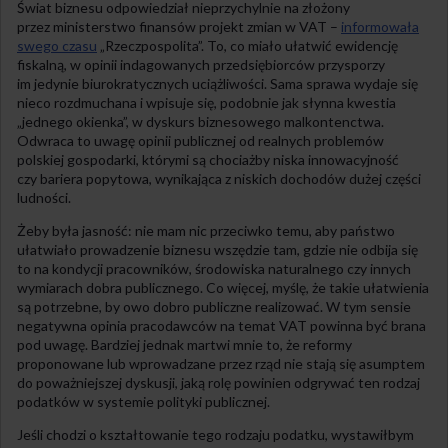
Świat biznesu odpowiedział nieprzychylnie na złożony
przez ministerstwo finansów projekt zmian w VAT –
informowała
swego czasu
„Rzeczpospolita”. To, co miało ułatwić ewidencję
fiskalną, w opinii indagowanych przedsiębiorców przysporzy
im jedynie biurokratycznych uciążliwości. Sama sprawa wydaje się
nieco rozdmuchana i wpisuje się, podobnie jak słynna kwestia
„jednego okienka”, w dyskurs biznesowego malkontenctwa.
Odwraca to uwagę opinii publicznej od realnych problemów
polskiej gospodarki, którymi są chociażby niska innowacyjność
czy bariera popytowa, wynikająca z niskich dochodów dużej części
ludności.
Żeby była jasność: nie mam nic przeciwko temu, aby państwo
ułatwiało prowadzenie biznesu wszędzie tam, gdzie nie odbija się
to na kondycji pracowników, środowiska naturalnego czy innych
wymiarach dobra publicznego. Co więcej, myślę, że takie ułatwienia
są potrzebne, by owo dobro publiczne realizować. W tym sensie
negatywna opinia pracodawców na temat VAT powinna być brana
pod uwagę. Bardziej jednak martwi mnie to, że reformy
proponowane lub wprowadzane przez rząd nie stają się asumptem
do poważniejszej dyskusji, jaką rolę powinien odgrywać ten rodzaj
podatków w systemie polityki publicznej.
Jeśli chodzi o kształtowanie tego rodzaju podatku, wystawiłbym