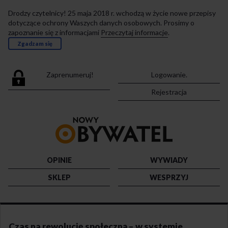
Drodzy czytelnicy! 25 maja 2018 r. wchodzą w życie nowe przepisy
dotyczące ochrony Waszych danych osobowych. Prosimy o
zapoznanie się z informacjami
Przeczytaj informacje
.
Zgadzam się
Zaprenumeruj!
Logowanie.
Rejestracja
Przejdź
do
strony
głównej
OPINIE
WYWIADY
SKLEP
WESPRZYJ
Czas na rewolucję społeczną – w systemie