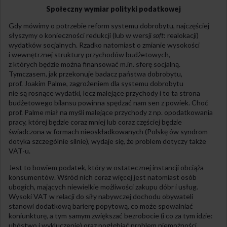
Społeczny wymiar polityki podatkowej
Gdy mówimy o potrzebie reform systemu dobrobytu, najczęściej
słyszymy o konieczności redukcji (lub w wersji
soft
: realokacji)
wydatków socjalnych. Rzadko natomiast o zmianie wysokości
i wewnętrznej struktury przychodów budżetowych,
z których będzie można finansować m.in. sferę socjalną.
Tymczasem, jak przekonuje badacz państwa dobrobytu,
prof. Joakim Palme, zagrożeniem dla systemu dobrobytu
nie są rosnące wydatki, lecz malejące przychody i to ta strona
budżetowego bilansu powinna spędzać nam sen z powiek. Choć
prof. Palme miał na myśli malejące przychody z np. opodatkowania
pracy, której będzie coraz mniej lub coraz częściej będzie
świadczona w formach nieoskładkowanych (Polskę ów syndrom
dotyka szczególnie silnie), wydaje się, że problem dotyczy także
VAT-u.
Jest to bowiem podatek, który w ostatecznej instancji obciąża
konsumentów. Wśród nich coraz więcej jest natomiast osób
ubogich, mających niewielkie możliwości zakupu dóbr i usług.
Wysoki VAT w relacji do siły nabywczej dochodu obywateli
stanowi dodatkową barierę popytową, co może spowalniać
koniunkturę, a tym samym zwiększać bezrobocie (i co za tym idzie:
ubóstwo i wykluczenie) oraz pogłębiać problem niemożności