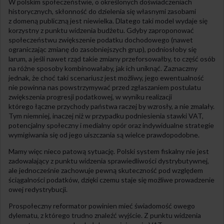
W polskim społeczeństwie, o określonych doświadczeniach
historycznych, skłonność do dzielenia się własnymi zasobami
z domeną publiczną jest niewielka. Dlatego taki model wydaje się
korzystny z punktu widzenia budżetu. Gdyby zaproponować
społeczeństwu zwiększenie podatku dochodowego (nawet
ograniczając zmianę do zasobniejszych grup), podniosłoby się
larum, a jeśli nawet rząd takie zmiany przeforsowałby, to część osób
na różne sposoby kombinowałaby, jak ich uniknąć. Zaznaczmy
jednak, że choć taki scenariusz jest możliwy, jego ewentualność
nie powinna nas powstrzymywać przed zgłaszaniem postulatu
zwiększenia progresji podatkowej, w wyniku realizacji
którego łączne przychody państwa raczej by wzrosły, a nie zmalały.
Tym niemniej, inaczej niż w przypadku podniesienia stawki VAT,
potencjalny społeczny i medialny opór oraz indywidualne strategie
wymigiwania się od jego uiszczania są wielce prawdopodobne.
Mamy więc nieco patową sytuację. Polski system fiskalny nie jest
zadowalający z punktu widzenia sprawiedliwości dystrybutywnej,
ale jednocześnie zachowuje pewną skuteczność pod względem
ściągalności podatków, dzięki czemu staje się możliwe prowadzenie
owej redystrybucji.
Prospołeczny reformator powinien mieć świadomość owego
dylematu, z którego trudno znaleźć wyjście. Z punktu widzenia