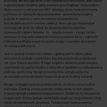
poziomie, ale wyciągnięcie z niej radykalnych wniosków, jeśli chodzi
o uprawnienia socjalne, jakie powinny przysługiwać obywatelom.
Skoro wszyscy oni poprzez VAT składają się na funkcjonowanie
państwa, to należą im się podstawowe uprawnieniasocjalne
jedynie w oparciu o samo kryterium obywatelstwa,
bez dodatkowych kryteriów selekcji. Skoro grupy niezamożne
ponoszą tak duże (w relacji do skromniutkich budżetów
domowych) ciężary fiskalne, to – między innymi – z tego tytułu
państwo w znacznie większym stopniu powinno im to „odpłacić”
inkluzyjną polityką wsparcia społecznego i szerokim dostępem
do usług publicznych.
Jest to jednak trudne bez zmiany ogólnej puli środków, jakie
państwo pozyskuje z podatków. Łączne przychody podatkowe
nie są w Polsce wysokie. Z tego względu domena publiczna jest
relatywnie szczupła i trudno z niej pokryć wydatki na rozbudowaną
politykę społeczną, łączącą powszechne usługi publiczne
ze specjalnymi programami wsparcia grup w trudnej sytuacji.
Druga strategia oznacza przeobrażenie struktury przychodów
państwa. Z jednej strony poprzez zwiększenie w nich udziału
(oraz progresji) podatków bezpośrednich. Zwiększy to obciążenie
bogatszych, którzy jednak nadal będą mogli żyć na godziwym, choć
nieco skromniejszym, poziomie. Towarzyszyć temu powinno
zmniejszenie udziału VAT, w tym w ogóle zmniejszenie jego