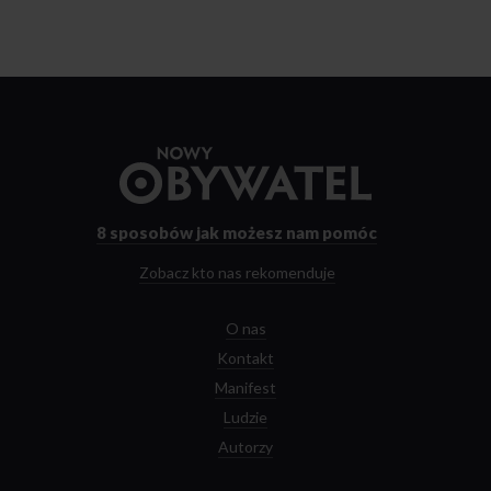
Przejdź
do
strony
głównej
8 sposobów
jak możesz nam pomóc
Zobacz kto nas rekomenduje
O nas
Kontakt
Manifest
Ludzie
Autorzy