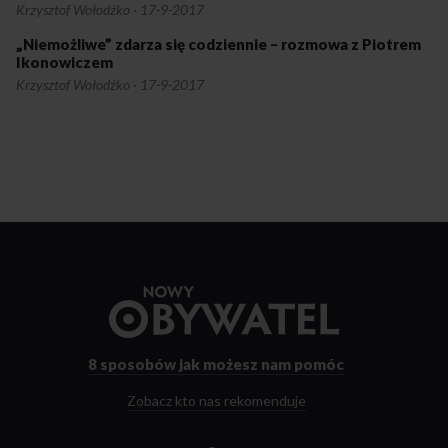
Krzysztof Wołodźko
·
17-9-2017
„Niemożliwe” zdarza się codziennie – rozmowa z Piotrem
Ikonowiczem
Krzysztof Wołodźko
·
17-9-2017
Przejdź
do
strony
głównej
8 sposobów
jak możesz nam pomóc
Zobacz kto nas rekomenduje