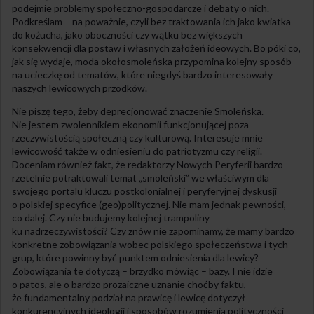
podejmie problemy społeczno-gospodarcze i debaty o nich.
Podkreślam – na poważnie, czyli bez traktowania ich jako kwiatka
do kożucha, jako oboczności czy wątku bez większych
konsekwencji dla postaw i własnych założeń ideowych. Bo póki co,
jak się wydaje, moda okołosmoleńska przypomina kolejny sposób
na ucieczkę od tematów, które niegdyś bardzo interesowały
naszych lewicowych przodków.
Nie piszę tego, żeby deprecjonować znaczenie Smoleńska.
Nie jestem zwolennikiem ekonomii funkcjonującej poza
rzeczywistością społeczną czy kulturową. Interesuje mnie
lewicowość także w odniesieniu do patriotyzmu czy religii.
Doceniam również fakt, że redaktorzy Nowych Peryferii bardzo
rzetelnie potraktowali temat „smoleński” we właściwym dla
swojego portalu kluczu postkolonialnej i peryferyjnej dyskusji
o polskiej specyfice (geo)politycznej. Nie mam jednak pewności,
co dalej. Czy nie budujemy kolejnej trampoliny
ku nadrzeczywistości? Czy znów nie zapominamy, że mamy bardzo
konkretne zobowiązania wobec polskiego społeczeństwa i tych
grup, które powinny być punktem odniesienia dla lewicy?
Zobowiązania te dotyczą – brzydko mówiąc – bazy. I nie idzie
o patos, ale o bardzo prozaiczne uznanie choćby faktu,
że fundamentalny podział na prawicę i lewicę dotyczył
konkurencyjnych ideologii i sposobów rozumienia polityczności