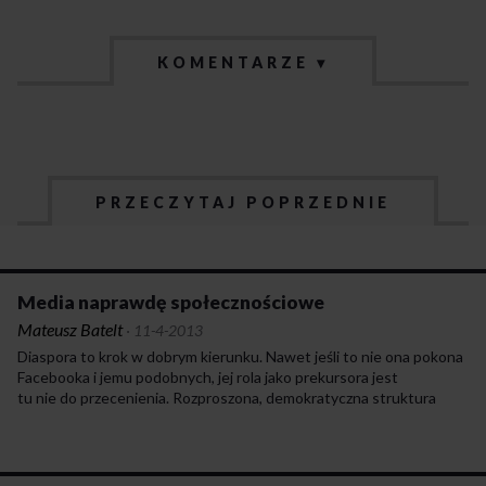
KOMENTARZE ▾
PRZECZYTAJ POPRZEDNIE
Media naprawdę społecznościowe
Mateusz Batelt
·
11-4-2013
Diaspora to krok w dobrym kierunku. Nawet jeśli to nie ona pokona
Facebooka i jemu podobnych, jej rola jako prekursora jest
tu nie do przecenienia. Rozproszona, demokratyczna struktura
to konieczny kierunek rozwoju mediów. W przeciwnym razie
będziemy skazani na coraz bardziej scentralizowaną – a więc coraz
bardziej podatną na cenzurę – komunikację oraz narastający deficyt
prywatności. Już teraz korzystają z tego różnego rodzaju służby