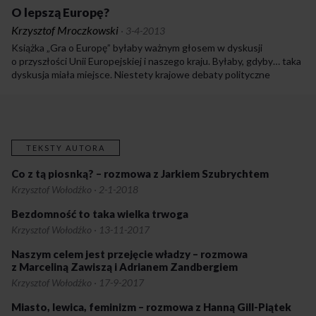
inwigilujące nas w imię źle pojętego bezpieczeństwa, a także
O lepszą Europę?
podmioty komercyjne, które wciąż tylko kombinują, jak nam coś
Krzysztof Mroczkowski
·
3-4-2013
wepchnąć.
Książka „Gra o Europę” byłaby ważnym głosem w dyskusji
o przyszłości Unii Europejskiej i naszego kraju. Byłaby, gdyby… taka
dyskusja miała miejsce. Niestety krajowe debaty polityczne
od dawna nie grzeszą merytoryką, również stanowiska w sprawach
europejskich różnych partii ograniczają się do sloganów. Prosty
podział na zwolenników dzisiejszego kształtu integracji
oraz eurosceptyków nie jest wyłącznie polską specyfiką,
lecz dotyka nawet Europarlament, dla którego potrzeba głębokiej
TEKSTY AUTORA
refleksji nad ideą wspólnoty powinna być oczywista. Największy
kryzys Starego Kontynentu od czasu wojny jedynie polaryzuje
Co z tą piosnką? – rozmowa z Jarkiem Szubrychtem
stanowiska, tworząc dwa coraz bardziej odległe bieguny opinii
Krzysztof Wołodźko
·
2-1-2018
europejskiej. „Gra o Europę” odbiega od tego schematu.
Bezdomność to taka wielka trwoga
Krzysztof Wołodźko
·
13-11-2017
Naszym celem jest przejęcie władzy – rozmowa
z Marceliną Zawiszą i Adrianem Zandbergiem
Krzysztof Wołodźko
·
17-9-2017
Miasto, lewica, feminizm – rozmowa z Hanną Gill-Piątek