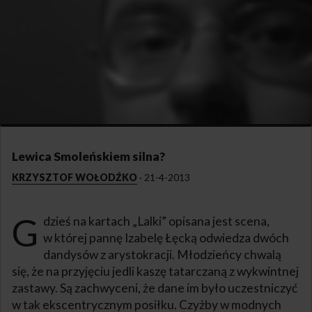
Lewica Smoleńskiem silna?
KRZYSZTOF WOŁODŹKO
·
21-4-2013
G
dzieś na kartach „Lalki” opisana jest scena,
w której pannę Izabelę Łęcką odwiedza dwóch
dandysów z arystokracji. Młodzieńcy chwalą
się, że na przyjęciu jedli kaszę tatarczaną z wykwintnej
zastawy. Są zachwyceni, że dane im było uczestniczyć
w tak ekscentrycznym posiłku. Czyżby w modnych