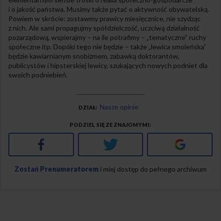
i o jakość państwa. Musimy także pytać o aktywność obywatelską.
Powiem w skrócie: zostawmy prawicy miesięcznice, nie szydząc
z nich. Ale sami propagujmy spółdzielczość, uczciwą działalność
pozarządową, wspierajmy – na ile potrafimy – „tematyczne” ruchy
społeczne itp. Dopóki tego nie będzie – także „lewica smoleńska”
będzie kawiarnianym snobizmem, zabawką doktorantów,
publicystów i hipsterskiej lewicy, szukających nowych podniet dla
swoich podniebień.
Nasze opinie
DZIAŁ
PODZIEL SIĘ ZE ZNAJOMYMI
Facebook
Twitter
Google+
Zostań Prenumeratorem
i miej dostęp do pełnego archiwum