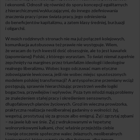
i ekonomii. Odnosił się również do sporu koncepcji egalitarnych
z hierarchicznymi/wykluczającymi, do innego zdefiniowania
znaczenia pracy i praw świata pracy, jego odniesienia
do beneficjentów kapitalizmu, a zatem klasy średniej, burżuazji
i oligarchii.
W moich rodzinnych stronach nie ma już połączeń kolejowych,
komunikacja autobusowa też prawie nie występuje. Wiem,
że wracam do tych kwestii dość obsesyjnie, ale to jest kawałek
(zapomnianej) Polski, z którego wyrastam. To świat niemal zupełnie
zepchnięty na margines przez triumfalizm ideologii i ideologów
realnego liberalizmu. Wobec kogo odczuwać mam etyczne
zobowiązanie lewicowca, jeśli nie wobec miejsc spustoszonych
modelem polskiej transformacji? A antyspołeczne przemiany wciąż
postępują, sprawnie hierarchizując przestrzeń wedle logiki
bogactwa, przywilejów i wpływów. Poza tym młodzi mają problemy
ze znalezieniem stałej pracy i określeniem sensownych,
długofalowych planów życiowych. Grozi im wieczna prowizorka,
praktyczna realizacja neoliberalnej gadaniny o wolności: żyj,
wegetuj, prostytuuj się za grosze albo emigruj. Żyj i zgrzytaj zębami
– na jawie lub we śnie. Żyj z wdrukowanymi w łepetynę
wolnorynkowymi kalkami, choć właśnie przejeżdża ciebie
i twoje otoczenie społeczne walec żelaznych, neoliberalnych
konieczności, które uczynią cię albo frajerem, albo tępym,