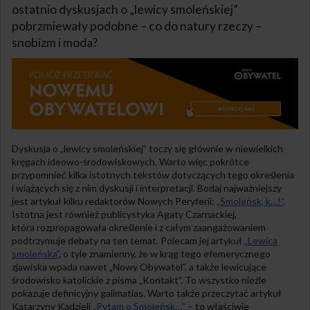
ostatnio dyskusjach o „lewicy smoleńskiej”
pobrzmiewały podobne – co do natury rzeczy –
snobizm i moda?
Dyskusja o „lewicy smoleńskiej” toczy się głównie w niewielkich
kręgach ideowo-środowiskowych. Warto więc pokrótce
przypomnieć kilka istotnych tekstów dotyczących tego określenia
i wiążących się z nim dyskusji i interpretacji. Bodaj najważniejszy
jest artykuł kilku redaktorów Nowych Peryferii:
„Smoleńsk, k…!”
.
Istotna jest również publicystyka Agaty Czarnackiej,
która rozpropagowała określenie i z całym zaangażowaniem
podtrzymuje debaty na ten temat. Polecam jej artykuł
„Lewica
smoleńska”
, o tyle znamienny, że w krąg tego efemerycznego
zjawiska wpada nawet „Nowy Obywatel”, a także lewicujące
środowisko katolickie z pisma „Kontakt”. To wszystko nieźle
pokazuje definicyjny galimatias. Warto także przeczytać artykuł
Katarzyny Kądzieli
„Pytam o Smoleńsk…”
– to właściwie