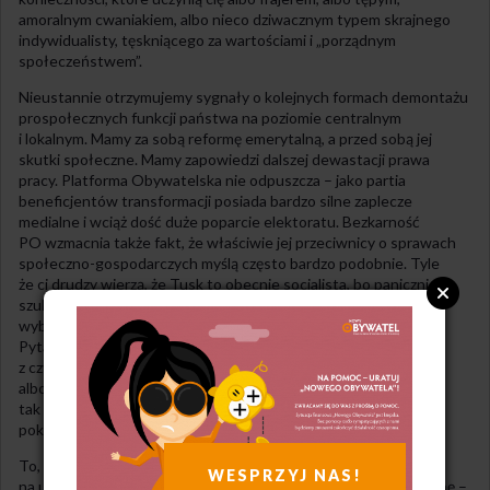
amoralnym cwaniakiem, albo nieco dziwacznym typem skrajnego
indywidualisty, tęskniącego za wartościami i „porządnym
społeczeństwem”.
Nieustannie otrzymujemy sygnały o kolejnych formach demontażu
prospołecznych funkcji państwa na poziomie centralnym
i lokalnym. Mamy za sobą reformę emerytalną, a przed sobą jej
skutki społeczne. Mamy zapowiedzi dalszej dewastacji prawa
pracy. Platforma Obywatelska nie odpuszcza – jako partia
beneficjentów transformacji posiada bardzo silne zaplecze
medialne i wciąż dość duże poparcie elektoratu. Bezkarność
PO wzmacnia także fakt, że właściwie jej przeciwnicy o sprawach
społeczno-gospodarczych myślą często bardzo podobnie. Tyle
że ci drudzy wierzą, że Tusk to obecnie socjalista, bo panicznie
szuka pieniędzy także w kieszeniach części swych uboższych
wyborców. Oni sami zaś daliby Polsce „prawdziwy wolny rynek”.
Pytanie, skąd by go wzięli, uważam za otwarte. Zapewne
z czytanek drukowanych w „Najwyższym Czasie”,
albo wypożyczyliby go z ambasady USA. W końcu nikt się
tak nie zna na wolnym rynku jak Amerykanie, co najdobitniej
pokazały niedawne wojny o ropę.
To, co robi rządząca partia, powinno być zatem dzień w dzień
WESPRZYJ NAS!
na ustach lewicy. Ale na lewicy zaczęliśmy teraz kolejną paplaninę –