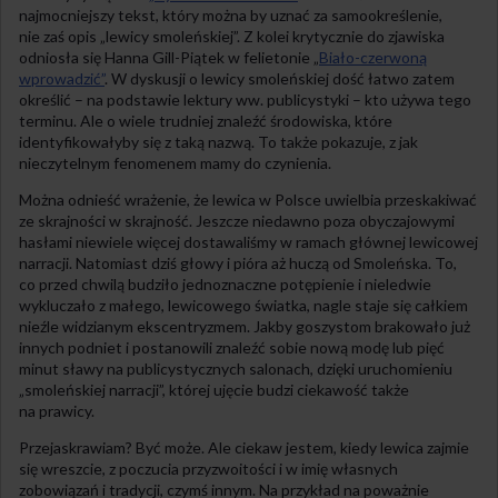
najmocniejszy tekst, który można by uznać za samookreślenie,
nie zaś opis „lewicy smoleńskiej”. Z kolei krytycznie do zjawiska
odniosła się Hanna Gill-Piątek w felietonie „
Biało-czerwoną
wprowadzić”
. W dyskusji o lewicy smoleńskiej dość łatwo zatem
określić – na podstawie lektury ww. publicystyki – kto używa tego
terminu. Ale o wiele trudniej znaleźć środowiska, które
identyfikowałyby się z taką nazwą. To także pokazuje, z jak
nieczytelnym fenomenem mamy do czynienia.
Można odnieść wrażenie, że lewica w Polsce uwielbia przeskakiwać
ze skrajności w skrajność. Jeszcze niedawno poza obyczajowymi
hasłami niewiele więcej dostawaliśmy w ramach głównej lewicowej
narracji. Natomiast dziś głowy i pióra aż huczą od Smoleńska. To,
co przed chwilą budziło jednoznaczne potępienie i nieledwie
wykluczało z małego, lewicowego światka, nagle staje się całkiem
nieźle widzianym ekscentryzmem. Jakby goszystom brakowało już
innych podniet i postanowili znaleźć sobie nową modę lub pięć
minut sławy na publicystycznych salonach, dzięki uruchomieniu
„smoleńskiej narracji”, której ujęcie budzi ciekawość także
na prawicy.
Przejaskrawiam? Być może. Ale ciekaw jestem, kiedy lewica zajmie
się wreszcie, z poczucia przyzwoitości i w imię własnych
zobowiązań i tradycji, czymś innym. Na przykład na poważnie