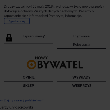
Drodzy czytelnicy! 25 maja 2018 r. wchodzą w życie nowe przepisy
dotyczące ochrony Waszych danych osobowych. Prosimy o
zapoznanie się z informacjami
Przeczytaj informacje
.
Zgadzam się
Zaprenumeruj!
Logowanie.
Rejestracja
Przejdź
do
strony
głównej
OPINIE
WYWIADY
SKLEP
WESPRZYJ
←
Dajmy szansę polskiej wsi!
Jerzy Chróścikowski