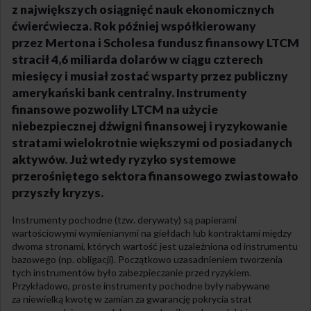
z największych osiągnięć nauk ekonomicznych
ćwierćwiecza. Rok później współkierowany
przez Mertona i Scholesa fundusz finansowy LTCM
stracił 4,6 miliarda dolarów w ciągu czterech
miesięcy i musiał zostać wsparty przez publiczny
amerykański bank centralny. Instrumenty
finansowe pozwoliły LTCM na użycie
niebezpiecznej dźwigni finansowej i ryzykowanie
stratami wielokrotnie większymi od posiadanych
aktywów. Już wtedy ryzyko systemowe
przerośniętego sektora finansowego zwiastowało
przyszły kryzys.
Instrumenty pochodne (tzw. derywaty) są papierami
wartościowymi wymienianymi na giełdach lub kontraktami między
dwoma stronami, których wartość jest uzależniona od instrumentu
bazowego (np. obligacji). Początkowo uzasadnieniem tworzenia
tych instrumentów było zabezpieczanie przed ryzykiem.
Przykładowo, proste instrumenty pochodne były nabywane
za niewielką kwotę w zamian za gwarancję pokrycia strat