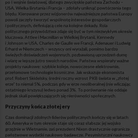
po I wojnie światowej, dlatego zwycięskie państwa Zachodu –
USA, Wielka Brytania i Francja – zdołały uniknąć powtórzenia tego
błędu. Kierowane przez wizjonerów najważniejsze państwa Europy
powoli zaczęły tworzyć wspólnotę interesów gospodarczych
i politycznych, definiującą cele na kolejne dekady. Rola
politycznego przywództwa zdaje się być w tym niezwykłym okresie
kluczowa. Attlee i Macmillan w Wielkiej Brytanii, Kennedy
i Johnson w USA, Charles de Gaulle we Francji, Adenauer i Ludwig
Erhard w Niemczech – wszyscy oni wyrażali, pomimo bardzo
świeżych doświadczeń wojennych, pozbawioną uprzedzeń dumę
i wiarę w lepsze jutro swoich narodów. Państwa wspierały ważne
projekty naukowe: szybkie koleje, nowoczesne elektrownie,
przełomowe technologie kosmiczne. Jak wskazuje ekonomista
prof. Robert Skidelsky, średni roczny wzrost PKB świata w „złotej
erze” to niemal 5%, podczas gdy w erze neoliberalnej (nie wliczając
ostatniego kryzysu) ledwo ponad 3%. To porównanie nie oddaje
jednak skali powiększających się nierówności społecznych.
Przyczyny końca złotej ery
Czas dominacji zdolnych liderów politycznych kończy się w latach
60. Ameryka w tym okresie staje się coraz słabsza: jej wojsko
grzęźnie w Wietnamie, zaś prezydent Nixon drastycznie ogranicza
państwowe wydatki naukowo-badawcze. Pesymistyczni naukowcy