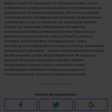
bańkę wirtualnych zobowiązań od realnej gospodarki, czyniąc
je niebyłymi ze względu na brak możliwości otrzymania wsparcia
państwa przez finansjerę spekulacyjną. Odrzucone muszą być
również aksjomaty szkodliwości jakiegokolwiek długu państwa
i nieinterwencji w kursy walutowe czy strukturę gospodarki
(poprzez np. subwencje). Należy przywrócić właściwy,
prorozwojowy model systemu kredytowego. Kraje znacząco
powyżej poziomu bezrobocia z okresu Złotej Ery powinny
prowadzić politykę fiskalną stymulującą popyt, opartą
na tradycyjnych cywilizacyjnych funkcjach państwa, oraz politykę
innowacyjną/strukturalną – zarówno dzięki inwestycjom w naukę,
jak też systemom zachęt dla przedsiębiorców. W obszarach
uznanych za ważne i uzasadnione z punktu widzenia
długotrwałego interesu państw ważne jest również
podejmowanie wieloletnich projektów rozwojowych –
infrastrukturalnych, opartych na rodzimym przemyśle.
PODZIEL SIĘ ZE ZNAJOMYMI
Facebook
Twitter
Google+