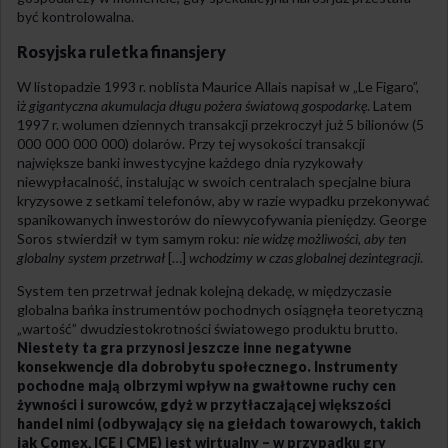
być kontrolowalna.
Rosyjska ruletka finansjery
W listopadzie 1993 r. noblista Maurice Allais napisał w „Le Figaro”,
iż
gigantyczna akumulacja długu pożera światową gospodarkę
. Latem
1997 r. wolumen dziennych transakcji przekroczył już 5 bilionów (5
000 000 000 000) dolarów. Przy tej wysokości transakcji
największe banki inwestycyjne każdego dnia ryzykowały
niewypłacalność, instalując w swoich centralach specjalne biura
kryzysowe z setkami telefonów, aby w razie wypadku przekonywać
spanikowanych inwestorów do niewycofywania pieniędzy. George
Soros stwierdził w tym samym roku:
nie widzę możliwości, aby ten
globalny system przetrwał
[…]
wchodzimy w czas globalnej dezintegracji
.
System ten przetrwał jednak kolejną dekadę, w międzyczasie
globalna bańka instrumentów pochodnych osiągnęła teoretyczną
„wartość” dwudziestokrotności światowego produktu brutto.
Niestety ta gra przynosi jeszcze inne negatywne
konsekwencje dla dobrobytu społecznego. Instrumenty
pochodne mają olbrzymi wpływ na gwałtowne ruchy cen
żywności i surowców, gdyż w przytłaczającej większości
handel nimi (odbywający się na giełdach towarowych, takich
jak Comex, ICE i CME) jest wirtualny – w przypadku gry