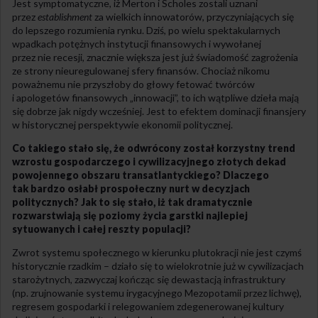
Jest symptomatyczne, iż Merton i Scholes zostali uznani
przez
establishment
za wielkich innowatorów, przyczyniających się
do lepszego rozumienia rynku. Dziś, po wielu spektakularnych
wpadkach potężnych instytucji finansowych i wywołanej
przez nie recesji, znacznie większa jest już świadomość zagrożenia
ze strony nieuregulowanej sfery finansów. Chociaż nikomu
poważnemu nie przyszłoby do głowy fetować twórców
i apologetów finansowych „innowacji”, to ich wątpliwe dzieła mają
się dobrze jak nigdy wcześniej. Jest to efektem dominacji finansjery
w historycznej perspektywie ekonomii politycznej.
Co takiego stało się, że odwrócony został korzystny trend
wzrostu gospodarczego i cywilizacyjnego złotych dekad
powojennego obszaru transatlantyckiego? Dlaczego
tak bardzo osłabł prospołeczny nurt w decyzjach
politycznych? Jak to się stało, iż tak dramatycznie
rozwarstwiają się poziomy życia garstki najlepiej
sytuowanych i całej reszty populacji?
Zwrot systemu społecznego w kierunku plutokracji nie jest czymś
historycznie rzadkim – działo się to wielokrotnie już w cywilizacjach
starożytnych, zazwyczaj kończąc się dewastacją infrastruktury
(np. zrujnowanie systemu irygacyjnego Mezopotamii przez lichwę),
regresem gospodarki i relegowaniem zdegenerowanej kultury