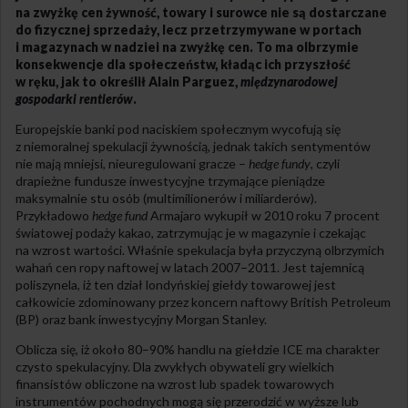
na zwyżkę cen żywność, towary i surowce nie są dostarczane
do fizycznej sprzedaży, lecz przetrzymywane w portach
i magazynach w nadziei na zwyżkę cen. To ma olbrzymie
konsekwencje dla społeczeństw, kładąc ich przyszłość
w ręku, jak to określił Alain Parguez,
międzynarodowej
gospodarki rentierów
.
Europejskie banki pod naciskiem społecznym wycofują się
z niemoralnej spekulacji żywnością, jednak takich sentymentów
nie mają mniejsi, nieuregulowani gracze –
hedge fundy
, czyli
drapieżne fundusze inwestycyjne trzymające pieniądze
maksymalnie stu osób (multimilionerów i miliarderów).
Przykładowo
hedge fund
Armajaro wykupił w 2010 roku 7 procent
światowej podaży kakao, zatrzymując je w magazynie i czekając
na wzrost wartości. Właśnie spekulacja była przyczyną olbrzymich
wahań cen ropy naftowej w latach 2007–2011. Jest tajemnicą
poliszynela, iż ten dział londyńskiej giełdy towarowej jest
całkowicie zdominowany przez koncern naftowy British Petroleum
(BP) oraz bank inwestycyjny Morgan Stanley.
Oblicza się, iż około 80–90% handlu na giełdzie ICE ma charakter
czysto spekulacyjny. Dla zwykłych obywateli gry wielkich
finansistów obliczone na wzrost lub spadek towarowych
instrumentów pochodnych mogą się przerodzić w wyższe lub