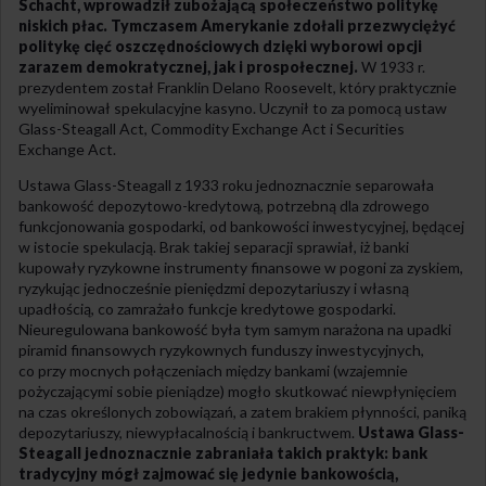
Schacht, wprowadził zubożającą społeczeństwo politykę
niskich płac. Tymczasem Amerykanie zdołali przezwyciężyć
politykę cięć oszczędnościowych dzięki wyborowi opcji
zarazem demokratycznej, jak i prospołecznej.
W 1933 r.
prezydentem został Franklin Delano Roosevelt, który praktycznie
wyeliminował spekulacyjne kasyno. Uczynił to za pomocą ustaw
Glass-Steagall Act, Commodity Exchange Act i Securities
Exchange Act.
Ustawa Glass-Steagall z 1933 roku jednoznacznie separowała
bankowość depozytowo-kredytową, potrzebną dla zdrowego
funkcjonowania gospodarki, od bankowości inwestycyjnej, będącej
w istocie spekulacją. Brak takiej separacji sprawiał, iż banki
kupowały ryzykowne instrumenty finansowe w pogoni za zyskiem,
ryzykując jednocześnie pieniędzmi depozytariuszy i własną
upadłością, co zamrażało funkcje kredytowe gospodarki.
Nieuregulowana bankowość była tym samym narażona na upadki
piramid finansowych ryzykownych funduszy inwestycyjnych,
co przy mocnych połączeniach między bankami (wzajemnie
pożyczającymi sobie pieniądze) mogło skutkować niewpłynięciem
na czas określonych zobowiązań, a zatem brakiem płynności, paniką
depozytariuszy, niewypłacalnością i bankructwem.
Ustawa Glass-
Steagall jednoznacznie zabraniała takich praktyk: bank
tradycyjny mógł zajmować się jedynie bankowością,