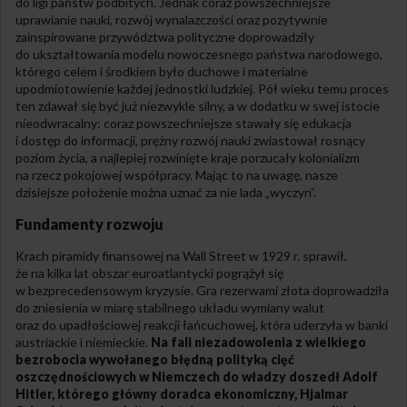
do ligi państw podbitych. Jednak coraz powszechniejsze
uprawianie nauki, rozwój wynalazczości oraz pozytywnie
zainspirowane przywództwa polityczne doprowadziły
do ukształtowania modelu nowoczesnego państwa narodowego,
którego celem i środkiem było duchowe i materialne
upodmiotowienie każdej jednostki ludzkiej. Pół wieku temu proces
ten zdawał się być już niezwykle silny, a w dodatku w swej istocie
nieodwracalny: coraz powszechniejsze stawały się edukacja
i dostęp do informacji, prężny rozwój nauki zwiastował rosnący
poziom życia, a najlepiej rozwinięte kraje porzucały kolonializm
na rzecz pokojowej współpracy. Mając to na uwagę, nasze
dzisiejsze położenie można uznać za nie lada „wyczyn”.
Fundamenty rozwoju
Krach piramidy finansowej na Wall Street w 1929 r. sprawił,
że na kilka lat obszar euroatlantycki pogrążył się
w bezprecedensowym kryzysie. Gra rezerwami złota doprowadziła
do zniesienia w miarę stabilnego układu wymiany walut
oraz do upadłościowej reakcji łańcuchowej, która uderzyła w banki
austriackie i niemieckie.
Na fali niezadowolenia z wielkiego
bezrobocia wywołanego błędną polityką cięć
oszczędnościowych w Niemczech do władzy doszedł Adolf
Hitler, którego główny doradca ekonomiczny, Hjalmar