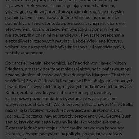
są zawsze efektywnym i samoregulującym mechanizmem,
gdyż w grze rynkowej uczestniczą racjonalne, dążące do zysku
podmioty. Tym samym uzasadniono istnienie instrumentów
pochodnych. Twierdzono, że z pewnością czynią rynek bardziej
efektywnym, gdyż w przeciwnym wypadku racjonalny rynek
nie stworzyłby ich i nimi nie handlował. Powstało przekonanie
o szkodliwości rządowych regulacji. Lekcje Wielkiego Kryzysu,
wskazujące na zagrożenia bańką finansową i ułomnością rynku,
zostały zapomniane.
Co bardziej liberalni ekonomiści, jak Friedrich von Hayek i Milton
Friedman, głoszący potrzebę mniejszej aktywności państwa, mogli
z zadowoleniem obserwować dekadę rządów Margaret Thatcher
w Wielkiej Brytanii i Ronalda Reagana w USA, obojga przekonanych
o szkodliwości wysokich progresywnych podatków dochodowych.
Karierę zrobiła tzw. krzywa Laffera – koncepcja, według
której niższy poziom podatków gwarantuje wyższy poziom
wpływów podatkowych. Warto przypomnieć, iż nawet Marek Belka
nazwał ją
kuriozalnym epizodem z pogranicza myśli ekonomicznej
i polityki
. Z początku nawet przyszły prezydent USA, George Bush
senior, krytykował tego typu myślenie jako
voodoo-ekonomię
.
Z czasem jednak atrakcyjna, choć rzadko prawdziwa koncepcja
stała się jedynym pomysłem na politykę gospodarczą państw