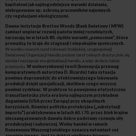
kapitałowi jak najdogodniejsze warunki działania,
niekrępowane np. ochroną pracowników najemnych
czy regulacjami ekologicznymi.
Dawne instytucje Bretton Woods (Bank Światowy i MFW)
zamiast wspierać rozwój państw mniej rozwiniętych,
narzucają im w latach 80. ciężkie warunki „pomocowe”, które
prowadzą te kraje do stagnacji i niepokojów społecznych.
W wyniku nowych rund rokowań (tokijskiej, urugwajskiej)
Światowej Organizacji Handlu poziom taryf celnych drastycznie się
obniża i następuje era globalizacji handlu, a więc
de facto
także
przemysłu.
W wolnorynkowej teorii (koncepcja przewag
komparatywnych autorstwa D. Ricardo) taka sytuacja
powinna doprowadzić do efektywniejszego lokowania
produkcji dzięki specjalizacji, skutkiem czego wszyscy
powinni zyskiwać. W praktyce to powojenna etatystyczna
transatlantycka złota era była najlepszym przykładem
doganiania (USA przez Europę) przy obopólnych
korzyściach. Również polityka protekcyjna („substytucji
importu”) praktykowana w latach 60. i 70. przez blok krajów
niezaangażowanych dawała dobre podstawy rozwoju siły
produkcyjnej i nabywczej. Wolny handel w ramach
Konsensusu Waszyngtońskiego oznacza natomiast coś
zupełnie innego. Jest to dyktat wielkiego biznesu: