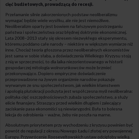
cięć budżetowych, prowadzącą do recesji.
Przełamanie silnie zakorzenionych podstaw neoliberalizmu
wymagać będzie wiele wysiłku, ale nie jest niemożliwe.
Neoliberalizm oparty jest bowiem na fałszywym postrzeganiu
państwa i społeczeństwa oraz błędnej doktrynie ekonomicznej.
Lata 2008–2013 stały się okresem niezwykłego eksperymentu,
któremu poddano całe narody – niektóre w większym wymiarze niż
inne. Chociaż teoria głoszona przez neoliberalnych ekonomistów
jest sama w sobie słaba, a doświadczenia Wielkiego Kryzysu stoją
z nią w sprzeczności, to dla laika niezorientowanego w historii
gospodarczej mitologia wolnorynkowców może brzmieć
przekonywająco. Dopiero empiryczne doświadczenie
przeprowadzone na żywym organizmie narodów pokazuje
wyrwanym ze snu społeczeństwom, jak wielkim kłamstwem
i apologią plutokracji podszyta jest współczesna myśl neoliberalna:
polityka cięć oszczędnościowych zubaża społeczeństwo, a służy
elicie finansjery. Straszący przed wielkim długiem i zalecający
zaciskanie pasa ekonomiści są niewiarygodni. Była to bolesna
lekcja do odrobienia – ważne, żeby nie poszła na marne.
Absolutnym priorytetem przy wychodzeniu z kryzysu powinien być
powrót do regulacji z okresu Nowego Ładu i złotej ery powojennej
Europy. Przywrócenie Rooseveltowskich ustaw odcięłoby wielką