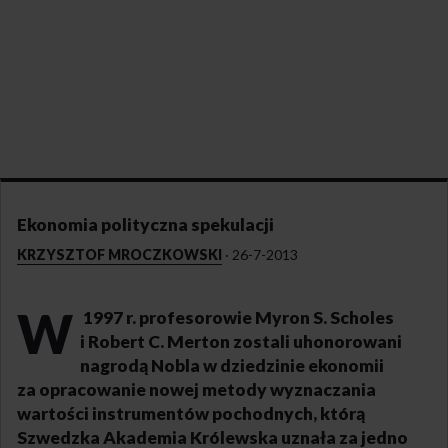
Ekonomia polityczna spekulacji
KRZYSZTOF MROCZKOWSKI
·
26-7-2013
W
1997 r. profesorowie Myron S. Scholes
i Robert C. Merton zostali uhonorowani
nagrodą Nobla w dziedzinie ekonomii
za opracowanie nowej metody wyznaczania
wartości instrumentów pochodnych, którą
Szwedzka Akademia Królewska uznała za jedno