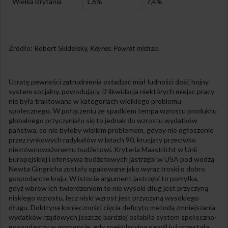
Wielka Brytania
1,6%
7,4%
Źródło: Robert Skidelsky,
Keynes. Powrót mistrza
.
Utratę pewności zatrudnienia osładzać miał ludności dość hojny
system socjalny, powodujący, iż likwidacja niektórych miejsc pracy
nie była traktowana w kategoriach wielkiego problemu
społecznego. W połączeniu ze spadkiem tempa wzrostu produktu
globalnego przyczyniało się to jednak do wzrostu wydatków
państwa, co nie byłoby wielkim problemem, gdyby nie ogłoszenie
przez rynkowych radykałów w latach 90. krucjaty przeciwko
niezrównoważonemu budżetowi. Kryteria Maastricht w Unii
Europejskiej i ofensywa budżetowych jastrzębi w USA pod wodzą
Newta Gingricha zostały opakowane jako wyraz troski o dobro
gospodarcze kraju. W istocie argument jastrzębi to pomyłka,
gdyż wbrew ich twierdzeniom to nie wysoki dług jest przyczyną
niskiego wzrostu, lecz niski wzrost jest przyczyną wysokiego
długu. Doktryna konieczności cięcia deficytu metodą zmniejszania
wydatków rządowych jeszcze bardziej osłabiła system społeczno-
gospodarczy w momencie, gdy spekulacyjna narośl już przestała