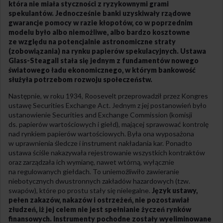
która nie miała styczności z ryzykownymi grami
spekulantów. Jednocześnie banki uzyskiwały rządowe
gwarancje pomocy w razie kłopotów, co w poprzednim
modelu było albo niemożliwe, albo bardzo kosztowne
ze względu na potencjalnie astronomiczne straty
(zobowiązania) na rynku papierów spekulacyjnych. Ustawa
Glass-Steagall stała się jednym z fundamentów nowego
światowego ładu ekonomicznego, w którym bankowość
służyła potrzebom rozwoju społeczeństw.
Następnie, w roku 1934, Roosevelt przeprowadził przez Kongres
ustawę Securities Exchange Act. Jednym z jej postanowień było
ustanowienie Securities and Exchange Commission (komisji
ds. papierów wartościowych i giełd), mającej sprawować kontrolę
nad rynkiem papierów wartościowych. Była ona wyposażona
w uprawnienia śledcze i instrument nakładania kar. Ponadto
ustawa ściśle nakazywała rejestrowanie wszystkich kontraktów
oraz zarządzała ich wymianę, nawet wtórną, wyłącznie
na regulowanych giełdach. To uniemożliwiło zawieranie
niebotycznych dwustronnych zakładów hazardowych (tzw.
swapów), które po prostu stały się nielegalne.
Język ustawy,
pełen zakazów, nakazów i ostrzeżeń, nie pozostawiał
złudzeń, iż jej celem nie jest spełnianie życzeń rynków
finansowych. Instrumenty pochodne zostały wyeliminowane