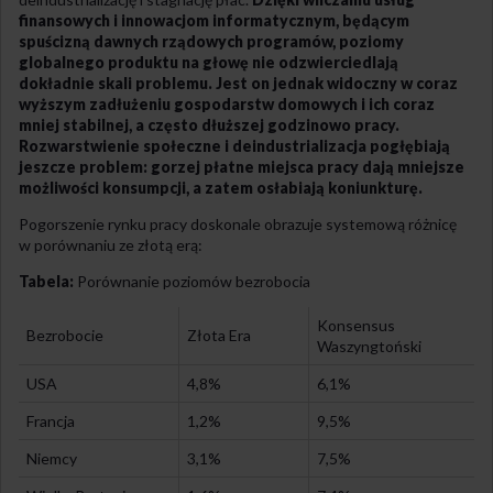
finansowych i innowacjom informatycznym, będącym
spuścizną dawnych rządowych programów, poziomy
globalnego produktu na głowę nie odzwierciedlają
dokładnie skali problemu. Jest on jednak widoczny w coraz
wyższym zadłużeniu gospodarstw domowych i ich coraz
mniej stabilnej, a często dłuższej godzinowo pracy.
Rozwarstwienie społeczne i deindustrializacja pogłębiają
jeszcze problem: gorzej płatne miejsca pracy dają mniejsze
możliwości konsumpcji, a zatem osłabiają koniunkturę.
Pogorszenie rynku pracy doskonale obrazuje systemową różnicę
w porównaniu ze złotą erą:
Tabela:
Porównanie poziomów bezrobocia
Konsensus
Bezrobocie
Złota Era
Waszyngtoński
USA
4,8%
6,1%
Francja
1,2%
9,5%
Niemcy
3,1%
7,5%