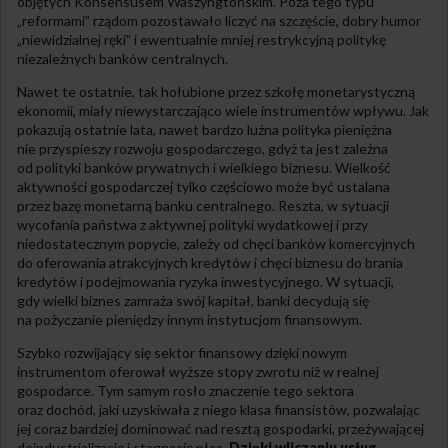
objętych Konsensusem Waszyngtońskim. Poza tego typu
„reformami” rządom pozostawało liczyć na szczęście, dobry humor
„niewidzialnej ręki” i ewentualnie mniej restrykcyjną politykę
niezależnych banków centralnych.
Nawet te ostatnie, tak hołubione przez szkołę monetarystyczną
ekonomii, miały niewystarczająco wiele instrumentów wpływu. Jak
pokazują ostatnie lata, nawet bardzo luźna polityka pieniężna
nie przyspieszy rozwoju gospodarczego, gdyż ta jest zależna
od polityki banków prywatnych i wielkiego biznesu. Wielkość
aktywności gospodarczej tylko częściowo może być ustalana
przez bazę monetarną banku centralnego. Reszta, w sytuacji
wycofania państwa z aktywnej polityki wydatkowej i przy
niedostatecznym popycie, zależy od chęci banków komercyjnych
do oferowania atrakcyjnych kredytów i chęci biznesu do brania
kredytów i podejmowania ryzyka inwestycyjnego. W sytuacji,
gdy wielki biznes zamraża swój kapitał, banki decydują się
na pożyczanie pieniędzy innym instytucjom finansowym.
Szybko rozwijający się sektor finansowy dzięki nowym
instrumentom oferował wyższe stopy zwrotu niż w realnej
gospodarce. Tym samym rosło znaczenie tego sektora
oraz dochód, jaki uzyskiwała z niego klasa finansistów, pozwalając
jej coraz bardziej dominować nad resztą gospodarki, przeżywającej
deindustrializację i stagnację płac.
Dzięki wliczaniu usług