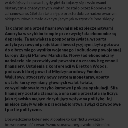
w dzisiejszych czasach, gdy giełda kojarzy się z wykresami
histerycznie chaotycznych wahań, zostało przez Roosevelta
zahamowane. Giełda stała się po prostu dobrze nadzorowanym
sklepem, równie mało ekscytującym jak wszystkie inne sklepy.
Tak chroniona przed finansowymi niebezpieczeństwami
Ameryka w szybkim tempie przezwyciężała ekonomiczną
depresję. Ta największa gospodarka świata, wsparta
antykryzysowymi projektami inwestycyjnymi, była gotowa
do olbrzymiego wysiłku wojennego i odbudowy powojennej
Europy dzięki Planowi Marshalla. Nowy ład ekonomiczny
na świecie nie przewidywał powrotu do czasów hegemonii
finansjery. Ustalenia z konferencji w Bretton Woods,
podczas której powstał Międzynarodowy Fundusz
Walutowy, stworzyły nowy system monetarny, oparty
o stałe kursy wymiany głównych walut świata,
co wyeliminowało ryzyko kursowe i pokusę spekulacji. Siła
finansjery została złamana, a ona sama przestała się liczyć
jako zjawisko mające decydujący wpływ na politykę. Jej
miejsce zajęły wielkie przedsiębiorstwa, związki zawodowe
i partie polityczne.
Doświadczenia kolejnego globalnego konfliktu wykazały
bezsensowność rewanżyzmu stosowanego wobec Niemiec