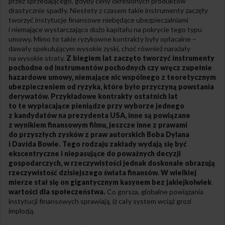
przez sprzedającego, gdyby ceny określonych produktów
drastycznie spadły. Niestety z czasem takie instrumenty zaczęły
tworzyć instytucje finansowe niebędące ubezpieczalniami
i niemające wystarczająco dużo kapitału na pokrycie tego typu
umowy. Mimo to takie ryzykowne kontrakty były opłacalne –
dawały spekulującym wysokie zyski, choć również narażały
na wysokie straty.
Z biegiem lat zaczęto tworzyć instrumenty
pochodne od instrumentów pochodnych czy wręcz zupełnie
hazardowe umowy, niemające nic wspólnego z teoretycznym
ubezpieczeniem od ryzyka, które było przyczyną powstania
derywatów. Przykładowe kontrakty ostatnich lat
to te wypłacające pieniądze przy wyborze jednego
z kandydatów na prezydenta USA, inne są powiązane
z wynikiem finansowym filmu, jeszcze inne z prawami
do przyszłych zysków z praw autorskich Boba Dylana
i Davida Bowie. Tego rodzaju zakłady wydają się być
ekscentryczne i niepasujące do poważnych decyzji
gospodarczych, w rzeczywistości jednak doskonale obrazują
rzeczywistość dzisiejszego świata finansów. W wielkiej
mierze stał się on gigantycznym kasynem bez jakiejkolwiek
wartości dla społeczeństwa.
Co gorsza, globalne powiązania
instytucji finansowych sprawiają, iż cały system wciąż grozi
implozją.