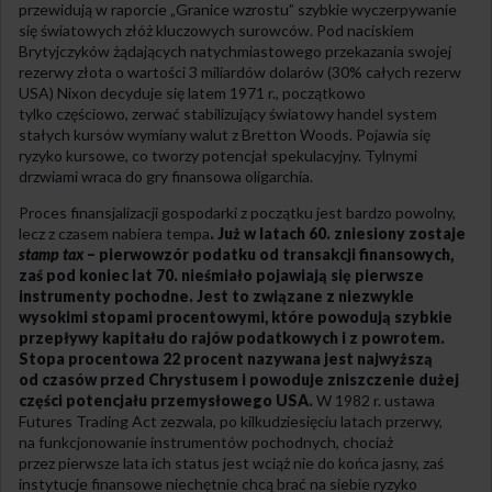
przewidują w raporcie „Granice wzrostu” szybkie wyczerpywanie
się światowych złóż kluczowych surowców. Pod naciskiem
Brytyjczyków żądających natychmiastowego przekazania swojej
rezerwy złota o wartości 3 miliardów dolarów (30% całych rezerw
USA) Nixon decyduje się latem 1971 r., początkowo
tylko częściowo, zerwać stabilizujący światowy handel system
stałych kursów wymiany walut z Bretton Woods. Pojawia się
ryzyko kursowe, co tworzy potencjał spekulacyjny. Tylnymi
drzwiami wraca do gry finansowa oligarchia.
Proces finansjalizacji gospodarki z początku jest bardzo powolny,
lecz z czasem nabiera tempa
. Już w latach 60. zniesiony zostaje
stamp tax
– pierwowzór podatku od transakcji finansowych,
zaś pod koniec lat 70. nieśmiało pojawiają się pierwsze
instrumenty pochodne. Jest to związane z niezwykle
wysokimi stopami procentowymi, które powodują szybkie
przepływy kapitału do rajów podatkowych i z powrotem.
Stopa procentowa 22 procent nazywana jest najwyższą
od czasów przed Chrystusem i powoduje zniszczenie dużej
części potencjału przemysłowego USA.
W 1982 r. ustawa
Futures Trading Act zezwala, po kilkudziesięciu latach przerwy,
na funkcjonowanie instrumentów pochodnych, chociaż
przez pierwsze lata ich status jest wciąż nie do końca jasny, zaś
instytucje finansowe niechętnie chcą brać na siebie ryzyko