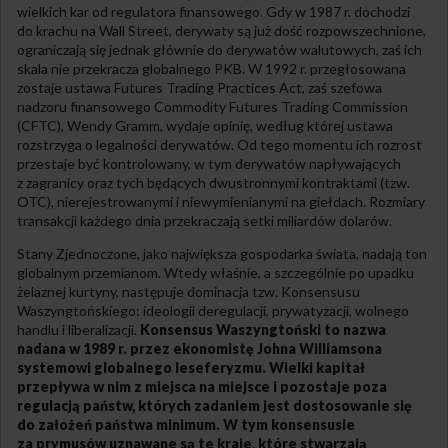
wielkich kar od regulatora finansowego. Gdy w 1987 r. dochodzi
do krachu na Wall Street, derywaty są już dość rozpowszechnione,
ograniczają się jednak głównie do derywatów walutowych, zaś ich
skala nie przekracza globalnego PKB. W 1992 r. przegłosowana
zostaje ustawa Futures Trading Practices Act, zaś szefowa
nadzoru finansowego Commodity Futures Trading Commission
(CFTC), Wendy Gramm, wydaje opinię, według której ustawa
rozstrzyga o legalności derywatów. Od tego momentu ich rozrost
przestaje być kontrolowany, w tym derywatów napływających
z zagranicy oraz tych będących dwustronnymi kontraktami (tzw.
OTC), nierejestrowanymi i niewymienianymi na giełdach. Rozmiary
transakcji każdego dnia przekraczają setki miliardów dolarów.
Stany Zjednoczone, jako największa gospodarka świata, nadają ton
globalnym przemianom. Wtedy właśnie, a szczególnie po upadku
żelaznej kurtyny, następuje dominacja tzw. Konsensusu
Waszyngtońskiego: ideologii deregulacji, prywatyzacji, wolnego
handlu i liberalizacji.
Konsensus Waszyngtoński to nazwa
nadana w 1989 r. przez ekonomistę Johna Williamsona
systemowi globalnego leseferyzmu. Wielki kapitał
przepływa w nim z miejsca na miejsce i pozostaje poza
regulacją państw, których zadaniem jest dostosowanie się
do założeń państwa minimum. W tym konsensusie
za prymusów uznawane są te kraje, które stwarzają