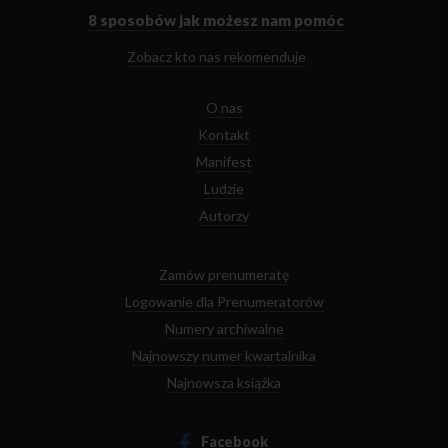
głównej
8 sposobów
jak możesz nam pomóc
Zobacz kto nas rekomenduje
O nas
Kontakt
Manifest
Ludzie
Autorzy
Zamów prenumeratę
Logowanie dla Prenumeratorów
Numery archiwalne
Najnowszy numer kwartalnika
Najnowsza książka
Facebook