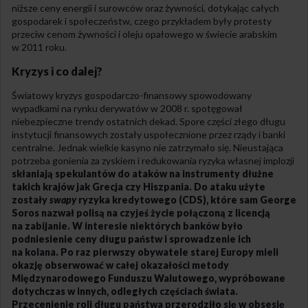
niższe ceny energii i surowców oraz żywności, dotykając całych
gospodarek i społeczeństw, czego przykładem były protesty
przeciw cenom żywności i oleju opałowego w świecie arabskim
w 2011 roku.
Kryzys i co dalej?
Światowy kryzys gospodarczo-finansowy spowodowany
wypadkami na rynku derywatów w 2008 r. spotęgował
niebezpieczne trendy ostatnich dekad. Spore części złego długu
instytucji finansowych zostały uspołecznione przez rządy i banki
centralne. Jednak wielkie kasyno nie zatrzymało się. Nieustająca
potrzeba gonienia za zyskiem i redukowania ryzyka własnej implozji
skłaniają spekulantów do ataków na instrumenty dłużne
takich krajów jak Grecja czy Hiszpania. Do ataku użyte
zostały
swapy
ryzyka kredytowego (CDS), które sam George
Soros nazwał polisą na czyjeś życie połączoną z licencją
na zabijanie. W interesie niektórych banków było
podniesienie ceny długu państw i sprowadzenie ich
na kolana. Po raz pierwszy obywatele starej Europy mieli
okazję obserwować w całej okazałości metody
Międzynarodowego Funduszu Walutowego, wypróbowane
dotychczas w innych, odległych częściach świata.
Przecenienie roli długu państwa przerodziło się w obsesję