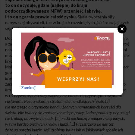
to on decyduje, gdzie (najlepiej do kraju
podporządkowanego MFW) przenieść fabrykę,
i to on zgarnia prawie całość zysku.
Skala tworzenia siły
nabywczej obywateli, tak w krajach rozwiniętych, jak i rozwijających
się, jest w tym modelu znacznie ograniczona.
Dodatkowo kraje słabo rozwinięte są pogrążone w neoliberalizmie,
a zatem przy braku kontroli przepływu kapitału (bądź kursu waluty)
narażone na dramatyczną spekulację walutą, która w kilka tygodni
może zepchnąć kraj w recesję. To właśnie przydarzyło się w trakcie
kryzysu azjatyckiego w 1997 r. Malezji, której premier Mahathir
Mohamad tak opisał wtedy sytuację: [
…
]
zmanipulowany został krach
gospodarczy Meksyku, tak samo gospodarki innych rozwijających się
krajów mogą zostać zmanipulowane i nagięte do pokłonu wielkim
WESPRZYJ NAS!
zarządzającym funduszy finansowych, którzy stali się decydentami tego,
Zamknij
kto może się rozwijać, a kto nie.
[…]
Z tego, co wiemy, handel walutą jest
w rzeczywistości 20 razy większy niż handel rzeczywistymi towarami
i usługami. Poza zyskami i stratami dla handlujących
[walutą]
nie ma z tego olbrzymiego handlu żadnych namacalnych korzyści dla
świata. Nie tworzy się znaczących miejsc pracy, żadne produkty czy usługi
nie trafiają do zwykłych ludzi
[…]
zyski pochodzą z pauperyzacji innych,
w tym bardzo biednych krajów i ludzi.
[…]
Przestrzega się nas też,
że to są potężni ludzie. Jeśli zrobimy hałas lub w jakikolwiek sposób ich