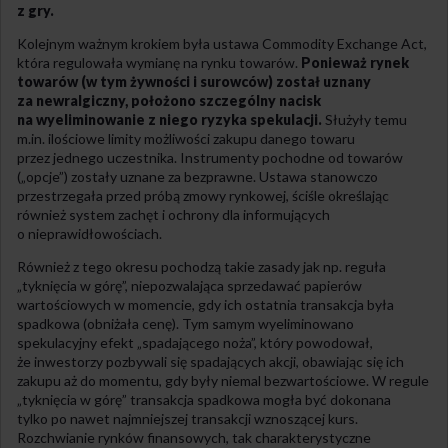
z gry.
Kolejnym ważnym krokiem była ustawa Commodity Exchange Act,
która regulowała wymianę na rynku towarów.
Ponieważ rynek
towarów (w tym żywności i surowców) został uznany
za newralgiczny, położono szczególny nacisk
na wyeliminowanie z niego ryzyka spekulacji.
Służyły temu
m.in. ilościowe limity możliwości zakupu danego towaru
przez jednego uczestnika. Instrumenty pochodne od towarów
(„opcje”) zostały uznane za bezprawne. Ustawa stanowczo
przestrzegała przed próbą zmowy rynkowej, ściśle określając
również system zachęt i ochrony dla informujących
o nieprawidłowościach.
Również z tego okresu pochodzą takie zasady jak np. reguła
„tyknięcia w górę”, niepozwalająca sprzedawać papierów
wartościowych w momencie, gdy ich ostatnia transakcja była
spadkowa (obniżała cenę). Tym samym wyeliminowano
spekulacyjny efekt „spadającego noża”, który powodował,
że inwestorzy pozbywali się spadających akcji, obawiając się ich
zakupu aż do momentu, gdy były niemal bezwartościowe. W regule
„tyknięcia w górę” transakcja spadkowa mogła być dokonana
tylko po nawet najmniejszej transakcji wznoszącej kurs.
Rozchwianie rynków finansowych, tak charakterystyczne