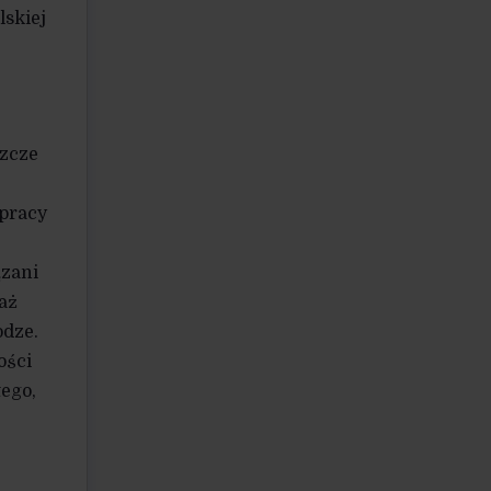
skiej
szcze
 pracy
ązani
waż
odze.
ości
tego,