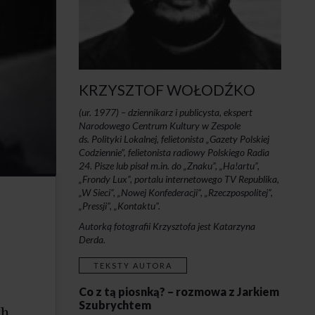
KRZYSZTOF WOŁODŹKO
(ur. 1977) –
dziennikarz i publicysta, ekspert
Narodowego Centrum Kultury w Zespole
ds. Polityki Lokalnej, felietonista „Gazety Polskiej
Codziennie”, felietonista radiowy Polskiego Radia
24. Pisze lub pisał m.in. do „Znaku”, „Ha!artu”,
„Frondy Lux”, portalu internetowego TV Republika,
„W Sieci”, „Nowej Konfederacji”, „Rzeczpospolitej”,
„Pressji”, „Kontaktu”.
Autorką fotografii Krzysztofa jest Katarzyna
Derda.
TEKSTY AUTORA
Co z tą piosnką? – rozmowa z Jarkiem
Szubrychtem
ch