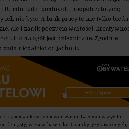
ł i 10 mln ludzi biednych i niepotrzebnych;
ich nie było. A brak pracy to nie tylko bieda
ne, ale i zanik poczucia wartości, kreatywnoś
ji. I to na ogół jest dziedziczne. Zgodnie
 pada niedaleko od jabłoni«.
ięciotysięczników« zapewni swoim dzieciom wszystko – 
za, dentystę, wczasy, basen, kort, naukę języków obcych,