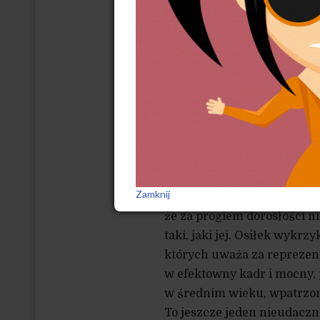
aspiracje, dyplom, odpowie
dostępem do Internetu. Walc
twojej walce z faszyzmem –
Bo chyba nie chcesz być jak
ale z pewnością nieprzystos
Poza tym łatwiej policzyć r
szukających dla siebie ści
zdiagnozować koszty społe
mężczyzną, który może dać 
Zamknij
w telewizji niż lęki kobiety
że za progiem dorosłości ni
taki, jaki jej. Osiłek wykrz
których uważa za reprezent
w efektowny kadr i mocny,
w średnim wieku, wpatrzony
To jeszcze jeden nieudaczn