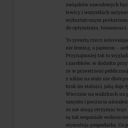
związków zawodowych być m
lewicy i wszystkich antyne
wykształconym prekariuszom
do optymizmu, tożsamości.
To zresztą rzecz interesują
nie leming, a japiszon –
sel
Przynajmniej tak to wygląd
i zarobków, w dodatku przy
że w przestrzeni publicznej
z nikim na stałe nie dlateg
brak im stałości, jaką daje
Wiecznie na walizkach na p
umysłu i poczucia niezależn
że nie mogą otrzymać tego 
są tak wspaniale wolnościo
stymulują gospodarkę. Co 