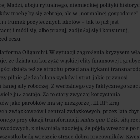
ej Madzi, uboju rytualnego, niemieckiej polityki historyc
ów trochę by się zebrało, ale w „normalnej gospodarce”
 i tłumek pożytecznych idiotów – tak to już jest
cuj i módl się, albo pracuj, zadłużaj się i konsumuj,
zed oczu.
 Platforma Oligarchii. W sytuacji zagrożenia kryzysem wł
, że działa na korzyść wąskiej elity finansowej i gruby
zęści działa też ze strachu przed analitykami transnaro
zy pilnie śledzą bilans zysków i strat, jakie przynosi
i taniej siły roboczej. Z werbalnego czy faktycznego sza
iele już zostało. Za to stary zwyczaj korzystania
w jako parobków ma się niezgorzej. III RP: kraj
ch związkowców i central związkowych, przez lata zbyt
onego przy okazji transformacji
status quo
. Dziś, siłą rze
wodowych, z nieśmiałą nadzieją, że pójdą wreszcie po
wszystko będą wreszcie strzec dobra pracowników. Kwes