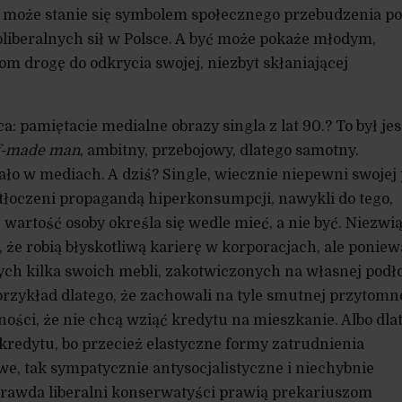
oże stanie się symbolem społecznego przebudzenia pol
oliberalnych sił w Polsce. A być może pokaże młodym,
 drogę do odkrycia swojej, niezbyt skłaniającej
ca: pamiętacie medialne obrazy singla z lat 90.? To był je
f-made man
, ambitny, przebojowy, dlatego samotny.
ało w mediach. A dziś? Single, wiecznie niepewni swojej
tłoczeni propagandą hiperkonsumpcji, nawykli do tego,
 wartość osoby określa się wedle mieć, a nie być. Niezwi
o, że robią błyskotliwą karierę w korporacjach, ale ponie
 tych kilka swoich mebli, zakotwiczonych na własnej podł
rzykład dlatego, że zachowali na tyle smutnej przytomn
ości, że nie chcą wziąć kredytu na mieszkanie. Albo dla
kredytu, bo przecież elastyczne formy zatrudnienia
we, tak sympatycznie antysocjalistyczne i niechybnie
prawda liberalni konserwatyści prawią prekariuszom