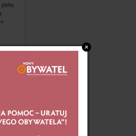
Bo oni mają władzę, która jest
 glebę
tak naprawdę dużo większa niż władza
ą
polityczna.
go
znych
ana
ch.
lnej