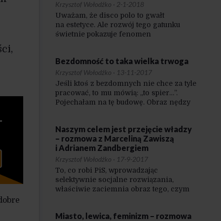
Krzysztof Wołodźko
·
2-1-2018
Uważam, że disco polo to gwałt
na estetyce. Ale rozwój tego gatunku
świetnie pokazuje fenomen
niedoceniany w Polsce przez lata: jeśli
ci,
czegoś nie pokazujesz w inteligenckiej
Bezdomność to taka wielka trwoga
i wielkomiejskiej prasie, to wcale
to nie znika. Jeżeli nie umiemy o czymś
Krzysztof Wołodźko
·
13-11-2017
rozmawiać, a tylko wyszydzamy,
Jeśli ktoś z bezdomnych nie chce za tyle
to nie powoduje, że to przestaje istnieć.
pracować, to mu mówią: „to spier…”.
W przypadku disco polo szyderstwa
Pojechałam na tę budowę. Obraz nędzy
nie brakowało, zabrakło za to porządnej
i rozpaczy. Tam pracują ludzie,
i powszechnej edukacji muzycznej.
którzy niedomagają, tam są ludzie, dla
Naszym celem jest przejęcie władzy
których 1000-1200 złotych to jest
– rozmowa z Marceliną Zawiszą
wszystko, co zarabiają. Mają problem
i Adrianem Zandbergiem
z wyegzekwowaniem swoich praw
i na pewno się nie postawią.
Krzysztof Wołodźko
·
17-9-2017
To, co robi PiS, wprowadzając
selektywnie socjalne rozwiązania,
właściwie zaciemnia obraz tego, czym
tak naprawdę powinna być polityka
dobre
społeczna i jak powinno funkcjonować
Miasto, lewica, feminizm – rozmowa
państwo dobrobytu. To także jest