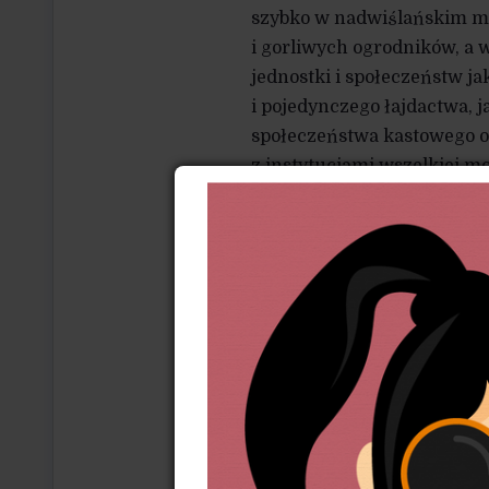
szybko w nadwiślańskim mi
i gorliwych ogrodników, a 
jednostki i społeczeństw j
i pojedynczego łajdactwa, j
społeczeństwa kastowego o
z instytucjami wszelkiej 
właścicieli III RP i z praw
dla systemu.
To już się dzieje, przyspie
siłą woli politycznej zdet
antyzwiązkowe, niemal każd
medialna kasta na straży w
by oczy młodych, wykształ
i większych miast i z polsk
Trzeba rzecz widzieć we w
demokracji w wersji dla Pol