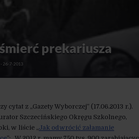
 śmierć prekariusza
·
26-7-2013
y cytat z „Gazety Wyborczej” (17.06.2013 r.).
kurator Szczecińskiego Okręgu Szkolnego,
ki, w liście „
Jak odwrócić załamanie
sce
”: „W 2012 r. mamy 750 tys. 900 zarabiający