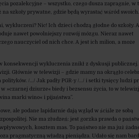
ęcia pozalekcyjne – wszystko, czego dusza zapragnie, w
eż na szkoły prywatne, gdzie będą wyrastać wśród swoich
i, wykluczeni? Nic! Ich dzieci chodzą głodne do szkoły. A
oduje nawet powolniejszy rozwój mózgu. Nieraz nawet
czego nauczyciel od nich chce. A jest ich milion, a może
 w konsekwencji wykluczenia znikł z dyskusji publicznej.
wizji. Głównie w telewizji – gdzie mamy na okrągło celeb
a polityków. /…/ Jak padły PGR-y /…/ i setki tysięcy ludzi p
 w »czarnej dziurze« biedy i bezsensu życia, to w telewizj
ina marki wino« i pijaństwa”.
nowe, ale podane lapidarnie dają wgląd w ściśle ze sobą
zpospolitej. Nie ma złudzeń: jest gorzka prawda o państ
 wpływowych, kosztem mas. To państwo nie ma już żadn
poza pragmatyczną władzą pieniądza. Udało się nam bar