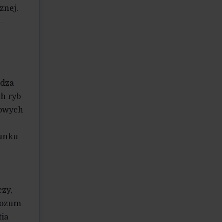
znej.
 –
adza
ch ryb
dowych
cunku
czy,
 rozum
tia