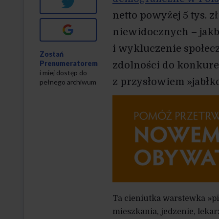
Twitter
netto powyżej 5 tys. z
Google+
niewidocznych – jakby 
i wykluczenie społecz
Zostań
Prenumeratorem
zdolności do konkurenc
i miej dostęp do
z przysłowiem »jabłko
pełnego archiwum
Ta cieniutka warstewka »p
mieszkania, jedzenie, lekar