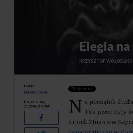
Elegia na
KRZYSZTOF WOŁODŹKO
DZIAŁ
Nasze opinie
N
a początek dłuższ
PODZIEL SIĘ
ZE ZNAJOMYMI
Tak pisze były 
Facebook
dr inż. Zbigniew Szyro
demograficzne w Pol