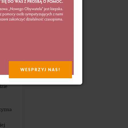
m
y też
i,
ż
WESPRZYJ NAS!
dzie
zyzna
iej