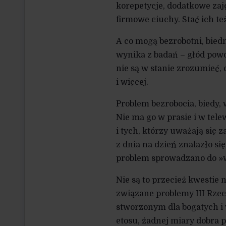
korepetycje, dodatkowe zaj
firmowe ciuchy. Stać ich t
A co mogą bezrobotni, biedn
wynika z badań – głód pow
nie są w stanie zrozumieć, 
i więcej.
Problem bezrobocia, biedy,
Nie ma go w prasie i w tele
i tych, którzy uważają się z
z dnia na dzień znalazło się
problem sprowadzano do »w
Nie są to przecież kwestie 
związane problemy III Rzec
stworzonym dla bogatych i
etosu, żadnej miary dobra 