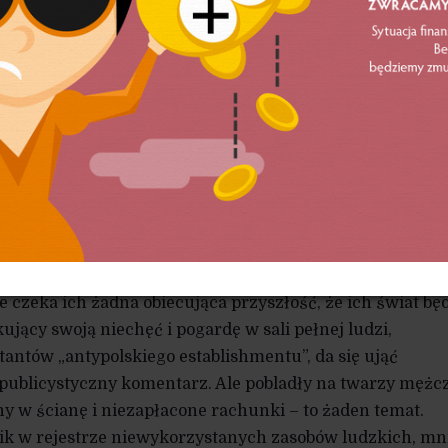
dnie nastawienie do świata i wynajmujesz pokój ze stały
z o nowy wspaniały świat, jeśli tak lubisz, przyklaśniem
 bylebyś nie walczył z nami i z realnym liberalizmem.
 tamci, schowani w cieniu, więc nie do końca zdefiniowan
owani i aspołeczni.
zucających się w oczy, wygolonych na łyso facetów,
eżek awansu choćby w ramach kibicowskich subkultur, ni
czne strukturalnego bezrobocia. Strach przed młodym
w mordę, jest bardziej namacalny i łatwiej go pokazać
, która nie ma z czego ugotować obiadu dla dzieci i wie,
e czeka ich żadna obiecująca przyszłość, że ich świat bę
ykujący swoją niechęć i pogardę w sali pełnej ludzi,
antów „antypolskiego establishmentu”, da się ująć
 publicystyczny komentarz. Ale pobladły na twarzy mężc
 w ścianę i niezapłacone rachunki – to żaden temat.
ik w rejestrze niewykorzystanych zasobów ludzkich, mn