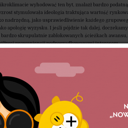
kroklimacie wyhodować ten byt, znalazł bardzo podatną
wzrost stymulowała ideologia traktująca wartość rynkow
ako nadrzędną, jako usprawiedliwienie każdego grupowe
ako apologię wyzysku. I jeśli pójdzie tak dalej, doczekamy
 bardzo skrupulatnie zablokowanych ścieżkach awansu,
możliwej proweniencji podporządkowanymi interesom
em o charakterze
stricte
klasowym w kwestiach newralgic
sza drezyna historii (na lokomotywę nas nie stać), napędz
erminowanej władzy. Ustawy antypracownicze, ustawy
y protest obywatelski traktowany jako przejaw buntu,
yobrażeń społecznych. Wszystko robione oczywiście tak,
conych prekariuszy wywodzących się z mniejszych
iej wsi kierowały się wciąż na kibolskie bazgroły na mura
łaściwym świetle: możesz być dobrym obywatelem libera
aków, w końcu ci się uda, bo przecież myjesz zęby, masz