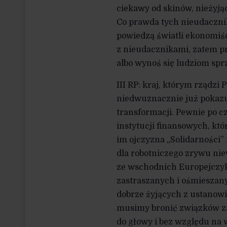
ciekawy od skinów, nieżyjąc
Co prawda tych nieudacznik
powiedzą światli ekonomiści
z nieudacznikami, zatem pra
albo wynoś się ludziom spr
III RP: kraj, którym rządzi
niedwuznacznie już pokazuje
transformacji. Pewnie po c
instytucji finansowych, któr
im ojczyzna „Solidarności” 
dla robotniczego zrywu niew
ze wschodnich Europejczykó
zastraszanych i ośmieszany
dobrze żyjących z ustanowi
musimy bronić związków za
do głowy i bez względu na 