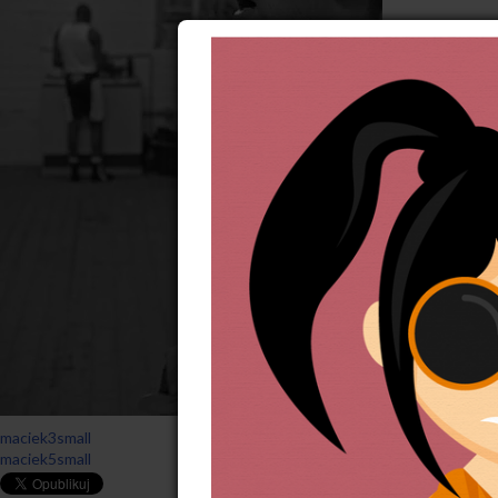
maciek3small
maciek5small