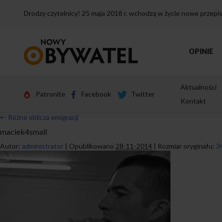
Drodzy czytelnicy! 25 maja 2018 r. wchodzą w życie nowe przep
Przejdź
OPINIE
do
strony
głównej
Aktualności
Patronite
Facebook
Twitter
Kontakt
←
Różne oblicza emigracji
maciek4small
Autor:
administrator
|
Opublikowano
28-11-2014
|
Rozmiar oryginału:
3