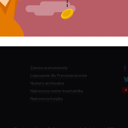
 przetwarzane są dane Twoich komentarzy.
Zamów prenumeratę
Logowanie dla Prenumeratorów
Numery archiwalne
Najnowszy numer kwartalnika
Najnowsza książka