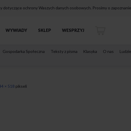
isy dotyczące ochrony Waszych danych osobowych. Prosimy o zapoznanie 
WYWIADY
SKLEP
WESPRZYJ
Gospodarka Społeczna
Teksty z pisma
Klasyka
O nas
Ludzi
44 × 518
pikseli