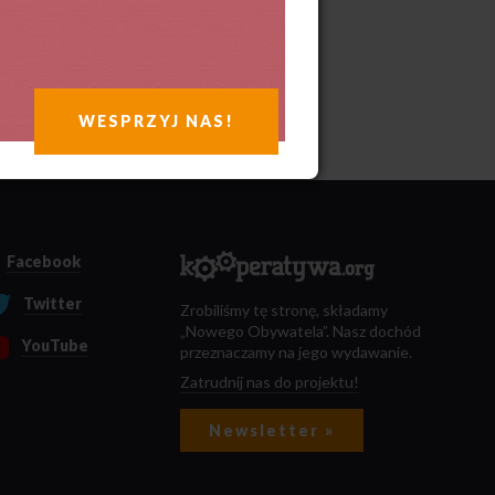
WESPRZYJ NAS!
Facebook
Twitter
Zrobiliśmy tę stronę, składamy
„Nowego Obywatela”. Nasz dochód
YouTube
przeznaczamy na jego wydawanie.
Zatrudnij nas do projektu!
Newsletter »