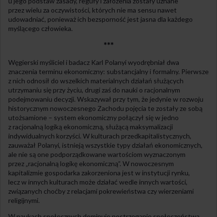
u jego podstaw zasady, reguły i założenia zostały uznane
przez wielu za oczywistości, których nie ma sensu nawet
udowadniać, ponieważ ich bezsporność jest jasna dla każdego
myślącego człowieka.
***
Węgierski myśliciel i badacz Karl Polanyi wyodrębniał dwa
znaczenia terminu ekonomiczny: substancjalny i formalny. Pierwsze
z nich odnosił do wszelkich materialnych działań służących
utrzymaniu się przy życiu, drugi zaś do nauki o racjonalnym
podejmowaniu decyzji. Wskazywał przy tym, że jedynie w rozwoju
historycznym nowoczesnego Zachodu pojęcia te zostały ze sobą
utożsamione – system ekonomiczny połączył się w jedno
z racjonalną logiką ekonomiczną, służącą maksymalizacji
indywidualnych korzyści. W kulturach przedkapitalistycznych,
zauważał Polanyi, istnieją wszystkie typy działań ekonomicznych,
ale nie są one podporządkowane wartościom wyznaczonym
przez „racjonalną logikę ekonomiczną”. W nowoczesnym
kapitalizmie gospodarka zakorzeniona jest w instytucji rynku,
lecz w innych kulturach może działać wedle innych wartości,
związanych choćby z relacjami pokrewieństwa czy wierzeniami
religijnymi.
W naukach społecznych dominuje postrzeganie społeczeństwa