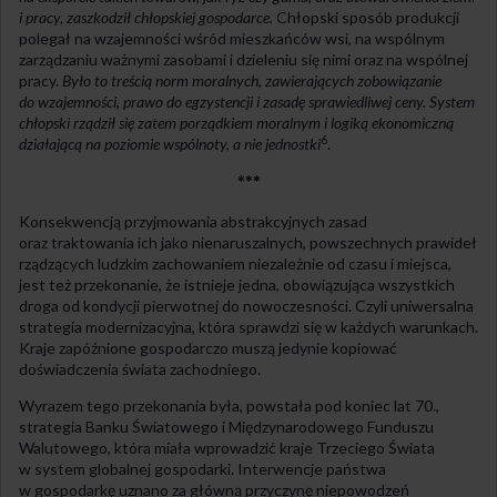
i pracy, zaszkodził chłopskiej gospodarce.
Chłop
ski
sposób produkcji
polegał na wzajemności wśród mieszkańców wsi, na wspólnym
zarządzaniu ważnymi zasobami i dzieleniu się nimi oraz na wspólnej
pracy.
Było to treścią norm moralnych, zawierających zobowiązanie
do wzajemności, prawo do egzystencji i zasadę sprawiedliwej ceny. System
chłopski rządził się zatem porządkiem moralnym i logiką ekonomiczną
6
działającą na poziomie wspólnoty, a nie jednostki
.
***
Konsekwencją przyjmowania abstrakcyjnych zasad
oraz traktowania ich jako nienaruszalnych, powszechnych prawideł
rządzących ludzkim zachowaniem niezależnie od czasu i miejsca,
jest też przekonanie, że istnieje jedna, obowiązująca wszystkich
droga od kondycji pierwotnej do nowoczesności. Czyli uniwersalna
strategia modernizacyjna, która sprawdzi się w każdych warunkach.
Kraje zapóźnione gospodarczo muszą jedynie kopiować
doświadczenia świata zachodniego.
Wyrazem tego przekonania była, powstała pod koniec lat 70.,
strategia Banku Światowego i Międzynarodowego Funduszu
Walutowego, która miała wprowadzić kraje Trzeciego Świata
w system globalnej gospodarki. Interwencje państwa
w gospodarkę uznano za główną przyczynę niepowodzeń