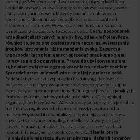
4
dominujący
. W społeczeństwach poprzedzających kapitalizm
ludzie nie zawsze kierowali się przy podejmowaniu decyzji swoim
partykularnym interesem. Motywy działań członków tych
społeczności determinował w większym stopniu kontekst
historyczny i kulturowy. W związku z tym formalna ekonomia
współczesna nie znajduje tu zastosowania.
Cechą gospodarek
przedkapitalistycznych miałoby być, zdaniem Polanyi’ego,
również to, że są one zorientowane raczej na wytwarzanie
środków utrzymania, niż na mnożenie zysku. Zazwyczaj
w gospodarkach plemiennych sprzedaż oraz kupno ziemi
i pracy są nie do pomyślenia. Prawa do użytkowania ziemi
są bowiem związane z grupą krewniaczą i dziedziczeniem.
Sprzedaż pracy uniemożliwia z kolei jej niemierzalność.
Podobnie było zresztą w porządku feudalnym, gdzie kwestie
związane z ziemią były wyłączone spod zasad organizacji kupna
i sprzedaży, a określane przez inny zbiór regulacji instytucjonalnych.
Praca w systemie cechowym była natomiast częścią ogólnej
organizacji społeczeństwa. Warunki pracy, płace czy relacje mistrza
i czeladnika, regulowane były przez obyczaj, przepisy cechu
i miasta. W gospodarce kapitalistycznej istnieją zaś rynki zbytu
na wszystkie czynniki produkcji, nie tylko na towary, ale także
na ziemię, pracę i pieniądz. Ich ceny to, kolejno, czynsz, płaca
i odsetki. Tymczasem, jak podkreśla Polanyi,
ziemia, praca
i pieniądz nie mieszczą się w empirycznej definicji towarów –