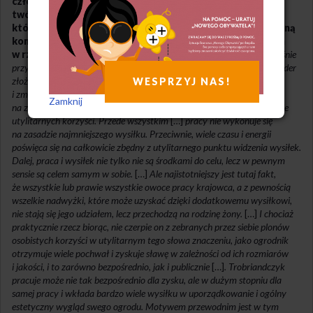
człowieka ekonomicznego, podkreślając, że hipotetyczny
twór prymitywnego czy dzikiego człowieka,
który we wszystkich działaniach kieruje się racjonalistyczną
koncepcją własnego interesu, nie znajduje potwierdzenia
w rzeczywistości.
Prymitywny Trobriandczyk dostarcza nam właśnie
przykładu, który zaprzecza tej fałszywej teorii. Pracując, kieruje się nader
złożonymi motywami, mającymi charakter społeczny i tradycyjny,
WESPRZYJ NAS!
i zmierza do celów, które nie są z pewnością obliczone wyłącznie
Zamknij
na zaspokojenie doraźnych potrzeb, czy też na bezpośrednie osiągnięcie
utylitarnych korzyści. Przede wszystkim
[…]
pracy nie wykonuje się
na zasadzie najmniejszego wysiłku. Przeciwnie, wiele czasu i energii
poświęca się na całkowicie zbędny z utylitarnego punktu widzenia wysiłek.
Dalej, praca i wysiłek nie tylko nie są środkami do celu, lecz w pewnym
sensie są celem samym w sobie.
[…]
Ale najistotniejszy jest tutaj fakt,
że wszystkie lub prawie wszystkie owoce pracy krajowca, a z pewnością
wszelkie nadwyżki, które może uzyskać dzięki dodatkowemu wysiłkowi,
nie stają się jego udziałem, lecz przechodzą na rodzinę żony.
[…]
I chociaż
praktycznie rzecz biorąc, nie czerpie on z zebranych przez siebie plonów
osobistych korzyści w utylitarnym tego słowa znaczeniu, jako ogrodnik
otrzymuje wiele pochwał i zyskuje sławę w zależności od ich rozmiarów
i jakości, i to zarówno bezpośrednio, jak i publicznie
[…]
. Trobriandczyk
pracuje może nie tak bezpośrednio dla zysku, ale w dużym stopniu dla
samej pracy i wkłada bardzo wiele wysiłku w uporządkowanie i ogólny
estetyczny wygląd swego ogrodu. Motywem przewodnim jest w tym