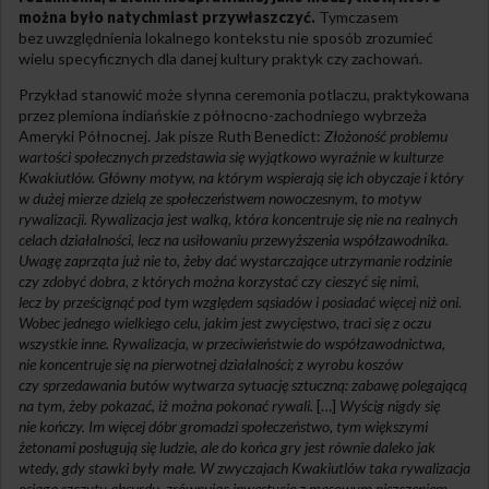
można było natychmiast przywłaszczyć.
Tymczasem
bez uwzględnienia lokalnego kontekstu nie sposób zrozumieć
wielu specyficznych dla danej kultury praktyk czy zachowań.
Przykład stanowić może słynna ceremonia potlaczu, praktykowana
przez plemiona indiańskie z północno-zachodniego wybrzeża
Ameryki Północnej. Jak pisze Ruth Benedict:
Złożoność problemu
wartości społecznych przedstawia się wyjątkowo wyraźnie w kulturze
Kwakiutlów. Główny motyw, na którym wspierają się ich obyczaje i który
w dużej mierze dzielą ze społeczeństwem nowoczesnym, to motyw
rywalizacji. Rywalizacja jest walką, która koncentruje się nie na realnych
celach działalności, lecz na usiłowaniu przewyższenia współzawodnika.
Uwagę zaprząta już nie to, żeby dać wystarczające utrzymanie rodzinie
czy zdobyć dobra, z których można korzystać czy cieszyć się nimi,
lecz by prześcignąć pod tym względem sąsiadów i posiadać więcej niż oni.
Wobec jednego wielkiego celu, jakim jest zwycięstwo, traci się z oczu
wszystkie inne. Rywalizacja, w przeciwieństwie do współzawodnictwa,
nie koncentruje się na pierwotnej działalności; z wyrobu koszów
czy sprzedawania butów wytwarza sytuację sztuczną: zabawę polegającą
na tym, żeby pokazać, iż można pokonać rywali.
[…]
Wyścig nigdy się
nie kończy. Im więcej dóbr gromadzi społeczeństwo, tym większymi
żetonami posługują się ludzie, ale do końca gry jest równie daleko jak
wtedy, gdy stawki były małe. W zwyczajach Kwakiutlów taka rywalizacja
osiąga szczyty absurdu, zrównując inwestycje z masowym niszczeniem