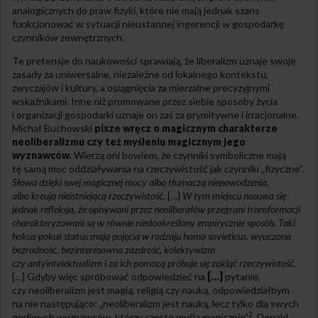
analogicznych do praw fizyki, które nie mają jednak szans
funkcjonować w sytuacji nieustannej ingerencji w gospodarkę
czynników zewnętrznych.
Te pretensje do naukowości sprawiają, że liberalizm uznaje swoje
zasady za uniwersalne, niezależne od lokalnego kontekstu,
zwyczajów i kultury, a osiągnięcia za mierzalne precyzyjnymi
wskaźnikami. Inne niż promowane przez siebie sposoby życia
i organizacji gospodarki uznaje on zaś za prymitywne i irracjonalne.
Michał Buchowski
pisze wręcz o magicznym charakterze
neoliberalizmu czy też myśleniu magicznym jego
wyznawców.
Wierzą oni bowiem, że czynniki symboliczne mają
tę samą moc oddziaływania na rzeczywistość jak czynniki „fizyczne”.
Słowa dzięki swej magicznej mocy albo tłumaczą niepowodzenia,
albo kreują nieistniejącą rzeczywistość.
[…]
W tym miejscu nasuwa się
jednak refleksja, że opisywani przez neoliberałów przegrani transformacji
charakteryzowani są w równie niedookreślony empirycznie sposób. Taki
hokus-pokus status mają pojęcia w rodzaju homo sovieticus, wyuczona
bezradność, bezinteresowna zazdrość, kolektywizm
czy antyintelektualizm i za ich pomocą próbuje się zakląć rzeczywistość.
[…]
Gdyby więc spróbować odpowiedzieć na
[…]
pytanie,
czy neoliberalizm jest magią, religią czy nauką, odpowiedziałbym
na nie następująco: „neoliberalizm jest nauką, lecz tylko dla swych
2
gorliwych wyznawców, którzy często myślą magicznie”
. Donald