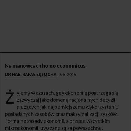
Na manowcach homo economicus
DR HAB. RAFAŁ ŁĘTOCHA
·
6-5-2015
Ż
yjemy w czasach, gdy ekonomię postrzega się
zazwyczaj jako domenę racjonalnych decyzji
służących jak najpełniejszemu wykorzystaniu
posiadanych zasobów oraz maksymalizacji zysków.
Formalne zasady ekonomii, a przede wszystkim
mikroekonomii, uważane są za powszechne,