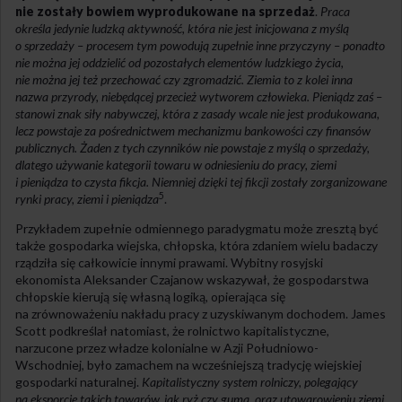
nie zostały bowiem wyprodukowane na sprzedaż
.
Praca
określa jedynie ludzką aktywność, która nie jest inicjowana z myślą
o sprzedaży – procesem tym powodują zupełnie inne przyczyny – ponadto
nie można jej oddzielić od pozostałych elementów ludzkiego życia,
nie można jej też przechować czy zgromadzić. Ziemia to z kolei inna
nazwa przyrody, niebędącej przecież wytworem człowieka. Pieniądz zaś –
stanowi znak siły nabywczej, która z zasady wcale nie jest produkowana,
lecz powstaje za pośrednictwem mechanizmu bankowości czy finansów
publicznych. Żaden z tych czynników nie powstaje z myślą o sprzedaży,
dlatego używanie kategorii towaru w odniesieniu do pracy, ziemi
i pieniądza to czysta fikcja. Niemniej dzięki tej fikcji zostały zorganizowane
5
rynki pracy, ziemi i pieniądza
.
Przykładem zupełnie odmiennego paradygmatu może zresztą być
także gospodarka wiejska, chłopska, która zdaniem wielu badaczy
rządziła się całkowicie innymi prawami. Wybitny rosyjski
ekonomista Aleksander Czajanow wskazywał, że gospodarstwa
chłopskie kierują się własną logiką, opierająca się
na zrównoważeniu nakładu pracy z uzyskiwanym dochodem. James
Scott podkreślał natomiast, że rolnictwo kapitalistyczne,
narzucone przez władze kolonialne w Azji Południowo-
Wschodniej, było zamachem na wcześniejszą tradycję wiejskiej
gospodarki naturalnej.
Kapitalistyczny system rolniczy, polegający
na eksporcie takich towarów, jak ryż czy guma, oraz utowarowieniu ziemi