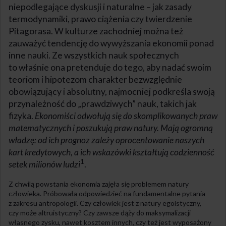
niepodlegające dyskusji i naturalne – jak zasady
termodynamiki, prawo ciążenia czy twierdzenie
Pitagorasa. W kulturze zachodniej można też
zauważyć tendencję do wywyższania ekonomii ponad
inne nauki. Ze wszystkich nauk społecznych
to właśnie ona pretenduje do tego, aby nadać swoim
teoriom i hipotezom charakter bezwzględnie
obowiązujący i absolutny, najmocniej podkreśla swoją
przynależność do „prawdziwych” nauk, takich jak
fizyka.
Ekonomiści odwołują się do skomplikowanych praw
matematycznych i poszukują praw natury. Mają ogromną
władzę: od ich prognoz zależy oprocentowanie naszych
kart kredytowych, a ich wskazówki kształtują codzienność
1
setek milionów ludzi
.
Z chwilą powstania ekonomia zajęła się problemem natury
człowieka. Próbowała odpowiedzieć na fundamentalne pytania
z zakresu antropologii. Czy człowiek jest z natury egoistyczny,
czy może altruistyczny? Czy zawsze dąży do maksymalizacji
własnego zysku, nawet kosztem innych, czy też jest wyposażony