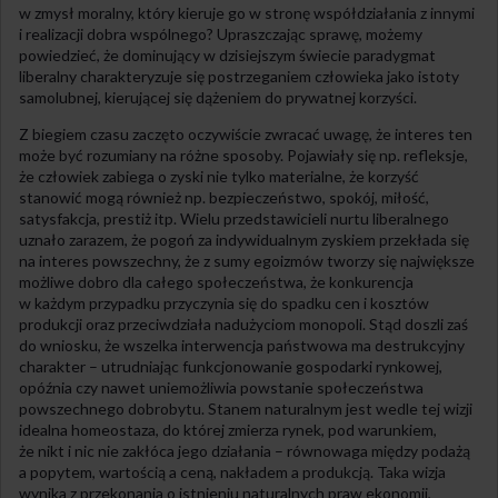
w zmysł moralny, który kieruje go w stronę współdziałania z innymi
i realizacji dobra wspólnego? Upraszczając sprawę, możemy
powiedzieć, że dominujący w dzisiejszym świecie paradygmat
liberalny charakteryzuje się postrzeganiem człowieka jako istoty
samolubnej, kierującej się dążeniem do prywatnej korzyści.
Z biegiem czasu zaczęto oczywiście zwracać uwagę, że interes ten
może być rozumiany na różne sposoby. Pojawiały się np. refleksje,
że człowiek zabiega o zyski nie tylko materialne, że korzyść
stanowić mogą również np. bezpieczeństwo, spokój, miłość,
satysfakcja, prestiż itp. Wielu przedstawicieli nurtu liberalnego
uznało zarazem, że pogoń za indywidualnym zyskiem przekłada się
na interes powszechny, że z sumy egoizmów tworzy się największe
możliwe dobro dla całego społeczeństwa, że konkurencja
w każdym przypadku przyczynia się do spadku cen i kosztów
produkcji oraz przeciwdziała nadużyciom monopoli. Stąd doszli zaś
do wniosku, że wszelka interwencja państwowa ma destrukcyjny
charakter – utrudniając funkcjonowanie gospodarki rynkowej,
opóźnia czy nawet uniemożliwia powstanie społeczeństwa
powszechnego dobrobytu. Stanem naturalnym jest wedle tej wizji
idealna homeostaza, do której zmierza rynek, pod warunkiem,
że nikt i nic nie zakłóca jego działania – równowaga między podażą
a popytem, wartością a ceną, nakładem a produkcją. Taka wizja
wynika z przekonania o istnieniu naturalnych praw ekonomii,