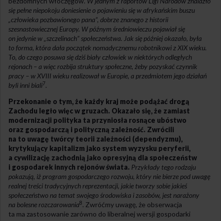
bezdomnych włóczęgów.
W jednym z raportów Ligi Narodów znalazło
się pełne niepokoju doniesienie o pojawieniu się w afrykańskim buszu
„człowieka pozbawionego pana”, dobrze znanego z historii
szesnastowiecznej Europy. W późnym średniowieczu pojawiał się
on jedynie w „szczelinach” społeczeństwa. Jak się później okazało, była
to forma, która dała początek nomadycznemu robotnikowi z XIX wieku.
To, do czego posuwa się dziś biały człowiek w niektórych odległych
rejonach – a więc rozbija struktury społeczne, żeby pozyskać czynnik
pracy – w XVIII wieku realizował w Europie, a przedmiotem jego działań
7
byli inni biali
.
Przekonanie o tym, że każdy kraj może podążać drogą
Zachodu legło więc w gruzach. Okazało się, że zamiast
modernizacji polityka ta przyniosła rosnące ubóstwo
oraz gospodarczą i polityczną zależność. Zwrócili
na to uwagę twórcy teorii zależności (dependyzmu),
krytykujący kapitalizm jako system wyzysku peryferii,
a cywilizację zachodnią jako opresyjną dla społeczeństw
i gospodarek innych rejonów świata.
Przykłady tego rodzaju
pokazują, iż program gospodarczego rozwoju, który nie bierze pod uwagę
realnej treści tradycyjnych reprezentacji, jakie tworzy sobie jakieś
społeczeństwo na temat swojego środowiska i zasobów, jest narażony
8
na bolesne rozczarowania
. Zwróćmy uwagę, że obserwacja
ta ma zastosowanie zarówno do liberalnej wersji gospodarki