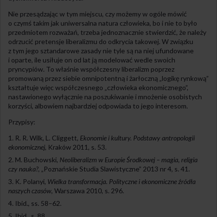
Nie przesądzając w tym miejscu, czy możemy w ogóle mówić
o czymś takim jak uniwersalna natura człowieka, bo i nie to było
przedmiotem rozważań, trzeba jednoznacznie stwierdzić, że należy
odrzucić pretensje liberalizmu do odkrycia takowej. W związku
z tym jego sztandarowe zasady nie tyle są na niej ufundowane
i oparte, ile usiłuje on od lat ją modelować wedle swoich
pryncypiów. To właśnie współczesny liberalizm poprzez
promowaną przez siebie omnipotentną i żarłoczną „logikę rynkową”
kształtuje więc współczesnego „człowieka ekonomicznego”,
nastawionego wyłącznie na poszukiwanie i mnożenie osobistych
korzyści, albowiem najbardziej odpowiada to jego interesom.
Przypisy:
R. R. Wilk, L. Cliggett,
Ekonomie i kultury. Podstawy antropologii
ekonomicznej
, Kraków 2011, s. 53.
M. Buchowski,
Neoliberalizm w Europie Środkowej – magia, religia
czy nauka?
, „Poznańskie Studia Slawistyczne” 2013 nr 4, s. 41.
K. Polanyi,
Wielka transformacja. Polityczne i ekonomiczne źródła
naszych czasów
, Warszawa 2010, s. 296.
Ibid., ss. 58–62.
Ibid., s. 88.