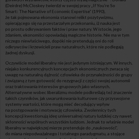
(Deirdre) McCloskey twierdzi w swojej pracy „If You’re So
Smart: The Narrative of Economic Expertise” (1990),
że tak pojmowana ekonomia stanowi relikt pozytywizmu,
opierającego się na przestarzałym przekonaniu, iż nauka jest
po prostu odkrywaniem faktów i praw natury. W istocie, jego
zdaniem, ekonomiści opowiadają magiczne historie. Nie ma w tym
niczego niewłaściwego, dopóki nie pretendują oni do roli
odkrywców i krzewicieli praw naturalnych, które nie podlegają
żadnej dyskusji.
Oczywiście model liberalny nie jest jedynym istniejącym. W innych,
niejako konkurencyjnych koncepcjach ekonomicznych zwraca się
uwagę na naturalną dążność człowieka do przynależności do grupy
i związaną z tym gotowość do rezygnacji z części swojej autonomii
oraz traktowania interesów grupowych jako własnych.
Alternatywne wobec liberalizmu modele podkreślają też znaczenie
takich czynników, jak uwarunkowania kulturowe czy przyswojone
systemy wartości, które mogą mieć decydujący wpływ
na postępowanie i motywację człowieka. Zwolennicy tych
koncepcji kwestionują ideę uniwersalnej natury ludzkiej czy nawet
skłonności wspólnych wszystkim ludziom. Jednak to właśnie model
liberalny w największej mierze pretenduje do „naukowości”,
do miana niepodważalnego i totalnego paradygmatu, a stojące