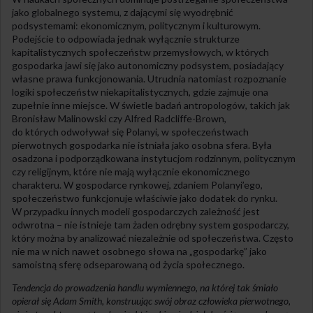
jako globalnego systemu, z dającymi się wyodrębnić
podsystemami: ekonomicznym, politycznym i kulturowym.
Podejście to odpowiada jednak wyłącznie strukturze
kapitalistycznych społeczeństw przemysłowych, w których
gospodarka jawi się jako autonomiczny podsystem, posiadający
własne prawa funkcjonowania. Utrudnia natomiast rozpoznanie
logiki społeczeństw niekapitalistycznych, gdzie zajmuje ona
zupełnie inne miejsce. W świetle badań antropologów, takich jak
Bronisław Malinowski czy Alfred Radcliffe-Brown,
do których odwoływał się Polanyi, w społeczeństwach
pierwotnych gospodarka nie istniała jako osobna sfera. Była
osadzona i podporządkowana instytucjom rodzinnym, politycznym
czy religijnym, które nie mają wyłącznie ekonomicznego
charakteru. W gospodarce rynkowej, zdaniem Polanyi’ego,
społeczeństwo funkcjonuje właściwie jako dodatek do rynku.
W przypadku innych modeli gospodarczych zależność jest
odwrotna – nie istnieje tam żaden odrębny system gospodarczy,
który można by analizować niezależnie od społeczeństwa. Często
nie ma w nich nawet osobnego słowa na „gospodarkę” jako
samoistną sferę odseparowaną od życia społecznego.
Tendencja do prowadzenia handlu wymiennego, na której tak śmiało
opierał się Adam Smith, konstruując swój obraz człowieka pierwotnego,