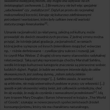
świadomie buddyjskiej filozofii, aby mogła ona wpływać na ich
światopogląd i zachowanie.
[…]
Birmańczycy nie byli więc specjalnie
„uduchowieni” czy „metafizyczni”. Dążyli po prostu do racjonalnej
maksymalizacji korzyści, kierując się kulturowo zdefiniowanymi
potrzebami i wartościami, które były całkiem inne niż wartości
12
statystycznego Amerykanina
.
Uznanie racjonalności za relatywną, zależną od kultury, może
prowadzić do dwóch zasadniczych postaw. Z jednej strony można
przyjąć, że istnieje jakaś gradacja „racjonalności”, w ramach
której jedne są lepsze od innych (miernikiem mogą być wówczas
np. – różnie definiowane – cywilizacyjny sukces i rozwój), jak
to czynił Max Weber. Z drugiej strony mamy stanowisko radykalnej
relatywizacji. Taką optykę reprezentuje choćby Marshall Sahlins,
wedle którego kulturowe kategorie znaczenia są pierwotne wobec
ludzkich dążeń.
Pogląd, że ludzie we własnym interesie dążą do celów
ekonomicznych, jest zasłoną dymną, „mitem założycielskim
społeczeństwa kapitalistycznego”
[…]
. Sahlins uważa, że wartości
są arbitralne, nie mają uniwersalnych podstaw w pracy czy własności.
[…]
sposób w jaki ekonomiści widzą świat, jest całkowicie symboliczny, choć
13
im się wydaje, że mają do czynienia z namacalnymi przedmiotami
. Idą
tym tropem Mary Douglas i Baron Isherwood w książce „The World
of Goods”, szukając w nowoczesnych społeczeństwach źródeł
konsumpcjonizmu, który nie ma charakteru naturalnego,