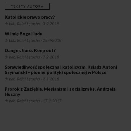
TEKSTY AUTORA
Katolickie prawo pracy?
dr hab. Rafał Łętocha
·
3-9-2019
W imię Boga i ludu
dr hab. Rafał Łętocha
·
25-4-2018
Danger. €uro. Keep out?
dr hab. Rafał Łętocha
·
7-2-2018
Sprawiedliwość społeczna i katolicyzm. Ksiądz Antoni
Szymański – pionier polityki społecznej w Polsce
dr hab. Rafał Łętocha
·
2-1-2018
Prorok z Zagłębia. Mesjanizm i socjalizm ks. Andrzeja
Huszny
dr hab. Rafał Łętocha
·
17-9-2017