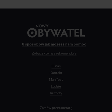
Przejdź
do
strony
głównej
8 sposobów
jak możesz nam pomóc
Zobacz kto nas rekomenduje
O nas
Kontakt
Manifest
Ludzie
Autorzy
Zamów prenumeratę