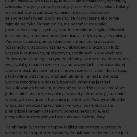
nie jest podstawową tendencją, która kieruje działalnością gospodarczą
3
człowieka – wręcz przeciwnie, występuje ona niezwykle rzadko
. Polanyi
wyróżniał trzy zasadnicze wymiary integracji gospodarki
ze społeczeństwem, podkreślając, że nowoczesna ekonomia
zajmuje się tylko jednym z nich, nie potrafiąc zrozumieć
pozostałych, rządzących się zupełnie odmienną logiką. Określał
je za pomocą terminów odwzajemniania, redystrybucji i wymiany.
Pierwszy oznacza pomoc i dzielenie się oparte na poczuciu
tożsamości oraz zobowiązania wynikającego z łączących ludzi
więzów kulturowych, społecznych, rodzinnych, klanowych etc.
Redystrybucja polega na tym, że główny autorytet (kapłan, wódz,
świątynia) gromadzi różne rzeczy od wszystkich członków danej
społeczności, aby później je na nowo rozdzielić. Jedni dostarczają
płody rolne, otrzymując w zamian ubranie, inni zaś przynoszą
wyroby rękodzieła, a dostają żywność. Wymiana jest zaś
skalkulowanym handlem, opiera się na zasadzie coś za coś. Może
jednak mieć ona różne wymiary i warianty, nie można jej rozumieć
wąsko, jako wyłącznie transakcji pieniężnych. Polanyi podkreślał
wręcz, że nowoczesna wymiana rynkowa, posługująca się
pieniędzmi i cenami ustalanymi poprzez negocjacje, jest
przypadkiem szczególnym i stosunkowo świeżej daty.
Kombinacje tych trzech typów logiki gospodarczej występują
we wszystkich społeczeństwach, jednak zawsze jeden z nich jest