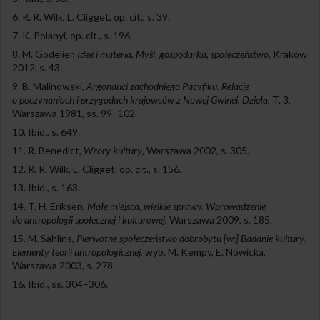
R. R. Wilk, L. Cligget, op. cit., s. 39.
K. Polanyi, op. cit., s. 196.
M. Godelier,
Idee i materia. Myśl, gospodarka, społeczeństwo
, Kraków
2012, s. 43.
B. Malinowski,
Argonauci zachodniego Pacyfiku. Relacje
o poczynaniach i przygodach krajowców z Nowej Gwinei
,
Dzieła
, T. 3,
Warszawa 1981, ss. 99–102.
Ibid., s. 649.
R. Benedict,
Wzory kultury
, Warszawa 2002, s. 305.
R. R. Wilk, L. Cligget, op. cit., s. 156.
Ibid., s. 163.
T. H. Eriksen,
Małe miejsca, wielkie sprawy. Wprowadzenie
do antropologii społecznej i kulturowej
, Warszawa 2009, s. 185.
M. Sahlins,
Pierwotne społeczeństwo dobrobytu [w:] Badanie kultury.
Elementy teorii antropologicznej
, wyb. M. Kempy, E. Nowicka,
Warszawa 2003, s. 278.
Ibid., ss. 304–306.