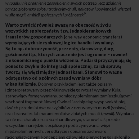
wypadku nie pragnienie zaspokojenia swoich potrzeb, lecz działanie
bardzo złożonego splotu tradycyjnych sił, nakazów i powinności, wierzeń
9
w siłę magii, ambicji społecznych i próżnostek
.
Warto zwrócić również uwagę na obecność w życiu
wszystkich społeczeństw tzw. jednokierunkowych
transferów gospodarczych (
one-way economic transfers
)
wymykających się rynkowej logice handlu i wymiany.
Są to np. dobroczynność, prezenty, darowizny, dary,
gościnność itp., których znaczenie jest ogromne – również
z ekonomicznego punktu widzenia.
Podarki przyczyniają się
ponadto zwykle do integracji społecznej, za ich sprawą
tworzą się więzi między jednostkami. Stanowi to ważne
odstępstwo od ogólnych zasad wymiany dóbr
w kapitalizmie.
Dobrym przykładem jest także opisany
i zinterpretowany przez Malinowskiego rytuał wymiany Kula,
stanowiący formę wymiany, pomiędzy plemionami zamieszkującymi
wschodni fragment Nowej Gwinei i archipelag wysp wokół niej,
dwóch przedmiotów: naszyjników z czerwonych muszli (
soulava
)
oraz bransolet lub naramienników z białych muszli (
mwali
). Wymiana
ta nie ma charakteru
stricte
handlowego, stanowi zaś przede
wszystkim narzędzie socjalizacji i podtrzymywania więzi
międzyplemiennych. Jej odkrycie i opisanie zachwiało
racjonalistycznymi koncepcjami człowieka pierwotnego i skłoniło