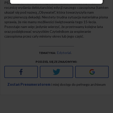
PS. Niniejszy numer „Nowego Obywatela” ukazuje się w 15.
rocznicę wydania debiutanckiej edycji naszego czasopisma (tamten
ukazał się pod nazwą „Obywatel”, która towarzyszyła nam
przez pierwszą dekadę). Niestety trudna sytuacja materialna pisma
sprawia, że nie mamy możliwości świętowania tego 15-lecia.
Pozostaje nam więc jedynie wierzyć, że przetrwamy kolejne lata
oraz podziękować wszystkim Czytelnikom za wspieranie
czasopisma przez cały miniony okres lub jego część.
Edytorial
TEMATYKA
PODZIEL SIĘ ZE ZNAJOMYMI
Facebook
Twitter
Google+
Zostań Prenumeratorem
i miej dostęp do pełnego archiwum