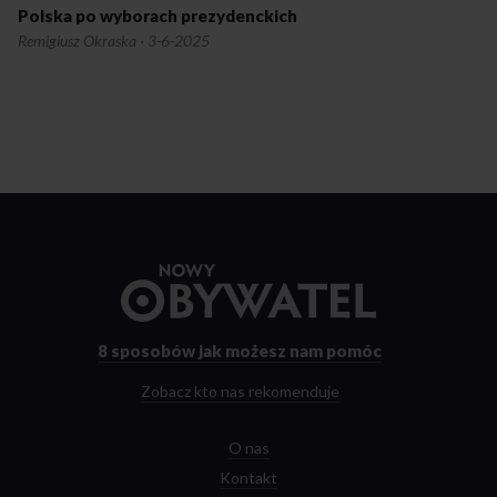
Polska po wyborach prezydenckich
Remigiusz Okraska
·
3-6-2025
Przejdź
do
strony
głównej
8 sposobów
jak możesz nam pomóc
Zobacz kto nas rekomenduje
O nas
Kontakt