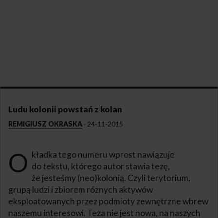
Ludu kolonii powstań z kolan
REMIGIUSZ OKRASKA
·
24-11-2015
O
kładka tego numeru wprost nawiązuje
do tekstu, którego autor stawia tezę,
że jesteśmy (neo)kolonią. Czyli terytorium,
grupą ludzi i zbiorem różnych aktywów
eksploatowanych przez podmioty zewnętrzne wbrew
naszemu interesowi. Teza nie jest nowa, na naszych