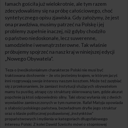
łamach gościła już wielokrotnie, ale tym razem
zdecydowaliśmy się na próbę całościowego, choć
syntetycznego opisu zjawiska. Gdy założymy, że jest
ona prawdziwa, musimy patrzeć na Polskę i jej
problemy zupełnie inaczej, niż gdyby chodziło
o państwo niedoskonałe, lecz suwerenne,
samodzielne i wewnątrzsterowne. Tak właśnie
próbujemy spojrzeć na nasz kraj w niniejszej edycji
„Nowego Obywatela”.
Teza o (neo)kolonialnym charakterze Polski nie musi być
traktowana dosłownie – że oto jesteśmy krajem, w którym jacyś
inni rozgrywają swoje interesy naszym kosztem. Może też zazębiać
się z przekonaniem, że zamiast instytucji służących obywatelom
mamy tu pustkę, atrapę czy strukturę skierowaną tam, gdzie akurat
popchnie ją ktoś odpowiednio silny. Taki obraz wyłania się z dwóch
wywiadów zamieszczonych w tym numerze. Rafał Matyja opowiada
o słabości polskiego państwa, bezwładnym dryfie jego struktur
oraz o klasie politycznej pozbawionej „instynktów”
propaństwowych i myślenia w kategoriach długofalowego
interesu Polski. Z kolei Dawid Sześciło mówi o stopniowej