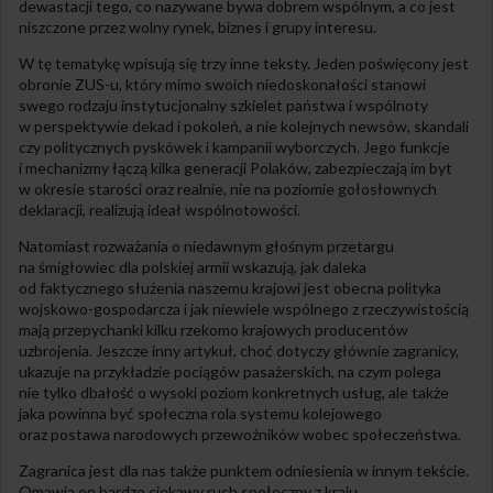
dewastacji tego, co nazywane bywa dobrem wspólnym, a co jest
niszczone przez wolny rynek, biznes i grupy interesu.
W tę tematykę wpisują się trzy inne teksty. Jeden poświęcony jest
obronie ZUS-u, który mimo swoich niedoskonałości stanowi
swego rodzaju instytucjonalny szkielet państwa i wspólnoty
w perspektywie dekad i pokoleń, a nie kolejnych newsów, skandali
czy politycznych pyskówek i kampanii wyborczych. Jego funkcje
i mechanizmy łączą kilka generacji Polaków, zabezpieczają im byt
w okresie starości oraz realnie, nie na poziomie gołosłownych
deklaracji, realizują ideał wspólnotowości.
Natomiast rozważania o niedawnym głośnym przetargu
na śmigłowiec dla polskiej armii wskazują, jak daleka
od faktycznego służenia naszemu krajowi jest obecna polityka
wojskowo-gospodarcza i jak niewiele wspólnego z rzeczywistością
mają przepychanki kilku rzekomo krajowych producentów
uzbrojenia. Jeszcze inny artykuł, choć dotyczy głównie zagranicy,
ukazuje na przykładzie pociągów pasażerskich, na czym polega
nie tylko dbałość o wysoki poziom konkretnych usług, ale także
jaka powinna być społeczna rola systemu kolejowego
oraz postawa narodowych przewoźników wobec społeczeństwa.
Zagranica jest dla nas także punktem odniesienia w innym tekście.
Omawia on bardzo ciekawy ruch społeczny z kraju,