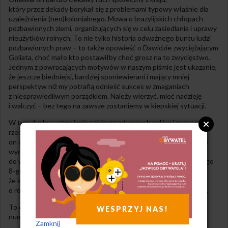
który przez dekady borykał się z problemami typowy właśnie dla
uzależnienia (neo)kolonialnego. Mowa o brazylijskich chłopach
pozbawionych ziemi, organizujących się w celu zasiedlania i uprawy
nieużytków rolnych. To nie tylko historia odważnego buntu ludzi
pozbawionych praw – to także opowieść o Dawidzie zwyciężającym
Goliata, choć mało kto postawiłby choć grosz na to zwycięstwo.
Jednym z powracających motywów w naszym piśmie jest ukazanie,
że jeszcze biedniejsi, bardziej sponiewierani i mający mniej
perspektyw niż my potrafią odnieść sukces w zmaganiach
z niesprawiedliwym porządkiem. Należy wierzyć, mieć nadzieję
i walczyć – bez tego na zawsze zostaniemy w kiepskiej sytuacji.
W tym duchu – stawiania sobie pozytywnych celów i pracy na ich
rzecz – utrzymany jest jeszcze inny artykuł. Mówi
on o konieczności zmagań o skrócenie czasu pracy. Postulat ten
wydaje się utopijny w świecie, w którym raczej zmusza się nas
do wysiłku wciąż dłuższego, odchodząc od dawno wywalczonego
8-godzinnego dnia pracy. Autorzy tekstu przekonują jednak,
że krótsza dniówka jest konieczna, jeśli chcemy myśleć
o rozwiązaniu wielu problemów społecznych, w tym bezrobocia.
To oczywiście nie wszystko, co przygotowaliśmy dla Was w tym
WESPRZYJ NAS!
numerze. Zapraszam do lektury.
Zamknij