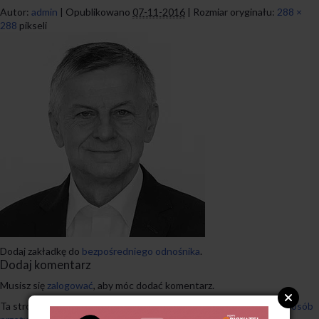
Autor:
admin
|
Opublikowano
07-11-2016
|
Rozmiar oryginału:
288 ×
288
pikseli
Dodaj zakładkę do
bezpośredniego odnośnika
.
Dodaj komentarz
Musisz się
zalogować
, aby móc dodać komentarz.
Ta strona używa Akismet do redukcji spamu.
Dowiedz się, w jaki sposób