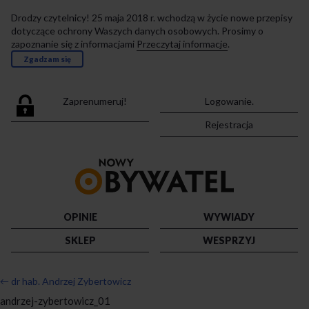
Drodzy czytelnicy! 25 maja 2018 r. wchodzą w życie nowe przepisy
dotyczące ochrony Waszych danych osobowych. Prosimy o
zapoznanie się z informacjami
Przeczytaj informacje
.
Zgadzam się
Zaprenumeruj!
Logowanie.
Rejestracja
Przejdź
do
strony
głównej
OPINIE
WYWIADY
SKLEP
WESPRZYJ
←
dr hab. Andrzej Zybertowicz
andrzej-zybertowicz_01