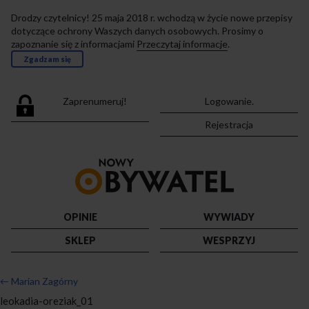
Drodzy czytelnicy! 25 maja 2018 r. wchodzą w życie nowe przepisy
dotyczące ochrony Waszych danych osobowych. Prosimy o
zapoznanie się z informacjami
Przeczytaj informacje
.
Zgadzam się
Zaprenumeruj!
Logowanie.
Rejestracja
Przejdź
do
strony
głównej
OPINIE
WYWIADY
SKLEP
WESPRZYJ
←
Marian Zagórny
leokadia-oreziak_01