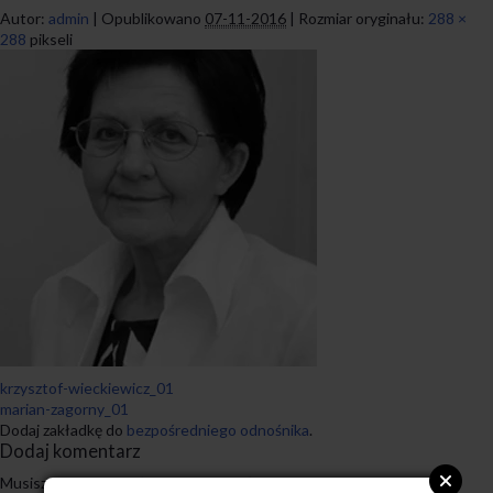
Autor:
admin
|
Opublikowano
07-11-2016
|
Rozmiar oryginału:
288 ×
288
pikseli
krzysztof-wieckiewicz_01
marian-zagorny_01
Dodaj zakładkę do
bezpośredniego odnośnika
.
Dodaj komentarz
Musisz się
zalogować
, aby móc dodać komentarz.