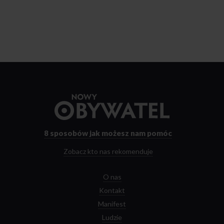
Przejdź
do
strony
głównej
8 sposobów
jak możesz nam pomóc
Zobacz kto nas rekomenduje
O nas
Kontakt
Manifest
Ludzie