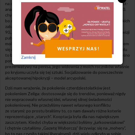
na ogół konserwatywni i liberalni gospodarczo, choć czasem post-
anarchistyczni. Obecnie z produkcjami takimi jak „Fronda” z lat 90.
chyba na prawicy uchodziliby za obrzydliwych lewaków,
bo dzisiejsza toporna narodowa prawica nie zniosłaby nawet takich
zabaw formą czy intelektualną prowokacją. No i wtedy, w latach
90., ktoś taki jak Cejrowski napieprzający kubkiem o stół w telewizji
publicznej, to była spora atrakcja i szok kulturowy. Na szczęście,
moim „Co z tym Kansas?” było własne dzieciństwo, więc nie dałem
WESPRZYJ NAS!
się nabrać na skserowany neokonserwatywny szwindel. Ale wielu
to bawiło: co samo w sobie jest śmieszne, bo gdy Cejrowski głośno
Zamknij
pomstował na to, że „lewactwo” uczy młodzież naciągać
prezerwatywy na penisa, jego widownia z moich roczników właśnie
po kryjomu uczyła się tej sztuki. Socjalizowanie do powszechnie
akceptowanej hipokryzji – model arcypolski.
Dziś mam wrażenie, że pokolenie czterdziestolatków jest
pokoleniem Zeliga: dostosowuje się do trendów, ponieważ nigdy
nie wypracowało własnej idei, własnej silnej świadomości
pokoleniowej. Nie przeżyliśmy nawet własnego konfliktu
ze starymi: po prostu braliśmy to, co nam dawały różne koterie
reprezentujące „starych”. Kooptacja była dla nas największym
zaszczytem. Kiedyś chyba w większości byliśmy „jurkoowsiakowi”
i chętnie czytaliśmy „Gazetę Wyborczą” (krzywiąc się na „mohery”,
bo to nas czyniło takimi liberalnymi), dziś wielu odkryło w sobie