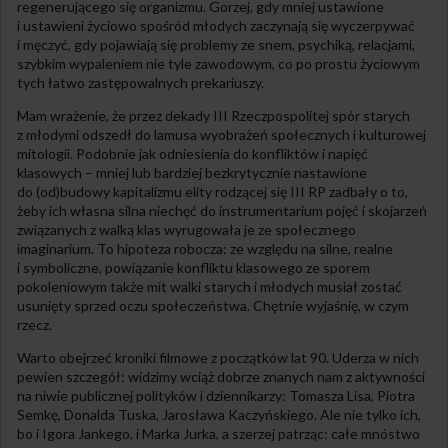
regenerującego się organizmu. Gorzej, gdy mniej ustawione
i ustawieni życiowo spośród młodych zaczynają się wyczerpywać
i męczyć, gdy pojawiają się problemy ze snem, psychiką, relacjami,
szybkim wypaleniem nie tyle zawodowym, co po prostu życiowym
tych łatwo zastępowalnych prekariuszy.
Mam wrażenie, że przez dekady III Rzeczpospolitej spór starych
z młodymi odszedł do lamusa wyobrażeń społecznych i kulturowej
mitologii. Podobnie jak odniesienia do konfliktów i napięć
klasowych – mniej lub bardziej bezkrytycznie nastawione
do (od)budowy kapitalizmu elity rodzącej się III RP zadbały o to,
żeby ich własna silna niechęć do instrumentarium pojęć i skojarzeń
związanych z walką klas wyrugowała je ze społecznego
imaginarium. To hipoteza robocza: ze względu na silne, realne
i symboliczne, powiązanie konfliktu klasowego ze sporem
pokoleniowym także mit walki starych i młodych musiał zostać
usunięty sprzed oczu społeczeństwa. Chętnie wyjaśnię, w czym
rzecz.
Warto obejrzeć kroniki filmowe z początków lat 90. Uderza w nich
pewien szczegół: widzimy wciąż dobrze znanych nam z aktywności
na niwie publicznej polityków i dziennikarzy: Tomasza Lisa, Piotra
Semkę, Donalda Tuska, Jarosława Kaczyńskiego. Ale nie tylko ich,
bo i Igora Jankego, i Marka Jurka, a szerzej patrząc: całe mnóstwo