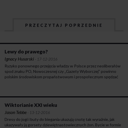
PRZECZYTAJ POPRZEDNIE
Lewy do prawego?
Ignacy Husarski
·
17-12-2016
Ryzyko ponownego przejęcia władzy w Polsce przez neoliberałów
spod znaku PO, Nowoczesnej czy „Gazety Wyborczej” powinno
polskim środowiskom propaństwowym i prospołecznym spędzać
sen z powiek w stopniu nie mniejszym niż ryzyko zwiększenia
wpływów politycznych przez nacjonalistów z ONR czy Młodzieży
Wszechpolskiej. Rządowi PiS można zarzucić sporo. Warto jednak
pamiętać, że partia ta ma solidną, demokratyczną legitymację 30-
40% społeczeństwa i że PiS-owski konserwatywny
Wiktorianie XXI wieku
antyneoliberalizm jest bardziej propaństwowy od antyspołecznego
Jason Tebbe
·
13-12-2016
neoliberalizmu Nowoczesnej oraz izolacjonistycznego nacjonalizmu
Dresy do jogi i buty do biegania ukazują cnotę tak wyraźnie, jak
ONR. Warto stosować gradację oceny istniejących opcji
ukazywały ją gorsety dziewiętnastowiecznych żon. Bycie w formie
politycznych: nacjonaliści i neoliberałowie to zagrożenie dla