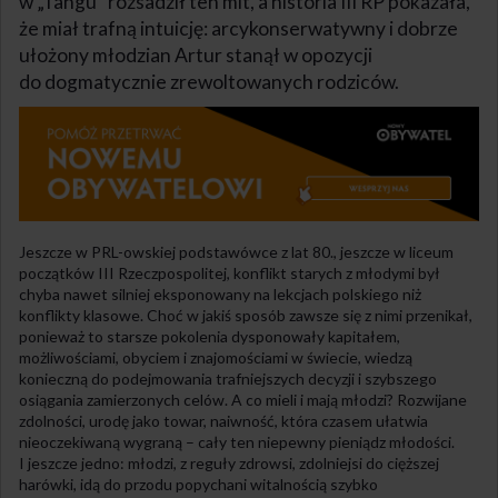
w „Tangu” rozsadził ten mit, a historia III RP pokazała,
że miał trafną intuicję: arcykonserwatywny i dobrze
ułożony młodzian Artur stanął w opozycji
do dogmatycznie zrewoltowanych rodziców.
Jeszcze w PRL-owskiej podstawówce z lat 80., jeszcze w liceum
początków III Rzeczpospolitej, konflikt starych z młodymi był
chyba nawet silniej eksponowany na lekcjach polskiego niż
konflikty klasowe. Choć w jakiś sposób zawsze się z nimi przenikał,
ponieważ to starsze pokolenia dysponowały kapitałem,
możliwościami, obyciem i znajomościami w świecie, wiedzą
konieczną do podejmowania trafniejszych decyzji i szybszego
osiągania zamierzonych celów. A co mieli i mają młodzi? Rozwijane
zdolności, urodę jako towar, naiwność, która czasem ułatwia
nieoczekiwaną wygraną – cały ten niepewny pieniądz młodości.
I jeszcze jedno: młodzi, z reguły zdrowsi, zdolniejsi do cięższej
harówki, idą do przodu popychani witalnością szybko