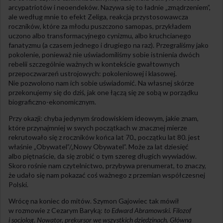
arcypatriotów i neoendeków. Nazywa się to ładnie „zmądrzeniem”,
ale według mnie to efekt Zeliga, reakcja przystosowawcza
roczników, które za młodu puszczono samopas, przykładem
uczono albo transformacyjnego cynizmu, albo kruchcianego
fanatyzmu (a czasem jednego i drugiego na raz). Przegraliśmy jako
pokolenie, ponieważ nie uświadomiliśmy sobie istnienia dwóch
rebelii szczególnie ważnych w kontekście gwałtownych
przepoczwarzeń ustrojowych: pokoleniowej i klasowej.
Nie pozwolono nam ich sobie uświadomić. Na własnej skórze
przekonujemy się do dziś, jak one łączą się ze sobą w porządku
biograficzno-ekonomicznym.
Przy okazji: chyba jedynym środowiskiem ideowym, jakie znam,
które przynajmniej w swych początkach w znacznej mierze
rekrutowało się z roczników końca lat 70., początku lat 80. jest
właśnie „Obywatel”/„Nowy Obywatel”. Może za lat dziesięć
albo piętnaście, da się zrobić o tym szereg długich wywiadów.
Skoro rośnie nam czytelnictwo, przybywa prenumerat, to znaczy,
że udało się nam pokazać coś ważnego z przemian współczesnej
Polski.
Wrócę na koniec do mitów. Szymon Gajowiec tak mówił
w rozmowie z Cezarym Baryką:
to Edward Abramowski. Filozof
i socjolog. Nowator, prekursor we wszystkich dziedzinach. Główną