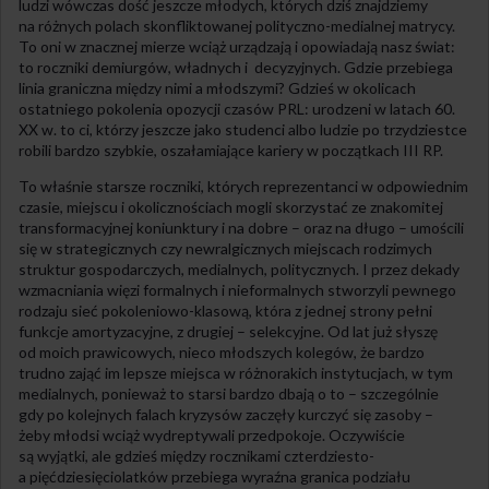
ludzi wówczas dość jeszcze młodych, których dziś znajdziemy
na różnych polach skonfliktowanej polityczno-medialnej matrycy.
To oni w znacznej mierze wciąż urządzają i opowiadają nasz świat:
to roczniki demiurgów, władnych i decyzyjnych. Gdzie przebiega
linia graniczna między nimi a młodszymi? Gdzieś w okolicach
ostatniego pokolenia opozycji czasów PRL: urodzeni w latach 60.
XX w. to ci, którzy jeszcze jako studenci albo ludzie po trzydziestce
robili bardzo szybkie, oszałamiające kariery w początkach III RP.
To właśnie starsze roczniki, których reprezentanci w odpowiednim
czasie, miejscu i okolicznościach mogli skorzystać ze znakomitej
transformacyjnej koniunktury i na dobre – oraz na długo – umościli
się w strategicznych czy newralgicznych miejscach rodzimych
struktur gospodarczych, medialnych, politycznych. I przez dekady
wzmacniania więzi formalnych i nieformalnych stworzyli pewnego
rodzaju sieć pokoleniowo-klasową, która z jednej strony pełni
funkcje amortyzacyjne, z drugiej – selekcyjne. Od lat już słyszę
od moich prawicowych, nieco młodszych kolegów, że bardzo
trudno zająć im lepsze miejsca w różnorakich instytucjach, w tym
medialnych, ponieważ to starsi bardzo dbają o to – szczególnie
gdy po kolejnych falach kryzysów zaczęły kurczyć się zasoby –
żeby młodsi wciąż wydreptywali przedpokoje. Oczywiście
są wyjątki, ale gdzieś między rocznikami czterdziesto-
a pięćdziesięciolatków przebiega wyraźna granica podziału