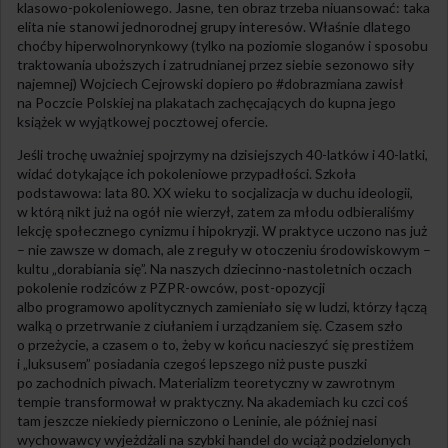
klasowo-pokoleniowego. Jasne, ten obraz trzeba niuansować: taka
elita nie stanowi jednorodnej grupy interesów. Właśnie dlatego
choćby hiperwolnorynkowy (tylko na poziomie sloganów i sposobu
traktowania uboższych i zatrudnianej przez siebie sezonowo siły
najemnej) Wojciech Cejrowski dopiero po #dobrazmiana zawisł
na Poczcie Polskiej na plakatach zachęcających do kupna jego
książek w wyjątkowej pocztowej ofercie.
Jeśli trochę uważniej spojrzymy na dzisiejszych 40-latków i 40-latki,
widać dotykające ich pokoleniowe przypadłości. Szkoła
podstawowa: lata 80. XX wieku to socjalizacja w duchu ideologii,
w którą nikt już na ogół nie wierzył, zatem za młodu odbieraliśmy
lekcję społecznego cynizmu i hipokryzji. W praktyce uczono nas już
– nie zawsze w domach, ale z reguły w otoczeniu środowiskowym –
kultu „dorabiania się”. Na naszych dziecinno-nastoletnich oczach
pokolenie rodziców z PZPR-owców, post-opozycji
albo programowo apolitycznych zamieniało się w ludzi, którzy łączą
walką o przetrwanie z ciułaniem i urządzaniem się. Czasem szło
o przeżycie, a czasem o to, żeby w końcu nacieszyć się prestiżem
i „luksusem” posiadania czegoś lepszego niż puste puszki
po zachodnich piwach. Materializm teoretyczny w zawrotnym
tempie transformował w praktyczny. Na akademiach ku czci coś
tam jeszcze niekiedy pierniczono o Leninie, ale później nasi
wychowawcy wyjeżdżali na szybki handel do wciąż podzielonych