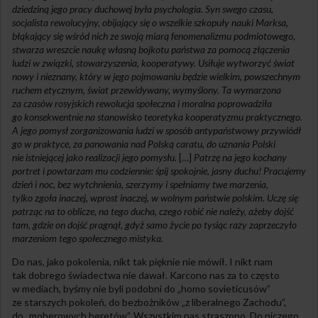
dziedziną jego pracy duchowej była psychologia. Syn swego czasu,
socjalista rewolucyjny, obijający się o wszelkie szkopuły nauki Marksa,
błąkający się wśród nich ze swoją miarą fenomenalizmu podmiotowego,
stwarza wreszcie naukę własną bojkotu państwa za pomocą złączenia
ludzi w związki, stowarzyszenia, kooperatywy. Usiłuje wytworzyć świat
nowy i nieznany, który w jego pojmowaniu będzie wielkim, powszechnym
ruchem etycznym, świat przewidywany, wymyślony. Ta wymarzona
za czasów rosyjskich rewolucja społeczna i moralna poprowadziła
go konsekwentnie na stanowisko teoretyka kooperatyzmu praktycznego.
A jego pomysł zorganizowania ludzi w sposób antypaństwowy przywiódł
go w praktyce, za panowania nad Polską caratu, do uznania Polski
nie istniejącej jako realizacji jego pomysłu.
[…]
Patrzę na jego kochany
portret i powtarzam mu codziennie: śpij spokojnie, jasny duchu! Pracujemy
dzień i noc, bez wytchnienia, szerzymy i spełniamy twe marzenia,
tylko zgoła inaczej, wprost inaczej, w wolnym państwie polskim. Uczę się
patrząc na to oblicze, na tego ducha, czego robić nie należy, ażeby dojść
tam, gdzie on dojść pragnął, gdyż samo życie po tysiąc razy zaprzeczyło
marzeniom tego społecznego mistyka.
Do nas, jako pokolenia, nikt tak pięknie nie mówił. I nikt nam
tak dobrego świadectwa nie dawał. Karcono nas za to często
w mediach, byśmy nie byli podobni do „homo sovieticusów”
ze starszych pokoleń, do bezbożników „z liberalnego Zachodu”,
do „moherowych beretów”. Wszystkim nas straszono. Do niczego