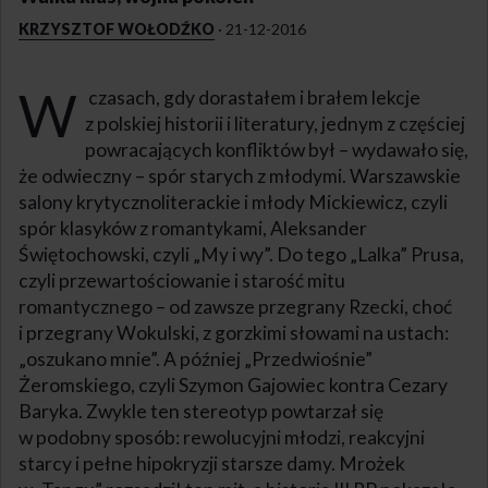
KRZYSZTOF WOŁODŹKO
·
21-12-2016
W
czasach, gdy dorastałem i brałem lekcje
z polskiej historii i literatury, jednym z częściej
powracających konfliktów był – wydawało się,
że odwieczny – spór starych z młodymi. Warszawskie
salony krytycznoliterackie i młody Mickiewicz, czyli
spór klasyków z romantykami, Aleksander
Świętochowski, czyli „My i wy”. Do tego „Lalka” Prusa,
czyli przewartościowanie i starość mitu
romantycznego – od zawsze przegrany Rzecki, choć
i przegrany Wokulski, z gorzkimi słowami na ustach:
„oszukano mnie”. A później „Przedwiośnie”
Żeromskiego, czyli Szymon Gajowiec kontra Cezary
Baryka. Zwykle ten stereotyp powtarzał się
w podobny sposób: rewolucyjni młodzi, reakcyjni
starcy i pełne hipokryzji starsze damy. Mrożek