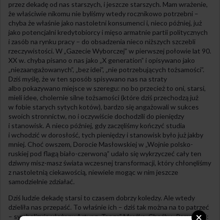
przez dekadę od nas starszych, i jeszcze starszych. Mam wrażenie,
że właściwie nikomu nie byliśmy wtedy rocznikowo potrzebni –
chyba że właśnie jako nastoletni konsumenci i, nieco później, już
jako potencjalni kredytobiorcy i mięso armatnie partii politycznych
i zasób na rynku pracy – do obsadzenia nieco niższych szczebli
rzeczywistości. W „Gazecie Wyborczej” w pierwszej połowie lat 90.
XX w. chyba pisano o nas jako „X generation” i opisywano jako
„niezaangażowanych”, „bez idei”, „nie potrzebujących tożsamości”.
Dziś myślę, że w ten sposób spisywano nas na straty
albo pokazywano miejsce w szeregu: no bo przecież to oni, starsi,
mieli idee, cholernie silne tożsamości (które dziś przechodzą już
w fobie starych sytych kotów), bardzo się angażowali w sukces
swoich stronnictw, no i oczywiście dochodzili do pieniędzy
i stanowisk. A nieco później, gdy zaczęliśmy kończyć studia
i wchodzić w dorosłość, tych pieniędzy i stanowisk było już jakby
mniej. Choć owszem, Dorocie Masłowskiej w „Wojnie polsko-
ruskiej pod flagą biało-czerwoną” udało się wykrzyczeć cały ten
dziwny misz-masz świata wczesnej transformacji, który chłonęliśmy
z nastoletnią ciekawością, niewiele mogąc w nim jeszcze
samodzielnie zdziałać.
Dziś ludzie dekadę starsi to czasem dobrzy koledzy. Ale wtedy
dzieliła nas przepaść. To właśnie ich – dziś tak można na to patrzeć
– symbolizuje ułożony Artur z „Tanga” Mrożka. Choćby „Pampersi”: