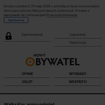
Drodzy czytelnicy! 25 maja 2018 r. wchodzą w życie nowe przepisy
dotyczące ochrony Waszych danych osobowych. Prosimy o
zapoznanie się z informacjami
Przeczytaj informacje
.
Zgadzam się
Zaprenumeruj!
Logowanie.
Rejestracja
Przejdź
do
strony
głównej
OPINIE
WYWIADY
SKLEP
WESPRZYJ
Walka klas, wojna pokoleń