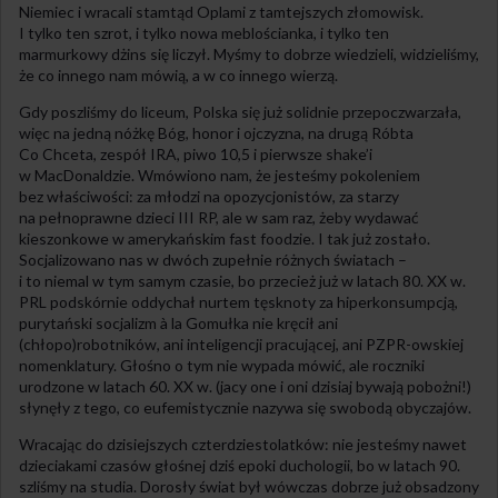
Niemiec i wracali stamtąd Oplami z tamtejszych złomowisk.
I tylko ten szrot, i tylko nowa meblościanka, i tylko ten
marmurkowy dżins się liczył. Myśmy to dobrze wiedzieli, widzieliśmy,
że co innego nam mówią, a w co innego wierzą.
Gdy poszliśmy do liceum, Polska się już solidnie przepoczwarzała,
więc na jedną nóżkę Bóg, honor i ojczyzna, na drugą Róbta
Co Chceta, zespół IRA, piwo 10,5 i pierwsze shake’i
w MacDonaldzie. Wmówiono nam, że jesteśmy pokoleniem
bez właściwości: za młodzi na opozycjonistów, za starzy
na pełnoprawne dzieci III RP, ale w sam raz, żeby wydawać
kieszonkowe w amerykańskim fast foodzie. I tak już zostało.
Socjalizowano nas w dwóch zupełnie różnych światach –
i to niemal w tym samym czasie, bo przecież już w latach 80. XX w.
PRL podskórnie oddychał nurtem tęsknoty za hiperkonsumpcją,
purytański socjalizm à la Gomułka nie kręcił ani
(chłopo)robotników, ani inteligencji pracującej, ani PZPR-owskiej
nomenklatury. Głośno o tym nie wypada mówić, ale roczniki
urodzone w latach 60. XX w. (jacy one i oni dzisiaj bywają pobożni!)
słynęły z tego, co eufemistycznie nazywa się swobodą obyczajów.
Wracając do dzisiejszych czterdziestolatków: nie jesteśmy nawet
dzieciakami czasów głośnej dziś epoki duchologii, bo w latach 90.
szliśmy na studia. Dorosły świat był wówczas dobrze już obsadzony