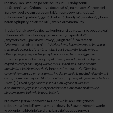
Moskwy. Jan Dziduch po odejściu z ChSR i dołączeniu
do Stronnictwa Chłopskiego doczekał się na łamach „Chłopskiej
Sprawy” pod swoim adresem takich epitetów, jak „judasz”,
„nikczemnik”, „padalec”, „gad”, „krętacz”, „bandyta”, „swołocz”, „durny
baran ogłupiały od alembiku”, „świnia ordynarna” itp.
Trzeba jednak powiedzieć, że konkurenci polityczni nie pozostawali
Okoniowi dłużni, określając go mianem „rozpustnika”,
15
„zwyrodnialca”, „parszywej owcy”, „kuglarza”
. Na łamach
„Wyzwolenia” pisano o nim:
Jeździ po kraju i urządza zebrania i wiece,
a wszędzie obiecuje złote góry, naiwni zaś i bezmyślni ludzie wierzą.
Obiecuje, że gdy jego ludzie przejdą na posłów, to on w ciągu roku
rozparceluje wszystkie dwory, a pokątnie opowiada, że jak on będzie
rządził to chłopi sami będą wódkę robili i tytoń siali. Takie brednie
16
opowiada, a ludzie wierzą
. W innym zaś miejscu:
Ks. Okoń jest
człowiekiem bardzo ograniczonym i w duszy swej nie ma żadnej zalety ani
cnoty, a tym bardziej idei. Ma żądze użycia, czyli zaspokojenia swych chuci
i picia
. […]
Okoń i jego robota jest dla ludu wysoce szkodliwą,
a bałamuctwo jego jest niebezpieczeństwem ludu: może zbałamucić,
17
ale zwycięstwa ludowi nie przyniesie
.
Nie można jednak odmówić mu ideowości ani umiejętności
pobudzania i mobilizowania mas ludowych. Stawał zdecydowanie
w obronie najbiedniejszych, najbardziej upośledzonych