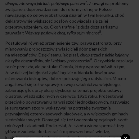
7
silnego, zdrowego jak lud i potężnego państwa
. Z uwagi na problemy
związane z doprowadzeniem do reformy rolnej w Polsce,
nawiązując do celowej obstrukcji działań w tym kierunku, choć
deklaratywnie większość posłów opowiadała się za jej
przeprowadzeniem, ks. Okoń trafnie i z dużą dozą sarkazmu
8
zauważał:
Wszyscy posłowie chcą, tylko sejm nie chce
.
Postulował również przeniesienie tzw. prawa patronatu przy
mianowaniu proboszczów z właścicieli dóbr ziemskich
na mieszkańców. Dzięki temu, jak pisał,
chłop zrzuci z siebie kajdany
9
nie tylko obszarników, ale i kajdany proboszczów
. Oczywiście rezolucja
ta nie przeszła, ale postulat Okonia, który wprost mówił o tym,
że w dalszej kolejności żądać będzie oddania ludowi prawa
mianowania biskupów, dobrze pokazuje jego radykalizm. Mocno
angażował się też w sprawę rozwoju szkolnictwa wiejskiego,
zabierając głos przy okazji dyskusji na temat projektu ustawy
o ustroju władz szkolnych w czerwcu 1920 roku. Protestował
przeciwko powstawaniu na wsi szkół jednoklasowych, nazywając
je surogatem szkoły, wskazywał na potrzebę tworzenia
przynajmniej czteroklasowych placówek, a w większych gminach –
siedmioklasowych. Domagał się też tworzenia specjalnych szkół
rolniczych i akademii. Podkreślał, że szkoła winna spełniać trzy
główne zadania: dostarczać i rozpowszechniać wiedzę,
kształtować samodzielność w jednostkach, wyrabiać charaktery.