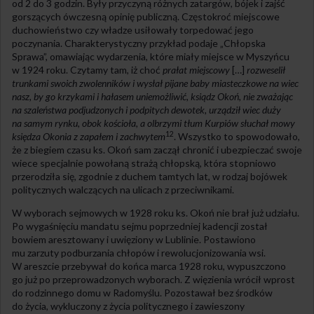
od 2 do 3 godzin. Były przyczyną różnych zatargów, bójek i zajść
gorszących ówczesną opinię publiczną. Częstokroć miejscowe
duchowieństwo czy władze usiłowały torpedować jego
poczynania. Charakterystyczny przykład podaje „Chłopska
Sprawa”, omawiając wydarzenia, które miały miejsce w Myszyńcu
w 1924 roku. Czytamy tam, iż choć
prałat miejscowy
[…]
rozweselił
trunkami swoich zwolenników i wysłał pijane baby miasteczkowe na wiec
nasz, by go krzykami i hałasem uniemożliwić, ksiądz Okoń, nie zważając
na szaleństwa podjudzonych i podpitych dewotek, urządził wiec duży
na samym rynku, obok kościoła, a olbrzymi tłum Kurpiów słuchał mowy
12
księdza Okonia z zapałem i zachwytem
. Wszystko to spowodowało,
że z biegiem czasu ks. Okoń sam zaczął chronić i ubezpieczać swoje
wiece specjalnie powołaną strażą chłopską, która stopniowo
przerodziła się, zgodnie z duchem tamtych lat, w rodzaj bojówek
politycznych walczących na ulicach z przeciwnikami.
W wyborach sejmowych w 1928 roku ks. Okoń nie brał już udziału.
Po wygaśnięciu mandatu sejmu poprzedniej kadencji został
bowiem aresztowany i uwięziony w Lublinie. Postawiono
mu zarzuty podburzania chłopów i rewolucjonizowania wsi.
W areszcie przebywał do końca marca 1928 roku, wypuszczono
go już po przeprowadzonych wyborach. Z więzienia wrócił wprost
do rodzinnego domu w Radomyślu. Pozostawał bez środków
do życia, wykluczony z życia politycznego i zawieszony