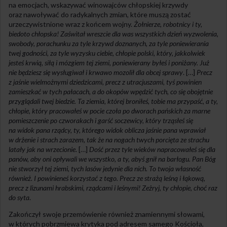
na emocjach, wskazywać winowajców chłopskiej krzywdy
oraz nawoływać do radykalnych zmian, które muszą zostać
urzeczywistnione wraz z końcem wojny.
Żołnierze, robotnicy i ty,
biedoto chłopska! Zaświtał wreszcie dla was wszystkich dzień wyzwolenia,
swobody, porachunku za tyle krzywd doznanych, za tyle poniewierania
twej godności, za tyle wyzysku ciebie, chłopie polski, który, jakkolwiek
jesteś krwią, siłą i mózgiem tej ziemi, poniewierany byłeś i poniżany. Już
nie będziesz się wysługiwał i krwawo mozolił dla obcej sprawy
. […]
Precz
z jaśnie wielmożnymi dziedzicami, precz z utracjuszami, tyś powinien
zamieszkać w tych pałacach, a do okopów wpędzić tych, co się obojętnie
przyglądali twej biedzie. Ta ziemia, której broniłeś, tobie ma przypaść, a ty,
chłopie, który pracowałeś w pocie czoła po dworach pańskich za marne
pomieszczenie po czworakach i garść soczewicy, który trząsłeś się
na widok pana rządcy, ty, którego widok oblicza jaśnie pana wprawiał
w drżenie i strach zarazem, tak że na nogach twych porcięta ze strachu
latały jak na wrzecionie
. […]
Dość przez tyle wieków napracowałeś się dla
panów, aby oni opływali we wszystko, a ty, abyś gnił na barłogu. Pan Bóg
nie stworzył tej ziemi, tych lasów jedynie dla nich. To twoja własność
również. I powinieneś korzystać z tego. Precz ze strażą leśną i łąkową,
precz z lizunami hrabskimi, rządcami i leśnymi! Zeżryj, ty chłopie, choć raz
do syta
.
Zakończył swoje przemówienie również znamiennymi słowami,
w których pobrzmiewa krytyka pod adresem samego Kościoła,