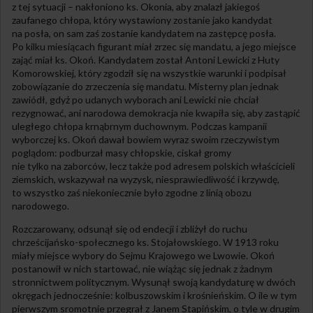
z tej sytuacji – nakłoniono ks. Okonia, aby znalazł jakiegoś
zaufanego chłopa, który wystawiony zostanie jako kandydat
na posła, on sam zaś zostanie kandydatem na zastępcę posła.
Po kilku miesiącach figurant miał zrzec się mandatu, a jego miejsce
zająć miał ks. Okoń. Kandydatem został Antoni Lewicki z Huty
Komorowskiej, który zgodził się na wszystkie warunki i podpisał
zobowiązanie do zrzeczenia się mandatu. Misterny plan jednak
zawiódł, gdyż po udanych wyborach ani Lewicki nie chciał
rezygnować, ani narodowa demokracja nie kwapiła się, aby zastąpić
uległego chłopa krnąbrnym duchownym. Podczas kampanii
wyborczej ks. Okoń dawał bowiem wyraz swoim rzeczywistym
poglądom: podburzał masy chłopskie, ciskał gromy
nie tylko na zaborców, lecz także pod adresem polskich właścicieli
ziemskich, wskazywał na wyzysk, niesprawiedliwość i krzywdę,
to wszystko zaś niekoniecznie było zgodne z linią obozu
narodowego.
Rozczarowany, odsunął się od endecji i zbliżył do ruchu
chrześcijańsko-społecznego ks. Stojałowskiego. W 1913 roku
miały miejsce wybory do Sejmu Krajowego we Lwowie. Okoń
postanowił w nich startować, nie wiążąc się jednak z żadnym
stronnictwem politycznym. Wysunął swoją kandydaturę w dwóch
okręgach jednocześnie: kolbuszowskim i krośnieńskim. O ile w tym
pierwszym sromotnie przegrał z Janem Stapińskim, o tyle w drugim