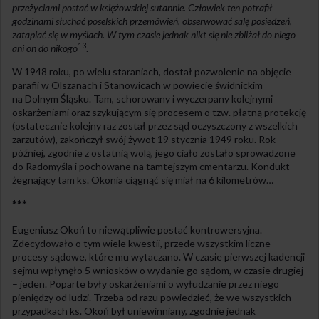
przeżyciami postać w księżowskiej sutannie. Człowiek ten potrafił
godzinami słuchać poselskich przemówień, obserwować salę posiedzeń,
zatapiać się w myślach. W tym czasie jednak nikt się nie zbliżał do niego
13
ani on do nikogo
.
W 1948 roku, po wielu staraniach, dostał pozwolenie na objęcie
parafii w Olszanach i Stanowicach w powiecie świdnickim
na Dolnym Śląsku. Tam, schorowany i wyczerpany kolejnymi
oskarżeniami oraz szykującym się procesem o tzw. płatną protekcję
(ostatecznie kolejny raz został przez sąd oczyszczony z wszelkich
zarzutów), zakończył swój żywot 19 stycznia 1949 roku. Rok
później, zgodnie z ostatnią wolą, jego ciało zostało sprowadzone
do Radomyśla i pochowane na tamtejszym cmentarzu. Kondukt
żegnający tam ks. Okonia ciągnąć się miał na 6 kilometrów…
***
Eugeniusz Okoń to niewątpliwie postać kontrowersyjna.
Zdecydowało o tym wiele kwestii, przede wszystkim liczne
procesy sądowe, które mu wytaczano. W czasie pierwszej kadencji
sejmu wpłynęło 5 wniosków o wydanie go sądom, w czasie drugiej
– jeden. Poparte były oskarżeniami o wyłudzanie przez niego
pieniędzy od ludzi. Trzeba od razu powiedzieć, że we wszystkich
przypadkach ks. Okoń był uniewinniany, zgodnie jednak