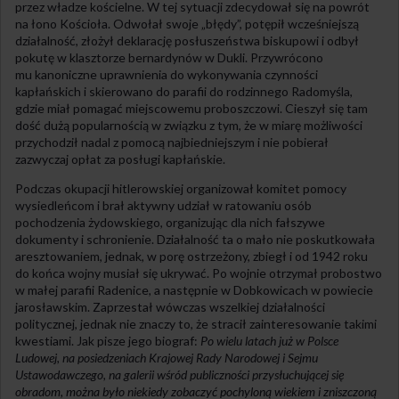
przez władze kościelne. W tej sytuacji zdecydował się na powrót
na łono Kościoła. Odwołał swoje „błędy”, potępił wcześniejszą
działalność, złożył deklarację posłuszeństwa biskupowi i odbył
pokutę w klasztorze bernardynów w Dukli. Przywrócono
mu kanoniczne uprawnienia do wykonywania czynności
kapłańskich i skierowano do parafii do rodzinnego Radomyśla,
gdzie miał pomagać miejscowemu proboszczowi. Cieszył się tam
dość dużą popularnością w związku z tym, że w miarę możliwości
przychodził nadal z pomocą najbiedniejszym i nie pobierał
zazwyczaj opłat za posługi kapłańskie.
Podczas okupacji hitlerowskiej organizował komitet pomocy
wysiedleńcom i brał aktywny udział w ratowaniu osób
pochodzenia żydowskiego, organizując dla nich fałszywe
dokumenty i schronienie. Działalność ta o mało nie poskutkowała
aresztowaniem, jednak, w porę ostrzeżony, zbiegł i od 1942 roku
do końca wojny musiał się ukrywać. Po wojnie otrzymał probostwo
w małej parafii Radenice, a następnie w Dobkowicach w powiecie
jarosławskim. Zaprzestał wówczas wszelkiej działalności
politycznej, jednak nie znaczy to, że stracił zainteresowanie takimi
kwestiami. Jak pisze jego biograf:
Po wielu latach już w Polsce
Ludowej, na posiedzeniach Krajowej Rady Narodowej i Sejmu
Ustawodawczego, na galerii wśród publiczności przysłuchującej się
obradom, można było niekiedy zobaczyć pochyloną wiekiem i zniszczoną