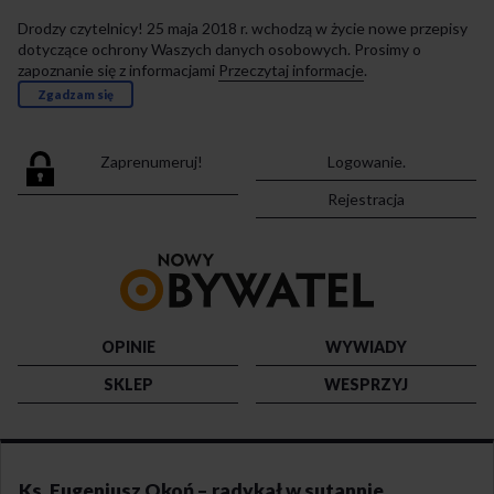
Drodzy czytelnicy! 25 maja 2018 r. wchodzą w życie nowe przepisy
dotyczące ochrony Waszych danych osobowych. Prosimy o
zapoznanie się z informacjami
Przeczytaj informacje
.
Zgadzam się
Zaprenumeruj!
Logowanie.
Rejestracja
Przejdź
do
strony
głównej
OPINIE
WYWIADY
SKLEP
WESPRZYJ
Ks. Eugeniusz Okoń – radykał w sutannie