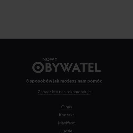
Przejdź
do
strony
głównej
8 sposobów
jak możesz nam pomóc
Zobacz kto nas rekomenduje
O nas
Kontakt
Manifest
Ludzie