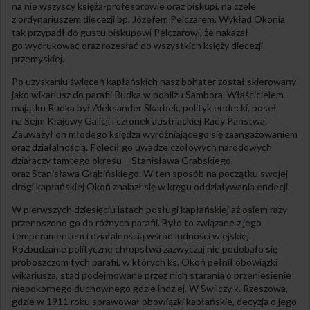
na nie wszyscy księża-profesorowie oraz biskupi, na czele
z ordynariuszem diecezji bp. Józefem Pelczarem. Wykład Okonia
tak przypadł do gustu biskupowi Pelczarowi, że nakazał
go wydrukować oraz rozesłać do wszystkich księży diecezji
przemyskiej.
Po uzyskaniu święceń kapłańskich nasz bohater został skierowany
jako wikariusz do parafii Rudka w pobliżu Sambora. Właścicielem
majątku Rudka był Aleksander Skarbek, polityk endecki, poseł
na Sejm Krajowy Galicji i członek austriackiej Rady Państwa.
Zauważył on młodego księdza wyróżniającego się zaangażowaniem
oraz działalnością. Polecił go uwadze czołowych narodowych
działaczy tamtego okresu – Stanisława Grabskiego
oraz Stanisława Głąbińskiego. W ten sposób na początku swojej
drogi kapłańskiej Okoń znalazł się w kręgu oddziaływania endecji.
W pierwszych dziesięciu latach posługi kapłańskiej aż osiem razy
przenoszono go do różnych parafii. Było to związane z jego
temperamentem i działalnością wśród ludności wiejskiej.
Rozbudzanie polityczne chłopstwa zazwyczaj nie podobało się
proboszczom tych parafii, w których ks. Okoń pełnił obowiązki
wikariusza, stąd podejmowane przez nich starania o przeniesienie
niepokornego duchownego gdzie indziej. W Świlczy k. Rzeszowa,
gdzie w 1911 roku sprawował obowiązki kapłańskie, decyzja o jego