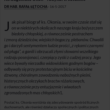
DR HAB. RAFAŁ ŁĘTOCHA
·
16-5-2017
J
ak pisał biograf ks. Okonia,
w swoim czasie stał się
on w niektórych okolicach naszego kraju bożyszczem
biedoty chłopskiej, a równocześnie postrachem
i zmorą dziedziców, wiejskich bogaczy, plebanów. Chwalili
go i darzyli sentymentem ludzie prości „z rękami czarnymi
od pługa”, a ganili i obrzucali złymi słowami wszelkiego
rodzaju posesjonaci, czerpiący zyski z cudzej pracy. Jego
wiece bywały nierzadko widowiskiem godnym bogów –
odbywały się przy protestacyjnym biciu w kościelne
dzwony, chóralnym zawodzeniu nabożnych pieśni,
histerycznych okrzykach bractw różańcowych,
a równocześnie przy entuzjazmie i wiwatach
zgromadzonych mas chłopskich
1
.
Postać ks. Okonia wyróżnia się zdecydowanie spośród licznych
duchownych, ale również działaczy społecznych i politycznych