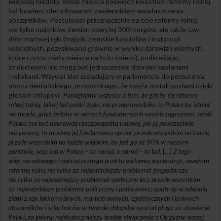
wiejskiej biedoty. Wiele miejsca poświęcił kwestiom reformy rolnej,
był bowiem zdecydowanym zwolennikiem wywłaszczenia
obszarników. Postulował przeznaczenie na cele reformy rolnej
nie tylko majątków ziemian powyżej 300 morgów, ale także tzw.
dóbr martwej ręki (majątki ziemskie kościołów i instytucji
kościelnych, pozyskiwane głównie w wyniku darowizn wiernych,
które często miały miejsce na łożu śmierci), podkreślając,
że duchowni nie mogą być jednocześnie dobrymi kapłanami
i rolnikami. Wzywał kler zasiadający w parlamencie do porzucenia
obozu ziemiańskiego, przypominając, że księża zostali posłami dzięki
głosom chłopów.
Pamiętajmy wszyscy o tym, że gdyby się reformy
rolnej takiej, jakiej lud polski żąda, nie przeprowadziło, to Polska by istnieć
nie mogła, gdyż byłaby w samych fundamentach swoich zagrożona. Jeżeli
Polska ma być naprawdę rzeczpospolitą ludową, jak ją powszechnie
nazywamy, to musimy jej fundamenta oprzeć przede wszystkim na ludzie,
przede wszystkim na ludzie wiejskim, bo jest go aż 80% w naszym
państwie, więc lud w Polsce – to naród, a naród – to lud
. […]
Z tego
więc narodowego i patriotycznego punktu widzenia wychodząc, uważam
reformę rolną nie tylko za najdonioślejszy problemat gospodarczy,
nie tylko za najważniejszy problemat społeczny lecz przede wszystkim
za najważniejszy problemat polityczny i państwowy; upatruję w oddaniu
ziemi z rąk lekkomyślnych, marnotrawnych, egoistycznych i leniwych
obszarników i szlachciców w twarde chłopskie ręce od pługa za zbawienie
Polski, za jedyny najskuteczniejszy środek stworzenia z Ojczyzny naszej