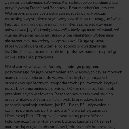
z sentencją
calomniez, calomniez, il en restera toujours quelque chose
,
przypisywaną Francisowi Baconowi, Beaumarchais’mu czy też
Wolterowi, zawsze coś z oskarżeń pozostawało. Podczas
ostatniego wystąpienia sejmowego zwrócił na to uwagę, mówiąc:
Pięć razy wydawano mnie sądom w tamtym sejmie, pięć razy mnie
uniewinniano
[…].
Czci mojej uwłaczali, a kiedy sąd mnie uniewinnił, ani
razu nie słyszałem głosu satysfakcji, głosu rehabilitacji. Błotem mnie
14
obrzucano, a nie ma żadnego oczyszczenia
. Druga sprawa,
która wywoływała oburzenie, to sposób prowadzenia się
ks. Okonia – zarzucano mu, nie bez podstaw, nadmierny pociąg
do kieliszka i płci przeciwnej.
Nie stworzył w zasadzie żadnego spójnego programu
pozytywnego. W jego przemówieniach wiecowych czy sejmowych
mamy do czynienia przede wszystkim z krytyką panujących
stosunków społecznych, gospodarczych i politycznych, krytyką
ostrą, bezkompromisową, ponieważ Okoń nie należał do osób
przebierających w słowach. Bezpardonowo atakował swoich
przeciwników politycznych, ale i tych, którzy zdawali się
potencjalnymi sojusznikami, jak PSL-Piast, PSL-Wyzwolenie
czy inne pomniejsze partie ludowe. Nie wahał się zarzucać
Niezależnej Partii Chłopskiej, dowodzonej przez Alfreda
Fiderkiewicza („amerykańskiego burżuja, kapitalisty”), że jest
marionetką w rękach obszarników i jednocześnie bolszewickiej