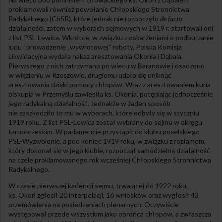
proklamowali również powołanie Chłopskiego Stronnictwa
Radykalnego (ChSR), które jednak nie rozpoczęło
de facto
działalności, zatem w wyborach sejmowych w 1919 r. startowali oni
z list PSL-Lewica. Wkrótce, w związku z oskarżeniami o podburzanie
ludu i prowadzenie „wywrotowej” roboty, Polska Komisja
Likwidacyjna wydała nakaz aresztowania Okonia i Dąbala.
Pierwszego z nich zatrzymano po wiecu w Baranowie i osadzono
w więzieniu w Rzeszowie, drugiemu udało się uniknąć
aresztowania dzięki pomocy chłopów. Wraz z aresztowaniem kuria
biskupia w Przemyślu zawiesiła ks. Okonia, potępiając jednocześnie
jego radykalną działalność. Jednakże w żaden sposób
nie zaszkodziło to mu w wyborach, które odbyły się w styczniu
1919 roku. Z list PSL-Lewica został wybrany do sejmu w okręgu
tarnobrzeskim. W parlamencie przystąpił do klubu poselskiego
PSL-Wyzwolenie, a pod koniec 1919 roku, w związku z rozłamem,
który dokonał się w jego klubie, rozpoczął samodzielną działalność
na czele proklamowanego rok wcześniej Chłopskiego Stronnictwa
Radykalnego.
W czasie pierwszej kadencji sejmu, trwającej do 1922 roku,
ks. Okoń zgłosił 20 interpelacji, 16 wniosków oraz wygłosił 43
przemówienia na posiedzeniach plenarnych. Oczywiście
występował przede wszystkim jako obrońca chłopów, a zwłaszcza