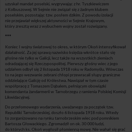
uzyskał mandat poselski, wygrywając z hr. Tyszkiewiczem
z Kolbuszowej. W Sejmie nie związał się z żadnym klubem
poselskim, pozostając tzw. posłem dzikim. Z powodu izolacji
nie przejawiał większej aktywności w Sejmie Krajowym,
który zresztą wraz z wybuchem wojny został rozwiązany.
***
Koniec I wojny światowej to okres, w którym Okoń intensyfikował
działalność. Za jej sprawą nazwisko księdza wkrótce stało się
głośne nie tylko w Galicji, lecz także na wszystkich ziemiach
odradzającej się Rzeczypospolitej. Pierwszy głośny wiec z jego
udziałem odbył się 2 listopada 1918 roku w Radomyślu. Wówczas
to na jego wezwanie zebrani chłopi przewracali słupy graniczne
oddzielające Galicję od Królestwa. Nawiązał w tym czasie
współpracę z Tomaszem Dąbalem, pełniącym obowiązki
komendanta żandarmerii w Tarnobrzegu z ramienia Polskiej Komisji
Likwidacyjnej.
Do przełomowego wydarzenia, uważanego za początek tzw.
Republiki Tarnobrzeskiej, doszło 6 listopada 1918 roku. Wtedy
to zorganizowano na rynku tarnobrzeskim wiec pod pomnikiem
Bartosza Głowackiego. Zgromadził on ok. 30 000 ludzi,
do których ks. Okoń wygłosił płomienną mowę. Nie wahał się grać