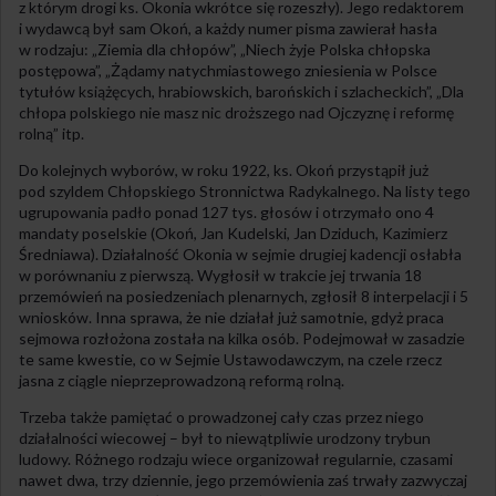
z którym drogi ks. Okonia wkrótce się rozeszły). Jego redaktorem
i wydawcą był sam Okoń, a każdy numer pisma zawierał hasła
w rodzaju: „Ziemia dla chłopów”, „Niech żyje Polska chłopska
postępowa”, „Żądamy natychmiastowego zniesienia w Polsce
tytułów książęcych, hrabiowskich, barońskich i szlacheckich”, „Dla
chłopa polskiego nie masz nic droższego nad Ojczyznę i reformę
rolną” itp.
Do kolejnych wyborów, w roku 1922, ks. Okoń przystąpił już
pod szyldem Chłopskiego Stronnictwa Radykalnego. Na listy tego
ugrupowania padło ponad 127 tys. głosów i otrzymało ono 4
mandaty poselskie (Okoń, Jan Kudelski, Jan Dziduch, Kazimierz
Średniawa). Działalność Okonia w sejmie drugiej kadencji osłabła
w porównaniu z pierwszą. Wygłosił w trakcie jej trwania 18
przemówień na posiedzeniach plenarnych, zgłosił 8 interpelacji i 5
wniosków. Inna sprawa, że nie działał już samotnie, gdyż praca
sejmowa rozłożona została na kilka osób. Podejmował w zasadzie
te same kwestie, co w Sejmie Ustawodawczym, na czele rzecz
jasna z ciągle nieprzeprowadzoną reformą rolną.
Trzeba także pamiętać o prowadzonej cały czas przez niego
działalności wiecowej – był to niewątpliwie urodzony trybun
ludowy. Różnego rodzaju wiece organizował regularnie, czasami
nawet dwa, trzy dziennie, jego przemówienia zaś trwały zazwyczaj