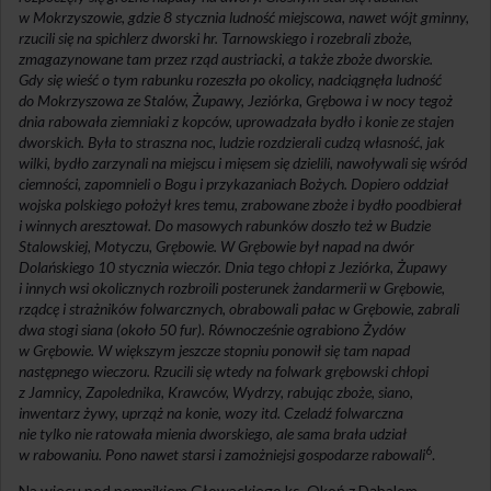
w Mokrzyszowie, gdzie 8 stycznia ludność miejscowa, nawet wójt gminny,
rzucili się na spichlerz dworski hr. Tarnowskiego i rozebrali zboże,
zmagazynowane tam przez rząd austriacki, a także zboże dworskie.
Gdy się wieść o tym rabunku rozeszła po okolicy, nadciągnęła ludność
do Mokrzyszowa ze Stalów, Żupawy, Jeziórka, Grębowa i w nocy tegoż
dnia rabowała ziemniaki z kopców, uprowadzała bydło i konie ze stajen
dworskich. Była to straszna noc, ludzie rozdzierali cudzą własność, jak
wilki, bydło zarzynali na miejscu i mięsem się dzielili, nawoływali się wśród
ciemności, zapomnieli o Bogu i przykazaniach Bożych. Dopiero oddział
wojska polskiego położył kres temu, zrabowane zboże i bydło poodbierał
i winnych aresztował. Do masowych rabunków doszło też w Budzie
Stalowskiej, Motyczu, Grębowie. W Grębowie był napad na dwór
Dolańskiego 10 stycznia wieczór. Dnia tego chłopi z Jeziórka, Żupawy
i innych wsi okolicznych rozbroili posterunek żandarmerii w Grębowie,
rządcę i strażników folwarcznych, obrabowali pałac w Grębowie, zabrali
dwa stogi siana (około 50 fur). Równocześnie ograbiono Żydów
w Grębowie. W większym jeszcze stopniu ponowił się tam napad
następnego wieczoru. Rzucili się wtedy na folwark grębowski chłopi
z Jamnicy, Zapolednika, Krawców, Wydrzy, rabując zboże, siano,
inwentarz żywy, uprząż na konie, wozy itd. Czeladź folwarczna
nie tylko nie ratowała mienia dworskiego, ale sama brała udział
6
w rabowaniu. Pono nawet starsi i zamożniejsi gospodarze rabowali
.
Na wiecu pod pomnikiem Głowackiego ks. Okoń z Dąbalem