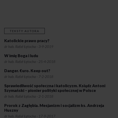
TEKSTY AUTORA
Katolickie prawo pracy?
dr hab. Rafał Łętocha
·
3-9-2019
W imię Boga i ludu
dr hab. Rafał Łętocha
·
25-4-2018
Danger. €uro. Keep out?
dr hab. Rafał Łętocha
·
7-2-2018
Sprawiedliwość społeczna i katolicyzm. Ksiądz Antoni
Szymański – pionier polityki społecznej w Polsce
dr hab. Rafał Łętocha
·
2-1-2018
Prorok z Zagłębia. Mesjanizm i socjalizm ks. Andrzeja
Huszny
dr hab. Rafał Łętocha
·
17-9-2017