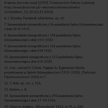
Kraków, bez roku wyd. [1929], Towarzystwo Szkoły Ludowej,
http://www.linux.net.pl/~wkotwica/slomka/slomka-
12.html#sec_12_02 (22.11.2016).
J. Słomka,
Pamiętnik włościanina
, op. cit.
Sprawozdanie stenograficzne z 56 posiedzenia Sejmu Ustawodawczego
z dnia 26 VI 1919
.
Sprawozdanie stenograficzne z 146 posiedzenia Sejmu
Ustawodawczego z dnia 14 V 1920
.
Sprawozdanie stenograficzne z 126 posiedzenia Sejmu
Ustawodawczego z dnia 4 III 1920
.
Sprawozdanie stenograficzne z 153 posiedzenia Sejmu
Ustawodawczego z dnia 4 VI 1920
.
Zob. szerzej H. Cimek,
Poglądy ks. Eugeniusza Okonia
prezentowane w Sejmie Ustawodawczym (1919–1920)
, „Państwo
i Społeczeństwo” 2010, nr 7.
T. Rek, op. cit., s. 156.
Ibidem, s. 8.
Sprawozdanie stenograficzne z 293 posiedzenia Sejmu
Ustawodawczego z dnia 17. VII 1926
.
Obecny,
Kuglarz
, „Wyzwolenie” 1922, nr 31, s. 333.