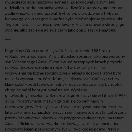
dwudziestolecia międzywojennego. Zdecydowały o tym jego
radykalizm, bezkompromisowość, żarliwość oraz ostry, momentami
zjadliwy język, jakiego używał. Był to typ prawdziwego trybuna
ludowego, do którego nie można było mieć obojętnego stosunku.
Jego postawa i działania powodowały, że albo stawało się po jego
stronie, albo zaciekle go zwalczało jako populistę i demagoga.
***
Eugeniusz Okoń urodził się w Boże Narodzenie 1881 roku
2
w Radomyślu nad Sanem
, w chłopskiej rodzinie, jako pierworodny
syn Wincentego i Anieli Okoniów. W następnych latach przyszło
na świat jeszcze sześcioro rodzeństwa, w związku z czym
wyżywienie tej licznej rodziny z niewielkiego gospodarstwa było
nie lada wyzwaniem. W rodzinnej miejscowości ukończył cztery
klasy szkoły podstawowej, jednak rodzice postarali się, by zdolny
chłopiec mógł kontynuować naukę. Wysłano
go więc do gimnazjum w Rzeszowie, gdzie uczył się w latach 1894–
1902. Po otrzymaniu matury zgłosił się do seminarium
duchownego w Przemyślu, w którym przebywał następne cztery
lata. Jako jeden z najzdolniejszych seminarzystów został zgłoszony
przez kierownictwo placówki do przygotowania odczytu na temat
Adama Mickiewicza w związku z odbywającymi się w seminarium
uroczystościami poświęconymi życiu i twórczości poety. Przybyli