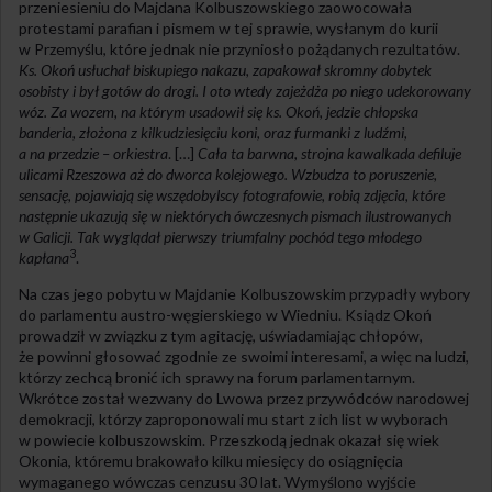
przeniesieniu do Majdana Kolbuszowskiego zaowocowała
protestami parafian i pismem w tej sprawie, wysłanym do kurii
w Przemyślu, które jednak nie przyniosło pożądanych rezultatów.
Ks. Okoń usłuchał biskupiego nakazu, zapakował skromny dobytek
osobisty i był gotów do drogi. I oto wtedy zajeżdża po niego udekorowany
wóz. Za wozem, na którym usadowił się ks. Okoń, jedzie chłopska
banderia, złożona z kilkudziesięciu koni, oraz furmanki z ludźmi,
a na przedzie – orkiestra
. […]
Cała ta barwna, strojna kawalkada defiluje
ulicami Rzeszowa aż do dworca kolejowego. Wzbudza to poruszenie,
sensację, pojawiają się wszędobylscy fotografowie, robią zdjęcia, które
następnie ukazują się w niektórych ówczesnych pismach ilustrowanych
w Galicji. Tak wyglądał pierwszy triumfalny pochód tego młodego
3
kapłana
.
Na czas jego pobytu w Majdanie Kolbuszowskim przypadły wybory
do parlamentu austro-węgierskiego w Wiedniu. Ksiądz Okoń
prowadził w związku z tym agitację, uświadamiając chłopów,
że powinni głosować zgodnie ze swoimi interesami, a więc na ludzi,
którzy zechcą bronić ich sprawy na forum parlamentarnym.
Wkrótce został wezwany do Lwowa przez przywódców narodowej
demokracji, którzy zaproponowali mu start z ich list w wyborach
w powiecie kolbuszowskim. Przeszkodą jednak okazał się wiek
Okonia, któremu brakowało kilku miesięcy do osiągnięcia
wymaganego wówczas cenzusu 30 lat. Wymyślono wyjście