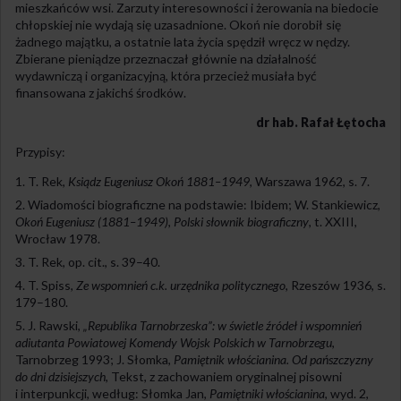
mieszkańców wsi. Zarzuty interesowności i żerowania na biedocie
chłopskiej nie wydają się uzasadnione. Okoń nie dorobił się
żadnego majątku, a ostatnie lata życia spędził wręcz w nędzy.
Zbierane pieniądze przeznaczał głównie na działalność
wydawniczą i organizacyjną, która przecież musiała być
finansowana z jakichś środków.
dr hab. Rafał Łętocha
Przypisy:
T. Rek,
Ksiądz Eugeniusz Okoń 1881–1949
, Warszawa 1962, s. 7.
Wiadomości biograficzne na podstawie: Ibidem; W. Stankiewicz,
Okoń Eugeniusz (1881–1949)
,
Polski słownik biograficzny
, t. XXIII,
Wrocław 1978.
T. Rek, op. cit., s. 39–40.
T. Spiss,
Ze wspomnień c.k. urzędnika politycznego
, Rzeszów 1936, s.
179–180.
J. Rawski,
„Republika Tarnobrzeska”: w świetle źródeł i wspomnień
adiutanta Powiatowej Komendy Wojsk Polskich w Tarnobrzegu
,
Tarnobrzeg 1993; J. Słomka,
Pamiętnik włościanina. Od pańszczyzny
do dni dzisiejszych
, Tekst, z zachowaniem oryginalnej pisowni
i interpunkcji, według: Słomka Jan,
Pamiętniki włościanina
, wyd. 2,