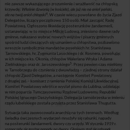
nie zawsze wykazującego zrozumienie i wrażliwość na chłopską
krzywdę:
Właśnie dzwonią (w kościele), ale już nie na anioł pański,
4
ale na twój anioł chłopski
. W czasie wiecu powołano do życia Zjazd
Delegatów, liczący początkowo 150 osób. Miał zastąpić Radę
Powiatową. Ogłoszono likwidację posterunków żandarmerii,
ustanawiając w to miejsce Milicję Ludową, zniesiono dawne rady
gminne, nakazano wybrać nowych wójtów i pisarzy gminnych
spośród ludzi cieszących się uznaniem u chłopstwa, pozbawiono
wreszcie symbolicznie mandatów poselskich hr. Stanisława
Tarnowskiego, hr. Zygmunta Lasockiego i dr. Rosnera, powołując
w ich miejsce ks. Okonia, chłopów Waleriana Wryka i Adama
5
Zielińskiego oraz dr. Jaroszewskiego
. Przez pewien czas mieliśmy
w Tarnobrzegu do czynienia z dwuwładzą – z jednej strony działał
chłopski Zjazd Delegatów, a następnie Komitet Powiatowy,
z drugiej zaś – komisarz z ramienia Polskiej Komisji Likwidacyjnej.
Komitet Powiatowy wkrótce wysłał pismo do Lublina, udzielając
w nim poparcia Tymczasowemu Rządowi Ludowemu Republiki
Polskiej Ignacego Daszyńskiego. Delegacja tarnobrzeska w imieniu
rządu lubelskiego została przyjęta przez Stanisława Thugutta.
Sytuacja taka zaowocowała anarchią na tych terenach. Według
świadka ówczesnych wydarzeń mnożyły się rabunki, napady
na posterunki żandarmerii, dwory czy urzędy.
W styczniu 1919 r.
rozpoczęły się groźne napady na dwory. Głośnym stał się rabunek