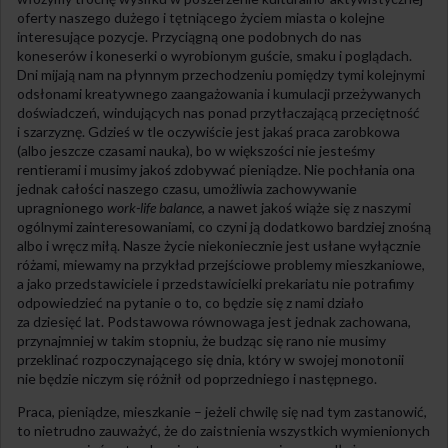
oferty naszego dużego i tętniącego życiem miasta o kolejne
interesujące pozycje. Przyciągną one podobnych do nas
koneserów i koneserki o wyrobionym guście, smaku i poglądach.
Dni mijają nam na płynnym przechodzeniu pomiędzy tymi kolejnymi
odsłonami kreatywnego zaangażowania i kumulacji przeżywanych
doświadczeń, windujących nas ponad przytłaczającą przeciętność
i szarzyznę. Gdzieś w tle oczywiście jest jakaś praca zarobkowa
(albo jeszcze czasami nauka), bo w większości nie jesteśmy
rentierami i musimy jakoś zdobywać pieniądze. Nie pochłania ona
jednak całości naszego czasu, umożliwia zachowywanie
upragnionego
work-life balance
, a nawet jakoś wiąże się z naszymi
ogólnymi zainteresowaniami, co czyni ją dodatkowo bardziej znośną
albo i wręcz miłą. Nasze życie niekoniecznie jest usłane wyłącznie
różami, miewamy na przykład przejściowe problemy mieszkaniowe,
a jako przedstawiciele i przedstawicielki prekariatu nie potrafimy
odpowiedzieć na pytanie o to, co będzie się z nami działo
za dziesięć lat. Podstawowa równowaga jest jednak zachowana,
przynajmniej w takim stopniu, że budząc się rano nie musimy
przeklinać rozpoczynającego się dnia, który w swojej monotonii
nie będzie niczym się różnił od poprzedniego i następnego.
Praca, pieniądze, mieszkanie – jeżeli chwilę się nad tym zastanowić,
to nietrudno zauważyć, że do zaistnienia wszystkich wymienionych