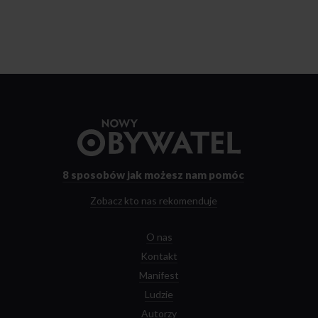
Przejdź
do
strony
głównej
8 sposobów
jak możesz nam pomóc
Zobacz kto nas rekomenduje
O nas
Kontakt
Manifest
Ludzie
Autorzy