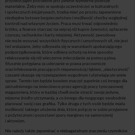
przyzwyczajeń potrzebne jest pewne wymierne podłoże
materialne. Żeby móc w spokoju uczestniczyć w kulturalnych
i społecznych inicjatywach, trzeba mieć po prostu zapewnione
niezbędne bytowe bezpieczeństwo i możliwość choćby względnej
kontroli nad własnym życiem. Praca musi trwać odpowiednio
krótko, a finanse starczać na więcej niż kupno żywności, opłacenie
czynszu, rachunków i karty miejskiej. Aktywność zawodowa
nie może wysysać wszystkich fizycznych i umysłowych sił, nie jest
też wskazane, żeby odbywała się w warunkach upokarzającego
podporządkowania, które odbiera ochotę na inne sposoby
relaksowania się niż wieczorne znieczulanie za pomocą piwa.
Słusznie potępiana za uderzanie w prawa pracownicze
oraz infekowanie pracujących niepewnością i lękiem, „elastyczność”
czasami okazuje się rozwiązaniem wygodnym i ułatwiającym wiele
spraw. Termin ten będzie bowiem znaczył zupełnie coś innego dla
zatrudnionego na śmieciówce przez agencję pracy tymczasowej
magazyniera, który w każdej chwili może stracić swoje jedyne,
mizerne źródło utrzymania, a co innego dla mogącego swobodnie
planować swój czas grafika. Tylko druga z tych osób będzie miała
możliwość takiego ułożenia dnia, które połączy w sobie przyjemne
z pożytecznym i pozostawi spory margines na samorozwój
i aktywizm.
Nie należy także zapominać o niebagatelnym znaczeniu czynników