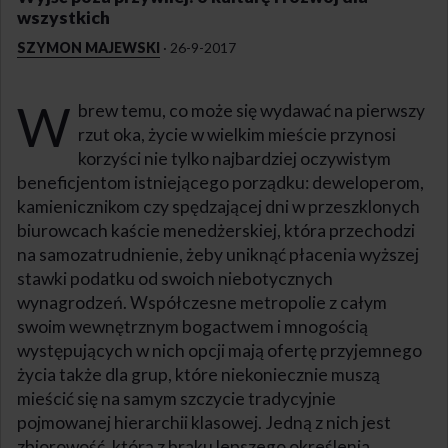
wszystkich
SZYMON MAJEWSKI
·
26-9-2017
W
brew temu, co może się wydawać na pierwszy
rzut oka, życie w wielkim mieście przynosi
korzyści nie tylko najbardziej oczywistym
beneficjentom istniejącego porządku: deweloperom,
kamienicznikom czy spędzającej dni w przeszklonych
biurowcach kaście menedżerskiej, która przechodzi
na samozatrudnienie, żeby uniknąć płacenia wyższej
stawki podatku od swoich niebotycznych
wynagrodzeń. Współczesne metropolie z całym
swoim wewnętrznym bogactwem i mnogością
występujących w nich opcji mają ofertę przyjemnego
życia także dla grup, które niekoniecznie muszą
mieścić się na samym szczycie tradycyjnie
pojmowanej hierarchii klasowej. Jedną z nich jest
zbiorowość, którą z braku lepszego określenia,