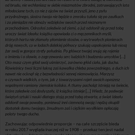
od brudu, nie wchłaniasz w siebie miazmatów zbrodni, zatruwających lata
młodociane tych, co nie z ojców na świat przyszli, jeno z pyłu
przydrożnego, siostra twoja nie będzie o zmroku tułała się po zaułkach
i za pieniądze nie obnaży wdzięków swoich przed nieznanym
przechodniem. Odrosłoś zaledwie od ziemi, a już odsłonił się przed tobą
uroczy świat Ideału: książka opowiada ci o męczennikach myśli,
których hartu nie złamały płomienie stosów, o wytrwałych pionierach
dróg nowych, co w lodach dalekiej północy szukają uspokojenia lub niosą
żar swój w gorące strefy południa. Po główce twojej snują się rojenia
o imieniu i o sławie, o zagrzewaniu serc ludzkich i budzeniu umysłów
[…]
Oto masz czym głód swój uśmierzyć, zarówno głód ciała, jak ducha.
Rówieśnicy twoi liczni łakną zaś kawałka chleba powszedniego, a duch ich
nawet nie ocknął się z bezwładności sennej niemowlęcia. Marzysz
o czynach wielkich, o tym, jak z towarzyszami rojeń swoich opaszesz
wspólnymi ramiony ziemskie kolisko. A tłumy pacholąt istnieją na świecie,
które zaledwie coś dosłyszały, iż książka istnieje
[…]
Wiedz, że podwoje
świątyń sztuki i nauki dlatego stoją przed tobą otwarte, a świat Ideału
odsłonił swoje powaby, ponieważ inni ciemnotą swoją i nędzą okupili
dostatek domu twojego, żmudnym zaś i ciężkim wysiłkiem opłacają
poloty twego ducha.
Zachowując odpowiednie proporcje – na całe szczęście bieda
w roku 2017 wygląda inaczej niż w 1908 – przekaz ten jest nadal