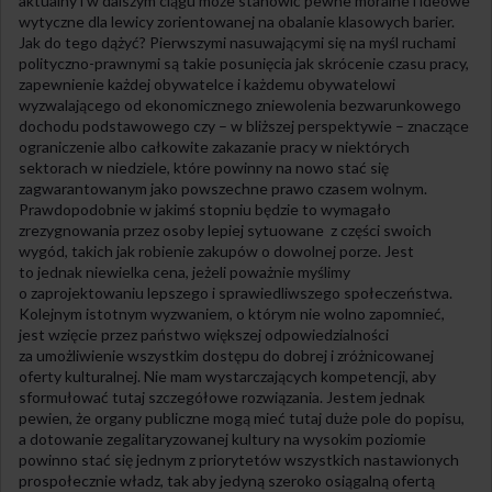
aktualny i w dalszym ciągu może stanowić pewne moralne i ideowe
wytyczne dla lewicy zorientowanej na obalanie klasowych barier.
Jak do tego dążyć? Pierwszymi nasuwającymi się na myśl ruchami
polityczno-prawnymi są takie posunięcia jak skrócenie czasu pracy,
zapewnienie każdej obywatelce i każdemu obywatelowi
wyzwalającego od ekonomicznego zniewolenia bezwarunkowego
dochodu podstawowego czy – w bliższej perspektywie – znaczące
ograniczenie albo całkowite zakazanie pracy w niektórych
sektorach w niedziele, które powinny na nowo stać się
zagwarantowanym jako powszechne prawo czasem wolnym.
Prawdopodobnie w jakimś stopniu będzie to wymagało
zrezygnowania przez osoby lepiej sytuowane z części swoich
wygód, takich jak robienie zakupów o dowolnej porze. Jest
to jednak niewielka cena, jeżeli poważnie myślimy
o zaprojektowaniu lepszego i sprawiedliwszego społeczeństwa.
Kolejnym istotnym wyzwaniem, o którym nie wolno zapomnieć,
jest wzięcie przez państwo większej odpowiedzialności
za umożliwienie wszystkim dostępu do dobrej i zróżnicowanej
oferty kulturalnej. Nie mam wystarczających kompetencji, aby
sformułować tutaj szczegółowe rozwiązania. Jestem jednak
pewien, że organy publiczne mogą mieć tutaj duże pole do popisu,
a dotowanie zegalitaryzowanej kultury na wysokim poziomie
powinno stać się jednym z priorytetów wszystkich nastawionych
prospołecznie władz, tak aby jedyną szeroko osiągalną ofertą