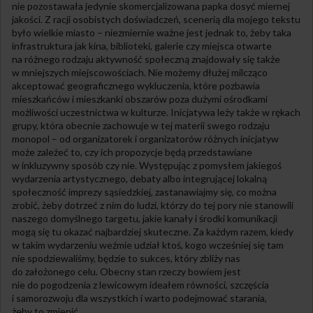
nie pozostawała jedynie skomercjalizowana papka dosyć miernej
jakości. Z racji osobistych doświadczeń, scenerią dla mojego tekstu
było wielkie miasto – niezmiernie ważne jest jednak to, żeby taka
infrastruktura jak kina, biblioteki, galerie czy miejsca otwarte
na różnego rodzaju aktywność społeczną znajdowały się także
w mniejszych miejscowościach. Nie możemy dłużej milcząco
akceptować geograficznego wykluczenia, które pozbawia
mieszkańców i mieszkanki obszarów poza dużymi ośrodkami
możliwości uczestnictwa w kulturze. Inicjatywa leży także w rękach
grupy, która obecnie zachowuje w tej materii swego rodzaju
monopol – od organizatorek i organizatorów różnych inicjatyw
może zależeć to, czy ich propozycje będą przedstawiane
w inkluzywny sposób czy nie. Występując z pomysłem jakiegoś
wydarzenia artystycznego, debaty albo integrującej lokalną
społeczność imprezy sąsiedzkiej, zastanawiajmy się, co można
zrobić, żeby dotrzeć z nim do ludzi, którzy do tej pory nie stanowili
naszego domyślnego targetu, jakie kanały i środki komunikacji
mogą się tu okazać najbardziej skuteczne. Za każdym razem, kiedy
w takim wydarzeniu weźmie udział ktoś, kogo wcześniej się tam
nie spodziewaliśmy, będzie to sukces, który zbliży nas
do założonego celu. Obecny stan rzeczy bowiem jest
nie do pogodzenia z lewicowym ideałem równości, szczęścia
i samorozwoju dla wszystkich i warto podejmować starania,
żeby to zmienić.