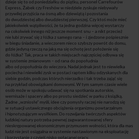
dzieje się to od poniedziałku do piątku, personel Carrefourów
Express, Żabek czy Freshów w niedziele zyskuje niebywały
przywilej przyjścia na ósmą albo dziewiątą i pozostania
do dwudziestej albo dwudziestej pierwszej. Czy ktoś może mieć
jakiekolwiek wątpliwości, że ta jedna godzina więcej wystarczy
na cokolwiek innego niż jeszcze moment snu – a nikt przecież
nie lubi zrywać się z łóżka z samego rana – i zjedzone pośpiesznie
w biegu śniadanie, a wieczorem nieco szybszy powrót do domu,
gdzie jedyną rzeczą na jaką ma się ochotę jest położenie się
do łóżka? Tak, praca w takich miejscach najczęściej odbywa się
w systemie zmianowym – od rana do popołudnia
albo od popołudnia do wieczora. Nadal jednak jest to niewielka
pociecha i niewielki zysk w postaci raptem kilku odzyskanych dla
siebie godzin, podczas których nierzadko i tak trzeba zająć się
na przykład obowiązkami domowymi. W tym samym czasie wiele
osób może w spokoju udawać się na spotkania autorskie,
wernisaże i spacery albo po prostu siedzieć w parku z książką.
Żadne „wzniosłe” myśli, idee czy pomysły raczej nie narodzą się
w sytuacji ustawicznego obciążenia organizmu powtarzalnym
i hipnotyzującym wysiłkiem. Do rozwijania twórczych aspektów
ludzkiej natury potrzeba pewnej zagwarantowanej sfery
nieskrępowanej ekonomicznym przymusem wolności, która dla mas
ludzi nie jest osiągalna w systemie nastawionym na eksploatację
i korzystanie z czyjejś nisko opłacanej pracy.