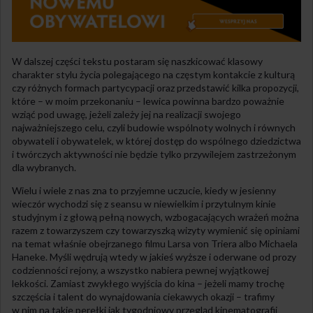
W dalszej części tekstu postaram się naszkicować klasowy
charakter stylu życia polegającego na częstym kontakcie z kulturą
czy różnych formach partycypacji oraz przedstawić kilka propozycji,
które – w moim przekonaniu – lewica powinna bardzo poważnie
wziąć pod uwagę, jeżeli zależy jej na realizacji swojego
najważniejszego celu, czyli budowie wspólnoty wolnych i równych
obywateli i obywatelek, w której dostęp do wspólnego dziedzictwa
i twórczych aktywności nie będzie tylko przywilejem zastrzeżonym
dla wybranych.
Wielu i wiele z nas zna to przyjemne uczucie, kiedy w jesienny
wieczór wychodzi się z seansu w niewielkim i przytulnym kinie
studyjnym i z głową pełną nowych, wzbogacających wrażeń można
razem z towarzyszem czy towarzyszką wizyty wymienić się opiniami
na temat właśnie obejrzanego filmu Larsa von Triera albo Michaela
Haneke. Myśli wędrują wtedy w jakieś wyższe i oderwane od prozy
codzienności rejony, a wszystko nabiera pewnej wyjątkowej
lekkości. Zamiast zwykłego wyjścia do kina – jeżeli mamy trochę
szczęścia i talent do wynajdowania ciekawych okazji – trafimy
w nim na takie perełki jak tygodniowy przegląd kinematografii