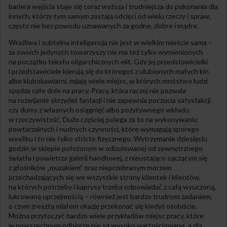
bariera wejścia staje się coraz wyższa i trudniejsza do pokonania dla
innych, którzy tym samym zostają odcięci od wielu rzeczy i spraw,
często nie bez powodu uznawanych za godne, dobre i mądre.
Wrażliwa i subtelna inteligencja nie jest w wielkim mieście sama –
za swoich jedynych towarzyszy nie ma też tylko wymienionych
na początku tekstu oligarchicznych elit. Gdy jej przedstawicielki
i przedstawiciele kierują się do któregoś z ulubionych małych kin
albo klubokawiarni, mijają wiele miejsc, w których mnóstwo ludzi
spędza całe dnie na pracy. Pracy, która raczej nie pozwala
na rozwijanie skrzydeł fantazji i nie zapewnia poczucia satysfakcji
czy dumy z własnych osiągnięć albo pozytywnego wkładu
w rzeczywistość. Dużo częściej polega za to na wykonywaniu
powtarzalnych i nudnych czynności, które wymagają sporego
wysiłku i to nie tylko stricte fizycznego. Wytrzymanie dziesięciu
godzin w sklepie położonym w odizolowanej od zewnętrznego
światła i powietrza galerii handlowej, z nieustająco sączącym się
z głośników „muzakiem” oraz nieprzebranym morzem
przechadzających się we wszystkie strony klientek i klientów,
na których potrzeby i kaprysy trzeba odpowiadać z całą wyuczoną,
lukrowaną uprzejmością – również jest bardzo trudnym zadaniem,
o czym zresztą miałem okazję przekonać się kiedyś osobiście.
Można przytoczyć bardzo wiele przykładów miejsc pracy, które
w powszechnym odbiorze nie są wysoko wartościowane, a dla