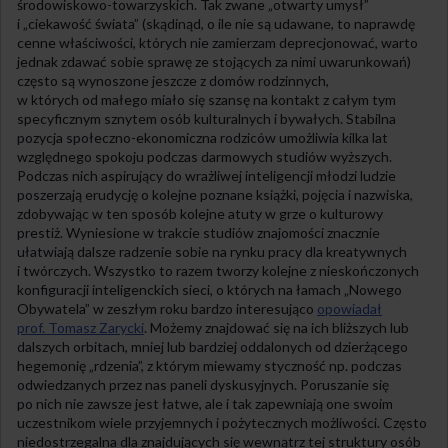
środowiskowo-towarzyskich. Tak zwane „otwarty umysł”
i „ciekawość świata” (skądinąd, o ile nie są udawane, to naprawdę
cenne właściwości, których nie zamierzam deprecjonować, warto
jednak zdawać sobie sprawę ze stojących za nimi uwarunkowań)
często są wynoszone jeszcze z domów rodzinnych,
w których od małego miało się szansę na kontakt z całym tym
specyficznym sznytem osób kulturalnych i bywałych. Stabilna
pozycja społeczno-ekonomiczna rodziców umożliwia kilka lat
względnego spokoju podczas darmowych studiów wyższych.
Podczas nich aspirujący do wrażliwej inteligencji młodzi ludzie
poszerzają erudycję o kolejne poznane książki, pojęcia i nazwiska,
zdobywając w ten sposób kolejne atuty w grze o kulturowy
prestiż. Wyniesione w trakcie studiów znajomości znacznie
ułatwiają dalsze radzenie sobie na rynku pracy dla kreatywnych
i twórczych. Wszystko to razem tworzy kolejne z nieskończonych
konfiguracji inteligenckich sieci, o których na łamach „Nowego
Obywatela” w zeszłym roku bardzo interesująco
opowiadał
prof. Tomasz Zarycki
. Możemy znajdować się na ich bliższych lub
dalszych orbitach, mniej lub bardziej oddalonych od dzierżącego
hegemonię „rdzenia”, z którym miewamy styczność np. podczas
odwiedzanych przez nas paneli dyskusyjnych. Poruszanie się
po nich nie zawsze jest łatwe, ale i tak zapewniają one swoim
uczestnikom wiele przyjemnych i pożytecznych możliwości. Często
niedostrzegalna dla znajdujących się wewnątrz tej struktury osób