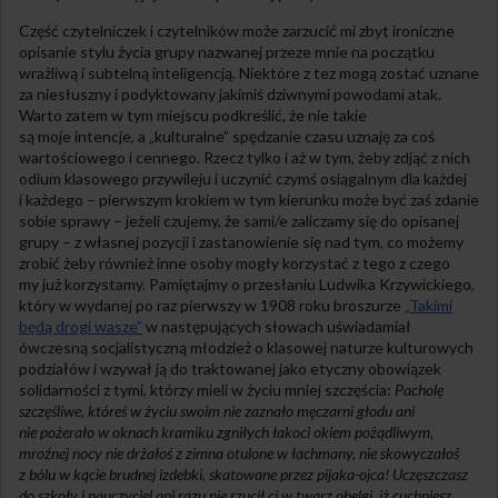
Część czytelniczek i czytelników może zarzucić mi zbyt ironiczne
opisanie stylu życia grupy nazwanej przeze mnie na początku
wrażliwą i subtelną inteligencją. Niektóre z tez mogą zostać uznane
za niesłuszny i podyktowany jakimiś dziwnymi powodami atak.
Warto zatem w tym miejscu podkreślić, że nie takie
są moje intencje, a „kulturalne” spędzanie czasu uznaję za coś
wartościowego i cennego. Rzecz tylko i aż w tym, żeby zdjąć z nich
odium klasowego przywileju i uczynić czymś osiągalnym dla każdej
i każdego – pierwszym krokiem w tym kierunku może być zaś zdanie
sobie sprawy – jeżeli czujemy, że sami/e zaliczamy się do opisanej
grupy – z własnej pozycji i zastanowienie się nad tym, co możemy
zrobić żeby również inne osoby mogły korzystać z tego z czego
my już korzystamy. Pamiętajmy o przesłaniu Ludwika Krzywickiego,
który w wydanej po raz pierwszy w 1908 roku broszurze
„Takimi
będą drogi wasze”
w następujących słowach uświadamiał
ówczesną socjalistyczną młodzież o klasowej naturze kulturowych
podziałów i wzywał ją do traktowanej jako etyczny obowiązek
solidarności z tymi, którzy mieli w życiu mniej szczęścia:
Pacholę
szczęśliwe, któreś w życiu swoim nie zaznało męczarni głodu ani
nie pożerało w oknach kramiku zgniłych łakoci okiem pożądliwym,
mroźnej nocy nie drżałoś z zimna otulone w łachmany, nie skowyczałoś
z bólu w kącie brudnej izdebki, skatowane przez pijaka-ojca! Uczęszczasz
do szkoły i nauczyciel ani razu nie rzucił ci w twarz obelgi, iż cuchniesz