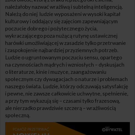
należałoby nazwać wrażliwą i subtelną inteligencją.
Należą do niej ludzie wyposażeni w wysoki kapitał
kulturowy i oddający się zajęciom zapewniającym
poczucie dobrego i pożytecznego życia,
wykraczającego poza nużącą rutynę ustawicznej
harówki umożliwiającej w zasadzie tylko przetrwanie
i zaspokojenie najbardziej przyziemnych potrzeb.
Ludzie o ugruntowanym poczuciu sensu, opartego
na czynnościach mądrych i wzniosłych – dyskusjach
o literaturze, kinie i muzyce, zaangażowaniu
społecznym czy dywagacjach o naturze i problemach
naszego świata. Ludzie, którzy odczuwają satysfakcję
i pewne, nie zawsze całkowicie uchwytne, spełnienie,
a przy tym wykazują się – czasami tylko frazesową,
ale nierzadko prawdziwie szczerą – wrażliwością
społeczną.