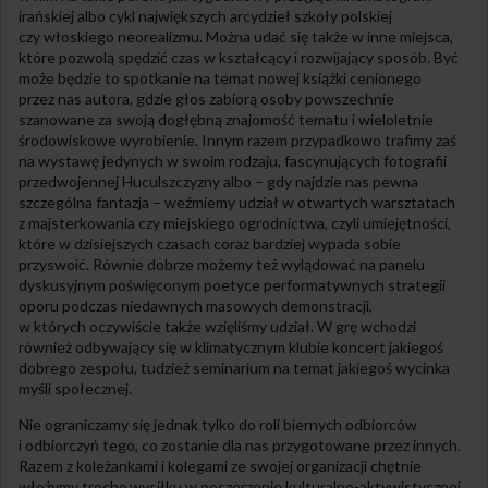
irańskiej albo cykl największych arcydzieł szkoły polskiej
czy włoskiego neorealizmu. Można udać się także w inne miejsca,
które pozwolą spędzić czas w kształcący i rozwijający sposób. Być
może będzie to spotkanie na temat nowej książki cenionego
przez nas autora, gdzie głos zabiorą osoby powszechnie
szanowane za swoją dogłębną znajomość tematu i wieloletnie
środowiskowe wyrobienie. Innym razem przypadkowo trafimy zaś
na wystawę jedynych w swoim rodzaju, fascynujących fotografii
przedwojennej Huculszczyzny albo – gdy najdzie nas pewna
szczególna fantazja – weźmiemy udział w otwartych warsztatach
z majsterkowania czy miejskiego ogrodnictwa, czyli umiejętności,
które w dzisiejszych czasach coraz bardziej wypada sobie
przyswoić. Równie dobrze możemy też wylądować na panelu
dyskusyjnym poświęconym poetyce performatywnych strategii
oporu podczas niedawnych masowych demonstracji,
w których oczywiście także wzięliśmy udział. W grę wchodzi
również odbywający się w klimatycznym klubie koncert jakiegoś
dobrego zespołu, tudzież seminarium na temat jakiegoś wycinka
myśli społecznej.
Nie ograniczamy się jednak tylko do roli biernych odbiorców
i odbiorczyń tego, co zostanie dla nas przygotowane przez innych.
Razem z koleżankami i kolegami ze swojej organizacji chętnie
włożymy trochę wysiłku w poszerzenie kulturalno-aktywistycznej