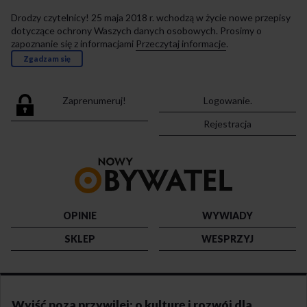
Drodzy czytelnicy! 25 maja 2018 r. wchodzą w życie nowe przepisy
dotyczące ochrony Waszych danych osobowych. Prosimy o
zapoznanie się z informacjami
Przeczytaj informacje
.
Zgadzam się
Zaprenumeruj!
Logowanie.
Rejestracja
Przejdź
do
strony
głównej
OPINIE
WYWIADY
SKLEP
WESPRZYJ
Wyjść poza przywilej: o kulturę i rozwój dla