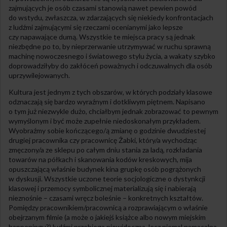
zajmujących je osób czasami stanowią nawet pewien powód
do wstydu, zwłaszcza, w zdarzających się niekiedy konfrontacjach
z ludźmi zajmującymi się rzeczami ocenianymi jako lepsze
czy napawające dumą. Wszystkie te miejsca pracy są jednak
niezbędne po to, by nieprzerwanie utrzymywać w ruchu sprawną
machinę nowoczesnego i światowego stylu życia, a wakaty szybko
doprowadziłyby do zakłóceń poważnych i odczuwalnych dla osób
uprzywilejowanych.
Kultura jest jednym z tych obszarów, w których podziały klasowe
odznaczają się bardzo wyraźnym i dotkliwym piętnem. Napisano
o tym już niezwykle dużo, chciałbym jednak zobrazować to pewnym
wymyślonym i być może zupełnie niedoskonałym przykładem.
Wyobraźmy sobie kończącego/ą zmianę o godzinie dwudziestej
drugiej pracownika czy pracownicę Żabki, który/a wychodząc
zmęczony/a ze sklepu po całym dniu stania za ladą, rozkładania
towarów na półkach i skanowania kodów kreskowych, mija
opuszczającą właśnie budynek kina grupkę osób pogrążonych
w dyskusji. Wszystkie uczone teorie socjologiczne o dystynkcji
klasowej i przemocy symbolicznej materializują się i nabierają
nieznośnie – czasami wręcz boleśnie – konkretnych kształtów.
Pomiędzy pracownikiem/pracownicą a rozprawiającym o właśnie
obejrzanym filmie (a może o jakiejś książce albo nowym miejskim
happeningu?) ludźmi przebiega niewidoczna, lecz niemal namacalna