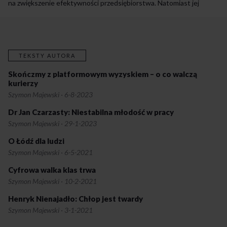
na zwiększenie efektywności przedsiębiorstwa. Natomiast jej
połączenie z jakimś systemem partycypacyjnego zarządzania
zwiększa efektywność w sposób bardzo istotny. W związku z tym
należy obligatoryjnie wprowadzać w akcjonariatach któryś z wielu
systemów partycypacyjnego zarządzania.
TEKSTY AUTORA
Skończmy z platformowym wyzyskiem – o co walczą
kurierzy
Szymon Majewski
·
6-8-2023
Dr Jan Czarzasty: Niestabilna młodość w pracy
Szymon Majewski
·
29-1-2023
O Łódź dla ludzi
Szymon Majewski
·
6-5-2021
Cyfrowa walka klas trwa
Szymon Majewski
·
10-2-2021
Henryk Nienajadło: Chłop jest twardy
Szymon Majewski
·
3-1-2021