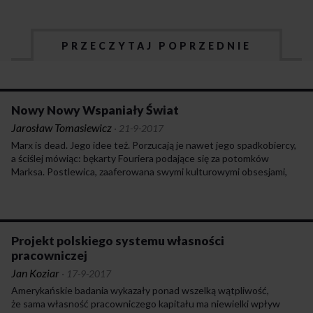
PRZECZYTAJ POPRZEDNIE
Nowy Nowy Wspaniały Świat
Jarosław Tomasiewicz
·
21-9-2017
Marx is dead. Jego idee też. Porzucają je nawet jego spadkobiercy,
a ściślej mówiąc: bękarty Fouriera podające się za potomków
Marksa. Postlewica, zaaferowana swymi kulturowymi obsesjami,
zapoznała nie tylko materialistyczną zasadę prymatu bazy
nad nadbudową (teza, że „byt kształtuje świadomość” to wszak
esencja marksizmu!), ale też wartość pracy. Na flagach postlewicy
wypisane zostało nowe hasło: WYZWOLENIE OD PRACY. Już
nie „Pracy i chleba” domagają się współcześni lewacy – ale „Chleba
Projekt polskiego systemu własności
i igrzysk”.
pracowniczej
Jan Koziar
·
17-9-2017
Amerykańskie badania wykazały ponad wszelką wątpliwość,
że sama własność pracowniczego kapitału ma niewielki wpływ