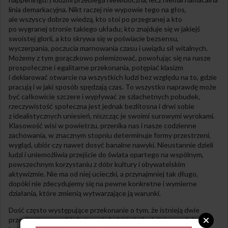
linia demarkacyjna. Nikt raczej nie wypowie tego na głos,
ale wszyscy dobrze wiedzą, kto stoi po przegranej a kto
po wygranej stronie takiego układu; kto znajduje się w jakiejś
swoistej glorii, a kto skrywa się w poświacie bezsensu,
wyczerpania, poczucia marnowania czasu i uwiądu sił witalnych.
Możemy z tym gorączkowo polemizować, powołując się na nasze
prospołeczne i egalitarne przekonania, potępiać klasizm
i deklarować otwarcie na wszystkich ludzi bez względu na to, gdzie
pracują i w jaki sposób spędzają czas. To wszystko naprawdę może
być całkowicie szczere i wypływać ze szlachetnych pobudek,
rzeczywistość społeczna jest jednak bezlitosna i drwi sobie
z idealistycznych uniesień, niszcząc je swoimi surowymi wyrokami.
Klasowość wisi w powietrzu, przenika nas i nasze codzienne
zachowania, w znacznym stopniu determinuje formy przestrzeni,
wygląd, ubiór czy nawet dosyć banalne nawyki. Nieustannie dzieli
ludzi i uniemożliwia przejście do świata opartego na wspólnym,
powszechnym korzystaniu z dóbr kultury i obywatelskim
aktywizmie. Nie ma od niej ucieczki, a przynajmniej tak długo,
dopóki nie zdecydujemy się na pewne konkretne i wymierne
działania, które zmienią wytwarzające ją warunki.
Dość często występujące przekonanie o tym, że istnieją dwie
przeciwstawne sobie kategorie ludzi światłych i ciemnych („ci,