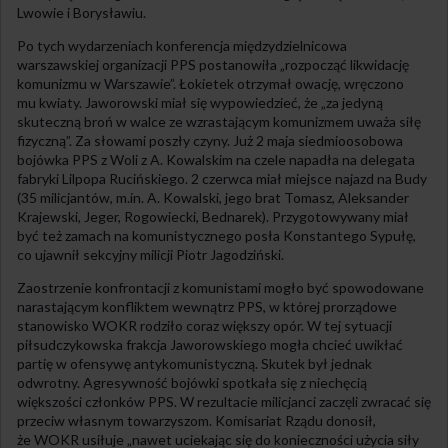
Lwowie i Borysławiu.
Po tych wydarzeniach konferencja międzydzielnicowa
warszawskiej organizacji PPS postanowiła „rozpocząć likwidację
komunizmu w Warszawie”. Łokietek otrzymał owację, wręczono
mu kwiaty. Jaworowski miał się wypowiedzieć, że „za jedyną
skuteczną broń w walce ze wzrastającym komunizmem uważa siłę
fizyczną”. Za słowami poszły czyny. Już 2 maja siedmioosobowa
bojówka PPS z Woli z A. Kowalskim na czele napadła na delegata
fabryki Lilpopa Rucińskiego. 2 czerwca miał miejsce najazd na Budy
(35 milicjantów, m.in. A. Kowalski, jego brat Tomasz, Aleksander
Krajewski, Jeger, Rogowiecki, Bednarek). Przygotowywany miał
być też zamach na komunistycznego posła Konstantego Sypułę,
co ujawnił sekcyjny milicji Piotr Jagodziński.
Zaostrzenie konfrontacji z komunistami mogło być spowodowane
narastającym konfliktem wewnątrz PPS, w której prorządowe
stanowisko WOKR rodziło coraz większy opór. W tej sytuacji
piłsudczykowska frakcja Jaworowskiego mogła chcieć uwikłać
partię w ofensywę antykomunistyczną. Skutek był jednak
odwrotny. Agresywność bojówki spotkała się z niechęcią
większości członków PPS. W rezultacie milicjanci zaczęli zwracać się
przeciw własnym towarzyszom. Komisariat Rządu donosił,
że WOKR usiłuje „nawet uciekając się do konieczności użycia siły