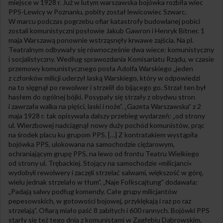
miejsce w 1928 r. Już w lutym warszawska bojówka rozbiła wiec
PPS-Lewicy w Poznaniu, pobity został lewicowiec Szwarc.
W marcu podczas pogrzebu ofiar katastrofy budowlanej pobici
zostali komunistyczni posłowie Jakub Gawron i Henryk Bitner. 1
maja Warszawą ponownie wstrząsnęły krwawe zajścia. Na pl.
Teatralnym odbywały się równocześnie dwa wiece: komunistyczny
i socjalistyczny. Według sprawozdania Komisariatu Rządu, w czasie
przemowy komunistycznego posła Adolfa Warskiego „jeden
z członków milicji uderzył laską Warskiego, który w odpowiedzi
na to sięgnął po rewolwer i strzelił do bijącego go. Strzał ten był
hasłem do ogólnej bójki. Posypały się strzały z obydwu stron
i zawrzała walka na pięści, laski i noże”. „Gazeta Warszawska” z 2
maja 1928 r. tak opisywała dalszy przebieg wydarzeń: „od strony
ul. Wierzbowej nadciągnął nowy duży pochód komunistów, prąc
na środek placu ku grupom PPS. […] Z kontratakiem wystąpiła
bojówka PPS, ulokowana na samochodzie ciężarowym,
ochraniającym grupę PPS, na lewo od frontu Teatru Wielkiego
od strony ul. Trębackiej. Stojący na samochodzie »milicjanci«
wydobyli rewolwery i zaczęli strzelać salwami, większość w górę,
wielu jednak strzelało w tłum”. „Naje Fołkscajtung” dodawała:
„Padają salwy podług komendy. Całe grupy milicjantów
pepesowskich, w gotowości bojowej, przyklękają i raz po raz
strzelają”. Ofiarą miało paść 8 zabitych i 600 rannych. Bojówki PPS
starły się też tego dnia z komunistami w Zagłębiu Dąbrowskim,