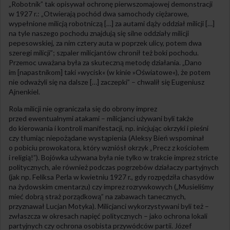
„Robotnik” tak opisywał ochronę pierwszomajowej demonstracji
w 1927 r.: „Otwierają pochód dwa samochody ciężarowe,
wypełnione milicją robotniczą […] za autami dąży oddział milicji […]
na tyle naszego pochodu znajdują się silne oddziały milicji
pepesowskiej, za nim cztery auta w poprzek ulicy, potem dwa
szeregi milicji”; szpaler milicjantów chronił też boki pochodu.
Przemoc uważana była za skuteczną metodę działania. „Dano
im [napastnikom] taki »wycisk« (w kinie »Oświatowe«), że potem
nie odważyli się na dalsze […] zaczepki” – chwalił się Eugeniusz
Ajnenkiel.
Rola milicji nie ograniczała się do obrony imprez
przed ewentualnymi atakami – milicjanci używani byli także
do kierowania i kontroli manifestacji, np. inicjując okrzyki i pieśni
czy tłumiąc niepożądane wystąpienia (Aleksy Bień wspominał
o pobiciu prowokatora, który wzniósł okrzyk „Precz z kościołem
i religią!”). Bojówka używana była nie tylko w trakcie imprez stricte
politycznych, ale również podczas pogrzebów działaczy partyjnych
(jak np. Feliksa Perla w kwietniu 1927 r., gdy rozpędziła chasydów
na żydowskim cmentarzu) czy imprez rozrywkowych („Musieliśmy
mieć dobrą straż porządkową” na zabawach tanecznych,
przyznawał Lucjan Motyka). Milicjanci wykorzystywani byli też –
zwłaszcza w okresach napięć politycznych – jako ochrona lokali
partyjnych czy ochrona osobista przywódców partii. Józef