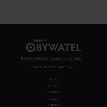
Przejdź
do
strony
głównej
8 sposobów
jak możesz nam pomóc
Zobacz kto nas rekomenduje
O nas
Kontakt
Manifest
Ludzie
Autorzy