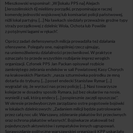
Mieszkowski wspominał: „W [lokalu PPS na] Alejach
[Jerozolimskich 6] mieliśmy porządki, przypominające raczej
komendę jednostki wojskowej lub komisariat policji państwowej,
niźli lokal partyjny. […] Na ławkach siedziały przeważnie groźne typy
straży porządkowej z dzielnic Wola, Ochota lub Powiśle
z potężnymi lagami w rękach”.
Oprócz zadań defensywnych milicja prowadziła też działania
ofensywne. Polegały one, najogólniej rzecz ujmując,
na uniemożliwieniu działalności przeciwnikowi. W praktyce
oznaczało to przede wszystkim rozbijanie imprez wrogich
organizacji. Członek PPS Jan Packan opisywał rozbicie
zamkniętego zebrania endeków w sali Powiatowej Kasy Chorych
na krakowskich Plantach: „nasza szturmówka pośrodku ze mną
dotarła do trybuny. […] poseł endecki Stanisław Rymar […]
wygrażał się, że wyrzuci nas przez policję […]. Nasi towarzysze
kolejarze w dosadny sposób Rymara, już bez okularów na nosie,
wynieśli z sali, którą endecy […] pospiesznie zaczęli opuszczać”.
W okresie przedwyborczym zarządzano ostre pogotowie bojówki
w lokalach dzielnicowych: „Zadaniem milicji będzie patrolowanie
przez całą noc ulic Warszawy, zdzieranie plakatów list przeciwnych
oraz ochrona plakatów własnych”. Bojówkarze atakowali też
pojedynczych aktywistów i sympatyków innych ugrupowań.
Sprawozdanie polityczne warszawskiej organizacji KPP uskarżało