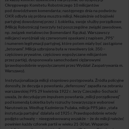
Okręgowego Komitetu Robotniczego 10 milicjantów
pod dowództwem komendanta; następnego dnia na podwórzu
OKR odbyła się próbna musztra milicji. Niezależnie od bojówki
partyjnej dowodzonej przez J. Łokietka, swoje służby porządkowe
(Milicję Robotniczą) tworzyły też poszczególne związki zawodowe,
np. związek metalowców (komendant Rączka). Warszawscy
milicjanci wyróżniali się czerwonymi opaskami z napisem „PPS”
i numerem legitymacji partyjnej, które potem miały być zastąpione
„żetonami”. Milicja uzbrojona była w rewolwery (ok. 350 –
częściowo prywatne, częściowo wypożyczane milicjantom
przez partię), dysponowała samochodami ciężarowymi
(prawdopodobnie wypożyczanymi przez Wydział Zaopatrywania m.
Warszawy).
Instytucjonalizacja milicji stopniowo postępowała. Źródła policyjne
donosiły, że decyzja o powołaniu „defensywy” zapadła na zebraniu
warszawskiej PPS 29 kwietnia 1922 r. Jerzy Czeszejko-Sochacki
uważa, że decydującym impulsem powołania „milicji porządkowej”
pod komendą Łokietka były rozruchy towarzyszące wyborowi
Narutowicza. Według Kazimierza Pużaka, milicja PPS jako „stała
instytucja partyjna” działała od 1925 r. Prawdopodobnie wtedy
podjęto uchwałę – nieegzekwowaną wszakże – że do milicji należeć
powinien każdy członek partii w wieku 21-30 lat. Wsparcie