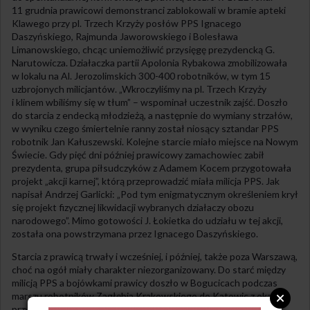
11 grudnia prawicowi demonstranci zablokowali w bramie apteki
Klawego przy pl. Trzech Krzyży posłów PPS Ignacego
Daszyńskiego, Rajmunda Jaworowskiego i Bolesława
Limanowskiego, chcąc uniemożliwić przysięgę prezydencką G.
Narutowicza. Działaczka partii Apolonia Rybakowa zmobilizowała
w lokalu na Al. Jerozolimskich 300-400 robotników, w tym 15
uzbrojonych milicjantów. „Wkroczyliśmy na pl. Trzech Krzyży
i klinem wbiliśmy się w tłum” – wspominał uczestnik zajść. Doszło
do starcia z endecką młodzieżą, a następnie do wymiany strzałów,
w wyniku czego śmiertelnie ranny został niosący sztandar PPS
robotnik Jan Kałuszewski. Kolejne starcie miało miejsce na Nowym
Świecie. Gdy pięć dni później prawicowy zamachowiec zabił
prezydenta, grupa piłsudczyków z Adamem Kocem przygotowała
projekt „akcji karnej”, którą przeprowadzić miała milicja PPS. Jak
napisał Andrzej Garlicki: „Pod tym enigmatycznym określeniem krył
się projekt fizycznej likwidacji wybranych działaczy obozu
narodowego”. Mimo gotowości J. Łokietka do udziału w tej akcji,
została ona powstrzymana przez Ignacego Daszyńskiego.
Starcia z prawicą trwały i wcześniej, i później, także poza Warszawą,
choć na ogół miały charakter niezorganizowany. Do starć między
milicją PPS a bojówkami prawicy doszło w Bogucicach podczas
marszu robotników Zagłębia Krakowskiego do Katowic z okazji
przyłączenia Górnego Śląska do Polski. Latem 1922 r. socjaliści