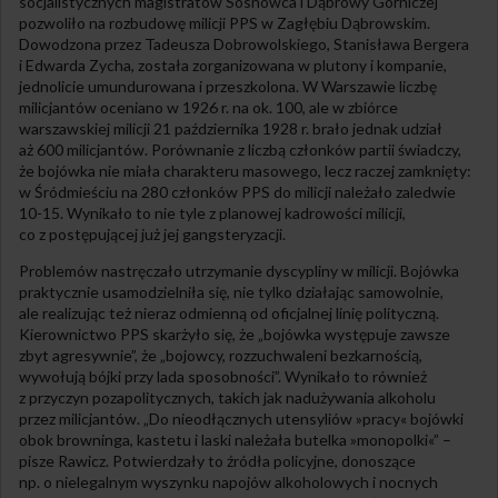
socjalistycznych magistratów Sosnowca i Dąbrowy Górniczej
pozwoliło na rozbudowę milicji PPS w Zagłębiu Dąbrowskim.
Dowodzona przez Tadeusza Dobrowolskiego, Stanisława Bergera
i Edwarda Zycha, została zorganizowana w plutony i kompanie,
jednolicie umundurowana i przeszkolona. W Warszawie liczbę
milicjantów oceniano w 1926 r. na ok. 100, ale w zbiórce
warszawskiej milicji 21 października 1928 r. brało jednak udział
aż 600 milicjantów. Porównanie z liczbą członków partii świadczy,
że bojówka nie miała charakteru masowego, lecz raczej zamknięty:
w Śródmieściu na 280 członków PPS do milicji należało zaledwie
10-15. Wynikało to nie tyle z planowej kadrowości milicji,
co z postępującej już jej gangsteryzacji.
Problemów nastręczało utrzymanie dyscypliny w milicji. Bojówka
praktycznie usamodzielniła się, nie tylko działając samowolnie,
ale realizując też nieraz odmienną od oficjalnej linię polityczną.
Kierownictwo PPS skarżyło się, że „bojówka występuje zawsze
zbyt agresywnie”, że „bojowcy, rozzuchwaleni bezkarnością,
wywołują bójki przy lada sposobności”. Wynikało to również
z przyczyn pozapolitycznych, takich jak nadużywania alkoholu
przez milicjantów. „Do nieodłącznych utensyliów »pracy« bojówki
obok browninga, kastetu i laski należała butelka »monopolki«” –
pisze Rawicz. Potwierdzały to źródła policyjne, donoszące
np. o nielegalnym wyszynku napojów alkoholowych i nocnych