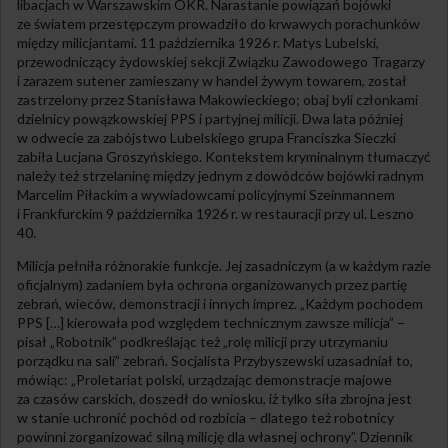
libacjach w Warszawskim OKR. Narastanie powiązań bojówki
ze światem przestępczym prowadziło do krwawych porachunków
między milicjantami. 11 października 1926 r. Matys Lubelski,
przewodniczący żydowskiej sekcji Związku Zawodowego Tragarzy
i zarazem sutener zamieszany w handel żywym towarem, został
zastrzelony przez Stanisława Makowieckiego; obaj byli członkami
dzielnicy powązkowskiej PPS i partyjnej milicji. Dwa lata później
w odwecie za zabójstwo Lubelskiego grupa Franciszka Sieczki
zabiła Lucjana Groszyńskiego. Kontekstem kryminalnym tłumaczyć
należy też strzelaninę między jednym z dowódców bojówki radnym
Marcelim Piłackim a wywiadowcami policyjnymi Szeinmannem
i Frankfurckim 9 października 1926 r. w restauracji przy ul. Leszno
40.
Milicja pełniła różnorakie funkcje. Jej zasadniczym (a w każdym razie
oficjalnym) zadaniem była ochrona organizowanych przez partię
zebrań, wieców, demonstracji i innych imprez. „Każdym pochodem
PPS […] kierowała pod względem technicznym zawsze milicja” –
pisał „Robotnik” podkreślając też „rolę milicji przy utrzymaniu
porządku na sali” zebrań. Socjalista Przybyszewski uzasadniał to,
mówiąc: „Proletariat polski, urządzając demonstracje majowe
za czasów carskich, doszedł do wniosku, iż tylko siła zbrojna jest
w stanie uchronić pochód od rozbicia – dlatego też robotnicy
powinni zorganizować silną milicję dla własnej ochrony”. Dziennik