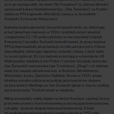
za to go wynagrodził, nie wiem”. Na Powązkach tę „ideową dintojrę”
sprawował Łukasz Siemiątkowski (ps. „Tata Tasiemka”), na Pradze –
działacze PPS Łagowski, Wierzbicki, Lewacz, w Jerozolimie –
Kowalski, Żychowski, Masarowicz.
Bojówka mogła zapewniać też partii zaopatrzenie, np. dokonując
przed zamachem majowym w 1926 r. kradzieży broni i amunicji
z magazynów 21. i 30. pułku piechoty w warszawskiej Cytadeli.
Komunista Czeszejko-Sochacki twierdzi nawet, że grupy bojowe
PPS przeprowadzały ekspropriacje na cele partyjne już w Polsce
niepodległej, dokonując napadów na banki i sklepy. Czynić miały
to na początku lat 20. trzy bojówki pozostające w kontakcie z M.
Malinowskim: lubelska (Leon Prybe i Czesław Gruszka), radomska
(Jan Żurawski) i warszawska (Jan Trzciński ps. „Długi”). Ich dziełem
miały być napady rabunkowe m.in. w Brześciu, Włodzimierzu
Wołyńskim, Łucku, Zamościu i Dęblinie. W marcu 1923 r. grupa
lubelska została rozbita przez policję, jej przywódców skazano
na karę śmierci. Niedługo po tym Żurawski zginął w starciu z policją,
zaś aresztowany Trzciński umarł w więzieniu.
Milicja prowadziła walkę niejako na dwóch frontach: z jednej strony
przeciwko prawicy i kontrolowanemu przez nią aparatowi państwa,
z drugiej – przeciw skrajnie lewicowej konkurencji. Z kolei
do spektakularnej konfrontacji z prawicą doszło w 1922 roku.