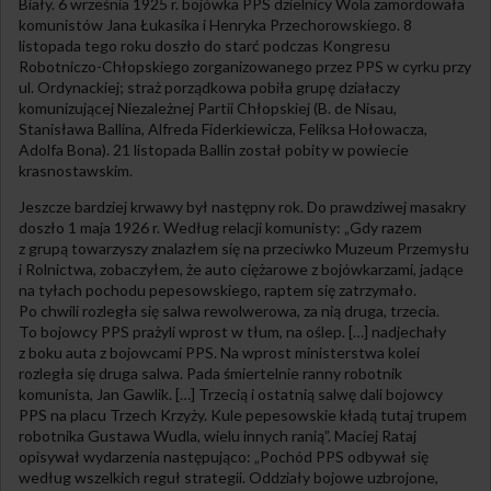
Biały. 6 września 1925 r. bojówka PPS dzielnicy Wola zamordowała
komunistów Jana Łukasika i Henryka Przechorowskiego. 8
listopada tego roku doszło do starć podczas Kongresu
Robotniczo-Chłopskiego zorganizowanego przez PPS w cyrku przy
ul. Ordynackiej; straż porządkowa pobiła grupę działaczy
komunizującej Niezależnej Partii Chłopskiej (B. de Nisau,
Stanisława Ballina, Alfreda Fiderkiewicza, Feliksa Hołowacza,
Adolfa Bona). 21 listopada Ballin został pobity w powiecie
krasnostawskim.
Jeszcze bardziej krwawy był następny rok. Do prawdziwej masakry
doszło 1 maja 1926 r. Według relacji komunisty: „Gdy razem
z grupą towarzyszy znalazłem się na przeciwko Muzeum Przemysłu
i Rolnictwa, zobaczyłem, że auto ciężarowe z bojówkarzami, jadące
na tyłach pochodu pepesowskiego, raptem się zatrzymało.
Po chwili rozległa się salwa rewolwerowa, za nią druga, trzecia.
To bojowcy PPS prażyli wprost w tłum, na oślep. […] nadjechały
z boku auta z bojowcami PPS. Na wprost ministerstwa kolei
rozległa się druga salwa. Pada śmiertelnie ranny robotnik
komunista, Jan Gawlik. […] Trzecią i ostatnią salwę dali bojowcy
PPS na placu Trzech Krzyży. Kule pepesowskie kładą tutaj trupem
robotnika Gustawa Wudla, wielu innych ranią”. Maciej Rataj
opisywał wydarzenia następująco: „Pochód PPS odbywał się
według wszelkich reguł strategii. Oddziały bojowe uzbrojone,