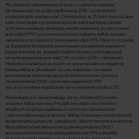
W oddziałach zdominowanych przez socjalistów należało
nie dopuszczać do podporządkowania ZNR, z pozostałych
protestacyjnie występować. Członkostwo w ZS było dopuszczane
tylko równolegle z przynależnością do milicji partyjnej („Będąc
w Strzelcu pobierają niezbędną wiedzę wojskową, by zastosować
ją do milicji PPS”) przy pierwszeństwie rozkazów milicji; zarazem
nakazywano przyśpieszyć formowanie milicji PPS. Mimo to stosunki
ze Związkiem Strzeleckim pozostawały początkowo poprawne,
policja donosiła, że „pomiędzy ludźmi obydwu tych organizacji
nie było poważniejszych zajść”. W styczniu 1928 r. z inicjatywy
Medarda Downarowicza doszło do zawarcia paktu o nieagresji
między milicją a „Strzelcem” na czas wyborów, czy nawet
porozumienia skierowanego przeciw komunistom i prawicy.
Jeszcze jesienią 1928 r. terenowe organizacje PPS
(np. w Gostyninie) angażowały się w tworzenie struktur ZS.
Równolegle (czy też przenikając się ze „Strzelcem”) istniała
właściwa milicja partyjna. Początkowo miała ona charakter
doraźnych straży porządkowych o płynnym członkostwie
i zdecentralizowanej strukturze. Milicję formowano przed ważnymi
wydarzeniami z pewnych, odważnych i silnych fizycznie towarzyszy.
Na przykład przed demonstracją pierwszomajową 1922 r.
warszawska konferencja międzydzielnicowa PPS uchwaliła,
że każdy komitet dzielnicowy ma przysłać do dyspozycji