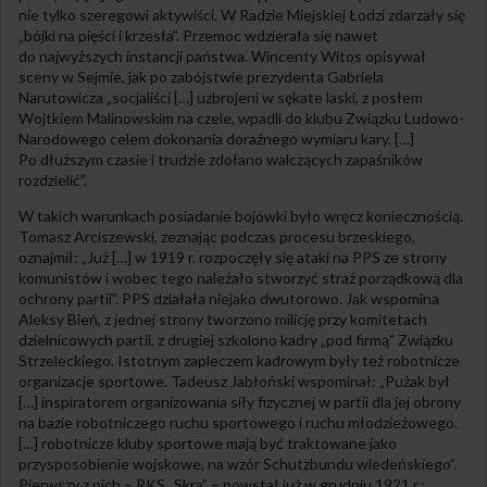
nie tylko szeregowi aktywiści. W Radzie Miejskiej Łodzi zdarzały się
„bójki na pięści i krzesła”. Przemoc wdzierała się nawet
do najwyższych instancji państwa. Wincenty Witos opisywał
sceny w Sejmie, jak po zabójstwie prezydenta Gabriela
Narutowicza „socjaliści […] uzbrojeni w sękate laski, z posłem
Wojtkiem Malinowskim na czele, wpadli do klubu Związku Ludowo-
Narodowego celem dokonania doraźnego wymiaru kary. […]
Po dłuższym czasie i trudzie zdołano walczących zapaśników
rozdzielić”.
W takich warunkach posiadanie bojówki było wręcz koniecznością.
Tomasz Arciszewski, zeznając podczas procesu brzeskiego,
oznajmił: „Już […] w 1919 r. rozpoczęły się ataki na PPS ze strony
komunistów i wobec tego należało stworzyć straż porządkową dla
ochrony partii”. PPS działała niejako dwutorowo. Jak wspomina
Aleksy Bień, z jednej strony tworzono milicję przy komitetach
dzielnicowych partii, z drugiej szkolono kadry „pod firmą” Związku
Strzeleckiego. Istotnym zapleczem kadrowym były też robotnicze
organizacje sportowe. Tadeusz Jabłoński wspominał: „Pużak był
[…] inspiratorem organizowania siły fizycznej w partii dla jej obrony
na bazie robotniczego ruchu sportowego i ruchu młodzieżowego.
[…] robotnicze kluby sportowe mają być traktowane jako
przysposobienie wojskowe, na wzór Schutzbundu wiedeńskiego”.
Pierwszy z nich – RKS „Skra” – powstał już w grudniu 1921 r.;