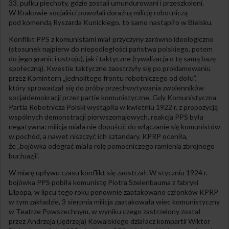
33. pułku piechoty, gdzie zostali umundurowani i przeszkoleni.
W Krakowie socjaliści powołali doraźną milicję robotniczą
pod komendą Ryszarda Kunickiego, to samo nastąpiło w Bielsku.
Konflikt PPS z komunistami miał przyczyny zarówno ideologiczne
(stosunek najpierw do niepodległości państwa polskiego, potem
do jego granic i ustroju), jak i taktyczne (rywalizacja o tę samą bazę
społeczną). Kwestie taktyczne zaostrzyły się po proklamowaniu
przez Komintern „jednolitego frontu robotniczego od dołu”,
który sprowadzał się do próby przechwytywania zwolenników
socjaldemokracji przez partie komunistyczne. Gdy Komunistyczna
Partia Robotnicza Polski wystąpiła w kwietniu 1922 r. z propozycją
wspólnych demonstracji pierwszomajowych, reakcja PPS była
negatywna: milicja miała nie dopuścić do włączanie się komunistów
w pochód, a nawet niszczyć ich sztandary. KPRP oceniła,
że „bojówka odegrać miała rolę pomocniczego ramienia zbrojnego
burżuazji”.
W miarę upływu czasu konflikt się zaostrzał. W styczniu 1924 r.
bojówka PPS pobiła komunistę Piotra Szelenbauma z fabryki
Lilpopa, w lipcu tego roku ponownie zaatakowano członków KPRP
w tym zakładzie, 3 sierpnia milicja zaatakowała wiec komunistyczny
w Teatrze Powszechnym, w wyniku czego zastrzelony został
przez Andrzeja (Jędrzeja) Kowalskiego działacz kompartii Wiktor