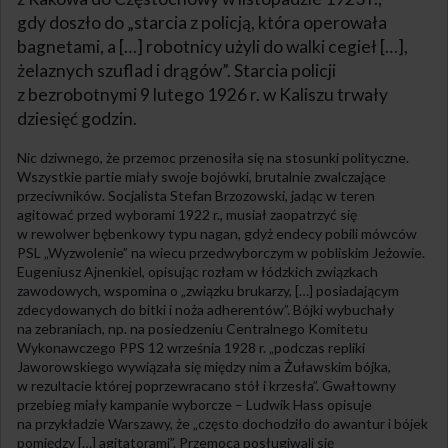
gdy doszło do „starcia z policją, która operowała
bagnetami, a […] robotnicy użyli do walki cegieł […],
żelaznych szuflad i drągów”. Starcia policji
z bezrobotnymi 9 lutego 1926 r. w Kaliszu trwały
dziesięć godzin.
Nic dziwnego, że przemoc przenosiła się na stosunki polityczne.
Wszystkie partie miały swoje bojówki, brutalnie zwalczające
przeciwników. Socjalista Stefan Brzozowski, jadąc w teren
agitować przed wyborami 1922 r., musiał zaopatrzyć się
w rewolwer bębenkowy typu nagan, gdyż endecy pobili mówców
PSL „Wyzwolenie” na wiecu przedwyborczym w pobliskim Jeżowie.
Eugeniusz Ajnenkiel, opisując rozłam w łódzkich związkach
zawodowych, wspomina o „związku brukarzy, […] posiadającym
zdecydowanych do bitki i noża adherentów”. Bójki wybuchały
na zebraniach, np. na posiedzeniu Centralnego Komitetu
Wykonawczego PPS 12 września 1928 r. „podczas repliki
Jaworowskiego wywiązała się między nim a Żuławskim bójka,
w rezultacie której poprzewracano stół i krzesła”. Gwałtowny
przebieg miały kampanie wyborcze – Ludwik Hass opisuje
na przykładzie Warszawy, że „często dochodziło do awantur i bójek
pomiędzy […] agitatorami”. Przemocą posługiwali się