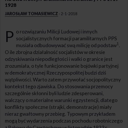
1928
JAROSŁAW TOMASIEWICZ
·
2-1-2018
P
o rozwiązaniu Milicji Ludowej i innych
socjalistycznych formacji paramilitarnych PPS
1
musiała odbudowywać swą milicję od podstaw
.
O ile zbrojna działalność socjalistów w okresie
odzyskiwania niepodległości i walki o granice jest
zrozumiała, o tyle funkcjonowanie bojówki partyjnej
w demokratycznej Rzeczypospolitej budzi dziś
wątpliwości. Warto zatem przywołać socjopolityczny
kontekst tego zjawiska. Do stosowania przemocy
szczególnie skłonni byli ludzie zdesperowani,
walczący o materialne warunki egzystencji, dlatego
konflikty społeczne (strajki, demonstracje) miały
nieraz gwałtowny przebieg. Typowym przykładem
mogą być wydarzenia podczas pochodu robotniczego
z Rakowa do Częstochowy w listopadzie 1923 r.,