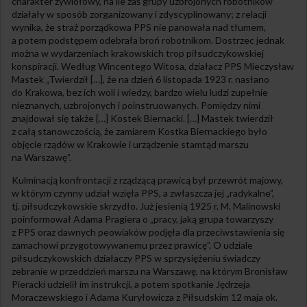
charakter żywiołowy, na ile zaś grupy uzbrojonych robotników
działały w sposób zorganizowany i zdyscyplinowany; z relacji
wynika, że straż porządkowa PPS nie panowała nad tłumem,
a potem podstępem odebrała broń robotnikom. Dostrzec jednak
można w wydarzeniach krakowskich trop piłsudczykowskiej
konspiracji. Według Wincentego Witosa, działacz PPS Mieczysław
Mastek „Twierdził […], że na dzień 6 listopada 1923 r. nasłano
do Krakowa, bez ich woli i wiedzy, bardzo wielu ludzi zupełnie
nieznanych, uzbrojonych i poinstruowanych. Pomiędzy nimi
znajdował się także […] Kostek Biernacki. […] Mastek twierdził
z całą stanowczością, że zamiarem Kostka Biernackiego było
objęcie rządów w Krakowie i urządzenie stamtąd marszu
na Warszawę”.
Kulminacją konfrontacji z rządzącą prawicą był przewrót majowy,
w którym czynny udział wzięła PPS, a zwłaszcza jej „radykalne”,
tj. piłsudczykowskie skrzydło. Już jesienią 1925 r. M. Malinowski
poinformował Adama Pragiera o „pracy, jaką grupa towarzyszy
z PPS oraz dawnych peowiaków podjęła dla przeciwstawienia się
zamachowi przygotowywanemu przez prawicę”. O udziale
piłsudczykowskich działaczy PPS w sprzysiężeniu świadczy
zebranie w przeddzień marszu na Warszawę, na którym Bronisław
Pieracki udzielił im instrukcji, a potem spotkanie Jędrzeja
Moraczewskiego i Adama Kuryłowicza z Piłsudskim 12 maja ok.