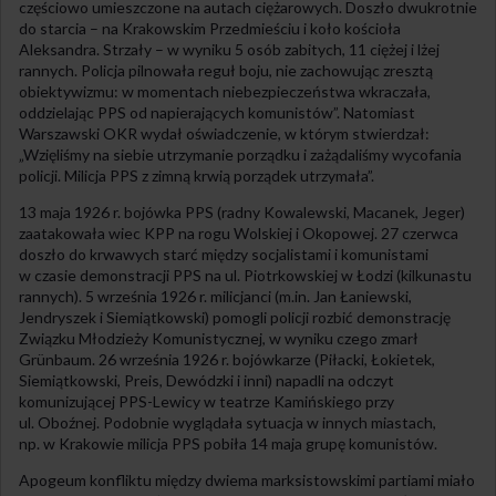
częściowo umieszczone na autach ciężarowych. Doszło dwukrotnie
do starcia – na Krakowskim Przedmieściu i koło kościoła
Aleksandra. Strzały – w wyniku 5 osób zabitych, 11 ciężej i lżej
rannych. Policja pilnowała reguł boju, nie zachowując zresztą
obiektywizmu: w momentach niebezpieczeństwa wkraczała,
oddzielając PPS od napierających komunistów”. Natomiast
Warszawski OKR wydał oświadczenie, w którym stwierdzał:
„Wzięliśmy na siebie utrzymanie porządku i zażądaliśmy wycofania
policji. Milicja PPS z zimną krwią porządek utrzymała”.
13 maja 1926 r. bojówka PPS (radny Kowalewski, Macanek, Jeger)
zaatakowała wiec KPP na rogu Wolskiej i Okopowej. 27 czerwca
doszło do krwawych starć między socjalistami i komunistami
w czasie demonstracji PPS na ul. Piotrkowskiej w Łodzi (kilkunastu
rannych). 5 września 1926 r. milicjanci (m.in. Jan Łaniewski,
Jendryszek i Siemiątkowski) pomogli policji rozbić demonstrację
Związku Młodzieży Komunistycznej, w wyniku czego zmarł
Grünbaum. 26 września 1926 r. bojówkarze (Piłacki, Łokietek,
Siemiątkowski, Preis, Dewódzki i inni) napadli na odczyt
komunizującej PPS-Lewicy w teatrze Kamińskiego przy
ul. Oboźnej. Podobnie wyglądała sytuacja w innych miastach,
np. w Krakowie milicja PPS pobiła 14 maja grupę komunistów.
Apogeum konfliktu między dwiema marksistowskimi partiami miało