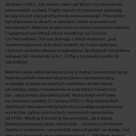
się latem 1928 r.: „Dla dzielnic takich jak Wola i Ochota bojówki
pepesowskie są plagą. Ciągłe napady na towarzyszy sprawiają,
że żyją oni pod stałą groźbą mordu pepesowskiego”. Przeciwnicy
byli atakowani na ulicach, w oberżach, nawet w prywatnych
mieszkaniach. Niekiedy przyjmowało to postać masowych nalotów
i regularnych pacyfikacji całych osiedli (np. na Ochocie
czy Pelcowiźnie). Oto opis jednego z takich wydarzeń: „pod
tunelem kolejowym na Budach znalazły się 4 auta ciężarowe,
z których wysiadło kilkunastu bojówkarzy. Spotkanych robotników
wyłapali, bili, strzelali do nich. […] Ofiarą tej masakry padło 16
robotników”.
Niektóre akcje milicji nie mieszczą się w żadnej z powyższych grup.
Bojówka pełniła również rolę prestiżowo-reprezentacyjną,
urządzając przemarsze zwartych oddziałów ulicami miasta
czy oddając salwy z rewolwerów na pogrzebach towarzyszy
(np. „ugodzonego zdradziecką kulą” Wysockiego vel Pyzaka
na cmentarzu wolskim 17 czerwca 1922 r.). W proletariackich
dzielnicach Warszawy milicja była siłą pozwalającą egzekwować
wyroki tzw. sądów robotniczych, tworzonych samorzutnie
od 1918 r. Według Konstancji Jaworowskiej: „do Łukasza
[Siemiątkowskiego] często różni ludzie – robotnicy, członkowie
dzielnicy i sympatycy – przychodzili, żeby ich godził, na skargę, i też
obcy, którzy uważali się za pokrzywdzonych. […] Możliwe, że ktoś