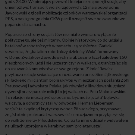
godz. 23.00. Wspierający przewrót kolejarze rozpoczęli strajk, aby
uniemożliwić transport wojsk rządowych. 12 maja popołudniu
Jaworowski ogłosił mobilizację członków warszawskiej organizacji
PPS, a następnego dnia CKW partii oznajmił swe bezwarunkowe
poparcie dla zamachu.
Poparcie ze strony socjalistów nie miało wymiaru wyłącznie
politycznego, ale też militarny. Opinie historyków co do udziału
batalionów robotniczych w zamachu są rozbieżne. Garlicki
stwierdza, że „batalion robotniczy dzielnicy Wola” formowany
w Domu Związków Zawodowych na ul. Leszno liczył zaledwie 150
nieuzbrojonych ludzi i nie uczestniczył w walkach, ograniczając się
do usuwania komunistów ze swego rejonu. Z kolei Rawicz
przytacza relacje świadczące o rozdawaniu przez Siemiątkowskiego
i Piłackiego milicjantom broni ukrytej w mieszkaniach posłanki Zofii
Praussowej i adwokata Polaka, jak również o likwidowaniu gniazd
dywersji przez patrole milicji i o jej walkach na Polu Mokotowskim.
Te relacje nie muszą być sprzeczne: być może „stała” bojówka
walczyła, a ochotnicy stali w odwodzie. Herman Lieberman,
socjalista skądinąd krytyczny wobec Piłsudskiego, przyznawał,
że „istotnie proletariat warszawski z entuzjazmem przyłączył się
do walk żołnierzy Piłsudskiego. Coraz to inne oddziały widywałem
na ulicach uzbrojone w karabiny: sami proletariusze”.