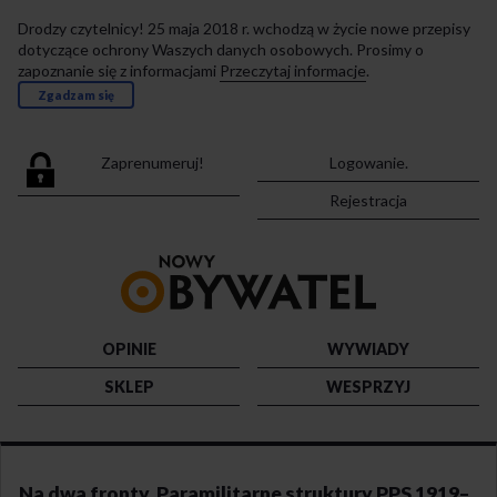
Drodzy czytelnicy! 25 maja 2018 r. wchodzą w życie nowe przepisy
dotyczące ochrony Waszych danych osobowych. Prosimy o
zapoznanie się z informacjami
Przeczytaj informacje
.
Zgadzam się
Zaprenumeruj!
Logowanie.
Rejestracja
Przejdź
do
strony
głównej
OPINIE
WYWIADY
SKLEP
WESPRZYJ
Na dwa fronty. Paramilitarne struktury PPS 1919–