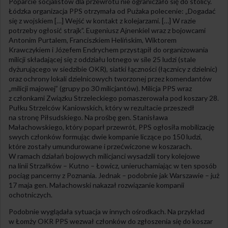
Poparcie socjalistów dla przewrotu nie ograniczało się do stolicy.
Łódzka organizacja PPS otrzymała od Pużaka polecenie: „Dogadać
się z wojskiem […] Wejść w kontakt z kolejarzami. […] W razie
potrzeby ogłosić strajk”. Eugeniusz Ajnenkiel wraz z bojowcami
Antonim Purtalem, Franciszkiem Helińskim, Wiktorem
Krawczykiem i Józefem Endrychem przystąpił do organizowania
milicji składającej się z oddziału lotnego w sile 25 ludzi (stale
dyżurującego w siedzibie OKR), siatki łączności (łącznicy z dzielnic)
oraz ochrony lokali dzielnicowych tworzonej przez komendantów
„milicji majowej” (grupy po 30 milicjantów). Milicja PPS wraz
z członkami Związku Strzeleckiego pomaszerowała pod koszary 28.
Pułku Strzelców Kaniowskich, który w rezultacie przeszedł
na stronę Piłsudskiego. Na prośbę gen. Stanisława
Małachowskiego, który poparł przewrót, PPS ogłosiła mobilizację
swych członków formując dwie kompanie liczące po 150 ludzi,
które zostały umundurowane i przećwiczone w koszarach.
W ramach działań bojowych milicjanci wysadzili tory kolejowe
na linii Strzałków – Kutno – Łowicz, unieruchamiając w ten sposób
pociąg pancerny z Poznania. Jednak – podobnie jak Warszawie – już
17 maja gen. Małachowski nakazał rozwiązanie kompanii
ochotniczych.
Podobnie wyglądała sytuacja w innych ośrodkach. Na przykład
w Łomży OKR PPS wezwał członków do zgłoszenia się do koszar