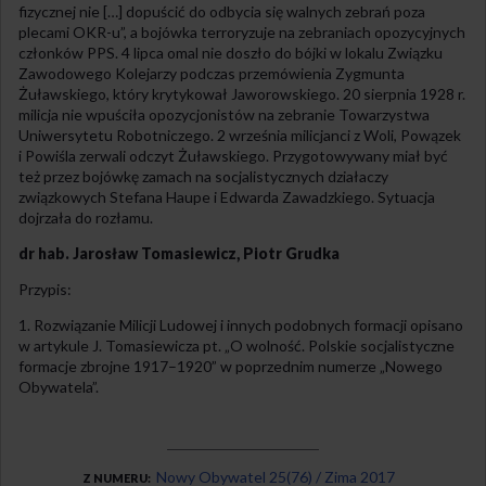
fizycznej nie […] dopuścić do odbycia się walnych zebrań poza
plecami OKR-u”, a bojówka terroryzuje na zebraniach opozycyjnych
członków PPS. 4 lipca omal nie doszło do bójki w lokalu Związku
Zawodowego Kolejarzy podczas przemówienia Zygmunta
Żuławskiego, który krytykował Jaworowskiego. 20 sierpnia 1928 r.
milicja nie wpuściła opozycjonistów na zebranie Towarzystwa
Uniwersytetu Robotniczego. 2 września milicjanci z Woli, Powązek
i Powiśla zerwali odczyt Żuławskiego. Przygotowywany miał być
też przez bojówkę zamach na socjalistycznych działaczy
związkowych Stefana Haupe i Edwarda Zawadzkiego. Sytuacja
dojrzała do rozłamu.
dr hab. Jarosław Tomasiewicz, Piotr Grudka
Przypis:
Rozwiązanie Milicji Ludowej i innych podobnych formacji opisano
w artykule J. Tomasiewicza pt. „O wolność. Polskie socjalistyczne
formacje zbrojne 1917–1920” w poprzednim numerze „Nowego
Obywatela”.
Nowy Obywatel 25(76) / Zima 2017
Z NUMERU