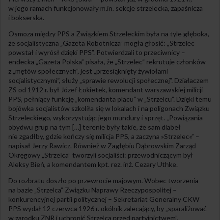
w jego ramach funkcjonowały m.in. sekcje strzelecka, zapaśnicza
i bokserska.
Osmoza między PPS a Związkiem Strzeleckim była na tyle głęboka,
że socjalistyczna „Gazeta Robotnicza” mogła głosić: „Strzelec
powstał i wyrósł dzięki PPS”. Potwierdzali to przeciwnicy –
endecka „Gazeta Polska” pisała, że „Strzelec” rekrutuje członków
z „mętów społecznych”, jest „przesiąknięty żywiołami
socjalistycznymi”, służy „sprawie rewolucji społecznej”. Działaczem
ZS od 1912 r. był Józef Łokietek, komendant warszawskiej milicji
PPS, pełniący funkcję „komendanta placu” w „Strzelcu”. Dzięki temu
bojówka socjalistów szkoliła się w lokalach i na poligonach Związku
Strzeleckiego, wykorzystując jego mundury i sprzęt. „Powiązania
obydwu grup na tym […] terenie były takie, że sam diabeł
nie zgadłby, gdzie kończy się milicja PPS, a zaczyna »Strzelec«” –
napisał Jerzy Rawicz. Również w Zagłębiu Dąbrowskim Zarząd
Okręgowy „Strzelca” tworzyli socjaliści: przewodniczącym był
Aleksy Bień, a komendantem kpt. rez. inż. Cezary Uthke.
Do rozbratu doszło po przewrocie majowym. Wobec tworzenia
na bazie „Strzelca” Związku Naprawy Rzeczypospolitej –
konkurencyjnej partii politycznej – Sekretariat Generalny CKW
PPS wydał 12 czerwca 1926 r. okólnik zalecający, by „sparaliżować
w zarodku ZNR i uchronić Strzelca przed partyjnictwem”.