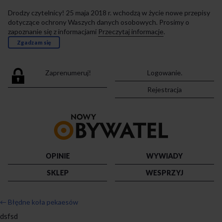
Drodzy czytelnicy! 25 maja 2018 r. wchodzą w życie nowe przepisy
dotyczące ochrony Waszych danych osobowych. Prosimy o
zapoznanie się z informacjami
Przeczytaj informacje
.
Zgadzam się
Zaprenumeruj!
Logowanie.
Rejestracja
Przejdź
do
strony
głównej
OPINIE
WYWIADY
SKLEP
WESPRZYJ
←
Błędne koła pekaesów
dsfsd