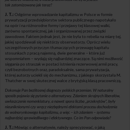
tak zatomizowana jak teraz?
J. T.:
Odgórne wprowadzanie kapitalizmu w Polsce w formie
prywatyzacji przedsiębiorstw sektora publicznego napotykało
na opór i na różnorodne formy i przejawy tej klasowej walki,
zarówno spontanicznej, jak i organizowanej przez związki
zawodowe. Faktem jednak jest, że nie była to rebelia na miarę tej,
jakiej spodziewali się niektórzy obserwatorzy. Oprócz wielu
szczegółowych przyczyn tłumaczących przewagę kapitału
stosunkach z pracą najemną, dwie generalne – które już
wspomniałem – wydają się najbardziej znaczące. Są nimi możliwość
sięgania po straszak w postaci istnienia rezerwowej armii pracy,
czyli bezrobotnych oraz, paradoksalnie, sama prywatyzacja,
której autorzy uciekli się do mechanizmu, z jakiego skorzystała M.
Thatcher w swej skutecznej walce z brytyjską klasą pracowniczą.
Dokonuje Pan bezlitosnej diagnozy polskich przemian. W naturalny
sposób pojawia się pytanie o alternatywy. Zdaniem skrajnych liberałów,
uwłaszczenie nomenklatury, a nawet spora liczba „przekrętów”, były
nieuniknionymi czy wręcz niezbędnymi efektami procesu dochodzenia
do wolnorynkowego kapitalizmu, a więc – ich zdaniem – systemu
najbardziej sprawiedliwego i efektywnego. Co im Pan odpowiada?
J. T.:
Mówiąc o alternatywie, należy sprecyzować, o jaką