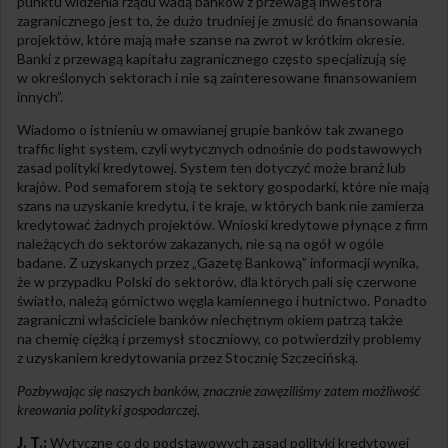
punktu widzenia rządu wadą banków z przewagą inwestora
zagranicznego jest to, że dużo trudniej je zmusić do finansowania
projektów, które mają małe szanse na zwrot w krótkim okresie.
Banki z przewagą kapitału zagranicznego często specjalizują się
w określonych sektorach i nie są zainteresowane finansowaniem
innych”.
Wiadomo o istnieniu w omawianej grupie banków tak zwanego
traffic light system, czyli wytycznych odnośnie do podstawowych
zasad polityki kredytowej. System ten dotyczyć może branż lub
krajów. Pod semaforem stoją te sektory gospodarki, które nie mają
szans na uzyskanie kredytu, i te kraje, w których bank nie zamierza
kredytować żadnych projektów. Wnioski kredytowe płynące z firm
należących do sektorów zakazanych, nie są na ogół w ogóle
badane. Z uzyskanych przez „Gazetę Bankową” informacji wynika,
że w przypadku Polski do sektorów, dla których pali się czerwone
światło, należą górnictwo węgla kamiennego i hutnictwo. Ponadto
zagraniczni właściciele banków niechętnym okiem patrzą także
na chemię ciężką i przemysł stoczniowy, co potwierdziły problemy
z uzyskaniem kredytowania przez Stocznię Szczecińską.
Pozbywając się naszych banków, znacznie zawęziliśmy zatem możliwość
kreowania polityki gospodarczej.
J. T.:
Wytyczne co do podstawowych zasad polityki kredytowej