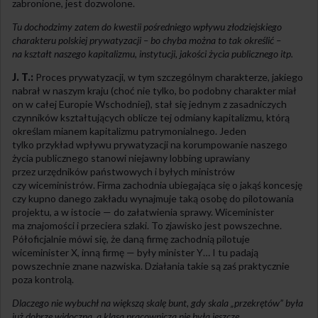
zabronione, jest dozwolone.
Tu dochodzimy zatem do kwestii pośredniego wpływu złodziejskiego
charakteru polskiej prywatyzacji – bo chyba można to tak określić –
na kształt naszego kapitalizmu, instytucji, jakości życia publicznego itp.
J. T.:
Proces prywatyzacji, w tym szczególnym charakterze, jakiego
nabrał w naszym kraju (choć nie tylko, bo podobny charakter miał
on w całej Europie Wschodniej), stał się jednym z zasadniczych
czynników kształtujących oblicze tej odmiany kapitalizmu, którą
określam mianem kapitalizmu patrymonialnego. Jeden
tylko przykład wpływu prywatyzacji na korumpowanie naszego
życia publicznego stanowi niejawny lobbing uprawiany
przez urzędników państwowych i byłych ministrów
czy wiceministrów. Firma zachodnia ubiegająca się o jakąś koncesję
czy kupno danego zakładu wynajmuje taką osobę do pilotowania
projektu, a w istocie — do załatwienia sprawy. Wiceminister
ma znajomości i przeciera szlaki. To zjawisko jest powszechne.
Półoficjalnie mówi się, że daną firmę zachodnią pilotuje
wiceminister X, inną firmę — były minister Y… I tu padają
powszechnie znane nazwiska. Działania takie są zaś praktycznie
poza kontrolą.
Dlaczego nie wybuchł na większą skalę bunt, gdy skala „przekrętów” była
już dobrze widoczna, a klasa pracownicza nie była jeszcze