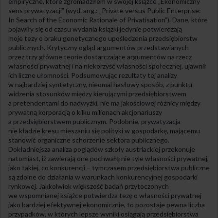
empiryczne, które zgromadziłem w swojej książce „Ekonomiczny
sens prywatyzacji” (wyd. ang.: „Private versus Public Enterprise:
In Search of the Economic Rationale of Privatisation”). Dane, które
pojawiły się od czasu wydania książki jedynie potwierdzają
moje tezy o braku genetycznego upośledzenia przedsiębiorstw
publicznych. Krytyczny ogląd argumentów przedstawianych
przez trzy główne teorie dostarczające argumentów na rzecz
własności prywatnej i na niekorzyść własności społecznej, ujawnił
ich liczne ułomności. Podsumowując rezultaty tej analizy
w najbardziej syntetyczny, nieomal hasłowy sposób, z punktu
widzenia stosunków między kierującymi przedsiębiorstwem
a pretendentami do nadwyżki, nie ma jakościowej różnicy między
prywatną korporacją o kilku milionach akcjonariuszy
a przedsiębiorstwem publicznym. Podobnie, prywatyzacja
nie kładzie kresu mieszaniu się polityki w gospodarkę, mającemu
stanowić organiczne schorzenie sektora publicznego.
Dokładniejsza analiza poglądów szkoły austriackiej przekonuje
natomiast, iż zawierają one pochwałę nie tyle własności prywatnej,
jako takiej, co konkurencji – tymczasem przedsiębiorstwa publiczne
są zdolne do działania w warunkach konkurencyjnej gospodarki
rynkowej. Jakkolwiek większość badań przytoczonych
we wspomnianej książce potwierdza tezę o własności prywatnej
jako bardziej efektywnej ekonomicznie, to pozostaje pewna liczba
przypadków, w których lepsze wyniki osiągają przedsiębiorstwa