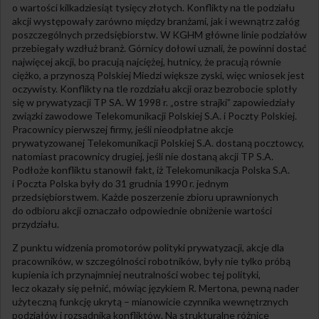
o wartości kilkadziesiąt tysięcy złotych. Konflikty na tle podziału
akcji występowały zarówno między branżami, jak i wewnątrz załóg
poszczególnych przedsiębiorstw. W KGHM główne linie podziałów
przebiegały wzdłuż branż. Górnicy dołowi uznali, że powinni dostać
najwięcej akcji, bo pracują najciężej, hutnicy, że pracują równie
ciężko, a przynoszą Polskiej Miedzi większe zyski, więc wniosek jest
oczywisty. Konflikty na tle rozdziału akcji oraz bezrobocie splotły
się w prywatyzacji TP SA. W 1998 r. „ostre strajki” zapowiedziały
związki zawodowe Telekomunikacji Polskiej S.A. i Poczty Polskiej.
Pracownicy pierwszej firmy, jeśli nieodpłatne akcje
prywatyzowanej Telekomunikacji Polskiej S.A. dostaną pocztowcy,
natomiast pracownicy drugiej, jeśli nie dostaną akcji TP S.A.
Podłoże konfliktu stanowił fakt, iż Telekomunikacja Polska S.A.
i Poczta Polska były do 31 grudnia 1990 r. jednym
przedsiębiorstwem. Każde poszerzenie zbioru uprawnionych
do odbioru akcji oznaczało odpowiednie obniżenie wartości
przydziału.
Z punktu widzenia promotorów polityki prywatyzacji, akcje dla
pracowników, w szczególności robotników, były nie tylko próbą
kupienia ich przynajmniej neutralności wobec tej polityki,
lecz okazały się pełnić, mówiąc językiem R. Mertona, pewną nader
użyteczną funkcję ukrytą – mianowicie czynnika wewnętrznych
podziałów i rozsadnika konfliktów. Na strukturalne różnice