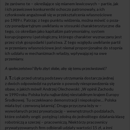
że zarówno te – określające się mianem lewicowych – partie, jak
i ich prawicowe konkurentki ochoczo patronowały, a ich
członkowie angażowali się w przekształcenia własnościowe
po 1989 r. Patrząc z tego punktu widzenia, można mówić o poza-
czy ponadpartyjnym uwikłaniu w stosunki charakterystyczne dla
tego, co określam jako kapitalizm patrymonialny, system
korupcjogenny i patologiczny, którego charakter wyznaczany jest
przez styk gospodarki i państwa. Z tego względu uwikłanie partii
w przemiany własnościowe jest niemal proporcjonalne do stopnia
ich udziału w mechanizmach władzy, wpływającej na owe
przemiany.
A społeczeństwo? Było zbyt słabe, aby się temu przeciwstawić?
J. T.:
Lęk przed utratą podstawy utrzymania dostarcza jednej
z dwóch odpowiedzi na pytanie o powody niesprawdzenia się
obaw, o jakich mówił Andrzej Olechowski: „W opinii Zachodu
w 1990 roku Polska była najbardziej niestabilnym krajem Europy
Środkowej. Tu oczekiwano demonstracji i niepokojów… Polska
miała być czerwoną latarnią”. Druga przyczyna leży w –
wywołanych przez prywatyzację – wewnętrznych podziałach,
które osłabiły ongiś potężną i zdolną do jednolitego działania klasę
robotniczą a szerzej – pracowniczą. Niektórzy pracownicy
prywatyzowanych firm odbierali udziały wartości 15 zł, a inni