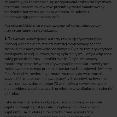
te podziały, jak i bezrobocie są następstwami prokapitalistycznych
przemian, oznacza to, iż w owe przemiany został wmontowany
mechanizm korzystny z punktu widzenia ich sukcesu,
bo nadwątlający pracowniczy opór.
Polskie przedsiębiorstwa prywatyzowano jednak na różne sposoby,
m.in. drogą leasingu pracowniczego.
J. T.:
Główni beneficjenci i autorzy rewolucji prywatyzacyjnej,
o której wspomniałem, znaleźli bardziej cywilizowany sposób
zaspokojenia apetytów własnościowych. Była to tzw. prywatyzacja
leasingowa, której kluczową zaletą była mniejsza – dzięki włączeniu
załóg przedsiębiorstw – konfliktowość. O tym, że klasowy
i społeczny sprzeciw wobec prywatyzacji nomenklaturowej groził
zablokowaniem całego procesu transformacji ustrojowej, świadczy
fakt, że rząd Mazowieckiego został zmuszony do wstrzymania
wszystkich postępowań prywatyzacyjnych do chwili uchwalenia
nowej ustawy, wskutek czego 70 wniosków o sprywatyzowanie
przedsiębiorstw państwowych przeleżało w szufladach co najmniej
pół roku.
Interes klas menedżerskich, aspirujących do klasy właścicieli
kapitału, zbiegł się tutaj z celami rządowych budowniczych
kapitalizmu, m.in. dlatego, że przedmiotem prywatyzacji
leasingowej było – w odróżnieniu od jej poprzedniczki –