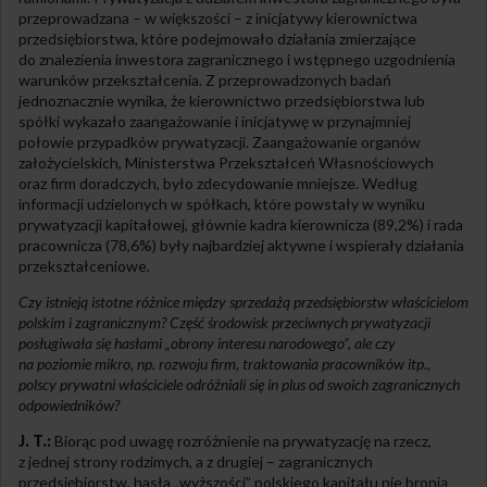
przeprowadzana – w większości – z inicjatywy kierownictwa
przedsiębiorstwa, które podejmowało działania zmierzające
do znalezienia inwestora zagranicznego i wstępnego uzgodnienia
warunków przekształcenia. Z przeprowadzonych badań
jednoznacznie wynika, że kierownictwo przedsiębiorstwa lub
spółki wykazało zaangażowanie i inicjatywę w przynajmniej
połowie przypadków prywatyzacji. Zaangażowanie organów
założycielskich, Ministerstwa Przekształceń Własnościowych
oraz firm doradczych, było zdecydowanie mniejsze. Według
informacji udzielonych w spółkach, które powstały w wyniku
prywatyzacji kapitałowej, głównie kadra kierownicza (89,2%) i rada
pracownicza (78,6%) były najbardziej aktywne i wspierały działania
przekształceniowe.
Czy istnieją istotne różnice między sprzedażą przedsiębiorstw właścicielom
polskim i zagranicznym? Część środowisk przeciwnych prywatyzacji
posługiwała się hasłami „obrony interesu narodowego”, ale czy
na poziomie mikro, np. rozwoju firm, traktowania pracowników itp.,
polscy prywatni właściciele odróżniali się in plus od swoich zagranicznych
odpowiedników?
J. T.:
Biorąc pod uwagę rozróżnienie na prywatyzację na rzecz,
z jednej strony rodzimych, a z drugiej – zagranicznych
przedsiębiorstw, hasła „wyższości” polskiego kapitału nie bronią