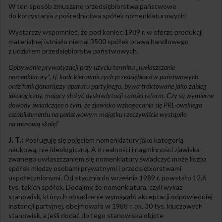
W ten sposób zmuszano przedsiębiorstwa państwowe
do korzystania z pośrednictwa spółek nomenklaturowych!
Wystarczy wspomnieć, że pod koniec 1989 r. w sferze produkcji
materialnej istniało niemal 3500 spółek prawa handlowego
z udziałem przedsiębiorstw państwowych.
Opisywanie prywatyzacji przy użyciu terminu „uwłaszczenie
nomenklatury”, tj. kadr kierowniczych przedsiębiorstw państwowych
oraz funkcjonariuszy aparatu partyjnego, bywa traktowane jako zabieg
ideologiczny, mający służyć dyskredytacji całości reform. Czy są wymierne
dowody świadczące o tym, że zjawisko wzbogacania się PRL-owskiego
establishmentu na państwowym majątku rzeczywiście wystąpiło
na masową skalę?
J. T.:
Posługuję się pojęciem nomenklatury jako kategorią
naukową, nie ideologiczną. A o realności i nagminności zjawiska
zwanego uwłaszczaniem się nomenklatury świadczyć może liczba
spółek między osobami prywatnymi i przedsiębiorstwami
uspołecznionymi. Od stycznia do września 1989 r. powstało 12,6
tys. takich spółek. Dodajmy, że nomenklatura, czyli wykaz
stanowisk, których obsadzenie wymagało akceptacji odpowiedniej
instancji partyjnej, obejmowała w 1988 r. ok. 30 tys. kluczowych
stanowisk, a jeśli dodać do tego stanowiska objęte