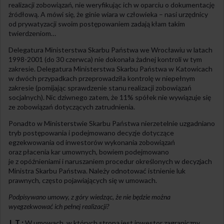
realizacji zobowiązań, nie weryfikując ich w oparciu o dokumentację
źródłową. A mówi się, że ginie wiara w człowieka – nasi urzędnicy
od prywatyzacji swoim postępowaniem zadają kłam takim
twierdzeniom…
Delegatura Ministerstwa Skarbu Państwa we Wrocławiu w latach
1998-2001 (do 30 czerwca) nie dokonała żadnej kontroli w tym
zakresie. Delegatura Ministerstwa Skarbu Państwa w Katowicach
w dwóch przypadkach przeprowadziła kontrolę w niepełnym
zakresie (pomijając sprawdzenie stanu realizacji zobowiązań
socjalnych). Nic dziwnego zatem, że 11% spółek nie wywiązuje się
ze zobowiązań dotyczących zatrudnienia.
Ponadto w Ministerstwie Skarbu Państwa nierzetelnie uzgadniano
tryb postępowania i podejmowano decyzje dotyczące
egzekwowania od inwestorów wykonania zobowiązań
oraz płacenia kar umownych, bowiem podejmowano
je z opóźnieniami i naruszaniem procedur określonych w decyzjach
Ministra Skarbu Państwa. Należy odnotować istnienie luk
prawnych, często pojawiających się w umowach.
Podpisywano umowy, z góry wiedząc, że nie będzie można
wyegzekwować ich pełnej realizacji?
J. T.:
W umowach, w których stroną jest inwestor zagraniczny,