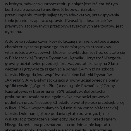
w którym, mówiąc w uproszczeniu, pieniądz jest królem. W tym
kontekście oznacza to możliwość kupowania sobie
przez lumpenburżuazję najlepszych adwokatów, przekupywania
funkcjonariuszy aparatu sprawiedliwości itp. Ilość kruczków
prawnych, stosowanych przez prywatyzacyjnych aferzystów, jest
ogromna.
A do tego rodzaju czynników dołączają się inne, dostosowujące
charakter systemu prawnego do dominujących stosunków
własnościowo-klasowych. Dobrym przykładem jest to, co stało się
w Białostockiej Fabryce Dywanów „Agnella”. Krzysztof Niezgoda,
główny udziałowiec przedsiębiorstwa, został skazany na 2 lata
więzienia i grzywnę za zagarnięcie ponad 3,4 mln zł na szkodę
fabryki. Niezgoda jest współwłaścicielem Fabryki Dywanów
„Agnella” S.A. w Białymstoku jako główny udziałowiec najpierw
spółki cywilnej „Agnella Plus”, a następnie Poznańskiej Grupy
Kapitałowej, w której ma on 95% udziałów. Białostocka
prokuratura uznała za nielegalne kilka czynności prawnych
podjętych przez Niezgodę. Chodziło o wpłatę przez przedsiębiorcę
w lipcu 1994 r. wspomnianych 3,4 mln zł na konto białostockiej
fabryki. Dokonano jej bez podania tytułu prawnego, tj. nie
wskazując przeznaczenia pieniędzy. Jak twierdził przed sądem
Niezgoda, była ona przeznaczona na podniesienie kapitału
akcyjnego spółki, która miała wejść na giełdę. Jednocześnie,