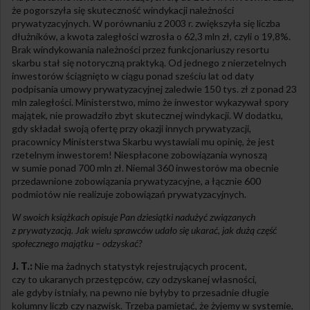
że pogorszyła się skuteczność windykacji należności
prywatyzacyjnych. W porównaniu z 2003 r. zwiększyła się liczba
dłużników, a kwota zaległości wzrosła o 62,3 mln zł, czyli o 19,8%.
Brak windykowania należności przez funkcjonariuszy resortu
skarbu stał się notoryczną praktyką. Od jednego z nierzetelnych
inwestorów ściągnięto w ciągu ponad sześciu lat od daty
podpisania umowy prywatyzacyjnej zaledwie 150 tys. zł z ponad 23
mln zaległości. Ministerstwo, mimo że inwestor wykazywał spory
majątek, nie prowadziło zbyt skutecznej windykacji. W dodatku,
gdy składał swoją ofertę przy okazji innych prywatyzacji,
pracownicy Ministerstwa Skarbu wystawiali mu opinię, że jest
rzetelnym inwestorem! Niespłacone zobowiązania wynoszą
w sumie ponad 700 mln zł. Niemal 360 inwestorów ma obecnie
przedawnione zobowiązania prywatyzacyjne, a łącznie 600
podmiotów nie realizuje zobowiązań prywatyzacyjnych.
W swoich książkach opisuje Pan dziesiątki nadużyć związanych
z prywatyzacją. Jak wielu sprawców udało się ukarać, jak dużą część
społecznego majątku – odzyskać?
J. T.:
Nie ma żadnych statystyk rejestrujących procent,
czy to ukaranych przestępców, czy odzyskanej własności,
ale gdyby istniały, na pewno nie byłyby to przesadnie długie
kolumny liczb czy nazwisk. Trzeba pamiętać, że żyjemy w systemie,