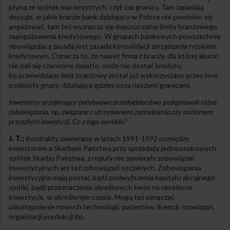
płyną ze spółek macierzystych, czyli zza granicy. Tam zapadają
decyzje, w jakie branże bank działający w Polsce nie powinien się
angażować, tam też wyznacza się dopuszczalne limity branżowego
zaangażowania kredytowego. W grupach bankowych powszechnie
obowiązującą zasadą jest zasada konsolidacji zarządzania ryzykiem
kredytowym. Oznacza to, że nawet firma z branży, dla której akurat
nie pali się czerwone światło, może nie dostać kredytu,
bo przewidziany limit branżowy został już wykorzystany przez inne
podmioty grupy, działające gdzieś poza naszymi granicami.
Inwestorzy przejmujący państwowe przedsiębiorstwa podejmowali różne
zobowiązania, np. związane z utrzymaniem zatrudnienia czy poziomem
przyszłych inwestycji. Co z tego wynikło?
J. T.:
Kontrakty zawierane w latach 1991-1992 pomiędzy
inwestorem a Skarbem Państwa przy sprzedaży jednoosobowych
spółek Skarbu Państwa, z reguły nie zawierały zobowiązań
inwestycyjnych ani też zobowiązań socjalnych. Zobowiązania
inwestycyjne mają postać bądź podwyższenia kapitału akcyjnego
spółki, bądź przeznaczenia określonych kwot na określone
inwestycje, w określonym czasie. Mogą też oznaczać
udostępnienie nowych technologii, patentów, licencji, rozwiązań,
organizacji produkcji itp.