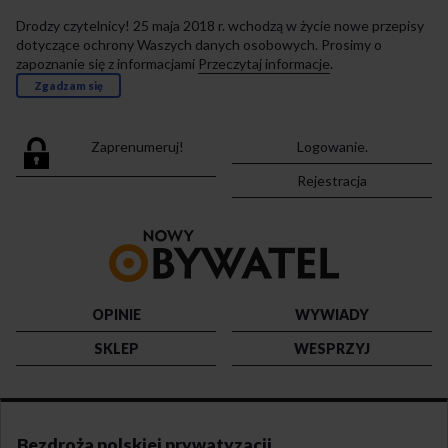
Drodzy czytelnicy! 25 maja 2018 r. wchodzą w życie nowe przepisy
dotyczące ochrony Waszych danych osobowych. Prosimy o
zapoznanie się z informacjami
Przeczytaj informacje
.
Zgadzam się
Zaprenumeruj!
Logowanie.
Rejestracja
Przejdź
do
strony
głównej
OPINIE
WYWIADY
SKLEP
WESPRZYJ
Bezdroża polskiej prywatyzacji