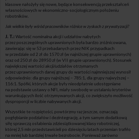
klasowe nałożyły się nowe, będące konsekwencją przekształceń
własnościowych w ekonomiczno-socjologicznym położeniu
robotników.
Jak wielkie były wśród pracowników różnice w zyskach z prywatyzacji?
J. T.:
Wartość nominalna akcji i udziałów nabytych
przez poszczególnych uprawnionych była bardzo zróżnicowana,
zawierając się w 53 przebadanych przez NIK przypadkach
w przedziale od 2 zł do 1570 zł (w najniższej grupie uprawnionych)
oraz od 250 zł do 28950 zł (w VII grupie uprawnionych). Stosunek
największej wartości akcji/udziałów otrzymanych
przez uprawnionych danej grupy do wartości najmniejszej wynosił
odpowiednio: dla grupy najniższej – 785:1, dla grupy najwyższej –
116:1. Spółki, których akcje były nieodpłatnie udostępniane
na podstawie ustawy o NFI, miały swobodę w ustalaniu kryteriów
warunkujących ilość otrzymywanych akcji, co zwiększyło możliwość
dysproporcji w liczbie nabywanych akcji.
Wszystkie te rozpiętości, powtórzmy raz jeszcze, oznaczają
pogłębianie podziałów i dezintegrację, a tym samym dodatkową
siłę sprawczą osłabienia zdziesiątkowanej klasy robotniczej,
której 2,5 mln przedstawicieli po dziesięciu latach przemian trafiło
na mniej lub bardziej trwałe bezrobocie. Ponieważ zarówno