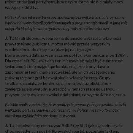
rekomendacjami partyjnymi, które tylko formalnie nie miały mocy
wiążącej – 360 tys.
Partykularne interesy tej grupy społecznej bez wątpienia miały ogromny
wpływ na wiele decyzji podejmowanych u progu transformacji. A jaką rolę
odegrała ideologia, wolnorynkowy dogmatyzm reformatorów?
J. T.:
O roli ideologii wspartej na dogmacie wyższości własności
prywatnej nad publiczną, można mówić przede wszystkim
w odniesieniu do ekipy – a także jej następczyń –
która odpowiadała za wyznaczanie polityki ekonomicznej po 1989 r.
Dla części elit PRL-owskich ten mit również mógł być elementem
świadomości (nie mając tam konkurencji ze strony dawno
zapomnianej teorii marksistowskiej), ale w ich postępowaniu
główną rolę odegrał bez wątpienia własny interes. Grupy
te albo rozumiały, że koniec socjalizmu jest już bliski, albo –
zamierzając się wygodnie urządzić w ramach starego ustroju –
przyspieszały ów kres swoimi działaniami, co wychodziło na jedno.
Pańskie analizy pokazują, że w nadużycia prywatyzacyjne uwikłana była
większość partii i środowisk politycznych w Polsce, nie tylko formacja
określana ogólnie jako postkomunistyczna.
J. T.:
Jakkolwiek by nie nazwać SdRP czy SLD (jako zasadniczych,
choć nie jedynych post-PRL-owskich partii), pozostaje faktem,