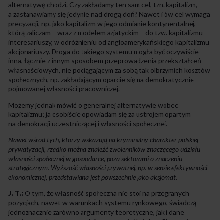
alternatywę chodzi. Czy zakładamy ten sam cel, tzn. kapitalizm,
a zastanawiamy się jedynie nad drogą doń? Nawet i ów cel wymaga
precyzacji, np. jako kapitalizm w jego odmianie kontynentalnej,
którą zaliczam – wraz z modelem azjatyckim – do tzw. kapitalizmu
interesariuszy, w odróżnieniu od angloamerykańskiego kapitalizmu
akcjonariuszy. Droga do takiego systemu mogła być oczywiście
inna, łącznie z innym sposobem przeprowadzenia przekształceń
własnościowych, nie pociągającym za sobą tak olbrzymich kosztów
społecznych, np. zakładającym oparcie się na demokratycznie
pojmowanej własności pracowniczej.
Możemy jednak mówić o generalnej alternatywie wobec
kapitalizmu; ja osobiście opowiadam się za ustrojem opartym
na demokracji uczestniczącej i własności społecznej.
Nawet wśród tych, którzy wskazują na kryminalny charakter polskiej
prywatyzacji, rzadko można znaleźć zwolenników znaczącego udziału
własności społecznej w gospodarce, poza sektorami o znaczeniu
strategicznym. Wyższość własności prywatnej, np. w sensie efektywności
ekonomicznej, przedstawiana jest powszechnie jako aksjomat.
J. T.:
O tym, że własność społeczna nie stoi na przegranych
pozycjach, nawet w warunkach systemu rynkowego, świadczą
jednoznacznie zarówno argumenty teoretyczne, jak i dane