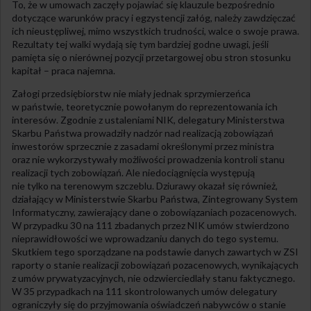
To, że w umowach zaczęły pojawiać się klauzule bezpośrednio
dotyczące warunków pracy i egzystencji załóg, należy zawdzięczać
ich nieustępliwej, mimo wszystkich trudności, walce o swoje prawa.
Rezultaty tej walki wydają się tym bardziej godne uwagi, jeśli
pamięta się o nierównej pozycji przetargowej obu stron stosunku
kapitał – praca najemna.
Załogi przedsiębiorstw nie miały jednak sprzymierzeńca
w państwie, teoretycznie powołanym do reprezentowania ich
interesów. Zgodnie z ustaleniami NIK, delegatury Ministerstwa
Skarbu Państwa prowadziły nadzór nad realizacją zobowiązań
inwestorów sprzecznie z zasadami określonymi przez ministra
oraz nie wykorzystywały możliwości prowadzenia kontroli stanu
realizacji tych zobowiązań. Ale niedociągnięcia występują
nie tylko na terenowym szczeblu. Dziurawy okazał się również,
działający w Ministerstwie Skarbu Państwa, Zintegrowany System
Informatyczny, zawierający dane o zobowiązaniach pozacenowych.
W przypadku 30 na 111 zbadanych przez NIK umów stwierdzono
nieprawidłowości we wprowadzaniu danych do tego systemu.
Skutkiem tego sporządzane na podstawie danych zawartych w ZSI
raporty o stanie realizacji zobowiązań pozacenowych, wynikających
z umów prywatyzacyjnych, nie odzwierciedlały stanu faktycznego.
W 35 przypadkach na 111 skontrolowanych umów delegatury
ograniczyły się do przyjmowania oświadczeń nabywców o stanie