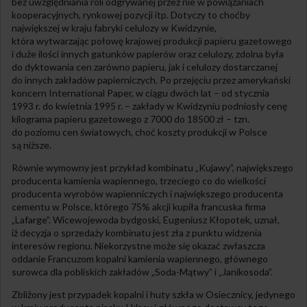
bez uwzględniania roli odgrywanej przez nie w powiązaniach
kooperacyjnych, rynkowej pozycji itp. Dotyczy to choćby
największej w kraju fabryki celulozy w Kwidzynie,
która wytwarzając połowę krajowej produkcji papieru gazetowego
i duże ilości innych gatunków papierów oraz celulozy, zdolna była
do dyktowania cen zarówno papieru, jak i celulozy dostarczanej
do innych zakładów papierniczych. Po przejęciu przez amerykański
koncern International Paper, w ciągu dwóch lat – od stycznia
1993 r. do kwietnia 1995 r. – zakłady w Kwidzyniu podniosły cenę
kilograma papieru gazetowego z 7000 do 18500 zł – tzn.
do poziomu cen światowych, choć koszty produkcji w Polsce
są niższe.
Równie wymowny jest przykład kombinatu „Kujawy”, największego
producenta kamienia wapiennego, trzeciego co do wielkości
producenta wyrobów wapienniczych i największego producenta
cementu w Polsce, którego 75% akcji kupiła francuska firma
„Lafarge”. Wicewojewoda bydgoski, Eugeniusz Kłopotek, uznał,
iż decyzja o sprzedaży kombinatu jest zła z punktu widzenia
interesów regionu. Niekorzystne może się okazać zwłaszcza
oddanie Francuzom kopalni kamienia wapiennego, głównego
surowca dla pobliskich zakładów „Soda-Mątwy” i „Janikosoda”.
Zbliżony jest przypadek kopalni i huty szkła w Osiecznicy, jedynego