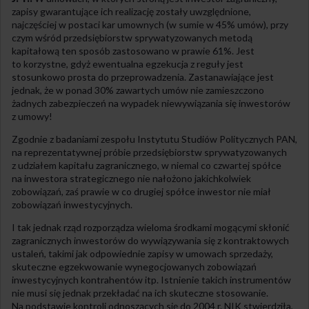
zapisy gwarantujące ich realizację zostały uwzględnione,
najczęściej w postaci kar umownych (w sumie w 45% umów), przy
czym wśród przedsiębiorstw sprywatyzowanych metodą
kapitałową ten sposób zastosowano w prawie 61%. Jest
to korzystne, gdyż ewentualna egzekucja z reguły jest
stosunkowo prosta do przeprowadzenia. Zastanawiające jest
jednak, że w ponad 30% zawartych umów nie zamieszczono
żadnych zabezpieczeń na wypadek niewywiązania się inwestorów
z umowy!
Zgodnie z badaniami zespołu Instytutu Studiów Politycznych PAN,
na reprezentatywnej próbie przedsiębiorstw sprywatyzowanych
z udziałem kapitału zagranicznego, w niemal co czwartej spółce
na inwestora strategicznego nie nałożono jakichkolwiek
zobowiązań, zaś prawie w co drugiej spółce inwestor nie miał
zobowiązań inwestycyjnych.
I tak jednak rząd rozporządza wieloma środkami mogącymi skłonić
zagranicznych inwestorów do wywiązywania się z kontraktowych
ustaleń, takimi jak odpowiednie zapisy w umowach sprzedaży,
skuteczne egzekwowanie wynegocjowanych zobowiązań
inwestycyjnych kontrahentów itp. Istnienie takich instrumentów
nie musi się jednak przekładać na ich skuteczne stosowanie.
Na podstawie kontroli odnoszących się do 2004 r. NIK stwierdziła,