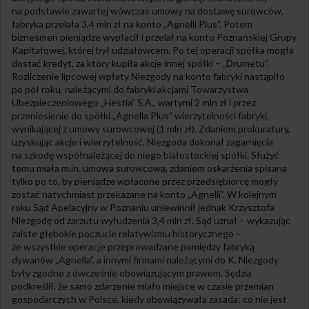
na podstawie zawartej wówczas umowy na dostawę surowców,
fabryka przelała 3,4 mln zł na konto „Agnelli Plus”. Potem
biznesmen pieniądze wypłacił i przelał na konto Poznańskiej Grupy
Kapitałowej, której był udziałowcem. Po tej operacji spółka mogła
dostać kredyt, za który kupiła akcje innej spółki – „Drumetu”.
Rozliczenie lipcowej wpłaty Niezgody na konto fabryki nastąpiło
po pół roku, należącymi do fabryki akcjami Towarzystwa
Ubezpieczeniowego „Hestia” S.A., wartymi 2 mln zł i przez
przeniesienie do spółki „Agnella Plus” wierzytelności fabryki,
wynikającej z umowy surowcowej (1 mln zł). Zdaniem prokuratury,
uzyskując akcje i wierzytelność, Niezgoda dokonał zagarnięcia
na szkodę współnależącej do niego białostockiej spółki. Służyć
temu miała m.in. umowa surowcowa, zdaniem oskarżenia spisana
tylko po to, by pieniądze wpłacone przez przedsiębiorcę mogły
zostać natychmiast przekazane na konto „Agnelli”. W kolejnym
roku Sąd Apelacyjny w Poznaniu uniewinnił jednak Krzysztofa
Niezgodę od zarzutu wyłudzenia 3,4 mln zł. Sąd uznał – wykazując
zaiste głębokie poczucie relatywizmu historycznego –
że wszystkie operacje przeprowadzane pomiędzy fabryką
dywanów „Agnella”, a innymi firmami należącymi do K. Niezgody
były zgodne z ówcześnie obowiązującym prawem. Sędzia
podkreślił, że samo zdarzenie miało miejsce w czasie przemian
gospodarczych w Polsce, kiedy obowiązywała zasada: co nie jest