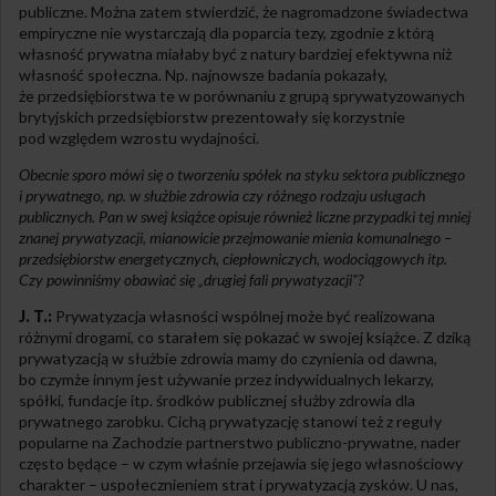
publiczne. Można zatem stwierdzić, że nagromadzone świadectwa
empiryczne nie wystarczają dla poparcia tezy, zgodnie z którą
własność prywatna miałaby być z natury bardziej efektywna niż
własność społeczna. Np. najnowsze badania pokazały,
że przedsiębiorstwa te w porównaniu z grupą sprywatyzowanych
brytyjskich przedsiębiorstw prezentowały się korzystnie
pod względem wzrostu wydajności.
Obecnie sporo mówi się o tworzeniu spółek na styku sektora publicznego
i prywatnego, np. w służbie zdrowia czy różnego rodzaju usługach
publicznych. Pan w swej książce opisuje również liczne przypadki tej mniej
znanej prywatyzacji, mianowicie przejmowanie mienia komunalnego –
przedsiębiorstw energetycznych, ciepłowniczych, wodociągowych itp.
Czy powinniśmy obawiać się „drugiej fali prywatyzacji”?
J. T.:
Prywatyzacja własności wspólnej może być realizowana
różnymi drogami, co starałem się pokazać w swojej książce. Z dziką
prywatyzacją w służbie zdrowia mamy do czynienia od dawna,
bo czymże innym jest używanie przez indywidualnych lekarzy,
spółki, fundacje itp. środków publicznej służby zdrowia dla
prywatnego zarobku. Cichą prywatyzację stanowi też z reguły
popularne na Zachodzie partnerstwo publiczno-prywatne, nader
często będące – w czym właśnie przejawia się jego własnościowy
charakter – uspołecznieniem strat i prywatyzacją zysków. U nas,