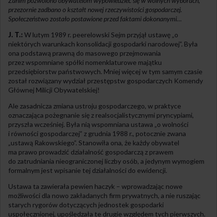
Zanim pozwolono obywatelom wypowiedzieć się w wolnych wyborach,
przezornie zadbano o kształt nowej rzeczywistości gospodarczej.
Społeczeństwo zostało postawione przed faktami dokonanymi…
J. T.:
W lutym 1989 r. peerelowski Sejm przyjął ustawę „o
niektórych warunkach konsolidacji gospodarki narodowej”. Była
ona podstawą prawną do masowego przejmowania
przez wspomniane spółki nomenklaturowe majątku
przedsiębiorstw państwowych. Mniej więcej w tym samym czasie
został rozwiązany wydział przestępstw gospodarczych Komendy
Głównej Milicji Obywatelskiej!
Ale zasadnicza zmiana ustroju gospodarczego, w praktyce
oznaczająca pożegnanie się z realsocjalistycznymi pryncypiami,
przyszła wcześniej. Była nią wspomniana ustawa „o wolności
i równości gospodarczej” z grudnia 1988 r., potocznie zwana
„ustawą Rakowskiego”. Stanowiła ona, że każdy obywatel
ma prawo prowadzić działalność gospodarczą z prawem
do zatrudniania nieograniczonej liczby osób, a jedynym wymogiem
formalnym jest wpisanie tej działalności do ewidencji.
Ustawa ta zawierała pewien haczyk – wprowadzając nowe
możliwości dla nowo zakładanych firm prywatnych, a nie ruszając
starych rygorów dotyczących jednostek gospodarki
uspołecznionej, upośledzała te drugie względem tych pierwszych.