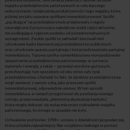
majątku przedsiębiorstw państwowych w celu lepszego
wykorzystania i zwiększenia produktywności tego majątku, które
później zostały nazwane spółkami nomenklaturowymi. Spółki
„pączkujące” na przedsiębiorstwie przejmowały z reguły
newralgiczne (i przynoszące największe zyski) części aktywów,
nie podlegające rygorom podatku od ponadnormatywnych
wynagrodzeń. Zwykle spółki te zakładali i kierowali nimi
członkowie kadry kierowniczej przedsiębiorstw publicznych
oraz członkowie aparatu partyjnego i inni przedstawiciele partyjnej
nomenklatury. Typowa spółka nomenklaturowa monopolizowała
zaopatrzenie przedsiębiorstwa państwowego w surowce,
materiały i energię, a także – sprzedaż wyrobów gotowych,
przechwytując tym sposobem od obu stron cały zysk
przedsiębiorstwa. Ułatwiał to fakt, że dyrektor przedsiębiorstwa
mógł zawierać z samym sobą, jako prezesem spółki
nomenklaturowej, odpowiednie umowy. W ten sposób
nomenklatura, w ramach przygotowań do powitania nowego
ustroju, przeprowadzała „pierwotną akumulację kapitału”,
która mogła dokonać się wyłącznie przez rozkradanie majątku
państwowego, bo innego w zasadzie nie było.
Uchwalenie pod koniec 1988 r. ustawy o działalności gospodarczej,
która uchylała najważniejszy filar socjalizmu realnego w postaci