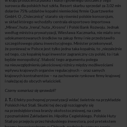
w kraju producenta piasku I klasy i głównego dostawcy tego
surowca dla polskich hut szkła. Resort skarbu sprzedał za 3,02 mln
dolarów 75% udziałów kopalni niemieckiej firmie Quartzwerke
GmbH. O „Osiecznicę” starało się również polskie konsorcjum,
w skład którego wchodziły centrala eksportowo-importowa
„Minex”, huta „Irena”, huta „Krosno” i Polski Bank Rozwoju. Jednak
według ministra prywatyzacji, Wiesława Kaczmarka, nie miało ono
udokumentowanych środków na zakup firmy i nie przedstawiło
szczegółowego planu inwestycyjnego. Minister przekonywał,
że ponieważ w Polsce jest tylko jedna taka kopalnia, to „niezależnie
od tego, czy kopalnię kupi inwestor zagraniczny czy polski, to i tak
będzie monopolistą”. Słabość tego argumentu polega
na nieuwzględnieniu jakościowej różnicy między możliwościami
wpływu krajowych organów regulacyjnych – oraz samych
krajowych kontrahentów – na zachowanie rynkowe firmy krajowej
i należącej do obcych właścicieli.
Czarny scenariusz się sprawdził?
J. T.:
Efekty pochopnej prywatyzacji widać świetnie na przykładzie
Polskich Hut Stali. Skutki tej decyzji rozciągnęły się
na przedsiębiorstwa branży okołostoczniowej, na czele
z poznańskimi Zakładami im. Hipolita Cegielskiego. Polskie Huty
Stali po przejęciu przez hinduskiego inwestora, pod pretekstem
boomu inwestycyjnego w Chinach, podniosły ceny na swoje