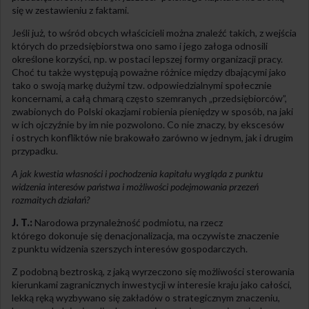
się w zestawieniu z faktami.
Jeśli już, to wśród obcych właścicieli można znaleźć takich, z wejścia
których do przedsiębiorstwa ono samo i jego załoga odnosili
określone korzyści, np. w postaci lepszej formy organizacji pracy.
Choć tu także występują poważne różnice między dbającymi jako
tako o swoją markę dużymi tzw. odpowiedzialnymi społecznie
koncernami, a całą chmarą często szemranych „przedsiębiorców”,
zwabionych do Polski okazjami robienia pieniędzy w sposób, na jaki
w ich ojczyźnie by im nie pozwolono. Co nie znaczy, by ekscesów
i ostrych konfliktów nie brakowało zarówno w jednym, jak i drugim
przypadku.
A jak kwestia własności i pochodzenia kapitału wygląda z punktu
widzenia interesów państwa i możliwości podejmowania przezeń
rozmaitych działań?
J. T.:
Narodowa przynależność podmiotu, na rzecz
którego dokonuje się denacjonalizacja, ma oczywiste znaczenie
z punktu widzenia szerszych interesów gospodarczych.
Z podobną beztroską, z jaką wyrzeczono się możliwości sterowania
kierunkami zagranicznych inwestycji w interesie kraju jako całości,
lekką ręką wyzbywano się zakładów o strategicznym znaczeniu,