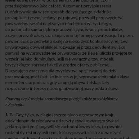
przedsiębiorstwo jako całość. Argument przyśpieszenia
i uefektywnienia w ten sposób decydującego składnika
prokapitalistycznej zmiany ustrojowej, pozwolił przezwyciężyć
powszechną wśród rządzących niechęć do wszystkiego,
co pachniało samorządem pracowniczym, władzą robotników,
z czym przez dłuższy czas kojarzono tę formę prywatyzacji. To przez
pewien czas przechylało szalę na niekorzyść konkurencyjnej tzw.
prywatyzacji obywatelskiej, rozważanej przez decydentów jako
pomysł na wyprowadzenie prywatyzacji ze ślepej uliczki przyjętego
wcześniej jako dominujący, jeśli nie wyłączny, tzw. modelu
brytyjskiego: sprzedaż akcji w drodze oferty publicznej.
Decydujące znaczenie dla zwycięstwa opcji zwanej do dziś
pracowniczą, miał fakt, że interes w jej wprowadzeniu miała klasa
menedżerska, podczas gdy za opcją obywatelską stały
rozproszone interesy niezorganizowanej masy podatników.
Znaczną część majątku narodowego przejęli także przedsiębiorcy
z Zachodu.
J. T.:
Gdy tylko, w ciągle jeszcze nieco egzotycznym kraju,
oddzielonym do niedawna od reszty cywilizowanego świata
„żelazną kurtyną”, pojawili się zachodni inwestorzy, to również
rodzimi dyrektorzy byli tymi, którzy przywitali ich z otwartymi
ramionami. Prywatyzacja z udziałem inwestora zagranicznego była