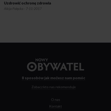
Uzdrowić ochronę zdrowia
Alicja Palęcka
·
7-11-2017
Przejdź
do
strony
głównej
8 sposobów
jak możesz nam pomóc
Zobacz kto nas rekomenduje
O nas
Kontakt