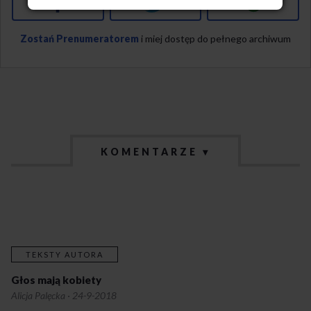
Facebook
Twitter
Google+
Zostań Prenumeratorem
i miej dostęp do pełnego archiwum
KOMENTARZE ▾
TEKSTY AUTORA
Głos mają kobiety
Alicja Palęcka
·
24-9-2018