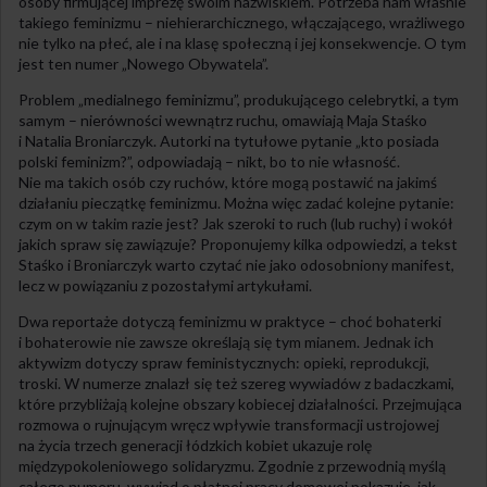
osoby firmującej imprezę swoim nazwiskiem. Potrzeba nam właśnie
takiego feminizmu – niehierarchicznego, włączającego, wrażliwego
nie tylko na płeć, ale i na klasę społeczną i jej konsekwencje. O tym
jest ten numer „Nowego Obywatela”.
Problem „medialnego feminizmu”, produkującego celebrytki, a tym
samym – nierówności wewnątrz ruchu, omawiają Maja Staśko
i Natalia Broniarczyk. Autorki na tytułowe pytanie „kto posiada
polski feminizm?”, odpowiadają – nikt, bo to nie własność.
Nie ma takich osób czy ruchów, które mogą postawić na jakimś
działaniu pieczątkę feminizmu. Można więc zadać kolejne pytanie:
czym on w takim razie jest? Jak szeroki to ruch (lub ruchy) i wokół
jakich spraw się zawiązuje? Proponujemy kilka odpowiedzi, a tekst
Staśko i Broniarczyk warto czytać nie jako odosobniony manifest,
lecz w powiązaniu z pozostałymi artykułami.
Dwa reportaże dotyczą feminizmu w praktyce – choć bohaterki
i bohaterowie nie zawsze określają się tym mianem. Jednak ich
aktywizm dotyczy spraw feministycznych: opieki, reprodukcji,
troski. W numerze znalazł się też szereg wywiadów z badaczkami,
które przybliżają kolejne obszary kobiecej działalności. Przejmująca
rozmowa o rujnującym wręcz wpływie transformacji ustrojowej
na życia trzech generacji łódzkich kobiet ukazuje rolę
międzypokoleniowego solidaryzmu. Zgodnie z przewodnią myślą
całego numeru, wywiad o płatnej pracy domowej pokazuje, jak