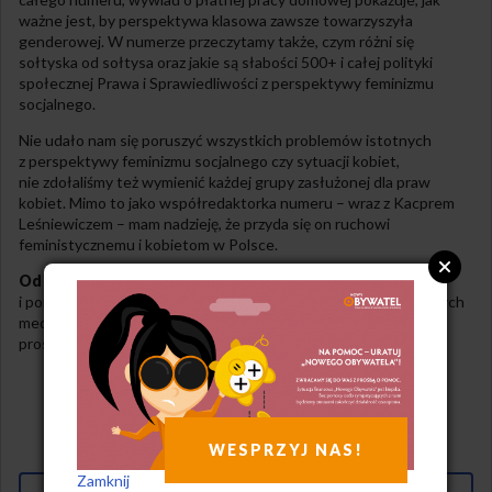
ważne jest, by perspektywa klasowa zawsze towarzyszyła
genderowej. W numerze przeczytamy także, czym różni się
sołtyska od sołtysa oraz jakie są słabości 500+ i całej polityki
społecznej Prawa i Sprawiedliwości z perspektywy feminizmu
socjalnego.
Nie udało nam się poruszyć wszystkich problemów istotnych
z perspektywy feminizmu socjalnego czy sytuacji kobiet,
nie zdołaliśmy też wymienić każdej grupy zasłużonej dla praw
kobiet. Mimo to jako współredaktorka numeru – wraz z Kacprem
Leśniewiczem – mam nadzieję, że przyda się on ruchowi
feministycznemu i kobietom w Polsce.
Od redakcji
: Jeśli „Nowy Obywatel” ma się nadal ukazywać
i poruszać tematy, jakich wcale lub prawie nie znajdziecie w innych
mediach, potrzebne jest Wasze wsparcie finansowe – spójrzcie
proszę na sąsiednią stronę.
Nowy Obywatel 27(78) / Jesień 2018
Z NUMERU
WESPRZYJ NAS!
PODZIEL SIĘ ZE ZNAJOMYMI
Zamknij