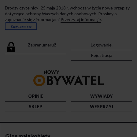
Drodzy czytelnicy! 25 maja 2018 r. wchodzą w życie nowe przepisy
dotyczące ochrony Waszych danych osobowych. Prosimy o
zapoznanie się z informacjami
Przeczytaj informacje
.
Zgadzam się
Zaprenumeruj!
Logowanie.
Rejestracja
Przejdź
do
strony
głównej
OPINIE
WYWIADY
SKLEP
WESPRZYJ
Głos mają kobiety