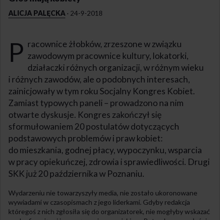
ALICJA PALĘCKA
·
24-9-2018
P
racownice żłobków, zrzeszone w związku
zawodowym pracownice kultury, lokatorki,
działaczki różnych organizacji, w różnym wieku
i różnych zawodów, ale o podobnych interesach,
zainicjowały w tym roku Socjalny Kongres Kobiet.
Zamiast typowych paneli – prowadzono na nim
otwarte dyskusje. Kongres zakończył się
sformułowaniem 20 postulatów dotyczących
podstawowych problemów i praw kobiet:
do mieszkania, godnej płacy, wypoczynku, wsparcia
w pracy opiekuńczej, zdrowia i sprawiedliwości. Drugi
SKK już 20 października w Poznaniu.
Wydarzeniu nie towarzyszyły media, nie zostało ukoronowane
wywiadami w czasopismach z jego liderkami. Gdyby redakcja
któregoś z nich zgłosiła się do organizatorek, nie mogłyby wskazać