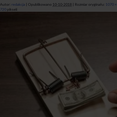
Autor:
redakcja
|
Opublikowano
10-10-2018
|
Rozmiar oryginału:
1070 ×
720
pikseli