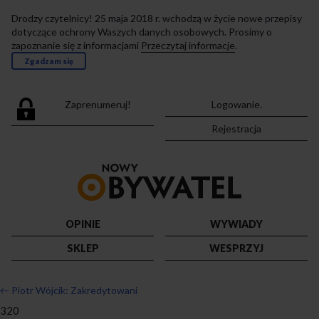
Drodzy czytelnicy! 25 maja 2018 r. wchodzą w życie nowe przepisy
dotyczące ochrony Waszych danych osobowych. Prosimy o
zapoznanie się z informacjami
Przeczytaj informacje
.
Zgadzam się
Zaprenumeruj!
Logowanie.
Rejestracja
Przejdź
do
strony
głównej
OPINIE
WYWIADY
SKLEP
WESPRZYJ
←
Piotr Wójcik: Zakredytowani
320