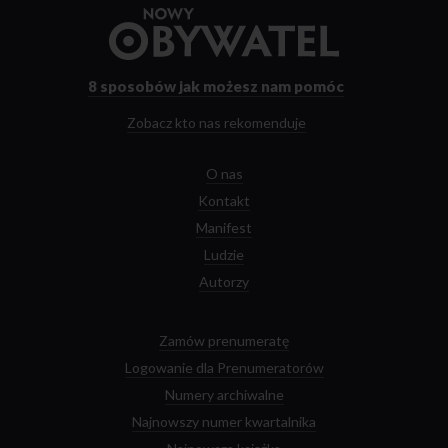
Przejdź
do
strony
głównej
8 sposobów
jak możesz nam pomóc
Zobacz kto nas rekomenduje
O nas
Kontakt
Manifest
Ludzie
Autorzy
Zamów prenumeratę
Logowanie dla Prenumeratorów
Numery archiwalne
Najnowszy numer kwartalnika