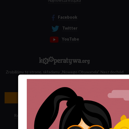
Najnowsza książka
Facebook
Twitter
YouTube
Zrobiliśmy tę stronę, składamy „Nowego Obywatela”. Nasz dochód
przeznaczamy na jego wydawanie.
Zatrudnij nas do projektu!
Newsletter »
Regulamin sklepu
·
Polityka ciasteczek
·
Subskrypcja RSS