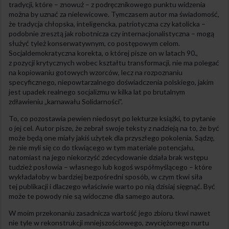
tradycji, które – znowuż – z podręcznikowego punktu widzenia
można by uznać za nielewicowe. Tymczasem autor ma świadomość,
że tradycja chłopska, inteligencka, patriotyczna czy katolicka –
podobnie zresztą jak robotnicza czy internacjonalistyczna – mogą
służyć tyleż konserwatywnym, co postępowym celom.
Socjaldemokratyczna korekta, o której pisze on w latach 90.,
z pozycji krytycznych wobec kształtu transformacji, nie ma polegać
na kopiowaniu gotowych wzorców, lecz na rozpoznaniu
specyficznego, niepowtarzalnego doświadczenia polskiego, jakim
jest upadek realnego socjalizmu w kilka lat po brutalnym
zdławieniu „karnawału Solidarności”.
To, co pozostawia pewien niedosyt po lekturze książki, to pytanie
o jej cel. Autor pisze, że zebrał swoje teksty z nadzieją na to, że być
może będą one miały jakiś użytek dla przyszłego pokolenia. Sądzę,
że nie myli się co do tkwiącego w tym materiale potencjału,
natomiast na jego niekorzyść zdecydowanie działa brak wstępu
tudzież posłowia – własnego lub kogoś współmyślącego – które
wykładałoby w bardziej bezpośredni sposób, w czym tkwi siła
tej publikacji i dlaczego właściwie warto po nią dzisiaj sięgnąć. Być
może te powody nie są widoczne dla samego autora.
W moim przekonaniu zasadnicza wartość jego zbioru tkwi nawet
nie tyle w rekonstrukcji mniejszościowego, zwyciężonego nurtu