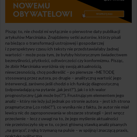
Pisząc to, nie chodzi mi wyłącznie o pierwotne daty publikacji
artykułów Marciniaka. Znajdziemy setki autorów, którzy pisali
na bieżąco o transformacji ustrojowej i gospodarczej
i z perspektywy czasu ich teksty nie przedstawiałaby żadnej
wartości – może poza tym, że byłyby historycznym świadectwem
bezmyślności, płytkości, odtwórczości czy konformizmu. Pisząc,
że zbiór Marciniaka wyróżnia się swoją aktualnością,
niewczesnością, chcę podkreślić – po pierwsze –METODĘ
stosowaną przez autora, po drugie – analityczną wartość jego
interwencji, zarówno jeśli chodzi o ich funkcję diagnostyczną
(odpowiadającą na pytanie „jak jest?”), jak i o ich walor
prognostyczny („jak może być?”). Frustrującym elementem jego
analiz – który nie leży już jednak po stronie autora – jest ich strona
pragmatyczna („co robić?”), co wynika nie z faktu, że autor nie miał
lewicy nic do zaproponowania w obszarze strategii – jest wręcz
przeciwnie – lecz z uwagi na to, że jego myślenie aktualności
nie przeistoczyło się w to, co jest główną stawką analiz pisanych
„na gorąco”, z ręką trzymaną na pulsie – w spójną i znaczącą praxis,
praktykę polityczną.