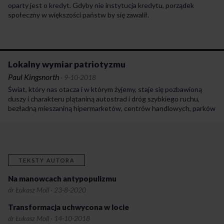
oparty jest o kredyt. Gdyby nie instytucja kredytu, porządek
społeczny w większości państw by się zawalił.
Lokalny wymiar patriotyzmu
Paul Kingsnorth
·
9-10-2018
Świat, który nas otacza i w którym żyjemy, staje się pozbawioną
duszy i charakteru plątaniną autostrad i dróg szybkiego ruchu,
bezładną mieszaniną hipermarketów, centrów handlowych, parków
rozrywki, jednakowych domów i ogrodzonych osiedli dla bogaczy.
TEKSTY AUTORA
Na manowcach antypopulizmu
dr Łukasz Moll
·
23-8-2020
Transformacja uchwycona w locie
dr Łukasz Moll
·
14-10-2018