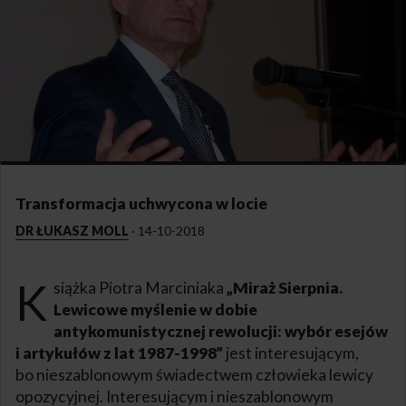
Transformacja uchwycona w locie
DR ŁUKASZ MOLL
·
14-10-2018
K
siążka Piotra Marciniaka
„Miraż Sierpnia.
Lewicowe myślenie w dobie
antykomunistycznej rewolucji: wybór esejów
i artykułów z lat 1987-1998”
jest interesującym,
bo nieszablonowym świadectwem człowieka lewicy
opozycyjnej. Interesującym i nieszablonowym