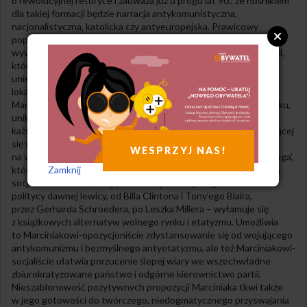
o rewolucyjnej retoryce i zauważa już u progu lat 90., że nośnikiem
dla takiej formacji będzie narracja antykomunistyczna,
nacjonalistyczna, katolicka czy antyeuropejska. Prawicowy
populizm zostanie, ostrzega autor – i okazuje się mieć rację –
wywołany przez elitarystyczny, odgórny charakter transformacji,
który blokuje kanały artykulacji sprzeciwu społecznego,
uniemożliwia dialog, nie prowadzi do odrodzenia zakładowej,
lokalnej czy związkowej samoorganizacji. Autorska propozycja
Marciniaka, którą zgłasza on konsekwentnie od samego początku,
unikających przy tym powtórzeń tych samych argumentów,
każdorazowo dostosowując je do aktualnego kontekstu – toczącej
się w tle najnowszej historii Polski – opiera się właśnie
WESPRZYJ NAS!
na wezwaniu do aktywizacji społecznej. Tym samym „trzecia droga’,
Zamknij
którą proponuje autor – niemająca nic wspólnego z niesławnym
socjalliberalizmem, który pod nazwą trzeciej drogi realizowali
politycy dawnej lewicy, od Billa Clintona i Tony’ego Blaira,
przez Gerharda Schroedera, po Leszka Millera – wyłamuje się
z książkowych alternatyw wolnego rynku i etatyzmu. Umożliwia
to Marciniakowi-opozycjoniście zdystansowanie się od wojującego
antykomunizmu i bezmyślnego antyetatyzmu, ale też Marciniakowi-
socjaliście ułatwia porzucenie ślepej wiary we wszechwładne
zbiurokratyzowane państwo i odgórne kierownictwo partii.
Nieszablonowość pozytywnych propozycji Marciniaka tkwi także
w jego gotowości do twórczego, niedogmatycznego przyswajania