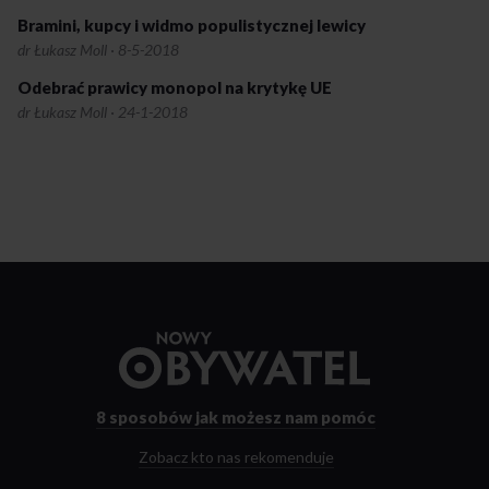
Bramini, kupcy i widmo populistycznej lewicy
dr Łukasz Moll
·
8-5-2018
Odebrać prawicy monopol na krytykę UE
dr Łukasz Moll
·
24-1-2018
Przejdź
do
strony
głównej
8 sposobów
jak możesz nam pomóc
Zobacz kto nas rekomenduje