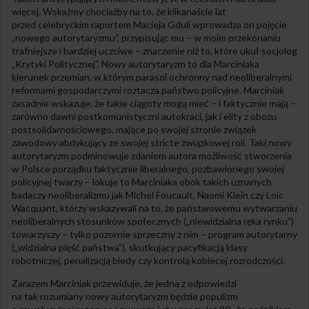
więcej. Wskażmy chociażby na to, że kilkanaście lat
przed celebryckim raportem Macieja Gduli wprowadza on pojęcie
„nowego autorytaryzmu”, przypisując mu – w moim przekonaniu
trafniejsze i bardziej uczciwe – znaczenie niż to, które ukuł socjolog
„Krytyki Politycznej”. Nowy autorytaryzm to dla Marciniaka
kierunek przemian, w którym parasol ochronny nad neoliberalnymi
reformami gospodarczymi roztacza państwo policyjne. Marciniak
zasadnie wskazuje, że takie ciągoty mogą mieć – i faktycznie mają –
zarówno dawni postkomunistyczni autokraci, jak i elity z obozu
postsolidarnościowego, mające po swojej stronie związek
zawodowy abdykujący ze swojej stricte związkowej roli. Taki nowy
autorytaryzm podminowuje zdaniem autora możliwość stworzenia
w Polsce porządku faktycznie liberalnego, pozbawionego swojej
policyjnej twarzy – lokuje to Marciniaka obok takich uznanych
badaczy neoliberalizmu jak Michel Foucault, Naomi Klein czy Loïc
Wacquant, którzy wskazywali na to, że państwowemu wytwarzaniu
neoliberalnych stosunków społecznych („niewidzialna ręka rynku”)
towarzyszy – tylko pozornie sprzeczny z nim – program autorytarny
(„widzialna pięść państwa”), skutkujący pacyfikacją klasy
robotniczej, penalizacją biedy czy kontrolą kobiecej rozrodczości.
Zarazem Marciniak przewiduje, że jedną z odpowiedzi
na tak rozumiany nowy autorytaryzm będzie populizm