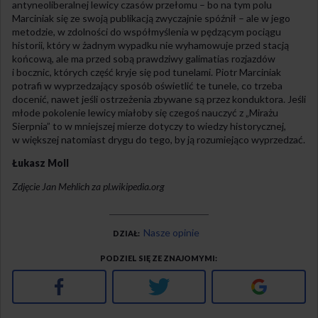
antyneoliberalnej lewicy czasów przełomu – bo na tym polu
Marciniak się ze swoją publikacją zwyczajnie spóźnił – ale w jego
metodzie, w zdolności do współmyślenia w pędzącym pociągu
historii, który w żadnym wypadku nie wyhamowuje przed stacją
końcową, ale ma przed sobą prawdziwy galimatias rozjazdów
i bocznic, których część kryje się pod tunelami. Piotr Marciniak
potrafi w wyprzedzający sposób oświetlić te tunele, co trzeba
docenić, nawet jeśli ostrzeżenia zbywane są przez konduktora. Jeśli
młode pokolenie lewicy miałoby się czegoś nauczyć z „Mirażu
Sierpnia” to w mniejszej mierze dotyczy to wiedzy historycznej,
w większej natomiast drygu do tego, by ją rozumiejąco wyprzedzać.
Łukasz Moll
Zdjęcie Jan Mehlich za pl.wikipedia.org
Nasze opinie
DZIAŁ
PODZIEL SIĘ ZE ZNAJOMYMI
Facebook
Twitter
Google+