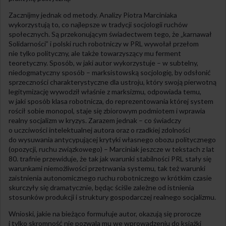
Zacznijmy jednak od metody. Analizy Piotra Marciniaka
wykorzystują to, co najlepsze w tradycji socjologii ruchów
społecznych. Są przekonującym świadectwem tego, że „karnawał
Solidarności” i polski ruch robotniczy w PRL wywołał przełom
nie tylko polityczny, ale także towarzyszący mu ferment
teoretyczny. Sposób, w jaki autor wykorzystuje – w subtelny,
niedogmatyczny sposób – marksistowską socjologię, by odsłonić
sprzeczności charakterystyczne dla ustroju, który swoją pierwotną
legitymizację wywodził właśnie z marksizmu, odpowiada temu,
w jaki sposób klasa robotnicza, do reprezentowania której system
rościł sobie monopol, staje się zbiorowym podmiotem i wprawia
realny socjalizm w kryzys. Zarazem jednak – co świadczy
o uczciwości intelektualnej autora oraz o rzadkiej zdolności
do wysuwania antycypującej krytyki własnego obozu politycznego
(opozycji, ruchu związkowego) – Marciniak jeszcze w tekstach z lat
80. trafnie przewiduje, że tak jak warunki stabilności PRL stały się
warunkami niemożliwości przetrwania systemu, tak też warunki
zaistnienia autonomicznego ruchu robotniczego w krótkim czasie
skurczyły się dramatycznie, będąc ściśle zależne od istnienia
stosunków produkcji i struktury gospodarczej realnego socjalizmu.
Wnioski, jakie na bieżąco formułuje autor, okazują się prorocze
i tylko skromność nie pozwala mu we wprowadzeniu do książki