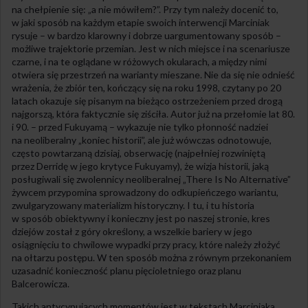
na chełpienie się: „a nie mówiłem?”. Przy tym należy docenić to,
w jaki sposób na każdym etapie swoich interwencji Marciniak
rysuje – w bardzo klarowny i dobrze uargumentowany sposób –
możliwe trajektorie przemian. Jest w nich miejsce i na scenariusze
czarne, i na te oglądane w różowych okularach, a między nimi
otwiera się przestrzeń na warianty mieszane. Nie da się nie odnieść
wrażenia, że zbiór ten, kończący się na roku 1998, czytany po 20
latach okazuje się pisanym na bieżąco ostrzeżeniem przed drogą
najgorszą, która faktycznie się ziściła. Autor już na przełomie lat 80.
i 90. – przed Fukuyamą – wykazuje nie tylko płonność nadziei
na neoliberalny „koniec historii”, ale już wówczas odnotowuje,
często powtarzaną dzisiaj, obserwację (najpełniej rozwiniętą
przez Derridę w jego krytyce Fukuyamy), że wizja historii, jaką
posługiwali się zwolennicy neoliberalnej „There Is No Alternative”
żywcem przypomina sprowadzony do odkupieńczego wariantu,
zwulgaryzowany materializm historyczny. I tu, i tu historia
w sposób obiektywny i konieczny jest po naszej stronie, kres
dziejów został z góry określony, a wszelkie bariery w jego
osiągnięciu to chwilowe wypadki przy pracy, które należy złożyć
na ołtarzu postępu. W ten sposób można z równym przekonaniem
uzasadnić konieczność planu pięcioletniego oraz planu
Balcerowicza.
Takich antycypujących momentów jest w tekstach Marciniaka