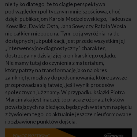
nie tylko dlatego, że to ciągle perspektywa
pod względem politycznym mniejszościowa, choć
dzięki publikacjom Karola Modzelewskiego, Tadeusza
Kowalika, Davida Osta, Jana Sowy czy Rafała Wosia
nie całkiem nieobecna. Tym, co ją wyróżnia na tle
dostępnych już publikacji, jest przede wszystkim jej
„interwencyjno-diagnostyczny” charakter,
dostrzegalny dzisiaj z jej kronikarskiego oglądu.
Nie mamy tutaj do czynienia z materiałem,
który patrzy na transformację jako na okres
zamknięty, możliwy do podsumowania, które zawsze
przeprowadza się łatwiej, jeśli wynik procesów
społecznych już znamy. W przypadku książki Piotra
Marciniaka jest inaczej: to praca złożona z tekstów
powstających na bieżąco, będących w stałym napięciu
z żywiołem tego, co aktualnie jeszcze nieuformowane
i pozbawione punktów dojścia.